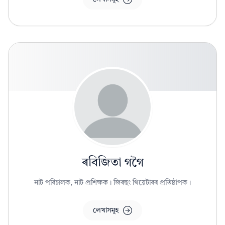
ৰবিজিতা গগৈ
নাট পৰিচালক, নাট প্ৰশিক্ষক। জিৰছং থিয়েটাৰৰ প্ৰতিষ্ঠাপক।
লেখাসমূহ