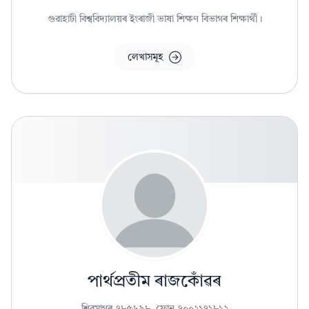
গুৱাহাটী বিশ্ববিদ্যালয়ৰ ইংৰাজী ভাষা শিক্ষণ বিভাগৰ শিক্ষাৰ্থী।
লেখাসমূহ
পাৰ্থপ্ৰতীম ৰাজকোঁৱৰ
শিৱসাগৰ-৭৮৫৬৯৮, ফোন-৭০০২১৭১৮১২