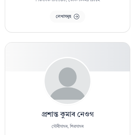
লেখাসমূহ
প্ৰশান্ত কুমাৰ নেওগ
গৌৰীসাগৰ, শিৱসাগৰ