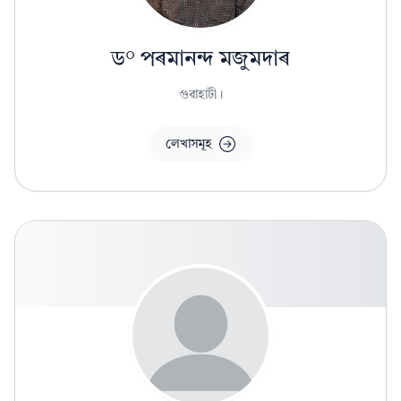
ড° পৰমানন্দ মজুমদাৰ
গুৱাহাটী।
লেখাসমূহ