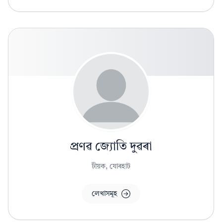
প্ৰণৱ জ্যোতি দুৱৰা
টীয়ক, যোৰহাট
লেখাসমূহ