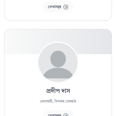
লেখাসমূহ
প্ৰদীপ দাস
মেলামাটি, তিতাবৰ যোৰহাট
লেখাসমূহ