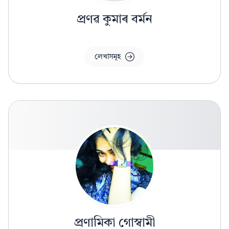
প্ৰণৱ কুমাৰ বৰ্মন
লেখাসমূহ
প্ৰণামিকা গোস্বামী