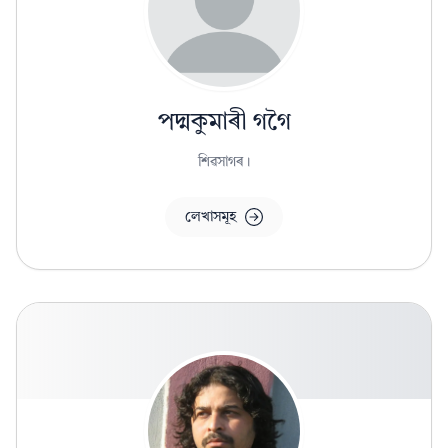
পদ্মকুমাৰী গগৈ
শিৱসাগৰ।
লেখাসমূহ