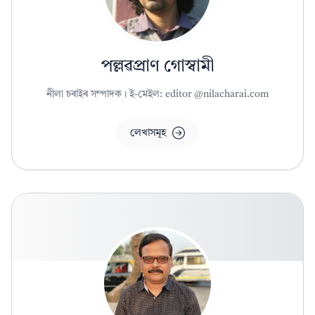
পল্লৱপ্ৰাণ গোস্বামী
নীলা চৰাইৰ সম্পাদক। ই-মেইল: editor @nilacharai.com
লেখাসমূহ