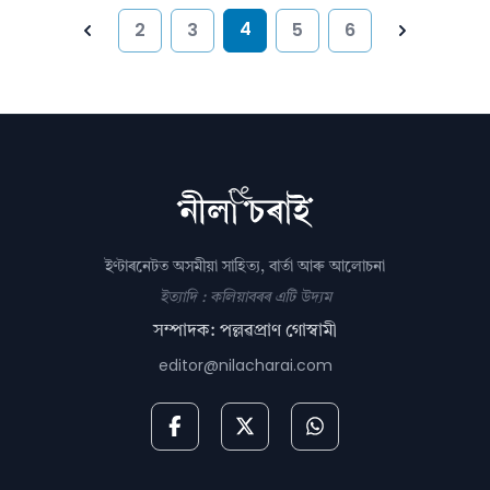
4
2
3
5
6
Previous
Next
ইণ্টাৰনেটত অসমীয়া সাহিত্য, বাৰ্তা আৰু আলোচনা
ইত্যাদি : কলিয়াবৰৰ এটি উদ্যম
সম্পাদক: পল্লৱপ্ৰাণ গোস্বামী
editor@nilacharai.com