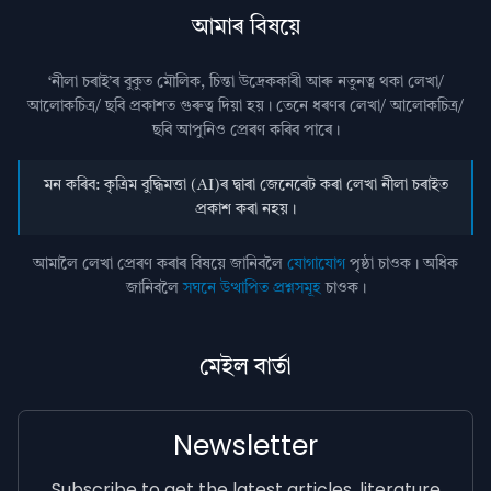
আমাৰ বিষয়ে
‘নীলা চৰাই’ৰ বুকুত মৌলিক, চিন্তা উদ্রেককাৰী আৰু নতুনত্ব থকা লেখা/
আলোকচিত্ৰ/ ছবি প্রকাশত গুৰুত্ব দিয়া হয়। তেনে ধৰণৰ লেখা/ আলোকচিত্ৰ/
ছবি আপুনিও প্রেৰণ কৰিব পাৰে।
মন কৰিব: কৃত্ৰিম বুদ্ধিমত্তা (AI)ৰ দ্বাৰা জেনেৰেট কৰা লেখা নীলা চৰাইত
প্ৰকাশ কৰা নহয়।
আমালৈ লেখা প্ৰেৰণ কৰাৰ বিষয়ে জানিবলৈ
যোগাযোগ
পৃষ্ঠা চাওক। অধিক
জানিবলৈ
সঘনে উত্থাপিত প্ৰশ্নসমূহ
চাওক।
মেইল বাৰ্তা
Newsletter
Subscribe to get the latest articles, literature