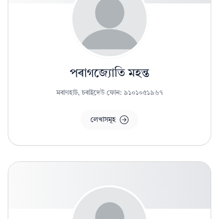
পৰাগজ্যোতি মহন্ত
মৰাণহাট, চৰাইদেউ ফোন: ৯১০১০৫১৯৬৭
লেখাসমূহ