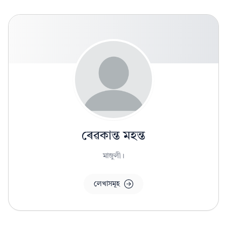
ৰেৱকান্ত মহন্ত
মাজুলী।
লেখাসমূহ