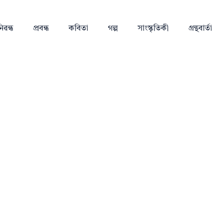
িৱন্ধ
প্ৰবন্ধ
কবিতা
গল্প
সাংস্কৃতিকী
গ্ৰন্থবাৰ্তা