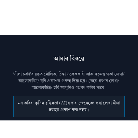
আমাৰ বিষয়ে
‘নীলা চৰাই’ৰ বুকুত মৌলিক, চিন্তা উদ্রেককাৰী আৰু নতুনত্ব থকা লেখা/
আলোকচিত্ৰ/ ছবি প্রকাশত গুৰুত্ব দিয়া হয়। তেনে ধৰণৰ লেখা/
আলোকচিত্ৰ/ ছবি আপুনিও প্রেৰণ কৰিব পাৰে।
মন কৰিব: কৃত্ৰিম বুদ্ধিমত্তা (AI)ৰ দ্বাৰা জেনেৰেট কৰা লেখা নীলা
চৰাইত প্ৰকাশ কৰা নহয়।
আমালৈ লেখা প্ৰেৰণ কৰাৰ বিষয়ে জানিবলৈ
যোগাযোগ
পৃষ্ঠা চাওক।
অধিক জানিবলৈ
সঘনে উত্থাপিত প্ৰশ্নসমূহ
চাওক।