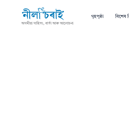
গৃহপৃষ্ঠা
বিশেষ ন
অসমীয়া সাহিত্য, বাৰ্তা আৰু আলোচনা