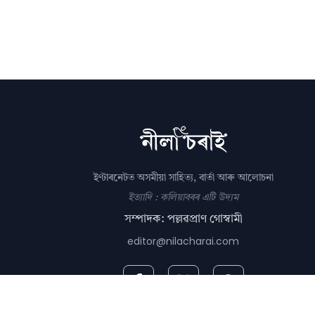
ইণ্টাৰনেটত অসমীয়া সাহিত্য, বাৰ্তা আৰু আলোচনা
ইত্যাদি : কলিয়াবৰৰ এটি উদ্যম
সম্পাদক: পল্লৱপ্ৰাণ গোস্বামী
editor@nilacharai.com