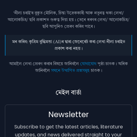
‘নীলা চৰাই’ৰ বুকুত মৌলিক, চিন্তা উদ্রেককাৰী আৰু নতুনত্ব থকা লেখা/
আলোকচিত্ৰ/ ছবি প্রকাশত গুৰুত্ব দিয়া হয়। তেনে ধৰণৰ লেখা/ আলোকচিত্ৰ/
ছবি আপুনিও প্রেৰণ কৰিব পাৰে।
মন কৰিব: কৃত্ৰিম বুদ্ধিমত্তা (AI)ৰ দ্বাৰা জেনেৰেট কৰা লেখা নীলা চৰাইত
প্ৰকাশ কৰা নহয়।
আমালৈ লেখা প্ৰেৰণ কৰাৰ বিষয়ে জানিবলৈ
যোগাযোগ
পৃষ্ঠা চাওক। অধিক
জানিবলৈ
সঘনে উত্থাপিত প্ৰশ্নসমূহ
চাওক।
মেইল বাৰ্তা
Newsletter
Subscribe to get the latest articles, literature
updates, and news delivered straight to your