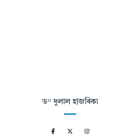
ড° দুলাল হাজৰিকা