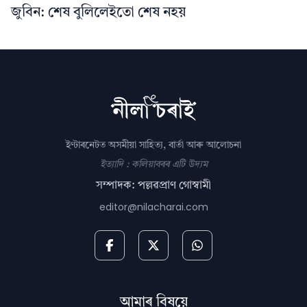
জুবিন: শেষ বুলিলেইতো শেষ নহয়
ইণ্টাৰনেটত অসমীয়া সাহিত্য, বাৰ্তা আৰু আলোচনা
ইত্যাদি : কলিয়াবৰৰ এটি উদ্যম
সম্পাদক: পল্লৱপ্ৰাণ গোস্বামী
editor@nilacharai.com
আমাৰ বিষয়ে