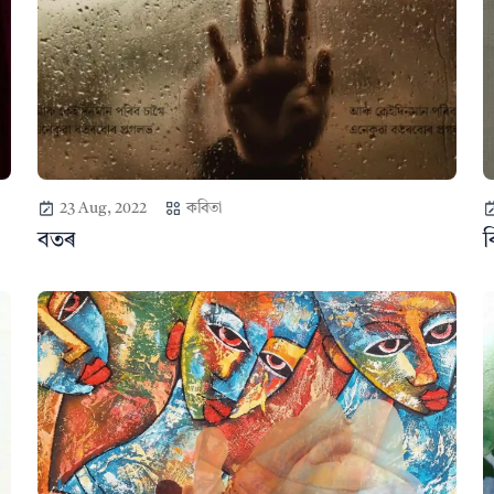
23 Aug, 2022
কবিতা
বতৰ
ব