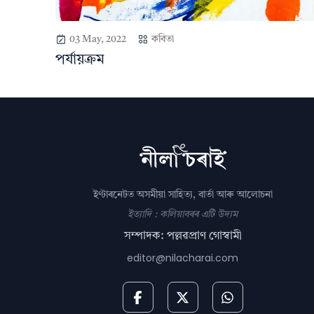
03 May, 2022
কবিতা
পৰ্যায়ক্ৰম
ইণ্টাৰনেটত অসমীয়া সাহিত্য, বাৰ্তা আৰু আলোচনা
ইত্যাদি : কলিয়াবৰৰ এটি উদ্যম
সম্পাদক: পল্লৱপ্ৰাণ গোস্বামী
editor@nilacharai.com