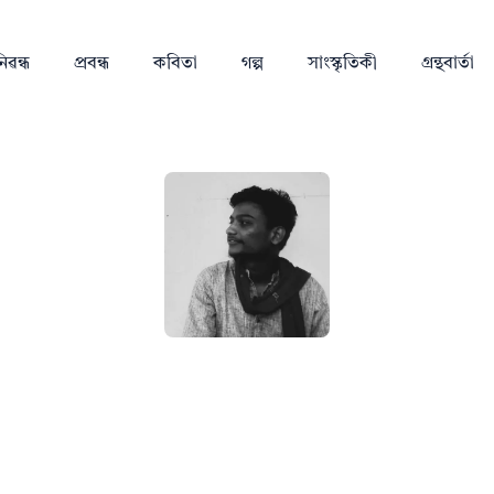
িৱন্ধ
প্ৰবন্ধ
কবিতা
গল্প
সাংস্কৃতিকী
গ্ৰন্থবাৰ্তা