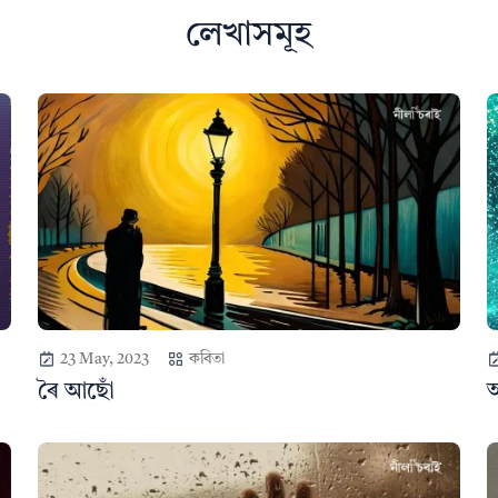
লেখাসমূহ
23 May, 2023
কবিতা
ৰৈ আছোঁ
অ