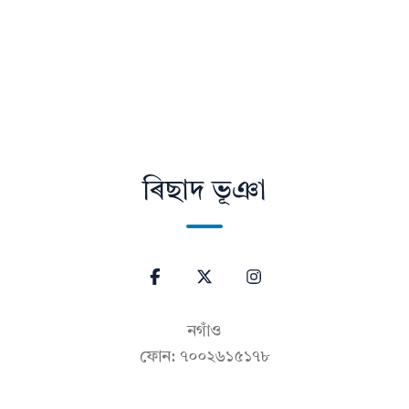
ৰিছাদ ভূঞা
নগাঁও
ফোন: ৭০০২৬১৫১৭৮