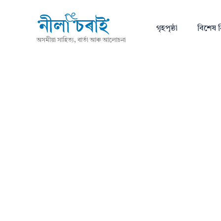
গৃহপৃষ্ঠা
বিশেষ ন
অসমীয়া সাহিত্য, বাৰ্তা আৰু আলোচনা