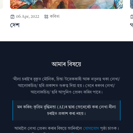
06 Apr, 2022
কবিতা
দেশ
আমাৰ বিষয়ে
‘নীলা চৰাই’ৰ বুকুত মৌলিক, চিন্তা উদ্রেককাৰী আৰু নতুনত্ব থকা লেখা/
আলোকচিত্ৰ/ ছবি প্রকাশত গুৰুত্ব দিয়া হয়। তেনে ধৰণৰ লেখা/
আলোকচিত্ৰ/ ছবি আপুনিও প্রেৰণ কৰিব পাৰে।
মন কৰিব: কৃত্ৰিম বুদ্ধিমত্তা (AI)ৰ দ্বাৰা জেনেৰেট কৰা লেখা নীলা
চৰাইত প্ৰকাশ কৰা নহয়।
আমালৈ লেখা প্ৰেৰণ কৰাৰ বিষয়ে জানিবলৈ
যোগাযোগ
পৃষ্ঠা চাওক।