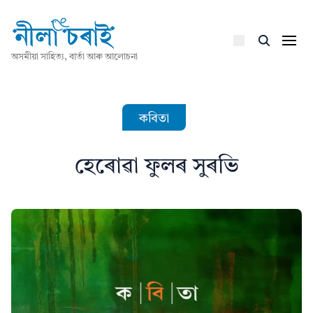
অসমীয়া সাহিত্য, বাৰ্তা আৰু আলোচনা
কবিতা
হেৰোৱা ফুলৰ সুৰভি