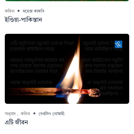
কবিতা
মহেন্দ্ৰ কাকতি
ইণ্ডিয়া-পাকিস্তান
অনুবাদ ,
কবিতা
দেৱজিৎ গোস্বামী
এটি জীৱন