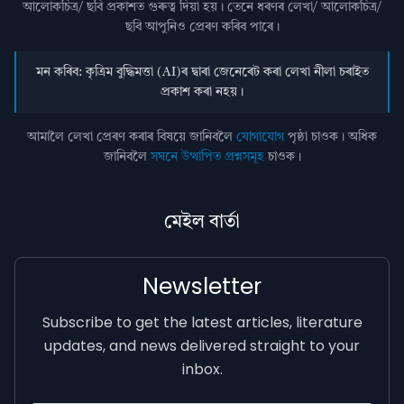
আলোকচিত্ৰ/ ছবি প্রকাশত গুৰুত্ব দিয়া হয়। তেনে ধৰণৰ লেখা/ আলোকচিত্ৰ/
ছবি আপুনিও প্রেৰণ কৰিব পাৰে।
মন কৰিব: কৃত্ৰিম বুদ্ধিমত্তা (AI)ৰ দ্বাৰা জেনেৰেট কৰা লেখা নীলা চৰাইত
প্ৰকাশ কৰা নহয়।
আমালৈ লেখা প্ৰেৰণ কৰাৰ বিষয়ে জানিবলৈ
যোগাযোগ
পৃষ্ঠা চাওক। অধিক
জানিবলৈ
সঘনে উত্থাপিত প্ৰশ্নসমূহ
চাওক।
মেইল বাৰ্তা
Newsletter
Subscribe to get the latest articles, literature
updates, and news delivered straight to your
inbox.