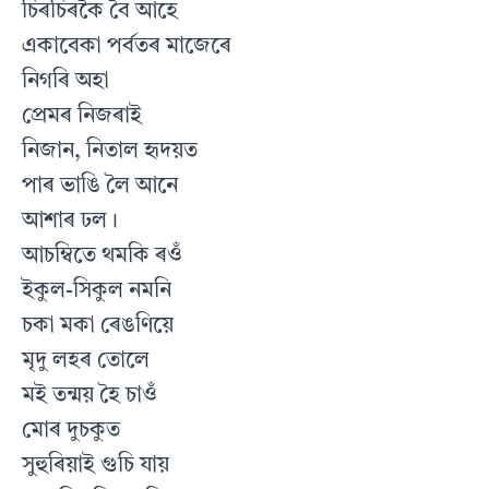
চিৰচিৰকৈ বৈ আহে
একাবেকা পর্বতৰ মাজেৰে
নিগৰি অহা
প্রেমৰ নিজৰাই
নিজান, নিতাল হৃদয়ত
পাৰ ভাঙি লৈ আনে
আশাৰ ঢল।
আচম্বিতে থমকি ৰওঁ
ইকুল-সিকুল নমনি
চকা মকা ৰেঙণিয়ে
মৃদু লহৰ তোলে
মই তন্ময় হৈ চাওঁ
মোৰ দুচকুত
সুহুৰিয়াই গুচি যায়