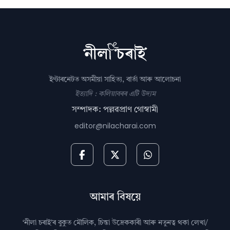
ইণ্টাৰনেটত অসমীয়া সাহিত্য, বাৰ্তা আৰু আলোচনা
ইত্যাদি : কলিয়াবৰৰ এটি উদ্যম
সম্পাদক: পল্লৱপ্ৰাণ গোস্বামী
editor@nilacharai.com
আমাৰ বিষয়ে
‘নীলা চৰাই’ৰ বুকুত মৌলিক, চিন্তা উদ্রেককাৰী আৰু নতুনত্ব থকা লেখা/