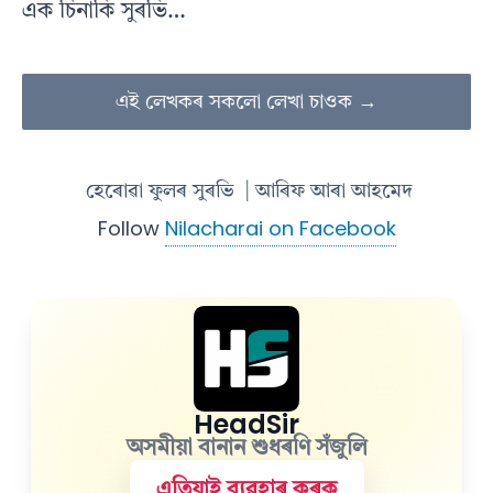
এক চিনাকি সুৰভি…
এই লেখকৰ সকলো লেখা চাওক →
হেৰোৱা ফুলৰ সুৰভি
| আৰিফ আৰা আহমেদ
Follow
Nilacharai on Facebook
HeadSir
অসমীয়া বানান শুধৰণি সঁজুলি
এতিয়াই ব্যৱহাৰ কৰক