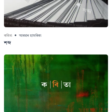
কবিতা
আৰমান হাজৰিকা
শব্দ