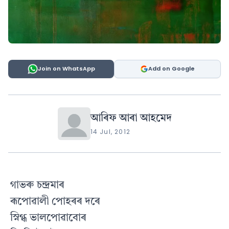
Join on WhatsApp
Add on Google
আৰিফ আৰা আহমেদ
14 Jul, 2012
গাভৰু চন্দ্রমাৰ
ৰূপোৱালী পোহৰৰ দৰে
স্নিগ্ধ ভালপোৱাবোৰ