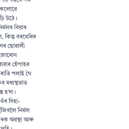
 পাঁচ বছৰে সৰু
 সকলোৱে
়ি উঠে।
ৰ্মলৰ বিয়াৰ
 কিন্তু বৰমেধিৰ
ালৰ ছোৱালী
ত জোৰোণ
োৱাৰ হেঁপাহৰ
 ৰাতি পলাই গৈ
 মধ্যস্থতাত
্ভ হ’ল।
ঁৰ দিহা-
ঁজিবলৈ নিৰ্মল
ৰক অৱস্থা আৰু