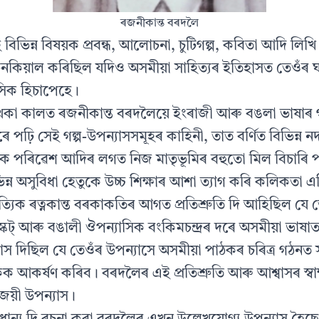
ৰজনীকান্ত বৰদলৈ
িভিন্ন বিষয়ক প্ৰবন্ধ, আলোচনা, চুটিগল্প, কবিতা আদি লিখ
 টনকিয়াল কৰিছিল যদিও অসমীয়া সাহিত্যৰ ইতিহাসত তেওঁৰ ঘ
সিক হিচাপেহে।
কা কালত ৰজনীকান্ত বৰদলৈয়ে ইংৰাজী আৰু বঙলা ভাষাৰ গ
ঢ়ি সেই গল্প-উপন্যাসসমূহৰ কাহিনী, তাত বৰ্ণিত বিভিন্ন ন
ৃতিক পৰিৱেশ আদিৰ লগত নিজ মাতৃভূমিৰ বহুতো মিল বিচাৰি
িন্ন অসুবিধা হেতুকে উচ্চ শিক্ষাৰ আশা ত্যাগ কৰি কলিকতা 
হিত্যিক ৰত্নকান্ত বৰকাকতিৰ আগত প্ৰতিশ্ৰুতি দি আহিছিল য
স্কট্‌ আৰু বঙালী ঔপন্যাসিক বংকিমচন্দ্ৰৰ দৰে অসমীয়া ভাষা
াস দিছিল যে তেওঁৰ উপন্যাসে অসমীয়া পাঠকৰ চৰিত্ৰ গঠনত স
আকৰ্ষণ কৰিব। বৰদলৈৰ এই প্ৰতিশ্ৰুতি আৰু আশ্বাসৰ স্বা
জয়ী উপন্যাস।