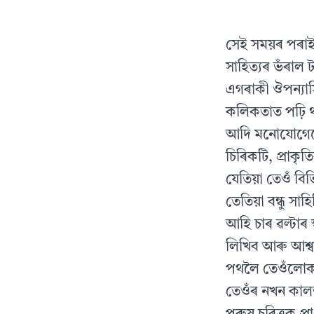
সেই সময়ৰ পৰাই ব
সাহিত্যৰ ভঁৰাল
এগৰাকী ঔপন্যা
কলিকতাত পঢ়ি থ
আদি মনোযোগেৰে প
চিৰিকটি, প্ৰাক
যেতিয়া তেওঁ বিভ
তেতিয়া বন্ধু সা
আহি চাৰ ৱল্টাৰ 
লিখিব আৰু আশ্ব
পথলৈ তেওঁলোকক 
তেওঁৰ নখন কাল