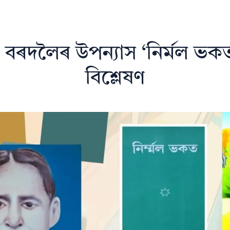
ত বৰদলৈৰ উপন্যাস ‘নিৰ্মল ভকত
বিশ্লেষণ