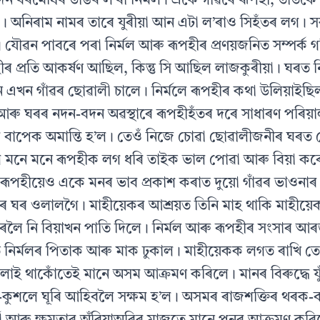
্দন বৰমেধিৰ ডাঙৰ ল’ৰা নিৰ্মল। একে গাঁৱৰে ৰূপহী, তাতকৈ
। অনিৰাম নামৰ তাৰে যুৰীয়া আন এটা ল’ৰাও সিহঁতৰ লগ।
ৌৱন পাবৰে পৰা নিৰ্মল আৰু ৰূপহীৰ প্ৰণয়জনিত সম্পৰ্ক গঢ
ৰ প্ৰতি আকৰ্ষণ আছিল, কিন্তু সি আছিল লাজকুৰীয়া। ঘৰত নি
খন গাঁৱৰ ছোৱালী চালে। নিৰ্মলে ৰূপহীৰ কথা উলিয়াইছিল,
 আৰু ঘৰৰ নদন-বদন অৱস্থাৰে ৰূপহীহঁতৰ দৰে সাধাৰণ পৰিয়
ৰ বাপেক অমান্তি হ’ল। তেওঁ নিজে চোৱা ছোৱালীজনীৰ ঘৰ
লে মনে মনে ৰূপহীক লগ ধৰি তাইক ভাল পোৱা আৰু বিয়া কৰ
ত ৰূপহীয়েও একে মনৰ ভাব প্ৰকাশ কৰাত দুয়ো গাঁৱৰ ভাওনাৰ
কৰ ঘৰ ওলালগৈ। মাহীয়েকৰ আশ্ৰয়ত তিনি মাহ থাকি মাহীয়েকৰ
ঘৰলৈ নি বিয়াখন পাতি দিলে। নিৰ্মল আৰু ৰূপহীৰ সংসাৰ আৰম
 নিৰ্মলৰ পিতাক আৰু মাক ঢুকাল। মাহীয়েকক লগত ৰাখি তেও
চলাই থাকোঁতেই মানে অসম আক্ৰমণ কৰিলে। মানৰ বিৰুদ্ধে যু
-কুশলে ঘূৰি আহিবলৈ সক্ষম হ’ল। অসমৰ ৰাজশক্তিৰ থৰক-ব