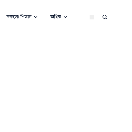
সকলো শিতান
অধিক