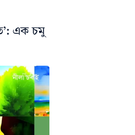
’: এক চমু