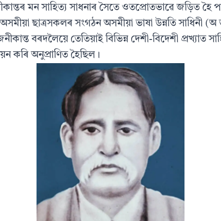
কান্তৰ মন সাহিত্য সাধনাৰ সৈতে ওতপ্ৰোতভাৱে জড়িত হৈ 
অসমীয়া ছাত্ৰসকলৰ সংগঠন অসমীয়া ভাষা উন্নতি সাধিনী (অ 
নীকান্ত বৰদলৈয়ে তেতিয়াই বিভিন্ন দেশী-বিদেশী প্ৰখ্যাত সা
যয়ন কৰি অনুপ্ৰাণিত হৈছিল।