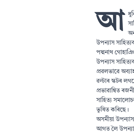
আ
ধু
সা
অন
উপন্যাস সাহিত্য
পদ্মনাথ গোহাঞি
উপন্যাস সাহিত্
প্ৰৱলভাৱে অব্য
ৱল্টাৰ স্কটৰ লগত
প্ৰভাৱান্বিত ৰজ
সাহিত্য সমালোচ
ভূষিত কৰিছে।
অসমীয়া উপন্যাস
আগত লৈ উপন্যাস