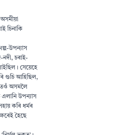
ি অসমীয়া
াই চিনাকি
ল্প-উপন্যাস
দ-নদী, চৰাই-
 পাইছিল। সেয়েহে
এৰি গুচি আহিছিল,
ে তেওঁ অসমলৈ
ত এলানি উপন্যাস
হায় কৰি ধৰ্মৰ
ক্ষৰেই হৈছে