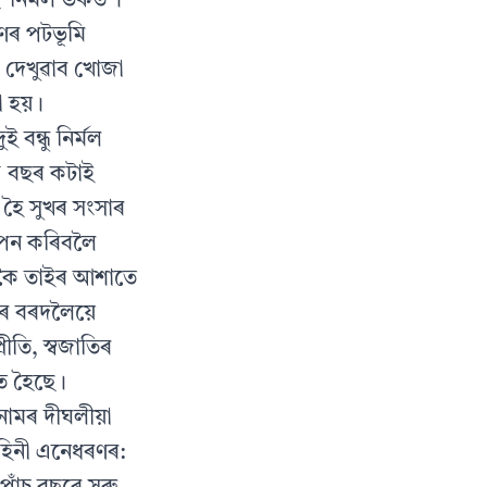
 ‘নিৰ্মল ভকত’।
ণৰ পটভূমি
ী দেখুৱাব খোজা
ণা হয়।
বন্ধু নিৰ্মল
্য বছৰ কটাই
 হৈ সুখৰ সংসাৰ
যাপন কৰিবলৈ
ৱাকৈ তাইৰ আশাতে
ৰে বৰদলৈয়ে
ৰীতি, স্বজাতিৰ
িত হৈছে।
নামৰ দীঘলীয়া
াহিনী এনেধৰণৰ: