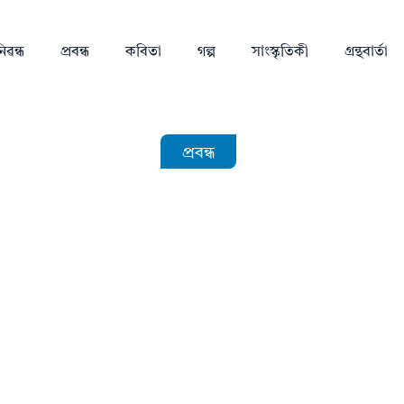
িৱন্ধ
প্ৰবন্ধ
কবিতা
গল্প
সাংস্কৃতিকী
গ্ৰন্থবাৰ্তা
প্ৰবন্ধ