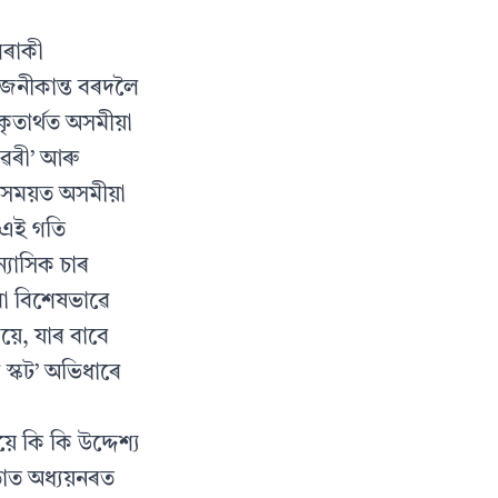
গৰাকী
জনীকান্ত বৰদলৈ
কৃতাৰ্থত অসমীয়া
ুঁৱৰী’ আৰু
ৱা সময়ত অসমীয়া
 এই গতি
্যাসিক চাৰ
াৰা বিশেষভাৱে
য়ে, যাৰ বাবে
স্কট’ অভিধাৰে
 কি কি উদ্দেশ্য
তাত অধ্যয়নৰত