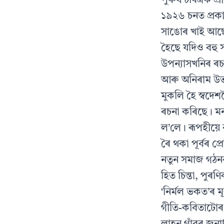
পুৰুষ চৰিত্ৰক প
১৯২৬ চনত প্ৰকা
সাঙোৰ খাই আছে।
হৈছে যদিও বহু স
উপন্যাসখনিৰ ৰচন
আৰু অনিৰাম উভয়ে
মুকলি হৈ স্বদেশ
ৰচনা কৰিছে। মন
ল’লে। ৰূপহীয়ে 
ৰৈ থকা পূৰ্বৰ 
নতুন সমাজ গঠনৰ এ
হিত চিন্তা, পুৰ
‘নিৰ্মল ভকত’ৰ 
গীতি-কবিতাটোৰ 