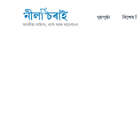
গৃহপৃষ্ঠা
বিশেষ ন
অসমীয়া সাহিত্য, বাৰ্তা আৰু আলোচনা