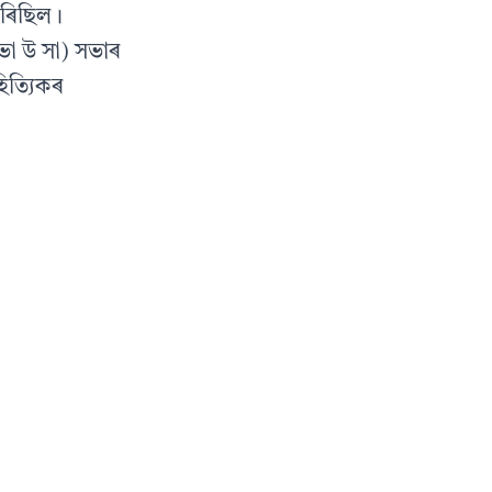
পৰিছিল।
ভা উ সা) সভাৰ
হিত্যিকৰ