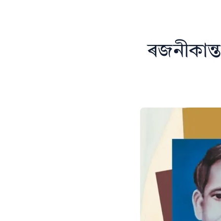
ৰজনীকান্