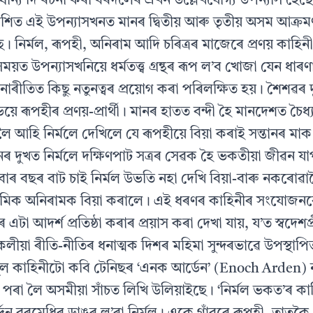
্ৰাধান্য দি ৰচনা কৰা বৰদলৈৰ এখন উল্লেখযোগ্য উপন্যাস হৈছে
শিত এই উপন্যাসখনত মানৰ দ্বিতীয় আৰু তৃতীয় অসম আক্ৰম
 নিৰ্মল, ৰূপহী, অনিৰাম আদি চৰিত্ৰৰ মাজেৰে প্ৰণয় কাহিন
ময়ত উপন্যাসখনিয়ে ধৰ্মতত্ত্ব গ্ৰন্থৰ ৰূপ ল’ব খোজা যেন ধাৰ
াৰীতিত কিছু নতুনত্বৰ প্ৰয়োগ কৰা পৰিলক্ষিত হয়। শৈশৱৰ দুই 
 ৰূপহীৰ প্ৰণয়-প্ৰাৰ্থী। মানৰ হাতত বন্দী হৈ মানদেশত চৈধ
লৈ আহি নিৰ্মলে দেখিলে যে ৰূপহীয়ে বিয়া কৰাই সন্তানৰ মাক
ৰ দুখত নিৰ্মলে দক্ষিণপাট সত্ৰৰ সেৱক হৈ ভকতীয়া জীৱন 
বাৰ বছৰ বাট চাই নিৰ্মল উভতি নহা দেখি বিয়া-বাৰু নকৰো
প্ৰেমিক অনিৰামক বিয়া কৰালে। এই ধৰণৰ কাহিনীৰ সংযোজন
টা আদৰ্শ প্ৰতিষ্ঠা কৰাৰ প্ৰয়াস কৰা দেখা যায়, য’ত স্বদেশপ্
ণিকলীয়া ৰীতি-নীতিৰ ধনাত্মক দিশৰ মহিমা সুন্দৰভাৱে উপস্থাপ
মূল কাহিনীটো কবি টেনিছৰ ‘এনক আৰ্ডেন’ (Enoch Arden) 
পৰা লৈ অসমীয়া সাঁচত লিখি উলিয়াইছে। ‘নিৰ্মল ভকত’ৰ ক