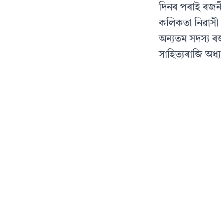
দিনৰ পৰাই ৰজনী
কলিকতা নিৱাসী 
অন্যতম সদস্য ৰজ
সাহিত্যৰাজি অধ্