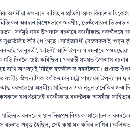
নিক অসমীয়া উপন্যাস সাহিত্যৰ প্ৰতিষ্ঠা আৰু বিকাশত যিকেই
হিত্যিকৰ অৱদান বিশেষভাৱে স্মৰণীয়, তেওঁলোকৰ ভিতৰত ৰ
্যতম। সৰ্বমুঠ নখন উপন্যাস ৰচনাৰে ৰজনীকান্ত বৰদলৈয়ে প্ৰ
ক সুপ্ৰতিষ্ঠিত কৰি থৈ গৈছে। সাহিত্যৰথী বেজবৰুৱাই ‘পদুম ক
বৰুৱাই ‘ভানুমতী’, ‘লাহৰী’ আদি উপন্যাস ৰচনাৰে প্ৰথমছো
যক গতি দিবলৈ চেষ্টা কৰিছিল। পৰৱৰ্তী সময়ত উপন্যাস ৰচনাৰ
াহত ৰাখি আগবঢ়াই নিছিল ৰজনীকান্ত বৰদলৈয়ে। প্ৰখ্যাত ঔপন
ে বংগীয় ঔপন্যাসিক বংকিম চন্দ্ৰ চট্টোপাধ্যায়ৰ উপন্যাসৰ দ্ব
নীকান্ত বৰদলৈয়ে অসমীয়া সাহিত্যত এক নতুন চানেকিৰ জন্ম দি
কসকলে যথাৰ্থভাৱেই ৰজনীকান্ত বৰদলৈক ‘অসমীয়া সাহিত্যৰ 
 সাহিত্যত বৰদলৈৰ স্থান নিৰূপণ বিষয়ক আলোচনাত বৰদলৈয়ে
 ৰচনাত প্ৰবৃত্ত হৈছিল, সেই কথা মন কৰিব লাগিব। কলিক