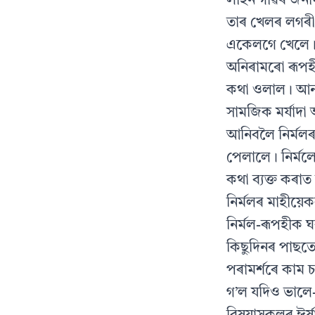
লাহন গাঁৱৰ জনাৰ
তাৰ খেলৰ লগৰী
একেলগে খেলে। য
অনিৰামৰো ৰূপহী
কথা ওলাল। আন এ
সামজিক মৰ্যাদা
আনিবলৈ নিৰ্মল
পেলালে। নিৰ্ম
কথা ব্যক্ত কৰা
নিৰ্মলৰ মাহীয়ে
নিৰ্মল-ৰূপহীক 
কিছুদিনৰ পাছতে
পৰামৰ্শৰে কাম 
গ’ল যদিও ভালে