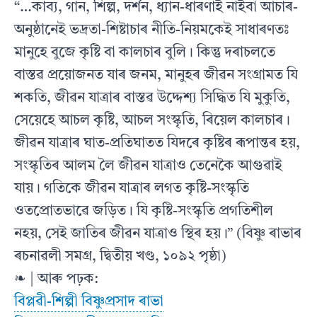
“…কাব্য, গান, শিল্প, দৰ্শন, ধ্যান-ধাৰণাই নাইবা আচাৰ-
অনুষ্ঠানেই ভদ্ৰতা-শিষ্টাচাৰ নীতি-নিয়মকেই সাধাৰণতঃ
মানুহে বুজে কৃষ্টি বা কালচাৰ বুলি। কিন্তু দৰাচলতে
বাস্তৱ প্ৰয়োজনত যাৰ জনম, মানুহৰ জীৱন সংগ্ৰামত যি
শকতি, জীৱন যাত্ৰাৰ বাস্তৱ উদ্দেশ্য সিদ্ধিত যি মুকুতি,
সেয়েহে আচল কৃষ্টি, আচল সংস্কৃতি, ৰিয়েল কালচাৰ।
জীৱন যাত্ৰাৰ ঘাত-প্ৰতিঘাতত যিদৰে কৃষ্টিৰ ৰূপান্তৰ হয়,
সংস্কৃতিৰ আলম লৈ জীৱন যাত্ৰাও তেনেকৈ আগুৱাই
যায়। গতিকে জীৱন যাত্ৰাৰ লগত কৃষ্টি-সংস্কৃতি
ওতপ্ৰোতভাৱে জড়িত। যি কৃষ্টি-সংস্কৃতি প্ৰগতিশীল
নহয়, সেই জাতিৰ জীৱন যাত্ৰাও স্থিৰ হয়।” (বিষ্ণু ৰাভাৰ
ৰচনাৱলী সমগ্ৰ, দ্বিতীয় খণ্ড, ১০৯২ পৃষ্ঠা)
❧ | আৰু পঢ়ক:
বিপ্লৱী-শিল্পী বিষ্ণুপ্ৰসাদ ৰাভা