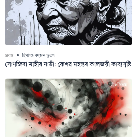
প্ৰবন্ধ
হিমাংশু ৰণ্‌জন ভূঞা
সোণজিৰা মাহীৰ নাড়ী: কেশৱ মহন্তৰ কালজয়ী কাব্যসৃষ্টি