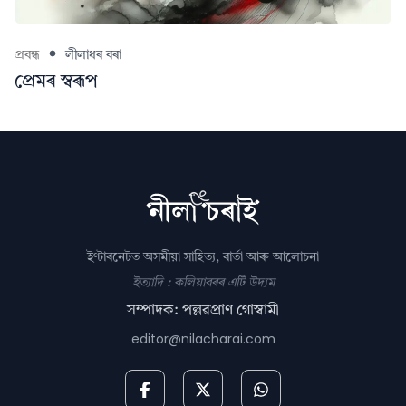
প্ৰবন্ধ
লীলাধৰ বৰা
প্ৰেমৰ স্বৰূপ
ইণ্টাৰনেটত অসমীয়া সাহিত্য, বাৰ্তা আৰু আলোচনা
ইত্যাদি : কলিয়াবৰৰ এটি উদ্যম
সম্পাদক: পল্লৱপ্ৰাণ গোস্বামী
editor@nilacharai.com