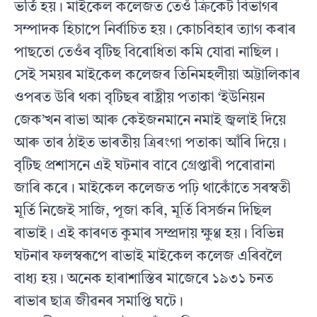
ভৰ্তি হয়। মাইকেল কলেজত তেওঁ ক্ৰিকেট বিভাগৰ
সম্পাদক হিচাপে নিৰ্বাচিত হয়। কোচবিহাৰ ত্যাগ কৰাৰ
পাছতো তেওঁৰ বৃটিছ বিৰোধিতা কমি যোৱা নাছিল।
সেই সময়ৰ মাইকেল কলেজৰ তিনিমহলীয়া অট্টালিকাৰ
ওপৰত উৰি থকা বৃটিছৰ ৰাষ্ট্রীয় পতাকা ‘ইউনিয়ন
জেক’খন ৰাভা আৰু কেইজনমানে নমাই জ্বলাই দিয়ে
আৰু তাৰ ঠাইত ভাৰতীয় ত্ৰিৰংগা পতাকা আঁৰি দিয়ে।
বৃটিছ প্ৰশাসনে এই ঘটনাৰ বাবে গ্ৰেপ্তাৰী পৰোৱানা
জাৰি কৰে। মাইকেল কলেজত পঢ়ি থাকোঁতে সৰস্বতী
মূৰ্তি নিজেই সাজি, পূজা কৰি, মূৰ্তি বিসৰ্জন দিছিল
ৰাভাই। এই কাৰণত কুমাৰ সম্প্ৰদায় ক্ষুণ্ণ হয়। বিভিন্ন
ঘটনাৰ ফলস্বৰূপে ৰাভাই মাইকেল কলেজ এৰিবলৈ
বাধ্য হয়। অনেক হাৰাশাস্তিৰ মাজেৰে ১৯৩১ চনত
ৰাভাৰ ছাত্ৰ জীৱনৰ সমাপ্তি ঘটে।