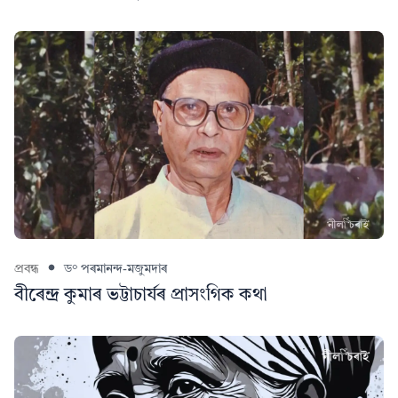
প্ৰবন্ধ
ড° পৰমানন্দ-মজুমদাৰ
বীৰেন্দ্ৰ কুমাৰ ভট্টাচাৰ্যৰ প্ৰাসংগিক কথা