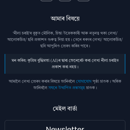
আমাৰ বিষয়ে
‘নীলা চৰাই’ৰ বুকুত মৌলিক, চিন্তা উদ্রেককাৰী আৰু নতুনত্ব থকা লেখা/
আলোকচিত্ৰ/ ছবি প্রকাশত গুৰুত্ব দিয়া হয়। তেনে ধৰণৰ লেখা/ আলোকচিত্ৰ/
ছবি আপুনিও প্রেৰণ কৰিব পাৰে।
মন কৰিব: কৃত্ৰিম বুদ্ধিমত্তা (AI)ৰ দ্বাৰা জেনেৰেট কৰা লেখা নীলা চৰাইত
প্ৰকাশ কৰা নহয়।
আমালৈ লেখা প্ৰেৰণ কৰাৰ বিষয়ে জানিবলৈ
যোগাযোগ
পৃষ্ঠা চাওক। অধিক
জানিবলৈ
সঘনে উত্থাপিত প্ৰশ্নসমূহ
চাওক।
মেইল বাৰ্তা
Newsletter