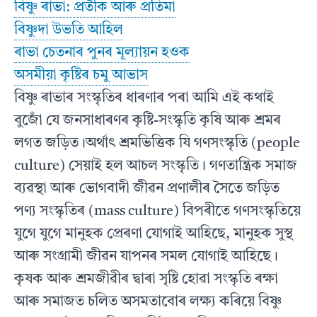
বিষ্ণু ৰাভা: প্রতীক আৰু প্ৰতিমা
বিষ্ণুদা উভতি আহিল
ৰাভা চেতনাৰ পুনৰ মূল্যায়ন হওক
অসমীয়া কৃষ্টিৰ চমু আভাস
বিষ্ণু ৰাভাৰ সংস্কৃতিৰ ধাৰণাৰ পৰা আমি এই কথাই
বুজোঁ যে জনসাধাৰণৰ কৃষ্টি-সংস্কৃতি কৃষি আৰু শ্ৰমৰ
লগত জড়িত।অৰ্থাৎ শ্ৰমভিত্তিক যি গণসংস্কৃতি (people
culture) সেয়াই হল আচল সংস্কৃতি। গণতান্ত্ৰিক সমাজ
ব্যৱস্থা আৰু ভোগবাদী জীৱন প্ৰণালীৰ সৈতে জড়িত
পণ্য সংস্কৃতিৰ (mass culture) বিপৰীতে গণসংস্কৃতিয়ে
যুগে যুগে মানুহক প্ৰেৰণা যোগাই আহিছে, মানুহক সুস্থ
আৰু সংগ্ৰামী জীৱন যাপনৰ সমল যোগাই আহিছে।
কৃষক আৰু শ্ৰমজীৱীৰ দ্বাৰা সৃষ্টি হোৱা সংস্কৃতি ৰক্ষা
আৰু সমাজত চলিত অসমতাবোৰ লক্ষ্য কৰিয়ে বিষ্ণু