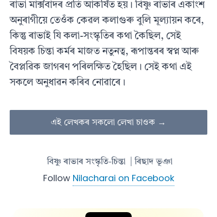
ৰাভা মাৰ্ক্সবাদৰ প্ৰতি আকৰ্ষিত হয়। বিষ্ণু ৰাভাৰ একাংশ
অনুৰাগীয়ে তেওঁক কেৱল কলাগুৰু বুলি মূল্যায়ন কৰে,
কিন্তু ৰাভাই যি কলা-সংস্কৃতিৰ কথা কৈছিল, সেই
বিষয়ক চিন্তা কৰ্মৰ মাজত নতুনত্ব, ৰূপান্তৰৰ স্বপ্ন আৰু
বৈপ্লৱিক জাগৰণ পৰিলক্ষিত হৈছিল। সেই কথা এই
সকলে অনুধাৱন কৰিব নোৱাৰে।
এই লেখকৰ সকলো লেখা চাওক →
বিষ্ণু ৰাভাৰ সংস্কৃতি-চিন্তা
| ৰিছাদ ভূঞা
Follow
Nilacharai on Facebook