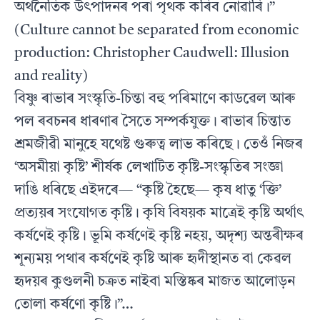
অৰ্থনৈতিক উৎপাদনৰ পৰা পৃথক কৰিব নোৱাৰি।”
(Culture cannot be separated from economic
production: Christopher Caudwell: Illusion
and reality)
বিষ্ণু ৰাভাৰ সংস্কৃতি-চিন্তা বহু পৰিমাণে কাডৱেল আৰু
পল ৰবচনৰ ধাৰণাৰ সৈতে সম্পৰ্কযুক্ত। ৰাভাৰ চিন্তাত
শ্ৰমজীৱী মানুহে যথেষ্ট গুৰুত্ব লাভ কৰিছে। তেওঁ নিজৰ
‘অসমীয়া কৃষ্টি’ শীৰ্ষক লেখাটিত কৃষ্টি-সংস্কৃতিৰ সংজ্ঞা
দাঙি ধৰিছে এইদৰে— “কৃষ্টি হৈছে— কৃষ ধাতু ‘ক্তি’
প্ৰত্যয়ৰ সংযোগত কৃষ্টি। কৃষি বিষয়ক মাত্ৰেই কৃষ্টি অৰ্থাৎ
কৰ্ষণেই কৃষ্টি। ভূমি কৰ্ষণেই কৃষ্টি নহয়, অদৃশ্য অন্তৰীক্ষৰ
শূন্যময় পথাৰ কৰ্ষণেই কৃষ্টি আৰু হৃদীস্থানত বা কেৱল
হৃদয়ৰ কুণ্ডলনী চক্ৰত নাইবা মস্তিষ্কৰ মাজত আলোড়ন
তোলা কৰ্ষণো কৃষ্টি।”…