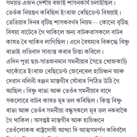
সময়ত এজন দেশীয় ৰজাই শাসনকার্য চলাইছিল।
তেওঁক নিয়ন্ত্ৰণ কৰিছিল ইংৰাজ ৰেছিডেণ্ট বিষয়াই।
তেতিয়াৰ দিনৰ বৃটিছ শাসকবর্গৰ নিয়ম— কোনো বৃটিছ
বিষয়া বাটেৰে গৈ থাকিলে অন্য বাটৰুৱাসকলে বাটৰ
কাষত ৰৈ থাকিব লাগিছিল। এনে বৈষম্যৰ বিৰুদ্ধে বিষ্ণু
ৰাভাই প্রতিবাদ সাব্যস্ত কৰাৰ চিন্তা কৰিলে।
এদিন পুৱা ছয়-সাতজনমান সমনীয়াৰ সৈতে খোজকাঢ়ি
থাকোঁতে ইংৰাজ ৰেছিডেণ্ট জেনেৰেল হাচিঞ্চন আৰু
দেৱান নলিনী ৰঞ্জন মাস্তগীৰ ঘোঁৰাৰ পিঠিত উঠি গৈ
আছিল। বিষ্ণু ৰাভা আৰু তেওঁৰ সমনীয়াৰ বাদে
সকলোৱে বাটৰ কাষত মূৰ তল কৰিছিল। কিন্তু বিষ্ণু
ৰাভা আৰু তেওঁৰ সমনীয়া বন্ধুসকলে মূৰ তল নকৰাকৈ
গৈ থাকিল। অসন্তুষ্ট মাস্তগীৰ আৰু হাচিঞ্চনে
তেওঁলোকক ৰাষ্ট্ৰদোষী আখ্যা দি আত্মসমৰ্পণ কৰিবলৈ