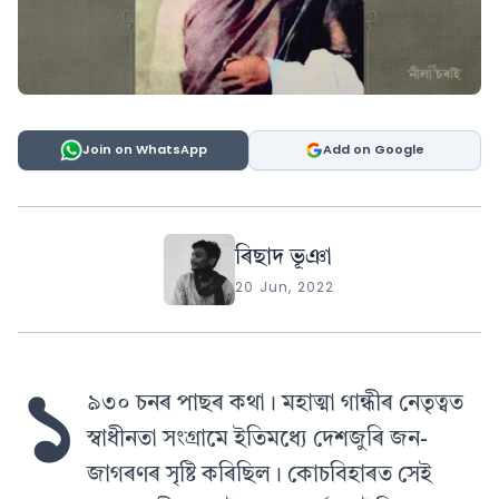
Join on WhatsApp
Add on Google
ৰিছাদ ভূঞা
20 Jun, 2022
১
৯৩০ চনৰ পাছৰ কথা। মহাত্মা গান্ধীৰ নেতৃত্বত
স্বাধীনতা সংগ্ৰামে ইতিমধ্যে দেশজুৰি জন-
জাগৰণৰ সৃষ্টি কৰিছিল। কোচবিহাৰত সেই