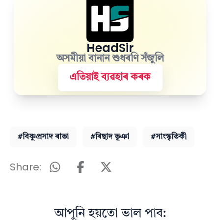
HeadSir
অসমীয়া বানান শুধৰণি সঁজুলি
এতিয়াই ব্যৱহাৰ কৰক
#বিষ্ণুপ্ৰসাদ ৰাভা
#ৰিছাদ ভূঞা
#সাংস্কৃতিকী
Share:
আপুনি হয়তো ভাল পাব: