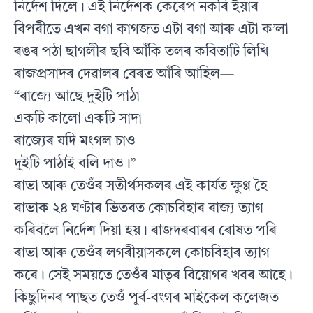
নিৰ্দেশ দিলে। এই নিৰ্দেশক কেৰেপ নকৰি ইয়াৰ
বিপৰীতে এখন বগা কাগজত এটা বগা আৰু এটা ক’লা
ৰঙৰ পঠা ছাগলীৰ ছবি আঁকি তলৰ কবিতাটি লিখি
ৰাজপ্ৰসাদৰ দেৱালৰ বেৰত আঁৰি আহিল—
“ৰাজ্যে আছে দুইটি পাঠা
একটি কালো একটি সাদা
ৰাজ্যেৰ যদি মংগল চাও
দুইটি পাঠাই বলি দাও।”
ৰাভা আৰু তেওঁৰ সতীৰ্থসকলৰ এই কাৰ্যত ক্ষুণ্ণ হৈ
ৰাভাক ২৪ ঘণ্টাৰ ভিতৰত কোচবিহাৰ ৰাজ্য ত্যাগ
কৰিবলৈ নিৰ্দেশ দিয়া হয়। ৰাজদৰবাৰৰ ৰোষত পৰি
ৰাভা আৰু তেওঁৰ লগৰীয়াসকলে কোচবিহাৰ ত্যাগ
কৰে। সেই সময়তে তেওঁৰ মাতৃৰ বিয়োগৰ খবৰ আহে।
কিছুদিনৰ পাছত তেওঁ পূৰ্ব-বংগৰ মাইকেল কলেজত