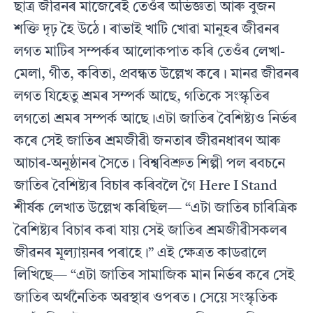
ছাত্ৰ জীৱনৰ মাজেৰেই তেওঁৰ অভিজ্ঞতা আৰু বুজন
শক্তি দৃঢ় হৈ উঠে। ৰাভাই খাটি খোৱা মানুহৰ জীৱনৰ
লগত মাটিৰ সম্পৰ্কৰ আলোকপাত কৰি তেওঁৰ লেখা-
মেলা, গীত, কবিতা, প্ৰবন্ধত উল্লেখ কৰে। মানৱ জীৱনৰ
লগত যিহেতু শ্ৰমৰ সম্পৰ্ক আছে, গতিকে সংস্কৃতিৰ
লগতো শ্ৰমৰ সম্পৰ্ক আছে।এটা জাতিৰ বৈশিষ্ট্যও নিৰ্ভৰ
কৰে সেই জাতিৰ শ্ৰমজীৱী জনতাৰ জীৱনধাৰণ আৰু
আচাৰ-অনুষ্ঠানৰ সৈতে। বিশ্ববিশ্ৰুত শিল্পী পল ৰবচনে
জাতিৰ বৈশিষ্ট্যৰ বিচাৰ কৰিবলৈ গৈ Here I Stand
শীৰ্ষক লেখাত উল্লেখ কৰিছিল— “এটা জাতিৰ চাৰিত্ৰিক
বৈশিষ্ট্যৰ বিচাৰ কৰা যায় সেই জাতিৰ শ্ৰমজীৱীসকলৰ
জীৱনৰ মূল্যায়নৰ পৰাহে।” এই ক্ষেত্ৰত কাডৱালে
লিখিছে— “এটা জাতিৰ সামাজিক মান নিৰ্ভৰ কৰে সেই
জাতিৰ অৰ্থনৈতিক অৱস্থাৰ ওপৰত। সেয়ে সংস্কৃতিক