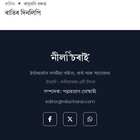
কবিতা
ৰাজুমণি বৰুৱা
ৰাতিৰ দিনলিপি
ইণ্টাৰনেটত অসমীয়া সাহিত্য, বাৰ্তা আৰু আলোচনা
ইত্যাদি : কলিয়াবৰৰ এটি উদ্যম
সম্পাদক: পল্লৱপ্ৰাণ গোস্বামী
editor@nilacharai.com