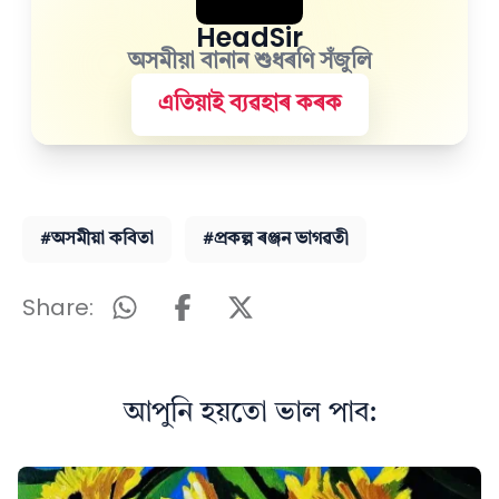
HeadSir
অসমীয়া বানান শুধৰণি সঁজুলি
এতিয়াই ব্যৱহাৰ কৰক
#অসমীয়া কবিতা
#প্ৰকল্প ৰঞ্জন ভাগৱতী
Share:
আপুনি হয়তো ভাল পাব: