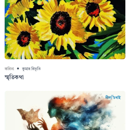
কবিতা
কুমাৰ বিভূতি
স্মৃতিকথা