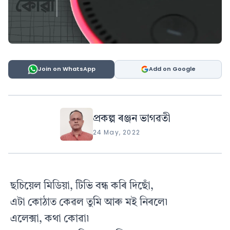
Join on WhatsApp
Add on Google
প্ৰকল্প ৰঞ্জন ভাগৱতী
24 May, 2022
ছচিয়েল মিডিয়া, টিভি বন্ধ কৰি দিছোঁ,
এটা কোঠাত কেৱল তুমি আৰু মই নিৰলে৷
এলেক্সা, কথা কোৱা৷