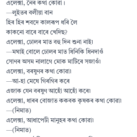
এলেক্সা, নৈৰ কথা কোৱা।
—লুইতৰ বলীয়া বান
হিৰ হিৰ শবদে কালৰূপ ধৰি লৈ
কাকনো বাৰে বাৰে খেদিছ?
এলেক্সা, ঢোলৰ মাত বহু দিন শুনা নাই৷
—মঘাই বোলে ঢোলৰ মাত ধিনিকি ধিনদাওঁ
সোণৰ অসম নালাগে মোক মাটিৰে সজাওঁ৷
এলেক্সা, বৰষুণৰ কথা কোৱা৷
—আ-হা মেঘে গিৰগিৰ কৰে
এজাক যেন বৰষুণ আহোঁ আহোঁ কৰে৷
এলেক্সা, ধাৰৰ বোজাত ককবক কৃষকৰ কথা কোৱা৷
—(নিমাত)
এলেক্সা, আধাপেটী মানুহৰ কথা কোৱা৷
—(নিমাত)