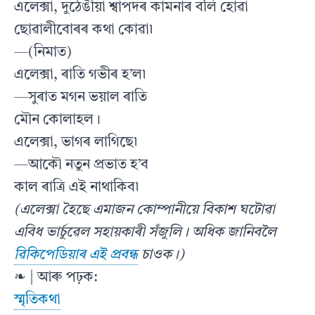
এলেক্সা, দুঠেঙীয়া শ্বাপদৰ কামনাৰ বলি হোৱা
ছোৱালীবোৰৰ কথা কোৱা৷
—(নিমাত)
এলেক্সা, ৰাতি গভীৰ হ’ল৷
—সুৰাত মগন ভয়াল ৰাতি
মৌন কোলাহল।
এলেক্সা, ভাগৰ লাগিছে৷
—আকৌ নতুন প্ৰভাত হ’ব
কাল ৰাত্ৰি এই নাথাকিব৷
(এলেক্সা হৈছে এমাজন কোম্পানীয়ে বিকাশ ঘটোৱা
এবিধ ভাৰ্চুৱেল সহায়কাৰী সঁজুলি। অধিক জানিবলৈ
ৱিকিপেডিয়াৰ এই প্ৰবন্ধ
চাওক।)
❧ | আৰু পঢ়ক:
স্মৃতিকথা