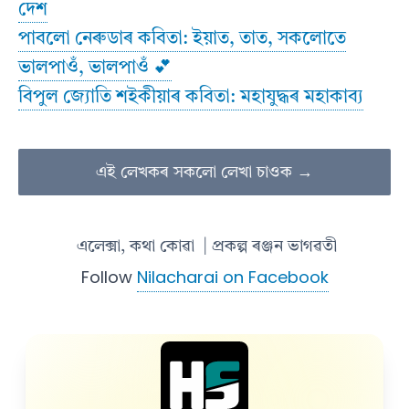
দেশ
পাবলো নেৰুডাৰ কবিতা: ইয়াত, তাত, সকলোতে
ভালপাওঁ, ভালপাওঁ 💕
বিপুল জ্যোতি শইকীয়াৰ কবিতা: মহাযুদ্ধৰ মহাকাব্য
এই লেখকৰ সকলো লেখা চাওক →
এলেক্সা, কথা কোৱা
| প্ৰকল্প ৰঞ্জন ভাগৱতী
Follow
Nilacharai on Facebook