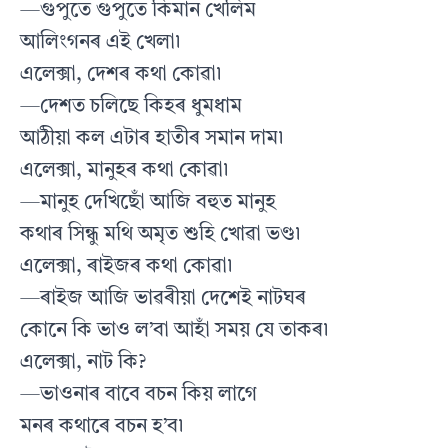
—গুপুতে গুপুতে কিমান খেলিম
আলিংগনৰ এই খেলা৷
এলেক্সা, দেশৰ কথা কোৱা৷
—দেশত চলিছে কিহৰ ধুমধাম
আঠীয়া কল এটাৰ হাতীৰ সমান দাম৷
এলেক্সা, মানুহৰ কথা কোৱা৷
—মানুহ দেখিছোঁ আজি বহুত মানুহ
কথাৰ সিন্ধু মথি অমৃত শুহি খোৱা ভণ্ড৷
এলেক্সা, ৰাইজৰ কথা কোৱা৷
—ৰাইজ আজি ভাৱৰীয়া দেশেই নাটঘৰ
কোনে কি ভাও ল’বা আহাঁ সময় যে তাকৰ৷
এলেক্সা, নাট কি?
—ভাওনাৰ বাবে বচন কিয় লাগে
মনৰ কথাৰে বচন হ’ব৷