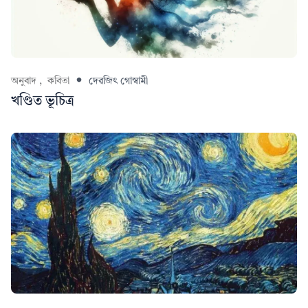
অনুবাদ ,
কবিতা
দেৱজিৎ গোস্বামী
খণ্ডিত ভূচিত্ৰ