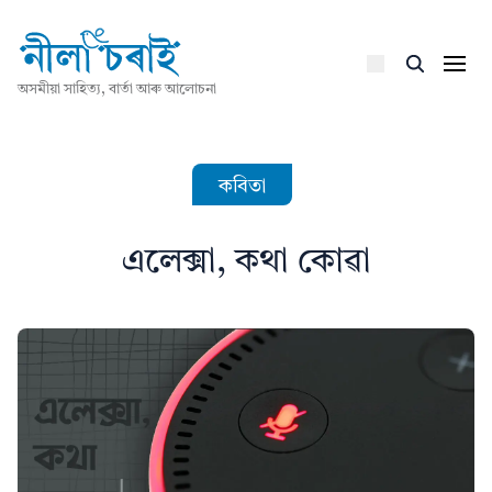
অসমীয়া সাহিত্য, বাৰ্তা আৰু আলোচনা
কবিতা
এলেক্সা, কথা কোৱা