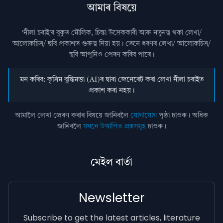
আমাৰ বিষয়ে
‘নীলা চৰাই’ৰ বুকুত মৌলিক, চিন্তা উদ্রেককাৰী আৰু নতুনত্ব থকা লেখা/
আলোকচিত্ৰ/ ছবি প্রকাশত গুৰুত্ব দিয়া হয়। তেনে ধৰণৰ লেখা/ আলোকচিত্ৰ/
ছবি আপুনিও প্রেৰণ কৰিব পাৰে।
মন কৰিব: কৃত্ৰিম বুদ্ধিমত্তা (AI)ৰ দ্বাৰা জেনেৰেট কৰা লেখা নীলা চৰাইত
প্ৰকাশ কৰা নহয়।
আমালৈ লেখা প্ৰেৰণ কৰাৰ বিষয়ে জানিবলৈ
যোগাযোগ
পৃষ্ঠা চাওক। অধিক
জানিবলৈ
সঘনে উত্থাপিত প্ৰশ্নসমূহ
চাওক।
মেইল বাৰ্তা
Newsletter
Subscribe to get the latest articles, literature