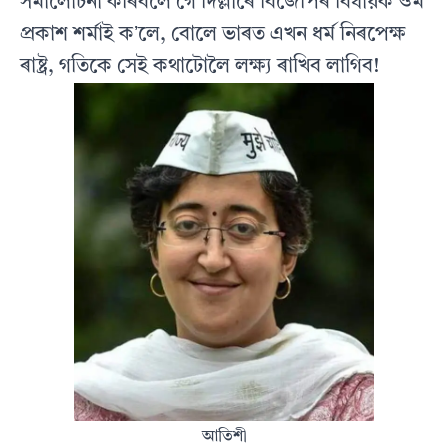
সমালোচনা কৰিবলৈ গৈ দিল্লীৰে বিজেপিৰ বিধায়ক ওম
প্ৰকাশ শৰ্মাই কʼলে, বোলে ভাৰত এখন ধৰ্ম নিৰপেক্ষ
ৰাষ্ট্ৰ, গতিকে সেই কথাটোলৈ লক্ষ্য ৰাখিব লাগিব!
আতিশী