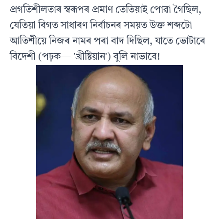
প্ৰগতিশীলতাৰ স্বৰূপৰ প্ৰমাণ তেতিয়াই পোৱা গৈছিল,
যেতিয়া বিগত সাধাৰণ নিৰ্বাচনৰ সময়ত উক্ত শব্দটো
আতিশীয়ে নিজৰ নামৰ পৰা বাদ দিছিল, যাতে ভোটাৰে
বিদেশী (পঢ়ক— ʼখ্ৰীষ্টিয়ানʼ) বুলি নাভাবে!