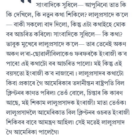
সাংবাদিকে সুধিলে— আপুনিনো তাত কি
কি দেখিলে, কি নতুন কথা শিকিলে? লালুপ্ৰসাদে কʼলে
— বাকী সকলো বাদ দিলো, কিন্তু এটা কথাইহে মোক
বৰ আচৰিত কৰিলে৷ সাংবাদিকে সুধিলে— কি কথা?
ভাবুক মুখেৰে লালুপ্ৰসাদে কʼলে— তাৰ তেনেই অকণ
অকণ লʼৰা-ছোৱালীবিলাকেও ফৰফৰকৈ ইংৰাজী কʼব
পাৰে! এই কথাটো বৰ আচৰিত পালো৷ মই কিন্তু এই
বয়সতো ইংৰাজী কʼব নাজানো। লালুপ্ৰসাদৰ কথাটো
কিবা প্ৰকাৰে গৈ আমেৰিকাৰ তদানীন্তন ৰাষ্ট্ৰপতি বিল
ক্লিণ্টনৰ কাণত পৰিল৷ তেওঁ বোলে, চিন্তাৰ কি কাৰণ
আছে, মই শিকাম লালুপ্ৰসাদক ইংৰাজী৷ মাতা তেওঁক৷
লালুপ্ৰসাদলৈ আমেৰিকাত বিল ক্লিণ্টনৰ ওচৰত ইংৰাজী
শিকিবৰ বাবে আমন্ত্ৰণ আহিল৷ সেই মতেই লালুপ্ৰসাদ
গৈ আমেৰিকা পালেগৈ৷