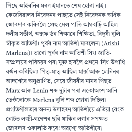
পিছে আইৰনিৰ মৰণ ইমানতে শেষ হোৱা নাই।
কেজৰিৱালৰ নিবেদনৰ পাছতে সেই নিবেদনক অধিক
জোৰদাৰ কৰিবলৈ প্ৰেছ মেল পাতি আগবাঢ়ি আহিল
দলীয় সতীৰ্থ, অক্সফʼৰ্ডৰ শিক্ষাৰে শিক্ষিতা, বিদূষী বুলি
স্বীকৃত আতিশী৷ পূৰ্বৰ নাম আতিশী মাৰলেনা (Atishi
Marlena)৷ তাৰো পূৰ্বৰ নাম আতিশী সিং৷ জাতি-
সম্প্ৰদায়ৰ পৰিচয়ৰ পৰা মুক্ত হʼবলৈ প্ৰথমে ʼসিংʼ উপাধি
বৰ্জন কৰিছিল৷ পিতৃ-মাতৃ আছিল মাৰ্ক্স আৰু লেনিনৰ
আদৰ্শেৰে অনুপ্ৰাণিত, সেয়ে জীয়ৰীৰ নামৰ পিছত
Marx আৰু Lenin শব্দ দুটাৰ পৰা একোঅংশ আনি
তেওঁলোকে Marlena বুলি শব্দ জোৰা দিছিল৷
প্ৰগতিশীলতাৰ অনন্য উদাহৰণ আতিশীয়ে এতিয়া বেংক
নোটত লক্ষ্মী-গণেশৰ ছবি থাকিব লগাৰ সপক্ষত
জোৰদাৰ ওকালতি কৰে! অৱশ্যে আতিশীৰো