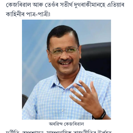
কেজৰিৱাল আৰু তেওঁৰ সতীৰ্থ দুগৰাকীমানহে এতিয়াৰ
কাহিনীৰ পাত্ৰ-পাত্ৰী৷
অৰৱিন্দ কেজৰিৱাল