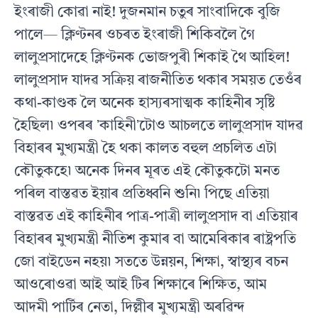
ইংৰাজী কোৱা নাই! দুজনমান চতুৰ সাংবাদিকে বুজি
পালে— ক্লিণ্টনৰ ওচৰত ইংৰাজী শিকিবলৈ গৈ
লালুপ্ৰসাদেহে ক্লিণ্টনক ভোজপুৰী শিকাই থৈ আহিল!
লালুপ্ৰসাদ যাদৱ সক্ৰিয় ৰাজনীতিত থকাৰ সময়ত তেওঁৰ
কথা-কাণ্ডক লৈ অনেক হাস্যৰসাত্মক কাহিনীৰ সৃষ্টি
হৈছিল৷ ওপৰৰ ʼকাহিনীʼটোও আচলতে লালুপ্ৰসাদ যাদৱ
বিহাৰৰ মুখ্যমন্ত্ৰী হৈ থকা কালত বহুল প্ৰচলিত এটা
কৌতুকহে৷ অনেক দিনৰ মূৰত এই কৌতুকটো মনত
পৰিল বাস্তৱত ইয়াৰ প্ৰতিধ্বনি শুনি৷ পিছে এতিয়া
বাস্তৱত এই কাহিনীৰ পাত্ৰ-পাত্ৰী লালুপ্ৰসাদ বা এতিয়াৰ
বিহাৰৰ মুখ্যমন্ত্ৰী নীতিশ কুমাৰ বা আমেৰিকাৰ ৰাষ্ট্ৰপতি
জো বাইডেন নহয়৷ সততে উন্নয়ন, শিক্ষা, স্বাস্থ্যৰ বচন
আওৰোওৱা আই আই টিৰ শিক্ষাৰে শিক্ষিত, আম
আদমী পাৰ্টিৰ নেতা, দিল্লীৰ মুখ্যমন্ত্ৰী অৰৱিন্দ