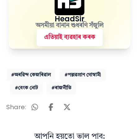
HeadSir
অসমীয়া বানান শুধৰণি সঁজুলি
এতিয়াই ব্যৱহাৰ কৰক
#অৰৱিন্দ কেজৰিৱাল
#পল্লৱপ্ৰাণ গোস্বামী
#বেংক নোট
#ৰাজনীতি
Share:
আপুনি হয়তো ভাল পাব: