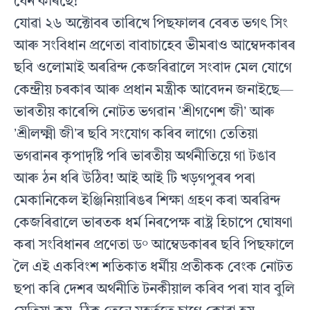
যেন কৰিছে!
যোৱা ২৬ অক্টোবৰ তাৰিখে পিছফালৰ বেৰত ভগৎ সিং
আৰু সংবিধান প্ৰণেতা বাবাচাহেব ভীমৰাও আম্বেদকাৰৰ
ছবি ওলোমাই অৰৱিন্দ কেজৰিৱালে সংবাদ মেল যোগে
কেন্দ্ৰীয় চৰকাৰ আৰু প্ৰধান মন্ত্ৰীক আবেদন জনাইছে—
ভাৰতীয় কাৰেন্সি নোটত ভগৱান ʼশ্ৰীগণেশ জীʼ আৰু
ʼশ্ৰীলক্ষ্মী জীʼৰ ছবি সংযোগ কৰিব লাগে৷ তেতিয়া
ভগৱানৰ কৃপাদৃষ্টি পৰি ভাৰতীয় অৰ্থনীতিয়ে গা টঙাব
আৰু ঠন ধৰি উঠিব! আই আই টি খড়গপুৰৰ পৰা
মেকানিকেল ইঞ্জিনিয়াৰিঙৰ শিক্ষা গ্ৰহণ কৰা অৰৱিন্দ
কেজৰিৱালে ভাৰতক ধৰ্ম নিৰপেক্ষ ৰাষ্ট্ৰ হিচাপে ঘোষণা
কৰা সংবিধানৰ প্ৰণেতা ড° আম্বেডকাৰৰ ছবি পিছফালে
লৈ এই একবিংশ শতিকাত ধৰ্মীয় প্ৰতীকক বেংক নোটত
ছপা কৰি দেশৰ অৰ্থনীতি টনকীয়াল কৰিব পৰা যাব বুলি