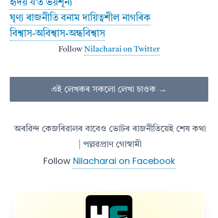
হৃদয় য’ত ভয়শূন্য
ঘৃণ্য ৰাজনীতি বনাম দায়িত্বশীল নাগৰিক
বিশ্বাস-অবিশ্বাস-অন্ধবিশ্বাস
Follow
Nilacharai on Twitter
এই লেখকৰ সকলো লেখা চাওক →
অৰৱিন্দ কেজৰিৱালৰ বাবেও ভোটৰ ৰাজনীতিয়েই শেষ কথা
| পল্লৱপ্ৰাণ গোস্বামী
Follow
Nilacharai on Facebook