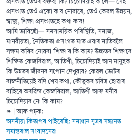
প্ৰসংগত তেওঁৰ বক্তব্য কি? চিচোদিয়াই কʼলে— সেই
প্ৰসংগত তেওঁ একো কʼব নোৱাৰে, তেওঁ কেৱল উন্নয়ন,
স্বাস্থ্য, শিক্ষা প্ৰসংগতহে কথা কʼব!
আমি ভাবিছোঁ— সমসাময়িক পৰিস্থিতি, সমাজ,
মানৱীয়তা, নৈতিকতা প্ৰসংগত মাত এষাৰ মাতিবলৈ
সক্ষম কৰিব নোৱৰা ʼশিক্ষাʼৰ কি কাম? উচ্চতৰ শিক্ষাৰে
শিক্ষিত কেজৰিৱাল, আতিশী, চিচোদিয়াই আন মানুহক
কি উন্নতৰ জীৱনৰ সপোন দেখুৱাব? কেৱল ভোটৰ
ৰাজনীতিয়েই যদি শেষ কথা, কৌতুকৰ চৰিত্ৰ হোৱাৰ
বাহিৰে অৰৱিন্দ কেজৰিৱাল, আতিশী আৰু মনীষ
চিচোদিয়াৰ নো কি কাম?
❧ | আৰু পঢ়ক:
অসমীয়া কিতাপৰ পাইৰেছি: সমাধান সূত্ৰৰ সন্ধানত
সমান্তৰাল সংবাদসেৱা