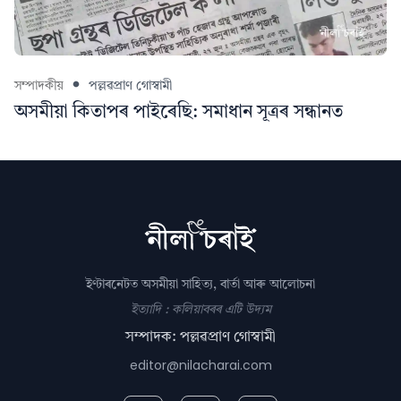
সম্পাদকীয়
পল্লৱপ্ৰাণ গোস্বামী
অসমীয়া কিতাপৰ পাইৰেছি: সমাধান সূত্ৰৰ সন্ধানত
ইণ্টাৰনেটত অসমীয়া সাহিত্য, বাৰ্তা আৰু আলোচনা
ইত্যাদি : কলিয়াবৰৰ এটি উদ্যম
সম্পাদক: পল্লৱপ্ৰাণ গোস্বামী
editor@nilacharai.com