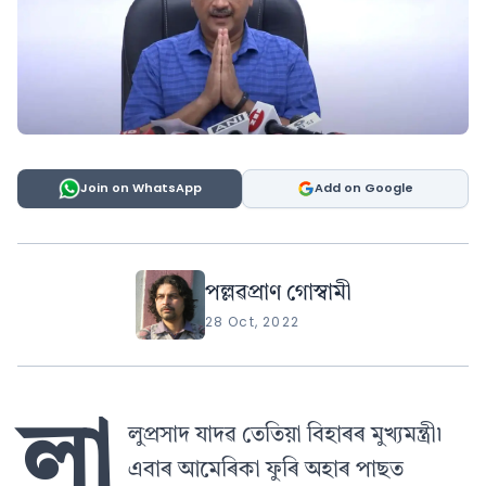
Join on WhatsApp
Add on Google
পল্লৱপ্ৰাণ গোস্বামী
28 Oct, 2022
লা
লুপ্ৰসাদ যাদৱ তেতিয়া বিহাৰৰ মুখ্যমন্ত্ৰী৷
এবাৰ আমেৰিকা ফুৰি অহাৰ পাছত