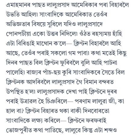
এমাহমানৰ পাছত লালুপ্ৰসাদ আমেৰিকাৰ পৰা বিহাৰলৈ
উভতি আহিল৷ সাংবাদিকে আমেৰিকাত তেওঁৰ
অভিজ্ঞতাৰ বিষয়ে সুধিলে যদিও লালুপ্ৰসাদে
পোনপটীয়া একো উত্তৰ নিদিলে৷ ওঁঠত ৰহস্যময় হাঁহি
এটা বিৰিঙাই মাথোন কʼলে— ক্লিণ্টন বিহাৰলৈ আহি
আছে, তেওঁৰ পৰাই সকলো গম পাবা৷ কথা মতেই কিছু
দিনৰ পাছত বিল ক্লিণ্টন ফুৰিবলৈ বুলি আহি পাটনা
পালেহি৷ ৰাজ্যৰ পাঁচ-ছয় কুৰি সাংবাদিকৰে সৈতে বিল
ক্লিণ্টনক আদৰিবলৈ লালুপ্ৰসাদ গৈ বিমান বন্দৰত
উপস্থিত হʼল৷ লালুপ্ৰসাদক দেখা পাই ক্লিণ্টনে দূৰৰ
পৰাই উত্ৰাৱল হৈ চিঞৰিলে— পৰণাম লালুৱা জী, কা
হাল বা? ক্লিণ্টন বিহাৰত থকা বাকী দিনবোৰতো
সাংবাদিকে লক্ষ্য কৰিলে— ক্লিণ্টনে ফৰফৰাই
ভোজপুৰীত কথা পাতিছে, লালুৱে কিন্তু এটা শব্দও