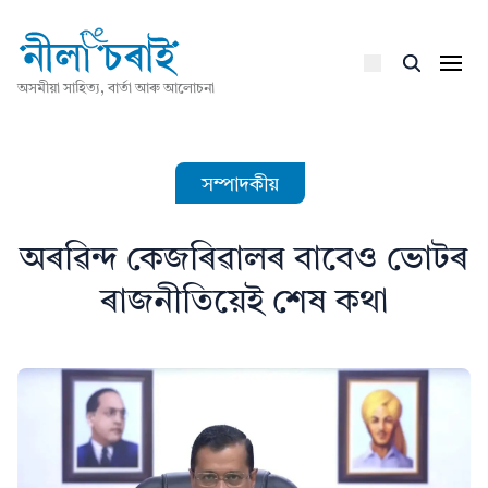
অসমীয়া সাহিত্য, বাৰ্তা আৰু আলোচনা
সম্পাদকীয়
অৰৱিন্দ কেজৰিৱালৰ বাবেও ভোটৰ
ৰাজনীতিয়েই শেষ কথা