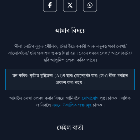
আমাৰ বিষয়ে
‘নীলা চৰাই’ৰ বুকুত মৌলিক, চিন্তা উদ্রেককাৰী আৰু নতুনত্ব থকা লেখা/
আলোকচিত্ৰ/ ছবি প্রকাশত গুৰুত্ব দিয়া হয়। তেনে ধৰণৰ লেখা/ আলোকচিত্ৰ/
ছবি আপুনিও প্রেৰণ কৰিব পাৰে।
মন কৰিব: কৃত্ৰিম বুদ্ধিমত্তা (AI)ৰ দ্বাৰা জেনেৰেট কৰা লেখা নীলা চৰাইত
প্ৰকাশ কৰা নহয়।
আমালৈ লেখা প্ৰেৰণ কৰাৰ বিষয়ে জানিবলৈ
যোগাযোগ
পৃষ্ঠা চাওক। অধিক
জানিবলৈ
সঘনে উত্থাপিত প্ৰশ্নসমূহ
চাওক।
মেইল বাৰ্তা