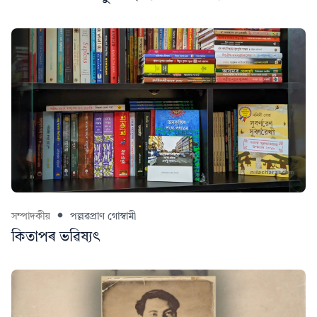
সম্পাদকীয়
পল্লৱপ্ৰাণ গোস্বামী
কিতাপৰ ভৱিষ্যৎ