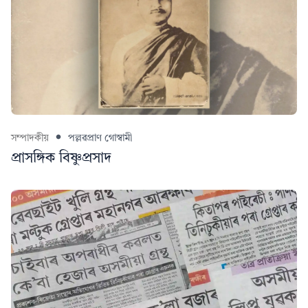
সম্পাদকীয়
পল্লৱপ্ৰাণ গোস্বামী
প্ৰাসঙ্গিক বিষ্ণুপ্ৰসাদ