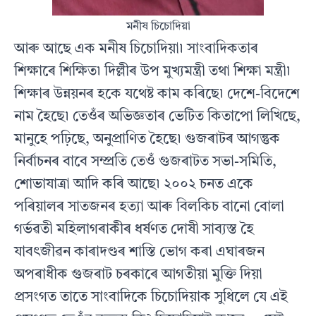
মনীষ চিচোদিয়া
আৰু আছে এক মনীষ চিচোদিয়া৷ সাংবাদিকতাৰ
শিক্ষাৰে শিক্ষিত৷ দিল্লীৰ উপ মুখ্যমন্ত্ৰী তথা শিক্ষা মন্ত্ৰী৷
শিক্ষাৰ উন্নয়নৰ হকে যথেষ্ট কাম কৰিছে৷ দেশে-বিদেশে
নাম হৈছে৷ তেওঁৰ অভিজ্ঞতাৰ ভেটিত কিতাপো লিখিছে,
মানুহে পঢ়িছে, অনুপ্ৰাণিত হৈছে৷ গুজৰাটৰ আগন্তুক
নিৰ্বাচনৰ বাবে সম্প্ৰতি তেওঁ গুজৰাটত সভা-সমিতি,
শোভাযাত্ৰা আদি কৰি আছে৷ ২০০২ চনত একে
পৰিয়ালৰ সাতজনৰ হত্যা আৰু বিলকিচ বানো বোলা
গৰ্ভৱতী মহিলাগৰাকীৰ ধৰ্ষণত দোষী সাব্যস্ত হৈ
যাবৎজীৱন কাৰাদণ্ডৰ শাস্তি ভোগ কৰা এঘাৰজন
অপৰাধীক গুজৰাট চৰকাৰে আগতীয়া মুক্তি দিয়া
প্ৰসংগত তাতে সাংবাদিকে চিচোদিয়াক সুধিলে যে এই