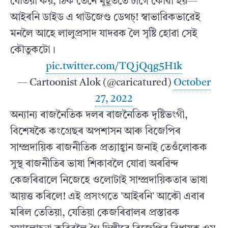
যেতিয়া কয়, ঠিক তেনে মুহূৰ্ততে চাগে কোৱা হয়—
আইৰনি ডাইড এ থাউজেণ্ড ডেথচ্! স্বাভাৱিকভাৱেই
মনলৈ আহে লালুপ্ৰসাদ যাদৱক লৈ সৃষ্টি হোৱা সেই
কৌতুকটো।
pic.twitter.com/TQjQqg5H1k
— Cartoonist Alok (@caricatured)
October
27, 2022
অন্যান্য ৰাজনৈতিক দলৰ ৰাজনৈতিক দৃষ্টিভংগী,
বিশেষকৈ কংগ্ৰেছৰ অপশাসন আৰু বিজেপিৰ
সাম্প্ৰদায়িক ৰাজনীতিক প্ৰত্যাহ্বান জনাই তেওঁলোকক
সুস্থ ৰাজনীতিৰ ভাষা শিকাবলৈ যোৱা অৰৱিন্দ
কেজৰিৱালে নিজেহে ওলোটাই সাম্প্ৰদায়িকতাৰ ভাষা
আয়ত্ত কৰিলে! এই প্ৰসংগতে ʼআইৰনিʼ আকৌ এবাৰ
মৰিল তেতিয়া, যেতিয়া কেজৰিৱালৰ প্ৰস্তাৱক