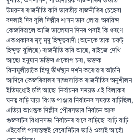
দুৰ্নীতি, অপশাসন, সাম্প্ৰদায়িক ৰাজনীতিৰ ঊৰ্ধ্বত
উন্নয়নৰ ৰাজনীতি কৰি ভাৰতীয় ৰাজনীতিৰ চেহেৰা
বদলাই দিব বুলি দিল্লীৰ শাসন ভাৰ লোৱা অৰৱিন্দ
কেজৰিৱালে আজি ভালেমান দিনৰ পৰাই কি ধৰণে
একপ্ৰকাৰৰ মৃদু মৃদু হিন্দুত্ববাদী (অনেকে তাক ʼচফট্
হিন্দুত্বʼ বুলিছে) ৰাজনীতি কৰি আছে, ৰাইজে দেখি
আছে৷ হনুমান ভক্তিৰ প্ৰকোপ চৰা, ভক্তক
বিনামূলীয়াকৈ হিন্দু তীৰ্থস্থান দৰ্শন কৰোৱাৰ আঁচনি
আদিৰে কেজৰিৱালৰ সাম্প্ৰদায়িক ৰাজনীতিৰ অনুশীলন
ইতিমধ্যেই চলি আছে৷ নিৰ্বাচনৰ সময়ত এই বিলাকৰ
ঘনত্ব বাঢ়ি যায়৷ বিগত পাঞ্জাৱ নিৰ্বাচনৰ সময়ত বাঢ়িছিল,
এতিয়া আগন্তুক দিল্লীৰ পৌৰসভাৰ নিৰ্বাচন আৰু
গুজৰাটৰ বিধানসভা নিৰ্বাচনৰ বাবে বাঢ়িছে৷ বাঢ়ি বাঢ়ি
এইবেলি পাৰাস্তম্ভই বেৰোমিটাৰ ভাঙি ওলাই আহোঁ