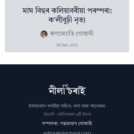
মাঘ বিহুৰ কলিয়াবৰীয়া পৰম্পৰা:
ক’লীবুঢ়ী নৃত্য
ৰূপজ্যোতি গোস্বামী
28 Dec, 2021
ইণ্টাৰনেটত অসমীয়া সাহিত্য, বাৰ্তা আৰু আলোচনা
ইত্যাদি : কলিয়াবৰৰ এটি উদ্যম
সম্পাদক: পল্লৱপ্ৰাণ গোস্বামী
editor@nilacharai.com