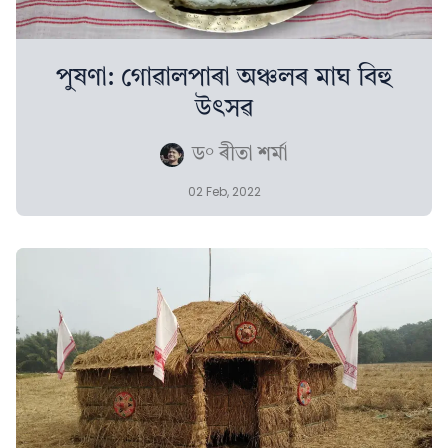
পুষণা: গোৱালপাৰা অঞ্চলৰ মাঘ বিহু
উৎসৱ
ড° ৰীতা শৰ্মা
02 Feb, 2022