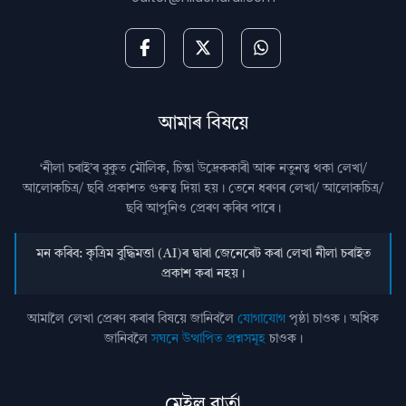
আমাৰ বিষয়ে
‘নীলা চৰাই’ৰ বুকুত মৌলিক, চিন্তা উদ্রেককাৰী আৰু নতুনত্ব থকা লেখা/
আলোকচিত্ৰ/ ছবি প্রকাশত গুৰুত্ব দিয়া হয়। তেনে ধৰণৰ লেখা/ আলোকচিত্ৰ/
ছবি আপুনিও প্রেৰণ কৰিব পাৰে।
মন কৰিব: কৃত্ৰিম বুদ্ধিমত্তা (AI)ৰ দ্বাৰা জেনেৰেট কৰা লেখা নীলা চৰাইত
প্ৰকাশ কৰা নহয়।
আমালৈ লেখা প্ৰেৰণ কৰাৰ বিষয়ে জানিবলৈ
যোগাযোগ
পৃষ্ঠা চাওক। অধিক
জানিবলৈ
সঘনে উত্থাপিত প্ৰশ্নসমূহ
চাওক।
মেইল বাৰ্তা