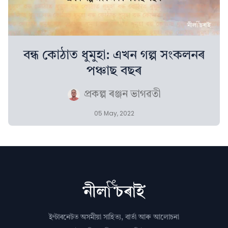
বন্ধ কোঠাত ধুমুহা: এখন গল্প সংকলনৰ
পঞ্চাছ বছৰ
প্ৰকল্প ৰঞ্জন ভাগৱতী
05 May, 2022
ইণ্টাৰনেটত অসমীয়া সাহিত্য, বাৰ্তা আৰু আলোচনা