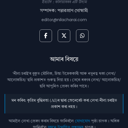
ইত্যাদি : কলিয়াবৰৰ এটি উদ্যম
সম্পাদক: পল্লৱপ্ৰাণ গোস্বামী
editor@nilacharai.com
আমাৰ বিষয়ে
‘নীলা চৰাই’ৰ বুকুত মৌলিক, চিন্তা উদ্রেককাৰী আৰু নতুনত্ব থকা লেখা/
আলোকচিত্ৰ/ ছবি প্রকাশত গুৰুত্ব দিয়া হয়। তেনে ধৰণৰ লেখা/ আলোকচিত্ৰ/
ছবি আপুনিও প্রেৰণ কৰিব পাৰে।
মন কৰিব: কৃত্ৰিম বুদ্ধিমত্তা (AI)ৰ দ্বাৰা জেনেৰেট কৰা লেখা নীলা চৰাইত
প্ৰকাশ কৰা নহয়।
আমালৈ লেখা প্ৰেৰণ কৰাৰ বিষয়ে জানিবলৈ
যোগাযোগ
পৃষ্ঠা চাওক। অধিক
জানিবলৈ
সঘনে উত্থাপিত প্ৰশ্নসমূহ
চাওক।