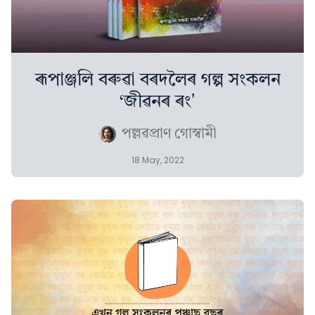
ৰূপাঞ্জলি বৰুৱা বৰদলৈৰ গল্প সংকলন
‘জীৱনৰ ৰংʼ
পল্লৱপ্ৰাণ গোস্বামী
18 May, 2022