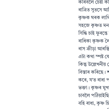
কৰিবলৈ চেষ্টা 
ৰাত্ৰিত সুতসে 
কৃষ্ণক ঘৰক লাগ
সহজে কৃষ্ণত মন
সিন্ধি চাই ফুৰন্
ৰাধিকা কৃষ্ণক ল
ৰাস ক্ৰীড়া আৰম্ভ
এটা কথা স্পষ্ট 
কিন্তু উল্লেখনীয়
বিস্তাৰ কৰিছে। 
কৰে, য’ত ৰাধা প
ভক্তা। কৃষ্ণৰ মুখ
চাবলৈ পঠিয়াইছি
বহি ৰাধা, কৃষ্ণ 