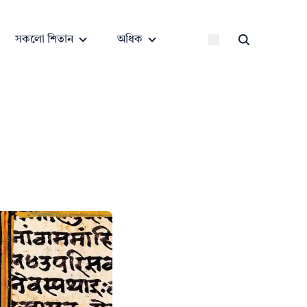
সকলো শিতান
অধিক