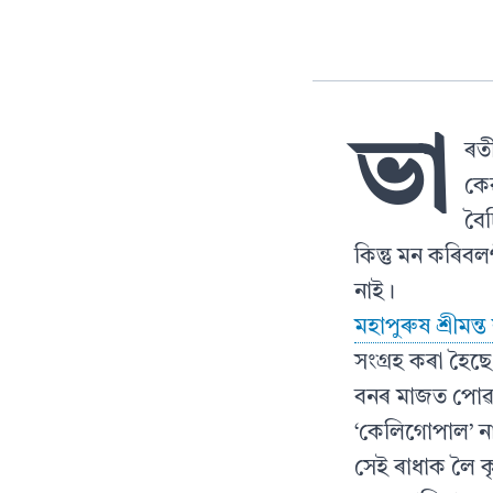
ভা
ৰতী
কেৱ
বৈচ
কিন্তু মন কৰিব
নাই।
মহাপুৰুষ শ্ৰীমন
সংগ্ৰহ কৰা হৈছ
বনৰ মাজত পোৱা চ
‘কেলিগোপাল’ ন
সেই ৰাধাক লৈ কৃষ