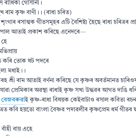
 ৰাধিকা গোসাঁনী।
খ ৰাম কৃষ্ণ বাণী।। (ৰাধা চৰিত)
ৃংগাৰ ৰসাত্মক গীতসমূহৰ এটি বৈশিষ্ট্য হৈছে ৰাধা চৰিত্ৰৰ প্ৰ
োপাল আতাই প্ৰকাশ কৰিছে এনেদৰে—
 হে
ভিপ্ৰায়
ূত কৰি তোক ষট পদৰে
লা মধাই।।
িৰহ শ্ৰী ৰাম আতাই বৰ্ণনা কৰিছে যে কৃষ্ণৰ অবৰ্তমানত চাৰি
োৱা প্ৰেমিকাৰ অৱস্থা ৰাধাই কৃষ্ণ সখা উদ্ধৱৰ আগত দাঙি ধ
াথ বেজবৰুৱা
ই কৃষ্ণ-ৰাধা বিষয়ক কেইবাটাও ৰসাল কবিতা ৰচন
েত্ৰত কবি হয়তো বাংলা বৈষ্ণৱ পদাৱলীৰ কৃষ্ণপ্ৰেম ধৰ্ম গীতৰ দ্
 বাঁহী বায় এহে