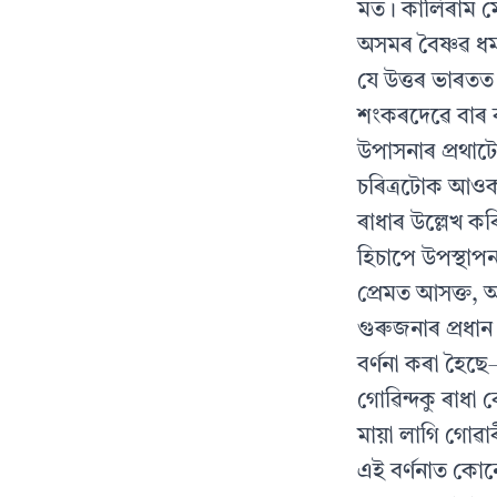
মত। কালিৰাম মেধ
অসমৰ বৈষ্ণৱ ধৰ্
যে উত্তৰ ভাৰতত 
শংকৰদেৱে বাৰ ব
উপাসনাৰ প্ৰথাটো
চৰিত্ৰটোক আওক
ৰাধাৰ উল্লেখ কৰ
হিচাপে উপস্থাপ
প্ৰেমত আসক্ত, 
গুৰুজনাৰ প্ৰধান
বৰ্ণনা কৰা হৈছ
গোৱিন্দকু ৰাধা ব
মায়া লাগি গোৱ
এই বৰ্ণনাত কোনো