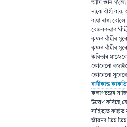
আমি শুনি গ’লোঁ 
নাকে বাঁহী বায়,
ৰাধা ৰাধা বোলে 
বেজবৰুৱাৰ ‘বাঁহ
কৃষ্ণৰ বাঁহীৰ স
কৃষ্ণৰ বাঁহীৰ স
কবিতাৰ মাজেৰে 
কোনেনো বজাইছে 
কোনেনো সুৰেৰে 
বাণীকান্ত কাকতি
কলাপচন্দ্ৰৰ সা
উল্লেখ কৰিছে য
সাহিত্যত কল্পিত
জীৱনৰ ভিন্ন ভিন্