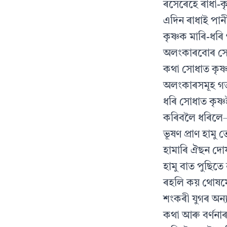
ৰসেৰেহে ৰাধা-কৃ
এদিন ৰাধাই পা
কৃষ্ণক মাৰি-ধৰি
অলংকাৰবোৰ সোল
কথা সোধাত কৃষ
অলংকাৰসমূহ গত
ধৰি সোধাত কৃষ্
কৰিবলৈ ধৰিল
ভূষণ প্ৰাণ হামু
হামাৰি ঐছন দো
হামু বাত পুছিতে 
ৰহলি কয় থোষম
শংকৰী যুগৰ অন্য
কথা আৰু বৰ্ণনা