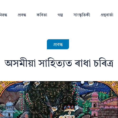
িৱন্ধ
প্ৰবন্ধ
কবিতা
গল্প
সাংস্কৃতিকী
গ্ৰন্থবাৰ্তা
প্ৰবন্ধ
অসমীয়া সাহিত্যত ৰাধা চৰিত্ৰ