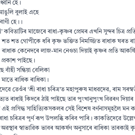
ধ্বনি হে।
 আঙুলি বুলাই এহে
বাণী হে।।
ী’ কবিতাটিৰ মাজেৰে ৰাধা-কৃষ্ণৰ প্ৰেমৰ এখনি সুন্দৰ চিত্ৰ প
ুৰে শত শত গোপীকে ধৰি কৃষ্ণ ভক্তিত নিমজ্জিত ৰাধাক ঘৰত 
ুৰে ৰাধাক কেনেদৰে লাজ-মান নেওচা দিয়াই কৃষ্ণৰ প্ৰতি আকৰ্
প্ৰকাশ পাইছে।
বাঁহী সন্ধিয়া বেলিকা
মাতে ৰাধিক ৰাধিকা।
দেৱে তেওঁৰ ‘শ্ৰী ৰাধা চৰিত্ৰ’ত মহাপুৰুষ মাধৱদেৱ, ৰাম সৰস্
হিত্যত ৰাধাই কিদৰে ঠাই পাইছে তাৰ পুংখানুপুংখ বিৱৰণ দিয়
ে এই প্ৰসিদ্ধ সাহিত্যিকসকলৰ সেই বিশেষ বৰ্ণনাসমূহলৈ মন
 ৰাধা চৰিত্ৰৰ পূৰ্ণ ৰূপ উপলব্ধি কৰিব পাৰি। কাকতিদেৱে উল্
ন অৱস্থাৰ স্বাভাৱিক ভাবৰ আকৰ্ষণ অনুসাৰে ৰাধিকা তাৰকাই কৃষ্ণ