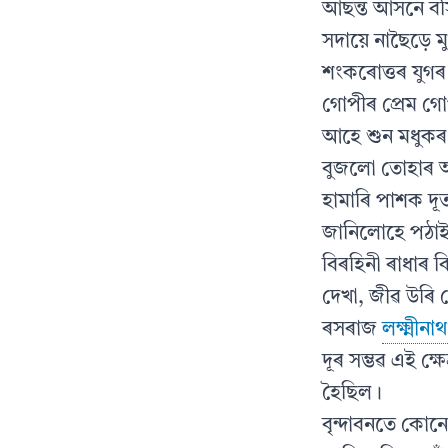
আছন্ত আসনে বসি
সদায়ে নাছৈড়ে মু
শংকৰোত্তৰ যুগৰ শ
গোপীৰ প্ৰেম গ
আহে শুন মধুকৰ
বুজলো তোহাৰ অ
হামাৰি পাশক দ
জানিলোহে পঠাই
বিৰহিনী ৰাধাৰ ব
দেখা, জীৱ উৰি য
ৰসৰাজ
লক্ষ্মীন
দূৰ সম্ভৱ এই ক্ষ
হৈছিল।
বৃন্দাবনতে কোনে