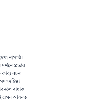
দেখা নাপাওঁ।
 দৰ্শনে প্ৰভাৱ
 কাব্য ৰচনা
 গদগদচিত্তা
ন্দাবনলৈ ৰাধাক
গৰাই এখন আসনত