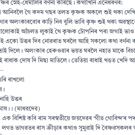
ষ্ণৰ স্নেহ-ধেমালিৰ বৰ্ণনা কৰিছে। কথাখিনি এনেধৰণৰ:
নী আনিবলৈ গৈ কদম গছৰ তলত কৃষ্ণক অকলে শুই থকা দেখি 
 গাৰ অলংকাৰবোৰ কাঢ়ি নিব বুলি ভাবি কৃষ্ণ শুই থকা অৱস্থ
োকাই আঁচলত লুকাই থৈ কৃষ্ণক টোপনিৰ পৰা জগাই ভাও
্ণই একো উত্তৰ দিব নোৱৰাত ঘৰলৈ আহি সকলো কথা বৰ্ণনা
াই দিলে। অলংকাৰ হেৰুওৱাৰ ভয়ত ঘৰলৈ নহাত মাকে বিচাৰ
ণই ৰাধাক দোষ দি মিছা মাতিলে। তেতিয়া ৰাধাই খঙত খেদি আহি
ে—
 তেৰি ৰাখলো
ষ।
নাহি উত্তৰ
োষ।। (মাধৱদেৱ)
 এক বিশিষ্ট কবি ৰাম সৰস্বতীয়ে জয়দেৱৰ ‘গীত গোবিন্দ’ৰ প
ৰ লগত ভাগৱতৰ ৰাস ক্ৰীড়াৰ কথাও সুমুৱাই দি বৈষ্ণৱসকল