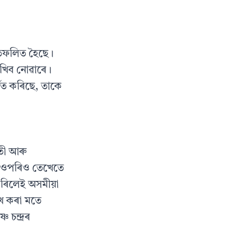
্ৰতিফলিত হৈছে।
ৰাখিব নোৱাৰে।
ষিত কৰিছে, তাকে
বতী আৰু
াৰ ওপৰিও তেখেতে
 কৰিলেই অসমীয়া
লেখ কৰা মতে
 চন্দ্ৰৰ