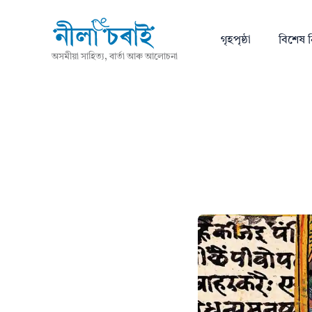
গৃহপৃষ্ঠা
বিশেষ ন
অসমীয়া সাহিত্য, বাৰ্তা আৰু আলোচনা