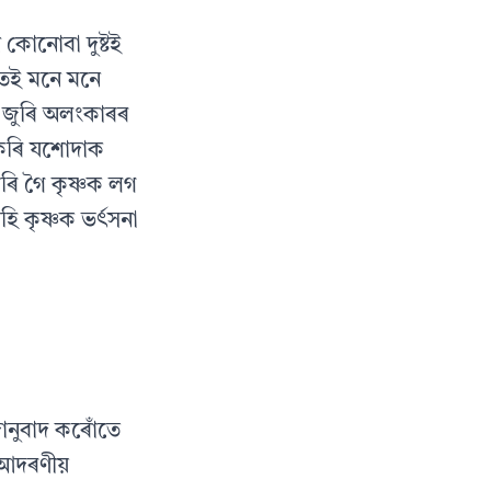
কোনোবা দুষ্টই
াতেই মনে মনে
 জুৰি অলংকাৰৰ
 কৰি যশোদাক
ি গৈ কৃষ্ণক লগ
 কৃষ্ণক ভৰ্ৎসনা
দানুবাদ কৰোঁতে
ৰ আদৰণীয়