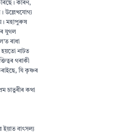
 কৰিছে। কাৰণ,
ে। উল্লেখযোগ্য
য়। মহাপুৰুষ
ণৰ যুগল
ল’ত ৰাধা
ই হয়তো নাটত
তিত্বৰ গৰাকী
াইছে, যি কৃষ্ণৰ
্ৰেম চাতুৰীৰ কথা
ে ইয়াত বাৎসল্য