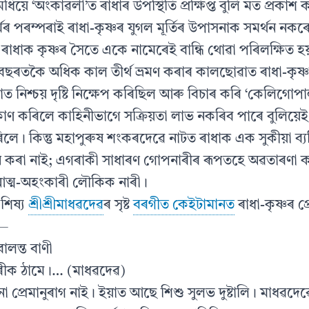
িয়ে ‘অংকাৱলী’ত ৰাধাৰ উপস্থিতি প্ৰক্ষিপ্ত বুলি মত প্ৰকাশ
মৰ পৰম্পৰাই ৰাধা-কৃষ্ণৰ যুগল মূৰ্তিৰ উপাসনাক সমৰ্থন নকৰ
ৰাধাক কৃষ্ণৰ সৈতে একে নামেৰেই বান্ধি থোৱা পৰিলক্ষিত হ
ছৰতকৈ অধিক কাল তীৰ্থ ভ্ৰমণ কৰাৰ কালছোৱাত ৰাধা-কৃষ্
ত নিশ্চয় দৃষ্টি নিক্ষেপ কৰিছিল আৰু বিচাৰ কৰি ‘কেলিগোপা
াণ কৰিলে কাহিনীভাগে সক্ৰিয়তা লাভ নকৰিব পাৰে বুলিয়ে
িলে। কিন্তু মহাপুৰুষ শংকৰদেৱে নাটত ৰাধাক এক সুকীয়া ব্যক্
ন কৰা নাই; এগৰাকী সাধাৰণ গোপনাৰীৰ ৰূপতহে অৱতাৰণা কৰ
আত্ম-অহংকাৰী লৌকিক নাৰী।
 শিষ্য
শ্ৰীশ্ৰীমাধৱদেৱ
ৰ সৃষ্ট
বৰগীত কেইটামানত
ৰাধা-কৃষ্ণৰ প
ে—
োলন্ত বাণী
াৰীক ঠামে।… (মাধৱদেৱ)
 প্ৰেমানুৰাগ নাই। ইয়াত আছে শিশু সুলভ দুষ্টালি। মাধৱদেৱ