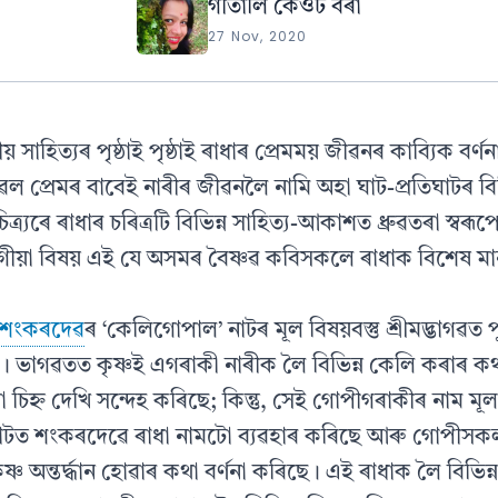
গীতালি কেওট বৰা
27 Nov, 2020
য় সাহিত্যৰ পৃষ্ঠাই পৃষ্ঠাই ৰাধাৰ প্ৰেমময় জীৱনৰ কাব্যিক বৰ্ণন
ল প্ৰেমৰ বাবেই নাৰীৰ জীৱনলৈ নামি অহা ঘাট-প্ৰতিঘাটৰ বিভ
িত্ৰ্যৰে ৰাধাৰ চৰিত্ৰটি বিভিন্ন সাহিত্য-আকাশত ধ্ৰুৱতৰা স্ব
লগীয়া বিষয় এই যে অসমৰ বৈষ্ণৱ কবিসকলে ৰাধাক বিশেষ মান্
্ত শংকৰদেৱ
ৰ ‘কেলিগোপাল’ নাটৰ মূল বিষয়বস্তু শ্ৰীমদ্ভাগৱত 
ে। ভাগৱতত কৃষ্ণই এগৰাকী নাৰীক লৈ বিভিন্ন কেলি কৰাৰ
িহ্ন দেখি সন্দেহ কৰিছে; কিন্তু, সেই গোপীগৰাকীৰ নাম মূল
াটত শংকৰদেৱে ৰাধা নামটো ব্যৱহাৰ কৰিছে আৰু গোপীসক
্ণ অন্তৰ্দ্ধান হোৱাৰ কথা বৰ্ণনা কৰিছে। এই ৰাধাক লৈ বিভিন্ন 