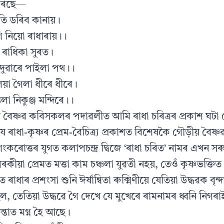
কৰিছে—
আতি ডৰিব কানায়।
ি নিয়ো ৰাধাৰায়।।
 ৰাধিকা সুৰত।
তে দুৱাৰে পাইলা পথ।।
ৈয়া গৈলা ধীৰে ধীৰে।
িলা নিকুঞ্জ মন্দিৰে।।
যে বৈষ্ণৱ কবিসকলৰ পদাৱলীত আমি ৰাধা চৰিত্ৰৰ প্ৰকাশ ঘটা 
 যে ৰাধা-কৃষ্ণৰ প্ৰেম-বৈচিত্ৰ্য প্ৰকাশত বিশেষকৈ গৌড়ীয় বৈষ্ণৱ
শংকৰোত্তৰ যুগত কলাপচন্দ্ৰ দ্বিজে ‘ৰাধা চৰিত’ নামৰ এখন সৰু
ৰকীয়া প্ৰেমত মত্তা কাম চঞ্চলা যুৱতী নহয়, তেওঁ কৃষ্ণভক্তিত
ত ৰাধাৰ প্ৰশংসা শুনি ঈৰ্ষান্বিতা ৰুক্মিণীয়ে যেতিয়া উদ্ধৱক বৃ
ল, তেতিয়া উদ্ধৱে গৈ দেখে যে মুখেৰে ৰামনামৰ ধ্বনি নি
চিন্তাত মগ্ন হৈ আছে।