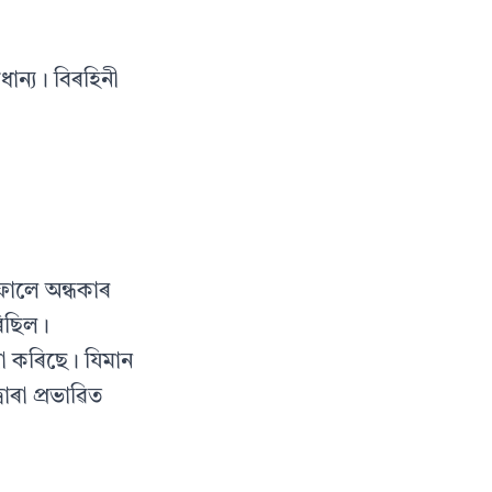
াধান্য। বিৰহিনী
ওফালে অন্ধকাৰ
ৰিছিল।
া কৰিছে। যিমান
বাৰা প্ৰভাৱিত