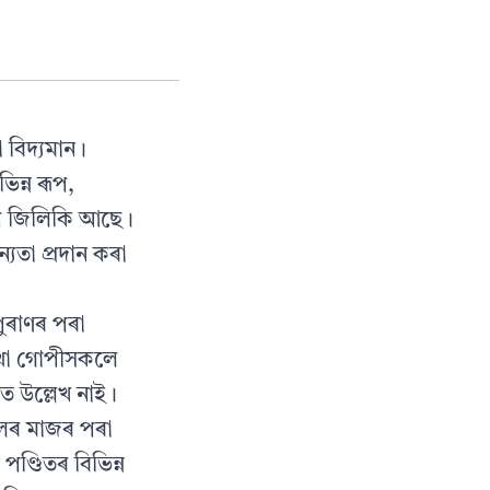
া বিদ্যমান।
িন্ন ৰূপ,
ৰূপে জিলিকি আছে।
যতা প্ৰদান কৰা
পুৰাণৰ পৰা
 কথা গোপীসকলে
ত উল্লেখ নাই।
লৰ মাজৰ পৰা
পণ্ডিতৰ বিভিন্ন