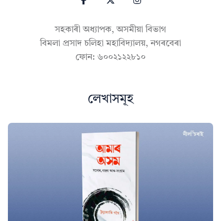
সহকাৰী অধ্যাপক, অসমীয়া বিভাগ
বিমলা প্ৰসাদ চলিহা মহাবিদ্যালয়, নগৰবেৰা
ফোন: ৬০০২১২২৮১০
লেখাসমূহ