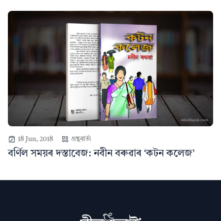
18 Jun, 2018
গ্ৰন্থবাৰ্তা
বৰ্ণিল সময়ৰ দস্তাবেজ: নবীন বৰুৱাৰ ‘কটন কলেজ’