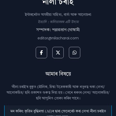
ইণ্টাৰনেটত অসমীয়া সাহিত্য, বাৰ্তা আৰু আলোচনা
ইত্যাদি : কলিয়াবৰৰ এটি উদ্যম
সম্পাদক: পল্লৱপ্ৰাণ গোস্বামী
editor@nilacharai.com
আমাৰ বিষয়ে
‘নীলা চৰাই’ৰ বুকুত মৌলিক, চিন্তা উদ্রেককাৰী আৰু নতুনত্ব থকা লেখা/
আলোকচিত্ৰ/ ছবি প্রকাশত গুৰুত্ব দিয়া হয়। তেনে ধৰণৰ লেখা/ আলোকচিত্ৰ/
ছবি আপুনিও প্রেৰণ কৰিব পাৰে।
মন কৰিব: কৃত্ৰিম বুদ্ধিমত্তা (AI)ৰ দ্বাৰা জেনেৰেট কৰা লেখা নীলা চৰাইত