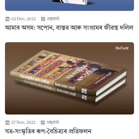
03 Dec, 2022
গ্ৰন্থবাৰ্তা
আমাৰ অসম: সপোন, বাস্তৱ আৰু সংগ্ৰামৰ জীৱন্ত দলিল
27 Nov, 2022
গ্ৰন্থবাৰ্তা
সত্ৰ-সংস্কৃতিৰ ৰূপ-বৈচিত্ৰ্যৰ প্ৰতিফলন