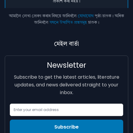
প্ৰকাশ কৰা নহয়।
আমালৈ লেখা প্ৰেৰণ কৰাৰ বিষয়ে জানিবলৈ
যোগাযোগ
পৃষ্ঠা চাওক। অধিক
জানিবলৈ
সঘনে উত্থাপিত প্ৰশ্নসমূহ
চাওক।
মেইল বাৰ্তা
Newsletter
Subscribe to get the latest articles, literature
updates, and news delivered straight to your
inbox.
Email Address
Subscribe