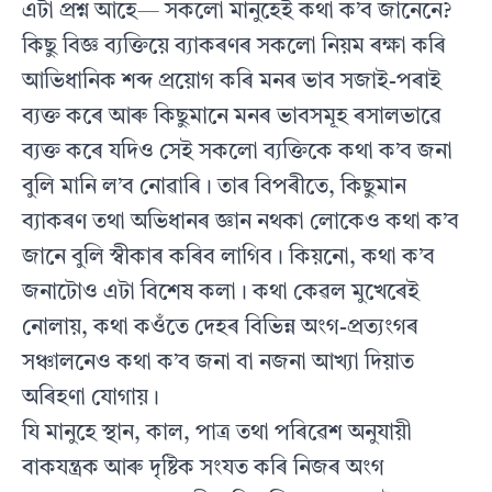
এটা প্ৰশ্ন আহে— সকলো মানুহেই কথা ক’ব জানেনে?
কিছু বিজ্ঞ ব্যক্তিয়ে ব্যাকৰণৰ সকলো নিয়ম ৰক্ষা কৰি
আভিধানিক শব্দ প্ৰয়োগ কৰি মনৰ ভাব সজাই-পৰাই
ব্যক্ত কৰে আৰু কিছুমানে মনৰ ভাবসমূহ ৰসালভাৱে
ব্যক্ত কৰে যদিও সেই সকলো ব্যক্তিকে কথা ক’ব জনা
বুলি মানি ল’ব নোৱাৰি। তাৰ বিপৰীতে, কিছুমান
ব্যাকৰণ তথা অভিধানৰ জ্ঞান নথকা লোকেও কথা ক’ব
জানে বুলি স্বীকাৰ কৰিব লাগিব। কিয়নো, কথা ক’ব
জনাটোও এটা বিশেষ কলা। কথা কেৱল মুখেৰেই
নোলায়, কথা কওঁতে দেহৰ বিভিন্ন অংগ-প্ৰত্যংগৰ
সঞ্চালনেও কথা ক’ব জনা বা নজনা আখ্যা দিয়াত
অৰিহণা যোগায়।
যি মানুহে স্থান, কাল, পাত্ৰ তথা পৰিৱেশ অনুযায়ী
বাকযন্ত্ৰক আৰু দৃষ্টিক সংযত কৰি নিজৰ অংগ