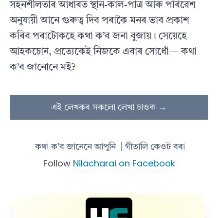
সহনশীলতাৰ আধাৰত স্থান-কাল-পাত্ৰ আৰু পৰিৱেশ
অনুযায়ী আনে গুৰুত্ব দিব পৰাকৈ মনৰ ভাব প্ৰকাশ
কৰিব পৰাটোকহে কথা ক’ব জনা বুজায়। সেয়েহে
আহকচোন, প্ৰত্যেকেই নিজকে এবাৰ সোধোঁ— কথা
ক’ব জানোনে মই?
এই লেখকৰ সকলো লেখা চাওক →
কথা ক’ব জানেনে আপুনি
| গীতালি কেওট বৰা
Follow
Nilacharai on Facebook