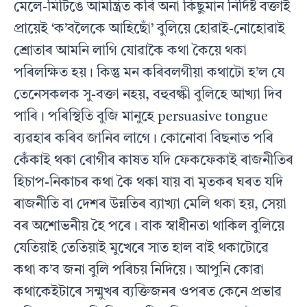
মেলে-মিটিঙে আমন্ত্ৰিত কৰি অনা কিছুমান নিৰ্দিষ্ট বক্তাই
প্ৰায়েই ‘ক’বলৈকে আহিছোঁ’ বুলিয়ে হোৱাই-নোহোৱাই
শ্ৰোতাৰ আমনি লাগি যোৱাকৈ কথা কৈয়ে থকা
পৰিলক্ষিত হয়। কিন্তু মন কৰিবলগীয়া কথাটো হ’ল যে
তেনেসকলক সু-বক্তা নহয়, বহুবল্কী বুলিহে আখ্যা দিব
পাৰি। পৰিস্থিতি বুজি মানুহে persuasive tongue
ব্যৱহাৰ কৰিব জানিব লাগে। কোনোবা বিছনাত পৰি
কেঁকাই থকা ৰোগীৰ কাষত যদি ফেকফেকাই ৰাজনীতিৰ
হিচাপ-নিকাচৰ কথা কৈ থকা যায় বা মৃতকৰ ঘৰত যদি
ৰাজনীতি বা দেশৰ উন্নতিৰ ব্যাখ্যা মেলি থকা হয়, সেয়া
বৰ অশোভনীয় হৈ পৰে। বাক স্বাধীনতা থাকিল বুলিয়ে
যেতিয়াই তেতিয়াই মুখেৰে সাত হাল বাই থকাটোৱে
কথা ক’ব জনা বুলি পৰিচয় নিদিয়ে। আপুনি কোৱা
কথাকেইটাৰে সন্মুখৰ ব্যক্তিজনৰ ওপৰত কেনে প্ৰভাৱ