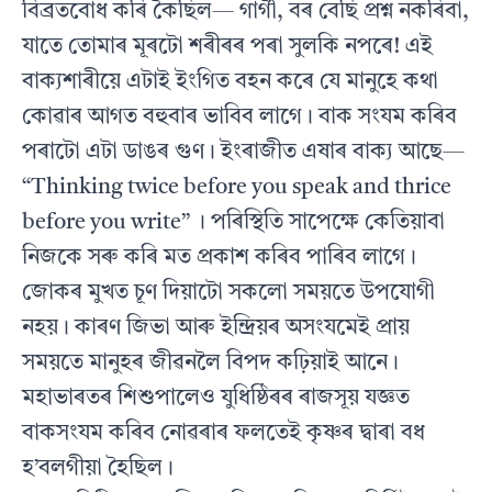
বিব্ৰতবোধ কৰি কৈছিল— গাৰ্গী, বৰ বেছি প্ৰশ্ন নকৰিবা,
যাতে তোমাৰ মূৰটো শৰীৰৰ পৰা সুলকি নপৰে! এই
বাক্যশাৰীয়ে এটাই ইংগিত বহন কৰে যে মানুহে কথা
কোৱাৰ আগত বহুবাৰ ভাবিব লাগে। বাক সংযম কৰিব
পৰাটো এটা ডাঙৰ গুণ। ইংৰাজীত এষাৰ বাক্য আছে—
“Thinking twice before you speak and thrice
before you write” । পৰিস্থিতি সাপেক্ষে কেতিয়াবা
নিজকে সৰু কৰি মত প্ৰকাশ কৰিব পাৰিব লাগে।
জোকৰ মুখত চূণ দিয়াটো সকলো সময়তে উপযোগী
নহয়। কাৰণ জিভা আৰু ইন্দ্ৰিয়ৰ অসংযমেই প্ৰায়
সময়তে মানুহৰ জীৱনলৈ বিপদ কঢ়িয়াই আনে।
মহাভাৰতৰ শিশুপালেও যুধিষ্ঠিৰৰ ৰাজসূয় যজ্ঞত
বাকসংযম কৰিব নোৱৰাৰ ফলতেই কৃষ্ণৰ দ্বাৰা বধ
হ’বলগীয়া হৈছিল।