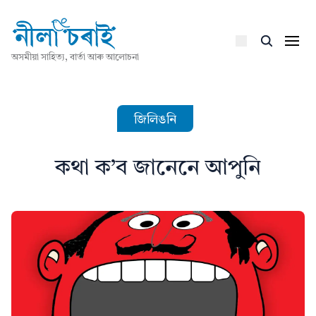
অসমীয়া সাহিত্য, বাৰ্তা আৰু আলোচনা
জিলিঙনি
কথা ক’ব জানেনে আপুনি