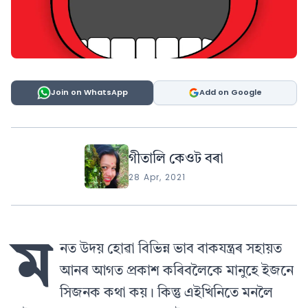
Join on WhatsApp
Add on Google
গীতালি কেওট বৰা
28 Apr, 2021
ম
নত উদয় হোৱা বিভিন্ন ভাব বাকযন্ত্ৰৰ সহায়ত
আনৰ আগত প্ৰকাশ কৰিবলৈকে মানুহে ইজনে
সিজনক কথা কয়। কিন্তু এইখিনিতে মনলৈ