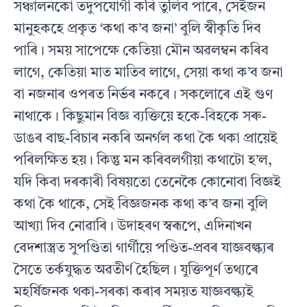
সঞ্চালনকো তদুপযোগী কৰি তুলিব পাৰে, সেইজন
মানুহকহে প্ৰকৃত ‘কথা ক’ব জনা’ বুলি স্বীকৃতি দিব
পাৰি। সময় সাপেক্ষে কেতিয়া মৌন অৱলম্বন কৰিব
লাগে, কেতিয়া মাত মাতিব লাগে, সেয়া কথা ক’ব জনা
বা নজনাৰ ওপৰত নিৰ্ভৰ নকৰে। সকলোৰে এই গুণ
নাথাকে। কিছুমান বিজ্ঞ ব্যক্তিয়ে হকে-বিহকে সৰু-
ডাঙৰ বাছ-বিচাৰ নকৰি অনৰ্গল কথা কৈ থকা প্ৰায়েই
পৰিলক্ষিত হয়। কিন্তু মন কৰিবলগীয়া কথাটো হ’ল,
যদি কিবা দৰকাৰী বিষয়তো তেনেকৈ কোনোবা বিজ্ঞই
কথা কৈ থাকে, সেই বিজ্ঞজনক কথা ক’ব জনা বুলি
আখ্যা দিব নোৱাৰি। উদাহৰণ স্বৰূপে, এদিনাখন
বেদশাস্ত্ৰত সুপণ্ডিতা গাৰ্গীয়ে পণ্ডিত-প্ৰবৰ যাজ্ঞবল্ক্যৰ
সৈতে তৰ্কযুদ্ধত অৱতীৰ্ণ হৈছিল। যুক্তিপূৰ্ণ তথ্যৰে
মহৰ্ষিজনক থকা-সৰকা কৰাৰ সময়ত যাজ্ঞবল্ক্যই