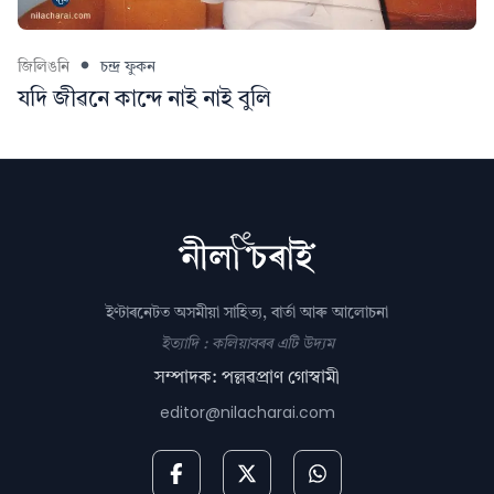
জিলিঙনি
চন্দ্ৰ ফুকন
যদি জীৱনে কান্দে নাই নাই বুলি
ইণ্টাৰনেটত অসমীয়া সাহিত্য, বাৰ্তা আৰু আলোচনা
ইত্যাদি : কলিয়াবৰৰ এটি উদ্যম
সম্পাদক: পল্লৱপ্ৰাণ গোস্বামী
editor@nilacharai.com