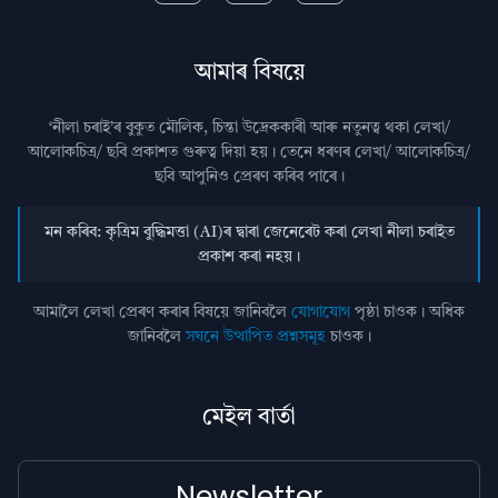
আমাৰ বিষয়ে
‘নীলা চৰাই’ৰ বুকুত মৌলিক, চিন্তা উদ্রেককাৰী আৰু নতুনত্ব থকা লেখা/
আলোকচিত্ৰ/ ছবি প্রকাশত গুৰুত্ব দিয়া হয়। তেনে ধৰণৰ লেখা/ আলোকচিত্ৰ/
ছবি আপুনিও প্রেৰণ কৰিব পাৰে।
মন কৰিব: কৃত্ৰিম বুদ্ধিমত্তা (AI)ৰ দ্বাৰা জেনেৰেট কৰা লেখা নীলা চৰাইত
প্ৰকাশ কৰা নহয়।
আমালৈ লেখা প্ৰেৰণ কৰাৰ বিষয়ে জানিবলৈ
যোগাযোগ
পৃষ্ঠা চাওক। অধিক
জানিবলৈ
সঘনে উত্থাপিত প্ৰশ্নসমূহ
চাওক।
মেইল বাৰ্তা
Newsletter