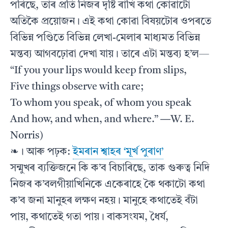
পৰিছে, তাৰ প্ৰতি নিজৰ দৃষ্টি ৰাখি কথা কোৱাটো
অতিকৈ প্ৰয়োজন। এই কথা কোৱা বিষয়টোৰ ওপৰতে
বিভিন্ন পণ্ডিতে বিভিন্ন লেখা-মেলাৰ মাধ্যমত বিভিন্ন
মন্তব্য আগবঢ়োৱা দেখা যায়। তাৰে এটা মন্তব্য হ’ল—
“If you your lips would keep from slips,
Five things observe with care;
To whom you speak, of whom you speak
And how, and when, and where.” ―W. E.
Norris)
❧। আৰু পঢ়ক:
ইমৰান শ্বাহৰ ‘মূৰ্খ পুৰাণ’
সন্মুখৰ ব্যক্তিজনে কি ক’ব বিচাৰিছে, তাক গুৰুত্ব নিদি
নিজৰ ক’বলগীয়াখিনিকে একেৰাহে কৈ থকাটো কথা
ক’ব জনা মানুহৰ লক্ষণ নহয়। মানুহে কথাতেই বঁটা
পায়, কথাতেই গতা পায়। বাকসংযম, ধৈৰ্য,