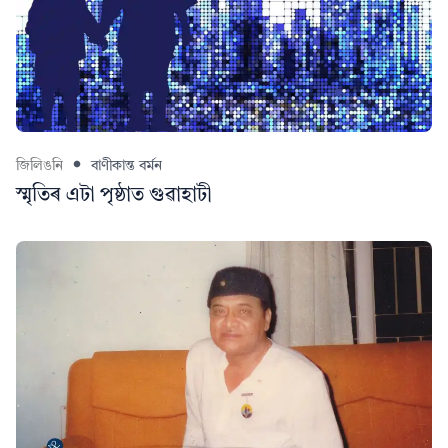
জিলিঙনি
বাণীকান্ত বৰ্মন
স্মৃতিৰ এটা পৃষ্ঠাত গুৱাহাটী