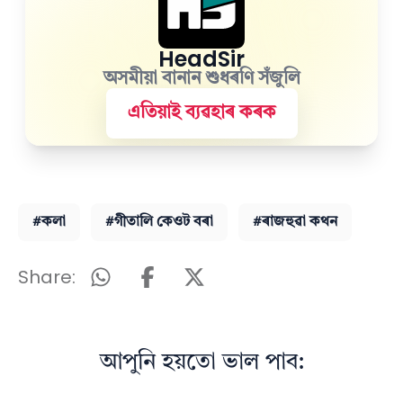
HeadSir
অসমীয়া বানান শুধৰণি সঁজুলি
এতিয়াই ব্যৱহাৰ কৰক
#কলা
#গীতালি কেওট বৰা
#ৰাজহুৱা কথন
Share:
আপুনি হয়তো ভাল পাব: