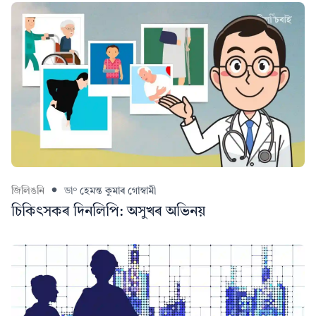
জিলিঙনি
ডা° হেমন্ত কুমাৰ গোস্বামী
চিকিৎসকৰ দিনলিপি: অসুখৰ অভিনয়