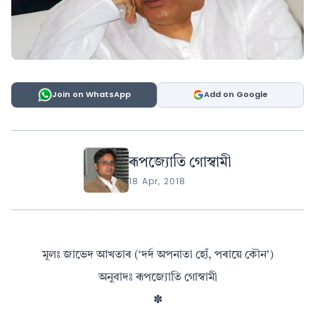
Join on WhatsApp
Add on Google
ৰূপজ্যোতি গোস্বামী
18 Apr, 2018
মূলঃ জাভেদ আখতাৰ (‘দর্দ অপনাতা হ্যেঁ, পৰায়ে কৌন’)
অনুবাদঃ ৰূপজ্যোতি গোস্বামী
✽