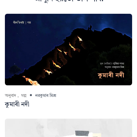
অনুবাদ ,
গল্প
নৱকুমাৰ মিশ্ৰ
কুমাৰী নদী