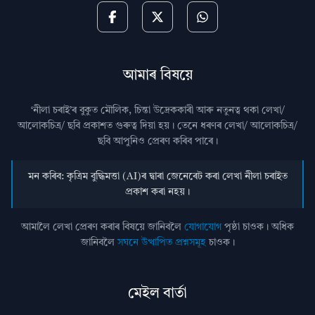
আমাৰ বিষয়ে
‘নীলা চৰাই’ৰ বুকুত মৌলিক, চিন্তা উদ্রেককাৰী আৰু নতুনত্ব থকা লেখা/
আলোকচিত্ৰ/ ছবি প্রকাশত গুৰুত্ব দিয়া হয়। তেনে ধৰণৰ লেখা/ আলোকচিত্ৰ/
ছবি আপুনিও প্রেৰণ কৰিব পাৰে।
মন কৰিব: কৃত্ৰিম বুদ্ধিমত্তা (AI)ৰ দ্বাৰা জেনেৰেট কৰা লেখা নীলা চৰাইত
প্ৰকাশ কৰা নহয়।
আমালৈ লেখা প্ৰেৰণ কৰাৰ বিষয়ে জানিবলৈ
যোগাযোগ
পৃষ্ঠা চাওক। অধিক
জানিবলৈ
সঘনে উত্থাপিত প্ৰশ্নসমূহ
চাওক।
মেইল বাৰ্তা