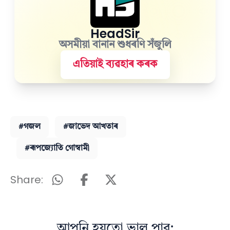
HeadSir
অসমীয়া বানান শুধৰণি সঁজুলি
এতিয়াই ব্যৱহাৰ কৰক
#গজল
#জাভেদ আখতাৰ
#ৰূপজ্যোতি গোস্বামী
Share:
আপুনি হয়তো ভাল পাব: