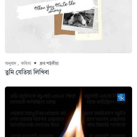
অনুবাদ ,
কবিতা
ধ্ৰুৱ শইকীয়া
তুমি যেতিয়া লিখিবা