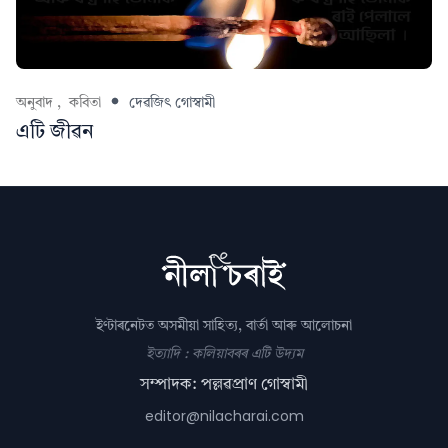
অনুবাদ ,
কবিতা
দেৱজিৎ গোস্বামী
এটি জীৱন
ইণ্টাৰনেটত অসমীয়া সাহিত্য, বাৰ্তা আৰু আলোচনা
ইত্যাদি : কলিয়াবৰৰ এটি উদ্যম
সম্পাদক: পল্লৱপ্ৰাণ গোস্বামী
editor@nilacharai.com