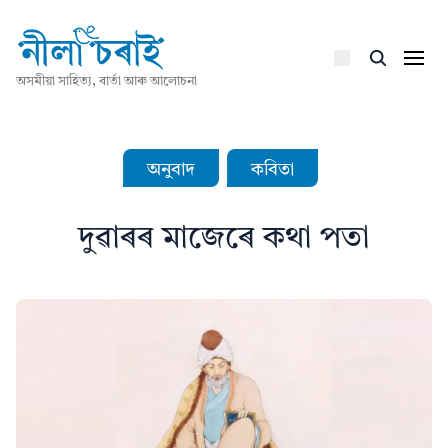
অসমীয়া সাহিত্য, বাৰ্তা আৰু আলোচনা
অনুবাদ
কবিতা
দুৱাৰৰ মাজেৰে কথা পতা