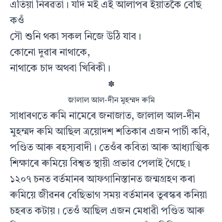
এতিয়া নিৰৱতা। যদি মই এই আলাপৰ ইয়াতকৈ বেছি
কওঁ
সৌ শুনি থকা সকল নিজে উঠি যাব।
কোনো দুৱাৰ নাথাকে,
নাথাকে চাদ অথবা খিৰিকী।
✽
জালাল আল-দীন মুহম্মদ ৰুমি
সাধাৰণতে ৰুমি নামেৰে জনাজাত, জালাল আল-দীন
মুহম্মদ ৰুমি আছিল ত্ৰয়োদশ শতিকাৰ এজন পাৰ্চী কবি,
পণ্ডিত আৰু ৰহস্যবাদী। তেওঁৰ কবিতা আৰু আধ্যাত্মিক
শিক্ষাৰে ৰুমিয়ে বিশ্বত স্থায়ী প্ৰভাৱ পেলাই গৈছে।
১২০৭ চনত বৰ্তমানৰ আফগানিস্তানত জন্মগ্ৰহণ কৰা
ৰুমিয়ে জীৱনৰ বেছিভাগ সময় বৰ্তমানৰ তুৰস্কৰ কনিয়া
চহৰত কটায়। তেওঁ আছিল এজন মেধাৱী পণ্ডিত আৰু