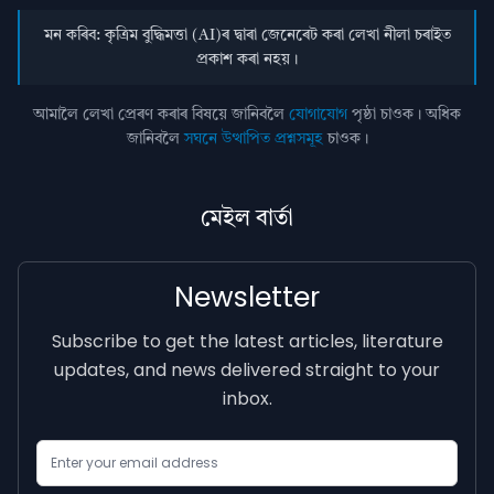
মন কৰিব: কৃত্ৰিম বুদ্ধিমত্তা (AI)ৰ দ্বাৰা জেনেৰেট কৰা লেখা নীলা চৰাইত
প্ৰকাশ কৰা নহয়।
আমালৈ লেখা প্ৰেৰণ কৰাৰ বিষয়ে জানিবলৈ
যোগাযোগ
পৃষ্ঠা চাওক। অধিক
জানিবলৈ
সঘনে উত্থাপিত প্ৰশ্নসমূহ
চাওক।
মেইল বাৰ্তা
Newsletter
Subscribe to get the latest articles, literature
updates, and news delivered straight to your
inbox.
Email Address