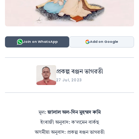
Join on WhatsApp
Add on Google
প্ৰকল্প ৰঞ্জন ভাগৱতী
27 Jul, 2023
মূল:
জালাল অল-দিন মুহম্মদ ৰুমি
ইংৰাজী অনুবাদ: ক’লমেন বাৰ্কছ
অসমীয়া অনুবাদ: প্ৰকল্প ৰঞ্জন ভাগৱতী