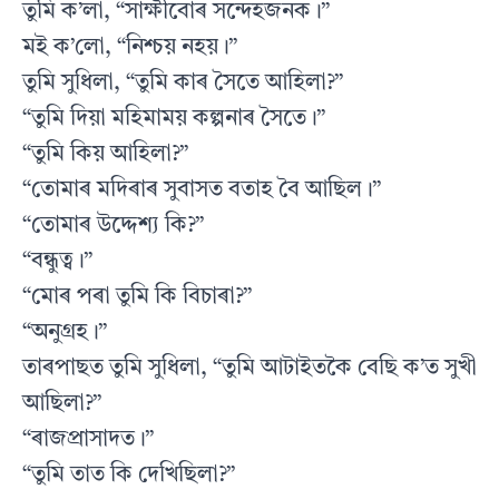
তুমি ক’লা, “সাক্ষীবোৰ সন্দেহজনক।”
মই ক’লো, “নিশ্চয় নহয়।”
তুমি সুধিলা, “তুমি কাৰ সৈতে আহিলা?”
“তুমি দিয়া মহিমাময় কল্পনাৰ সৈতে।”
“তুমি কিয় আহিলা?”
“তোমাৰ মদিৰাৰ সুবাসত বতাহ বৈ আছিল।”
“তোমাৰ উদ্দেশ্য কি?”
“বন্ধুত্ব।”
“মোৰ পৰা তুমি কি বিচাৰা?”
“অনুগ্ৰহ।”
তাৰপাছত তুমি সুধিলা, “তুমি আটাইতকৈ বেছি ক’ত সুখী
আছিলা?”
“ৰাজপ্ৰাসাদত।”
“তুমি তাত কি দেখিছিলা?”