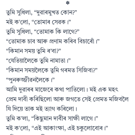
✽
তুমি সুধিলা, “দুৱাৰমুখত কোন?”
মই ক’লো, “তোমাৰ সেৱক।”
তুমি সুধিলা, “তোমাক কি লাগে?”
“তোমাক চাব আৰু প্ৰণাম কৰিব বিচাৰোঁ।”
“কিমান সময় তুমি ৰ’বা?”
“যেতিয়ালৈকে তুমি নামাতা।”
“কিমান সময়লৈকে তুমি গৰমত সিজিবা?”
“পুনৰুজ্জীৱনলৈকে।”
আমি দুৱাৰৰ মাজেৰে কথা পাতিলো। মই এক মহৎ
প্ৰেম দাবী কৰিছিলো আৰু জগতে সেই প্ৰেমত মজিবলৈ
যি দিয়ে তাক মই ত্যাগ কৰিলো।
তুমি ক’লা, “কিছুমান দাবীৰ সাক্ষী লাগে।”
মই ক’লো, “এই আকাংক্ষা, এই চকুলোবোৰ।”