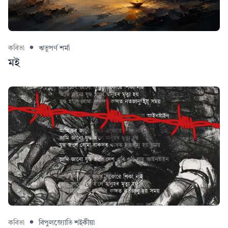
কবিতা
ঋতুপৰ্ণ শৰ্মা
মই
কবিতা
বিপুলজ্যোতি শইকীয়া