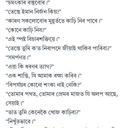
“চমৎকাৰ বস্তুবোৰ।”
“তেন্তে ইমান নিৰ্জন কিয়?”
“কাৰণ সকলোবোৰ মুহূৰ্ততে কাঢ়ি নিব পাৰে।”
“কোনে কাঢ়ি নিব?”
“এই স্পষ্ট বিচাৰশক্তিয়ে।”
“তেন্তে তুমি ক’ত নিৰাপদে জীয়াই থাকিব পাৰিবা?”
“সমৰ্পণত।”
“এয়া কি ধৰণৰ ত্যাগ?”
“এক শান্তি, যি আমাক ৰক্ষা কৰিব।”
“বিপৰ্যয়ৰ কোনো শংকা নাই নেকি?”
“তোমাৰ পথত, তোমাৰ প্ৰেমৰ মাজত যি অলপ আছে,
সেয়াই।”
“তাত তুমি কেনেকৈ খোজ কাঢ়িবা?”
“নিখুঁতভাৱে।”