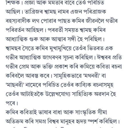
শিক্ষক। প্ৰজ্ঞা আৰু মমতাৰ বাবে তেওঁ পৰিচিত
আছিল। তাব্ৰিজৰ শ্বামছ নামৰ এজন পৰিব্ৰাজক
ৰহস্যবাদীক লগ পোৱাৰ পাছত ৰুমিৰ জীৱনলৈ গভীৰ
পৰিৱৰ্তন আহিছল। পৰৱৰ্তী সময়ত শ্বামছ ৰুমিৰ
আধ্যাত্মিক গুৰু আৰু আত্মাৰ সঙ্গী হৈ পৰিছিল।
শ্বামছৰ সৈতে ৰুমিৰ মুখামুখিয়ে তেওঁৰ ভিতৰত এক
গভীৰ আধ্যাত্মিক জাগৰণৰ সূচনা কৰিছিল। ঈশ্বৰৰ প্ৰতি
গভীৰ প্ৰেম আৰু ভক্তি প্ৰকাশ কৰি ৰুমিয়ে কবিতা ৰচনা
কৰিবলৈ আৰম্ভ কৰে। সামূহিকভাৱে ‘মথনৱী’ বা
‘মাছনৱী’ নামেৰে পৰিচিত তেওঁৰ কাব্যিক ৰচনাসমূহ
তেওঁৰ আটাইতকৈ উল্লেখযোগ্য সাহিত্যিক অৱদান হৈ
পৰে।
ৰুমিৰ কবিতাই ভাষাৰ বাধা আৰু সাংস্কৃতিক সীমা
অতিক্ৰম কৰি সমগ্ৰ বিশ্বৰ মানুহৰ হৃদয় স্পৰ্শ কৰিছিল।