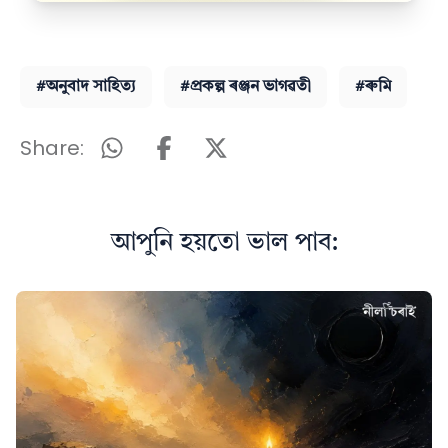
#অনুবাদ সাহিত্য
#প্ৰকল্প ৰঞ্জন ভাগৱতী
#ৰুমি
Share:
আপুনি হয়তো ভাল পাব: