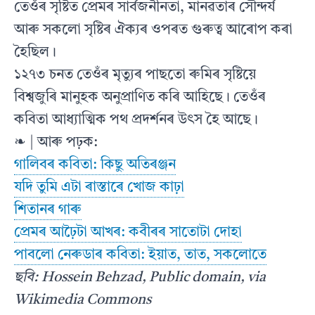
তেওঁৰ সৃষ্টিত প্ৰেমৰ সাৰ্বজনীনতা, মানৱতাৰ সৌন্দৰ্য
আৰু সকলো সৃষ্টিৰ ঐক্যৰ ওপৰত গুৰুত্ব আৰোপ কৰা
হৈছিল।
১২৭৩ চনত তেওঁৰ মৃত্যুৰ পাছতো ৰুমিৰ সৃষ্টিয়ে
বিশ্বজুৰি মানুহক অনুপ্ৰাণিত কৰি আহিছে। তেওঁৰ
কবিতা আধ্যাত্মিক পথ প্ৰদৰ্শনৰ উৎস হৈ আছে।
❧ | আৰু পঢ়ক:
গালিবৰ কবিতা: কিছু অতিৰঞ্জন
যদি তুমি এটা ৰাস্তাৰে খোজ কাঢ়া
শিতানৰ গাৰু
প্ৰেমৰ আঢ়ৈটা আখৰ: কবীৰৰ সাতোটা দোহা
পাবলো নেৰুডাৰ কবিতা: ইয়াত, তাত, সকলোতে
ছবি: Hossein Behzad, Public domain, via
Wikimedia Commons