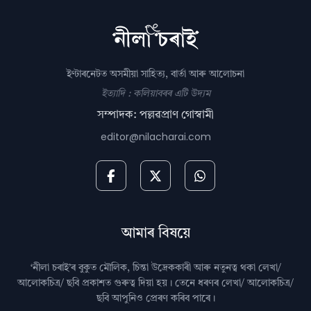
ইণ্টাৰনেটত অসমীয়া সাহিত্য, বাৰ্তা আৰু আলোচনা
ইত্যাদি : কলিয়াবৰৰ এটি উদ্যম
সম্পাদক: পল্লৱপ্ৰাণ গোস্বামী
editor@nilacharai.com
আমাৰ বিষয়ে
‘নীলা চৰাই’ৰ বুকুত মৌলিক, চিন্তা উদ্রেককাৰী আৰু নতুনত্ব থকা লেখা/
আলোকচিত্ৰ/ ছবি প্রকাশত গুৰুত্ব দিয়া হয়। তেনে ধৰণৰ লেখা/ আলোকচিত্ৰ/
ছবি আপুনিও প্রেৰণ কৰিব পাৰে।