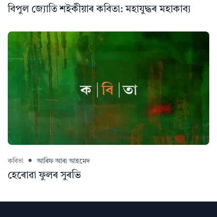
বিপুল জ্যোতি শইকীয়াৰ কবিতা: মহাযুদ্ধৰ মহাকাব্য
কবিতা
আৰিফ আৰা আহমেদ
হেৰোৱা ফুলৰ সুৰভি