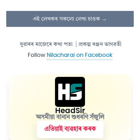
এই লেখকৰ সকলো লেখা চাওক →
দুৱাৰৰ মাজেৰে কথা পতা
| প্ৰকল্প ৰঞ্জন ভাগৱতী
Follow
Nilacharai on Facebook
HeadSir
অসমীয়া বানান শুধৰণি সঁজুলি
এতিয়াই ব্যৱহাৰ কৰক