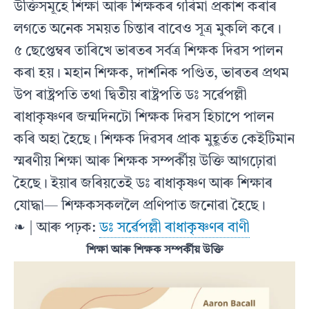
উক্তিসমূহে শিক্ষা আৰু শিক্ষকৰ গৰিমা প্ৰকাশ কৰাৰ
লগতে অনেক সময়ত চিন্তাৰ বাবেও সূত্ৰ মুকলি কৰে।
৫ ছেপ্তেম্বৰ তাৰিখে ভাৰতৰ সৰ্বত্ৰ শিক্ষক দিৱস পালন
কৰা হয়। মহান শিক্ষক, দাৰ্শনিক পণ্ডিত, ভাৰতৰ প্ৰথম
উপ ৰাষ্ট্ৰপতি তথা দ্বিতীয় ৰাষ্ট্ৰপতি ডঃ সৰ্ৱেপল্লী
ৰাধাকৃষ্ণণৰ জন্মদিনটো শিক্ষক দিৱস হিচাপে পালন
কৰি অহা হৈছে। শিক্ষক দিৱসৰ প্ৰাক মুহূৰ্তত কেইটিমান
স্মৰণীয় শিক্ষা আৰু শিক্ষক সম্পৰ্কীয় উক্তি আগঢ়োৱা
হৈছে। ইয়াৰ জৰিয়তেই ডঃ ৰাধাকৃষ্ণণ আৰু শিক্ষাৰ
যোদ্ধা— শিক্ষকসকললৈ প্ৰণিপাত জনোৱা হৈছে।
❧ | আৰু পঢ়ক:
ডঃ সৰ্ৱেপল্লী ৰাধাকৃষ্ণণৰ বাণী
শিক্ষা আৰু শিক্ষক সম্পৰ্কীয় উক্তি