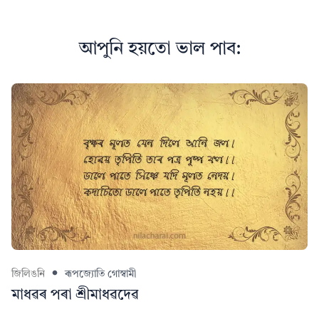
আপুনি হয়তো ভাল পাব:
জিলিঙনি
ৰূপজ্যোতি গোস্বামী
মাধৱৰ পৰা শ্ৰীমাধৱদেৱ