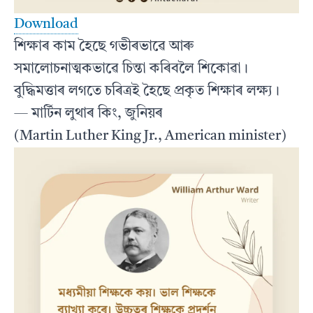
Download
শিক্ষাৰ কাম হৈছে গভীৰভাৱে আৰু
সমালোচনাত্মকভাৱে চিন্তা কৰিবলৈ শিকোৱা।
বুদ্ধিমত্তাৰ লগতে চৰিত্ৰই হৈছে প্ৰকৃত শিক্ষাৰ লক্ষ্য।
— মাৰ্টিন লুথাৰ কিং, জুনিয়ৰ
(Martin Luther King Jr., American minister)