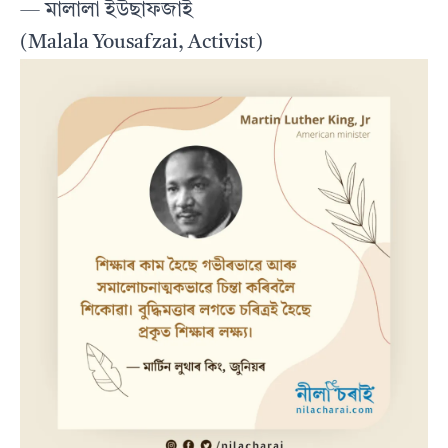
— মালালা ইউছাফজাই
(Malala Yousafzai, Activist)