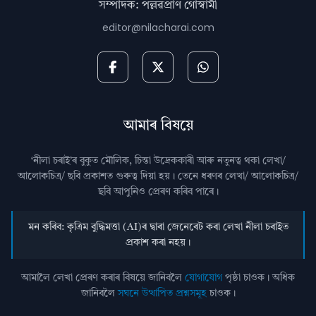
সম্পাদক: পল্লৱপ্ৰাণ গোস্বামী
editor@nilacharai.com
আমাৰ বিষয়ে
‘নীলা চৰাই’ৰ বুকুত মৌলিক, চিন্তা উদ্রেককাৰী আৰু নতুনত্ব থকা লেখা/
আলোকচিত্ৰ/ ছবি প্রকাশত গুৰুত্ব দিয়া হয়। তেনে ধৰণৰ লেখা/ আলোকচিত্ৰ/
ছবি আপুনিও প্রেৰণ কৰিব পাৰে।
মন কৰিব: কৃত্ৰিম বুদ্ধিমত্তা (AI)ৰ দ্বাৰা জেনেৰেট কৰা লেখা নীলা চৰাইত
প্ৰকাশ কৰা নহয়।
আমালৈ লেখা প্ৰেৰণ কৰাৰ বিষয়ে জানিবলৈ
যোগাযোগ
পৃষ্ঠা চাওক। অধিক
জানিবলৈ
সঘনে উত্থাপিত প্ৰশ্নসমূহ
চাওক।