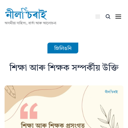
অসমীয়া সাহিত্য, বাৰ্তা আৰু আলোচনা
জিলিঙনি
শিক্ষা আৰু শিক্ষক সম্পৰ্কীয় উক্তি