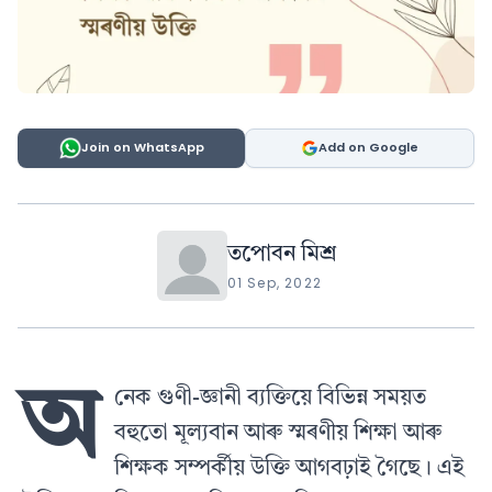
Join on WhatsApp
Add on Google
তপোবন মিশ্ৰ
01 Sep, 2022
অ
নেক গুণী-জ্ঞানী ব্যক্তিয়ে বিভিন্ন সময়ত
বহুতো মূল্যবান আৰু স্মৰণীয় শিক্ষা আৰু
শিক্ষক সম্পৰ্কীয় উক্তি আগবঢ়াই গৈছে। এই