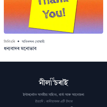
জিলিঙনি
অভিনন্দন গোস্বামী
ধন্যবাদৰ মনোভাব
ইণ্টাৰনেটত অসমীয়া সাহিত্য, বাৰ্তা আৰু আলোচনা
ইত্যাদি : কলিয়াবৰৰ এটি উদ্যম