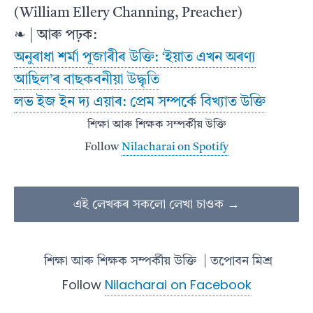
(William Ellery Channing, Preacher)
❧ | আৰু পঢ়ক:
অনুৰাধা শৰ্মা পূজাৰীৰ উক্তি: ‘ইয়াত এখন অৰণ্য
আছিল’ৰ বাছকবনীয়া উদ্ধৃতি
লভ ইজ ইন দ্য এয়াৰ: প্রেম সম্পর্কে বিখ্যাত উক্তি
শিক্ষা আৰু শিক্ষক সম্পৰ্কীয় উক্তি
Follow
Nilacharai on Spotify
এই লেখকৰ সকলো লেখা চাওক →
শিক্ষা আৰু শিক্ষক সম্পৰ্কীয় উক্তি
| তপোবন মিশ্ৰ
Follow
Nilacharai on Facebook