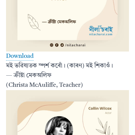
Download
মই ভৱিষ্যতক স্পৰ্শ কৰোঁ। (কাৰণ) মই শিকাওঁ।
— ক্ৰীষ্টা মেকঅলিফ
(Christa McAuliffe, Teacher)