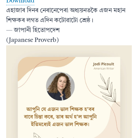
Download
এহাজাৰ দিনৰ নেৰানেপেৰা অধ্যয়নতকৈ এজন মহান
শিক্ষকৰ লগত এদিন কটোৱাটো শ্ৰেষ্ঠ।
— জাপানী হিতোপদেশ
(Japanese Proverb)