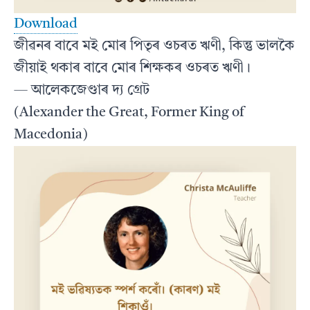
Download
জীৱনৰ বাবে মই মোৰ পিতৃৰ ওচৰত ঋণী, কিন্তু ভালকৈ
জীয়াই থকাৰ বাবে মোৰ শিক্ষকৰ ওচৰত ঋণী।
— আলেকজেণ্ডাৰ দ্য গ্ৰেট
(Alexander the Great, Former King of
Macedonia)