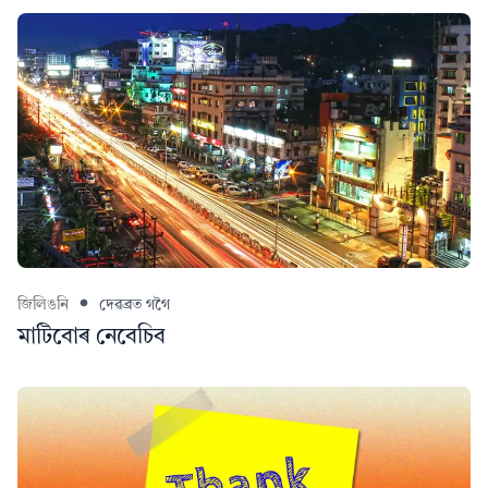
জিলিঙনি
দেৱব্ৰত গগৈ
মাটিবোৰ নেবেচিব