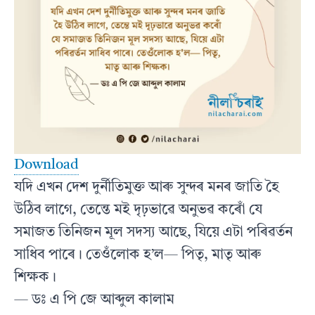
Download
যদি এখন দেশ দুৰ্নীতিমুক্ত আৰু সুন্দৰ মনৰ জাতি হৈ
উঠিব লাগে, তেন্তে মই দৃঢ়ভাৱে অনুভৱ কৰোঁ যে
সমাজত তিনিজন মূল সদস্য আছে, যিয়ে এটা পৰিৱৰ্তন
সাধিব পাৰে। তেওঁলোক হ’ল— পিতৃ, মাতৃ আৰু
শিক্ষক।
— ডঃ এ পি জে আব্দুল কালাম