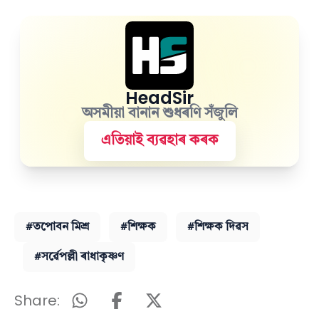
HeadSir
অসমীয়া বানান শুধৰণি সঁজুলি
এতিয়াই ব্যৱহাৰ কৰক
#তপোবন মিশ্ৰ
#শিক্ষক
#শিক্ষক দিৱস
#সৰ্ৱেপল্লী ৰাধাকৃষ্ণণ
Share: