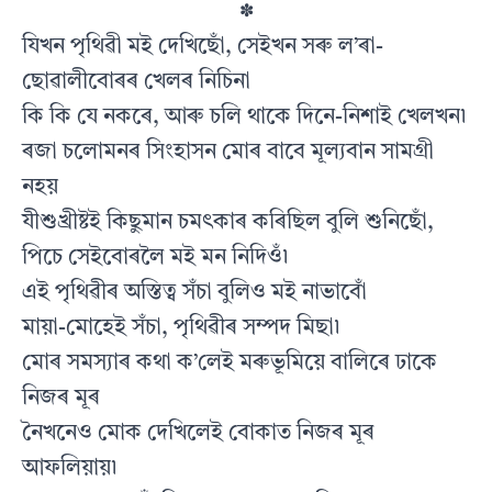
✽
যিখন পৃথিৱী মই দেখিছোঁ, সেইখন সৰু ল’ৰা-
ছোৱালীবোৰৰ খেলৰ নিচিনা
কি কি যে নকৰে, আৰু চলি থাকে দিনে-নিশাই খেলখন৷
ৰজা চলোমনৰ সিংহাসন মোৰ বাবে মূল্যবান সামগ্ৰী
নহয়
যীশুখ্ৰীষ্টই কিছুমান চমৎকাৰ কৰিছিল বুলি শুনিছোঁ,
পিচে সেইবোৰলৈ মই মন নিদিওঁ৷
এই পৃথিৱীৰ অস্তিত্ব সঁচা বুলিও মই নাভাবোঁ
মায়া-মোহেই সঁচা, পৃথিৱীৰ সম্পদ মিছা৷
মোৰ সমস্যাৰ কথা ক’লেই মৰুভূমিয়ে বালিৰে ঢাকে
নিজৰ মূৰ
নৈখনেও মোক দেখিলেই বোকাত নিজৰ মূৰ
আফলিয়ায়৷