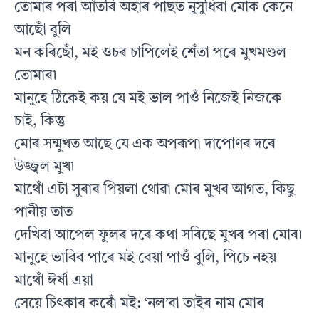
তোমাৰ পৰা আঁতৰি অহাৰ পাছত নুসুধিবা মোক কেনে
আছোঁ বুলি
মন কৰিছোঁ, মই ওচৰ চাপিলেই শেঁতা পৰে মুখমণ্ডল
তোমাৰ৷
মানুহে ঠিকেই কয় যে মই ভাল পাওঁ নিজেই নিজকে
চাই, কিন্তু
মোৰ সন্মুখত আছে যে এক অপৰূপা দাপোণৰ দৰে
উজ্জ্বল মুখ৷
মাথোঁ এটা সুৰাৰ পিয়লা থোৱা মোৰ মুখৰ আগত, কিছু
পানীয় তাত
দেখিবা আপেল ফুলৰ দৰে কথা সৰিছে মুখৰ পৰা মোৰ৷
মানুহে ভাবিব পাৰে মই বেয়া পাওঁ বুলি, পিচে নহয়
মাথোঁ ঈর্ষা এয়া
সেয়ে চিৎকাৰ কৰোঁ মই: ‘নল’বা তাইৰ নাম মোৰ