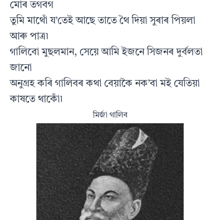
মোৰ তগবগ
তুমি মাথোঁ য’তেই আছে তাতে থৈ দিয়া সুৰাৰ পিয়লা
আৰু পাত্ৰ৷
গালিবো মুছলমান, সেয়ে আমি ইজনে সিজনৰ দুর্বলতা
জানো
অনুগ্ৰহ কৰি গালিবৰ কথা বেয়াকৈ নক’বা মই যেতিয়া
কাষতে থাকোঁ৷
মিৰ্জা গালিব