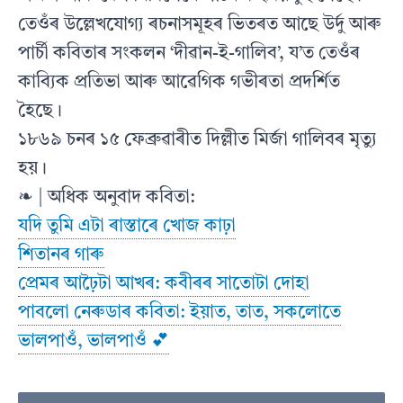
তেওঁৰ উল্লেখযোগ্য ৰচনাসমূহৰ ভিতৰত আছে উৰ্দু আৰু
পাৰ্চী কবিতাৰ সংকলন ‘দীৱান-ই-গালিব’, য’ত তেওঁৰ
কাব্যিক প্ৰতিভা আৰু আৱেগিক গভীৰতা প্ৰদৰ্শিত
হৈছে।
১৮৬৯ চনৰ ১৫ ফেব্ৰুৱাৰীত দিল্লীত মিৰ্জা গালিবৰ মৃত্যু
হয়।
❧ | অধিক অনুবাদ কবিতা:
যদি তুমি এটা ৰাস্তাৰে খোজ কাঢ়া
শিতানৰ গাৰু
প্ৰেমৰ আঢ়ৈটা আখৰ: কবীৰৰ সাতোটা দোহা
পাবলো নেৰুডাৰ কবিতা: ইয়াত, তাত, সকলোতে
ভালপাওঁ, ভালপাওঁ 💕