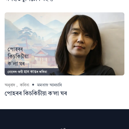
অনুবাদ ,
কবিতা
মমতাজ আনচাৰি
পোহৰৰ কিচকিচীয়া ক’লা ঘৰ