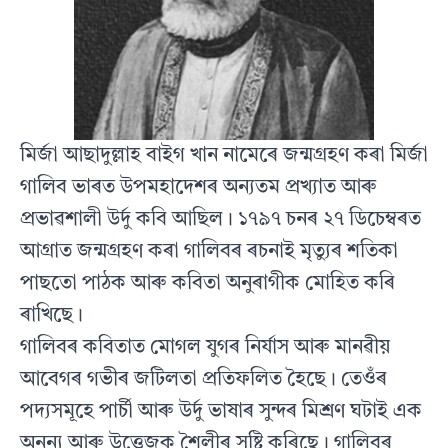
মিৰ্জা আছাদুল্লাহ বাইগ খান নামেৰে জন্মগ্ৰহণ কৰা মিৰ্জা
গালিব ভাৰত উপমহাদেশৰ অন্যতম প্ৰখ্যাত আৰু
প্ৰভাৱশালী উৰ্দু কবি আছিল। ১৭৯৭ চনৰ ২৭ ডিচেম্বৰত
আগ্ৰাত জন্মগ্ৰহণ কৰা গালিবৰ ৰচনাই মৃত্যুৰ শতিকা
পাছতো পাঠক আৰু কবিতা অনুৰাগীক মোহিত কৰি
ৰাখিছে।
গালিবৰ কবিতাত মোগল যুগৰ নিৰ্যাস আৰু মানৱীয়
আবেগৰ গভীৰ জটিলতা প্ৰতিফলিত হৈছে। তেওঁৰ
পদ্যসমূহে পাৰ্চী আৰু উৰ্দু ভাষাৰ সুন্দৰ মিশ্ৰণ ঘটাই এক
অনন্য আৰু উত্তেজক শৈলীৰ সৃষ্টি কৰিছে। গালিবৰ