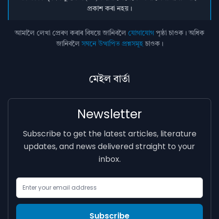
প্ৰকাশ কৰা নহয়।
আমালৈ লেখা প্ৰেৰণ কৰাৰ বিষয়ে জানিবলৈ
যোগাযোগ
পৃষ্ঠা চাওক। অধিক
জানিবলৈ
সঘনে উত্থাপিত প্ৰশ্নসমূহ
চাওক।
মেইল বাৰ্তা
Newsletter
Subscribe to get the latest articles, literature
updates, and news delivered straight to your
inbox.
Email Address
Subscribe