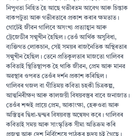
নিপুণতা নিহিত হৈ আছে গভীৰতম আবেগ আৰু চিন্তাক
বাকপটুতা আৰু গভীৰতাৰে প্ৰকাশ কৰাৰ ক্ষমতাত।
গোটেই জীৱন গালিবে অসংখ্য প্ৰত্যাহ্বান আৰু
ট্ৰেজেডীৰ সন্মুখীন হৈছিল। তেওঁ আৰ্থিক অসুবিধা,
ব্যক্তিগত লোকচান, সেই সময়ৰ ৰাজনৈতিক অস্থিৰতাৰ
সন্মুখীন হৈছিল। তেনে প্ৰতিকূলতাৰ মাজতো গালিবৰ
কবিতাই স্থিতিস্থাপক হৈ থাকি জীৱন, প্ৰেম আৰু মানৱ
অৱস্থাৰ ওপৰত তেওঁৰ দৰ্শন প্ৰকাশ কৰিছিল।
গালিবৰ গজল বা গীতিময় কবিতা চহকী চিত্ৰকল্প,
আত্মনিৰীক্ষণ আৰু কালজয়ী বিষয়বস্তুৰ বাবে জনাজাত।
তেওঁৰ শব্দই প্ৰায়ে প্ৰেম, আকাংক্ষা, হেৰুওৱা আৰু
অস্তিত্বৰ দ্বিধা-দ্বন্দ্বৰ বিষয়বস্তু অন্বেষণ কৰে। গালিবৰ
কবিতাই সময় আৰু সাংস্কৃতিক সীমা অতিক্ৰম কৰি
প্ৰজন্ম আৰু দেশ নিৰ্বিশেষে পাঠকৰ হৃদয় চুই গৈছে।