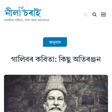
অসমীয়া সাহিত্য, বাৰ্তা আৰু আলোচনা
অনুবাদ
গালিবৰ কবিতা: কিছু অতিৰঞ্জন