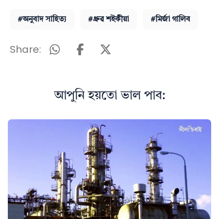
#অনুবাদ সাহিত্য
#ধ্ৰুৱ শইকীয়া
#মিৰ্জা গালিব
Share:
আপুনি হয়তো ভাল পাব: