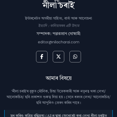
ইণ্টাৰনেটত অসমীয়া সাহিত্য, বাৰ্তা আৰু আলোচনা
ইত্যাদি : কলিয়াবৰৰ এটি উদ্যম
সম্পাদক: পল্লৱপ্ৰাণ গোস্বামী
editor@nilacharai.com
আমাৰ বিষয়ে
‘নীলা চৰাই’ৰ বুকুত মৌলিক, চিন্তা উদ্রেককাৰী আৰু নতুনত্ব থকা লেখা/
আলোকচিত্ৰ/ ছবি প্রকাশত গুৰুত্ব দিয়া হয়। তেনে ধৰণৰ লেখা/ আলোকচিত্ৰ/
ছবি আপুনিও প্রেৰণ কৰিব পাৰে।
মন কৰিব: কৃত্ৰিম বুদ্ধিমত্তা (AI)ৰ দ্বাৰা জেনেৰেট কৰা লেখা নীলা চৰাইত