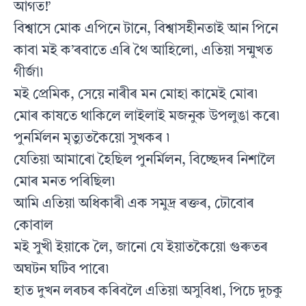
আগত!’
বিশ্বাসে মোক এপিনে টানে, বিশ্বাসহীনতাই আন পিনে
কাবা মই ক’ৰবাতে এৰি থৈ আহিলো, এতিয়া সন্মুখত
গীর্জা৷
মই প্ৰেমিক, সেয়ে নাৰীৰ মন মোহা কামেই মোৰ৷
মোৰ কাষতে থাকিলে লাইলাই মজনুক উপলুঙা কৰে৷
পুনর্মিলন মৃত্যুতকৈয়ো সুখকৰ ৷
যেতিয়া আমাৰো হৈছিল পুনর্মিলন, বিচ্ছেদৰ নিশালৈ
মোৰ মনত পৰিছিল৷
আমি এতিয়া অধিকাৰী এক সমুদ্ৰ ৰক্তৰ, ঢৌবোৰ
কোবাল
মই সুখী ইয়াকে লৈ, জানো যে ইয়াতকৈয়ো গুৰুতৰ
অঘটন ঘটিব পাৰে৷
হাত দুখন লৰচৰ কৰিবলৈ এতিয়া অসুবিধা, পিচে দুচকু