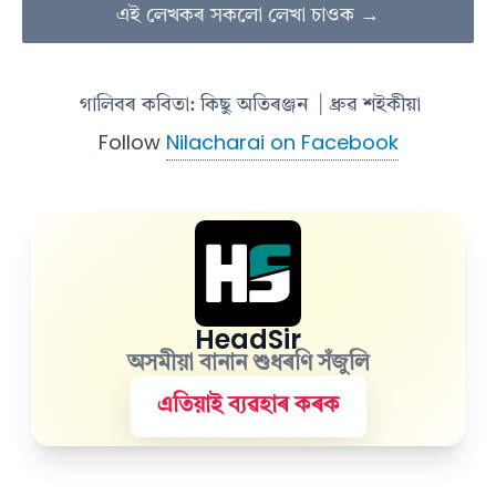
এই লেখকৰ সকলো লেখা চাওক →
গালিবৰ কবিতা: কিছু অতিৰঞ্জন
| ধ্ৰুৱ শইকীয়া
Follow
Nilacharai on Facebook
HeadSir
অসমীয়া বানান শুধৰণি সঁজুলি
এতিয়াই ব্যৱহাৰ কৰক