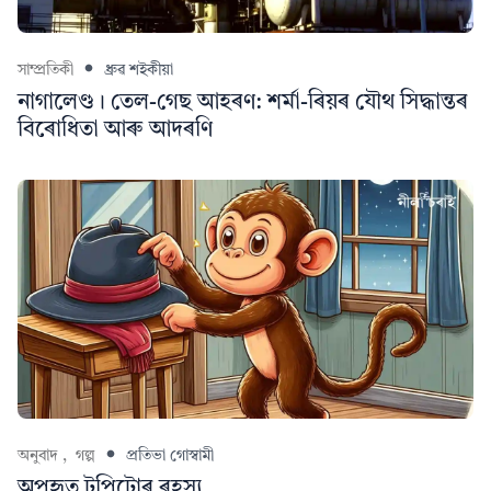
সাম্প্ৰতিকী
ধ্ৰুৱ শইকীয়া
নাগালেণ্ড। তেল-গেছ আহৰণ: শর্মা-ৰিয়ৰ যৌথ সিদ্ধান্তৰ
বিৰোধিতা আৰু আদৰণি
অনুবাদ ,
গল্প
প্ৰতিভা গোস্বামী
অপহৃত টুপিটোৰ ৰহস্য