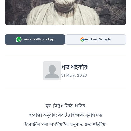
Join on WhatsApp
Add on Google
ধ্ৰুৱ শইকীয়া
31 May, 2023
মূল (উৰ্দু): মিৰ্জা গালিব
ইংৰাজী অনুবাদ: ৰবার্ট ব্লাই আৰু সুনীল দত্ত
ইংৰাজীৰ পৰা অসমীয়ালৈ অনুবাদ: ধ্ৰুৱ শইকীয়া