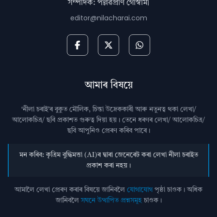
সম্পাদক: পল্লৱপ্ৰাণ গোস্বামী
editor@nilacharai.com
আমাৰ বিষয়ে
‘নীলা চৰাই’ৰ বুকুত মৌলিক, চিন্তা উদ্রেককাৰী আৰু নতুনত্ব থকা লেখা/
আলোকচিত্ৰ/ ছবি প্রকাশত গুৰুত্ব দিয়া হয়। তেনে ধৰণৰ লেখা/ আলোকচিত্ৰ/
ছবি আপুনিও প্রেৰণ কৰিব পাৰে।
মন কৰিব: কৃত্ৰিম বুদ্ধিমত্তা (AI)ৰ দ্বাৰা জেনেৰেট কৰা লেখা নীলা চৰাইত
প্ৰকাশ কৰা নহয়।
আমালৈ লেখা প্ৰেৰণ কৰাৰ বিষয়ে জানিবলৈ
যোগাযোগ
পৃষ্ঠা চাওক। অধিক
জানিবলৈ
সঘনে উত্থাপিত প্ৰশ্নসমূহ
চাওক।