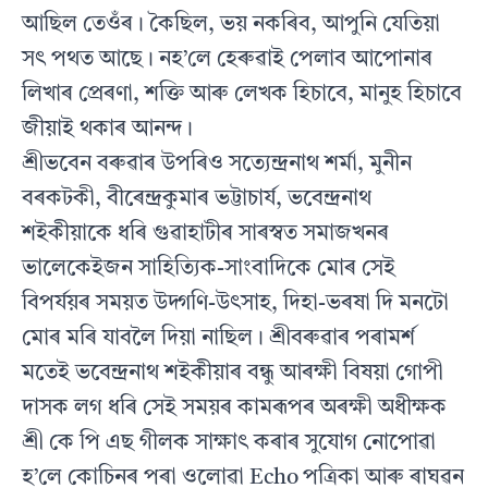
আছিল তেওঁৰ। কৈছিল, ভয় নকৰিব, আপুনি যেতিয়া
সৎ পথত আছে। নহ’লে হেৰুৱাই পেলাব আপোনাৰ
লিখাৰ প্ৰেৰণা, শক্তি আৰু লেখক হিচাবে, মানুহ হিচাবে
জীয়াই থকাৰ আনন্দ।
শ্ৰীভবেন বৰুৱাৰ উপৰিও সত্যেন্দ্ৰনাথ শৰ্মা, মুনীন
বৰকটকী, বীৰেন্দ্ৰকুমাৰ ভট্টাচাৰ্য, ভবেন্দ্ৰনাথ
শইকীয়াকে ধৰি গুৱাহাটীৰ সাৰস্বত সমাজখনৰ
ভালেকেইজন সাহিত্যিক-সাংবাদিকে মোৰ সেই
বিপৰ্যয়ৰ সময়ত উদ্গণি-উৎসাহ, দিহা-ভৰষা দি মনটো
মোৰ মৰি যাবলৈ দিয়া নাছিল। শ্ৰীবৰুৱাৰ পৰামৰ্শ
মতেই ভবেন্দ্ৰনাথ শইকীয়াৰ বন্ধু আৰক্ষী বিষয়া গোপী
দাসক লগ ধৰি সেই সময়ৰ কামৰূপৰ অৰক্ষী অধীক্ষক
শ্ৰী কে পি এছ গীলক সাক্ষাৎ কৰাৰ সুযোগ নোপোৱা
হ’লে কোচিনৰ পৰা ওলোৱা Echo পত্ৰিকা আৰু ৰাঘৱন