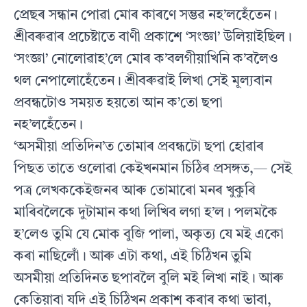
প্ৰেছৰ সন্ধান পোৱা মোৰ কাৰণে সম্ভৱ নহ’লহেঁতেন।
শ্ৰীবৰুৱাৰ প্ৰচেষ্টাতে বাণী প্ৰকাশে ‘সংজ্ঞা’ উলিয়াইছিল।
‘সংজ্ঞা’ নোলোৱাহ’লে মোৰ ক’বলগীয়াখিনি ক’বলৈও
থল নেপালোহেঁতেন। শ্ৰীবৰুৱাই লিখা সেই মূল্যবান
প্ৰবন্ধটোও সময়ত হয়তো আন ক’তো ছপা
নহ’লহেঁতেন।
‘অসমীয়া প্ৰতিদিন’ত তোমাৰ প্ৰবন্ধটো ছপা হোৱাৰ
পিছত তাতে ওলোৱা কেইখনমান চিঠিৰ প্ৰসঙ্গত,— সেই
পত্ৰ লেখককেইজনৰ আৰু তোমাৰো মনৰ খুকুৰি
মাৰিবলৈকে দুটামান কথা লিখিব লগা হ’ল। পলমকৈ
হ’লেও তুমি যে মোক বুজি পালা, অকৃত্য যে মই একো
কৰা নাছিলোঁ। আৰু এটা কথা, এই চিঠিখন তুমি
অসমীয়া প্ৰতিদিনত ছপাবলৈ বুলি মই লিখা নাই। আৰু
কেতিয়াবা যদি এই চিঠিখন প্ৰকাশ কৰাৰ কথা ভাবা,