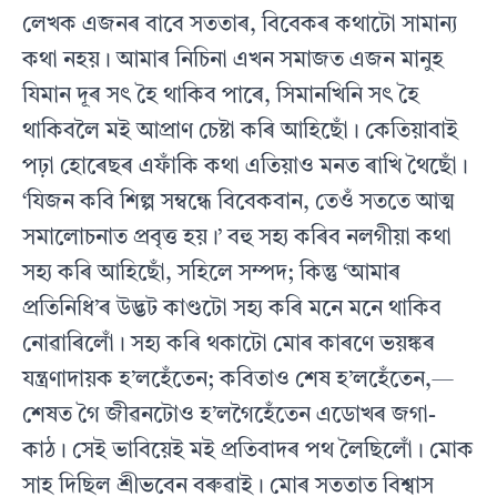
লেখক এজনৰ বাবে সততাৰ, বিবেকৰ কথাটো সামান্য
কথা নহয়। আমাৰ নিচিনা এখন সমাজত এজন মানুহ
যিমান দূৰ সৎ হৈ থাকিব পাৰে, সিমানখিনি সৎ হৈ
থাকিবলৈ মই আপ্ৰাণ চেষ্টা কৰি আহিছোঁ। কেতিয়াবাই
পঢ়া হোৰেছৰ এফাঁকি কথা এতিয়াও মনত ৰাখি থৈছোঁ।
‘যিজন কবি শিল্প সম্বন্ধে বিবেকবান, তেওঁ সততে আত্ম
সমালোচনাত প্ৰবৃত্ত হয়।’ বহু সহ্য কৰিব নলগীয়া কথা
সহ্য কৰি আহিছোঁ, সহিলে সম্পদ; কিন্তু ‘আমাৰ
প্ৰতিনিধি’ৰ উদ্ভট কাণ্ডটো সহ্য কৰি মনে মনে থাকিব
নোৱাৰিলোঁ। সহ্য কৰি থকাটো মোৰ কাৰণে ভয়ঙ্কৰ
যন্ত্ৰণাদায়ক হ’লহেঁতেন; কবিতাও শেষ হ’লহেঁতেন,—
শেষত গৈ জীৱনটোও হ’লগৈহেঁতেন এডোখৰ জগা-
কাঠ। সেই ভাবিয়েই মই প্ৰতিবাদৰ পথ লৈছিলোঁ। মোক
সাহ দিছিল শ্ৰীভবেন বৰুৱাই। মোৰ সততাত বিশ্বাস