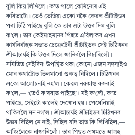
বুলি কিয় লিখিলে। ক’ত পালে কেমিনোৰ এই
কবিতাটো। তেওঁ তেতিয়া একো নকৈ কেৱল শ্ৰীটাইডৰ
পৰা চিঠি পাইছে বুলি কৈ তাৰ এটা উত্তৰ দিম বুলি
ক’লে। তাৰ কেইমাহমানৰ পিছত এবিলাকৰ এখন
কাৰ্যনিৰ্বাহক সভাত চেক্ৰেটেৰী শ্ৰীটাইডক সেই চিঠিখনৰ
শ্ৰীআচাৰ্যই কি উত্তৰ দিলে জানিবলৈ বিচাৰিলোঁ।
সমিতিত সেইদিনা উপস্থিত থকা কোনো এজন সদস্যইও
মোৰ কথাটোত তিলমানো গুৰুত্ব নিদিলে। চিঠিখনৰ
একো আলোচনাই নহ’ল। কেৱল নৱকান্ত বৰুৱাই
ক’লে,— ‘তেওঁ ক’ৰবাত পাইছে’। মই ক’লোঁ, ক’ত
পাইছে, সেইটো ক’লেই দেখোন হয়। পেঘেনিয়াই
থাকিবলৈ মন নগ’ল। শ্ৰীআচাৰ্যই শ্ৰীটাইডৰ চিঠিখনৰ
উত্তৰ দিছিল নে নাই, দিছিল যদি তাত কি লিখিছিল,—
আজিলৈকে নাজানিলোঁ। তাৰ পিছত প্ৰথমতে আগ্ৰহ