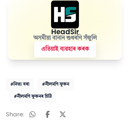
HeadSir
অসমীয়া বানান শুধৰণি সঁজুলি
এতিয়াই ব্যৱহাৰ কৰক
#নিত্য বৰা
#নীলমণি ফুকন
#নীলমণি ফুকনৰ চিঠি
Share: