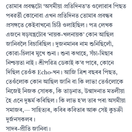
তোমাৰ প্ৰবন্ধটো ‘অসমীয়া প্ৰতিদিনত’ত ওলোৱাৰ পিছত
পৰৱৰ্তী কোনোবা এখন প্ৰতিদিনত তোমাৰ প্ৰবন্ধৰ
প্ৰসঙ্গতে কেইবাখনো চিঠি ওলাইছিল। পত্ৰ লেখক
এজনে ষড়যন্ত্ৰটোৰ ‘নায়ক-খলনায়ক’ কোন আছিল
জানিবলৈ বিচাৰিছিল। দুজনমানৰ নাম শুনিছিলোঁ,
কোৱা-চিলাৰ মুখে শুনা। শুনা কথাহে, সঁচা-মিছাৰ
নিশ্চয়তা নাই। শ্ৰীপৱিত্ৰ ডেকাই ক’ব পাৰে, কোনে
দিছিল তেওঁক Echo-খন। আজি ত্ৰিশ বছৰৰ পিছত,
তেওঁলোক কোন আছিল জানি বা কি লাভ! তেওঁলোকে
নিজেই নিজক সোধক, কি তাড়নাত, উন্মাদনাত মতলীয়া
হৈ এনে দুষ্কৰ্ম কৰিছিল। কি লাভ হ’ল তাৰ পৰা অসমীয়া
সমাজৰ,— সাহিত্যৰ, কবিৰ কবিতাৰ আৰু সেই কুচক্ৰী
দুৰ্জনসকলৰ।
সাদৰ-প্ৰীতি জানিবা।