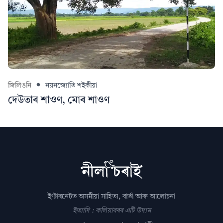
জিলিঙনি
নয়নজ্যোতি শইকীয়া
দেউতাৰ শাওণ, মোৰ শাওণ
ইণ্টাৰনেটত অসমীয়া সাহিত্য, বাৰ্তা আৰু আলোচনা
ইত্যাদি : কলিয়াবৰৰ এটি উদ্যম