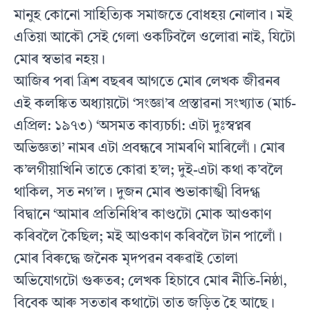
মানুহ কোনো সাহিত্যিক সমাজতে বোধহয় নোলাব। মই
এতিয়া আকৌ সেই গেলা ওকটিবলৈ ওলোৱা নাই, যিটো
মোৰ স্বভাৱ নহয়।
আজিৰ পৰা ত্ৰিশ বছৰৰ আগতে মোৰ লেখক জীৱনৰ
এই কলঙ্কিত অধ্যায়টো ‘সংজ্ঞা’ৰ প্ৰস্তাৱনা সংখ্যাত (মাৰ্চ-
এপ্ৰিল: ১৯৭৩) ‘অসমত কাব্যচর্চা: এটা দুঃস্বপ্নৰ
অভিজ্ঞতা’ নামৰ এটা প্ৰবন্ধৰে সামৰণি মাৰিলোঁ। মোৰ
ক’লগীয়াখিনি তাতে কোৱা হ’ল; দুই-এটা কথা ক’বলৈ
থাকিল, সত নগ’ল। দুজন মোৰ শুভাকাঙ্খী বিদগ্ধ
বিদ্বানে ‘আমাৰ প্ৰতিনিধি’ৰ কাণ্ডটো মোক আওকাণ
কৰিবলৈ কৈছিল; মই আওকাণ কৰিবলৈ টান পালোঁ।
মোৰ বিৰুদ্ধে জনৈক মৃদপৱন বৰুৱাই তোলা
অভিযোগটো গুৰুতৰ; লেখক হিচাবে মোৰ নীতি-নিষ্ঠা,
বিবেক আৰু সততাৰ কথাটো তাত জড়িত হৈ আছে।