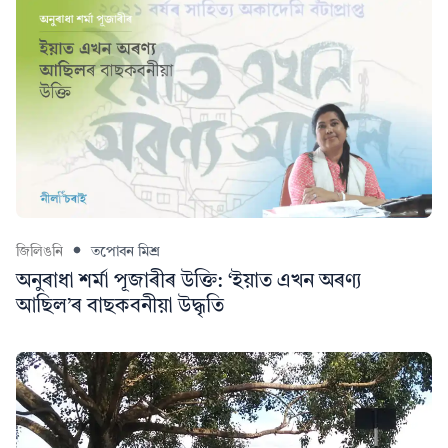
জিলিঙনি
তপোবন মিশ্ৰ
অনুৰাধা শৰ্মা পূজাৰীৰ উক্তি: ‘ইয়াত এখন অৰণ্য
আছিল’ৰ বাছকবনীয়া উদ্ধৃতি