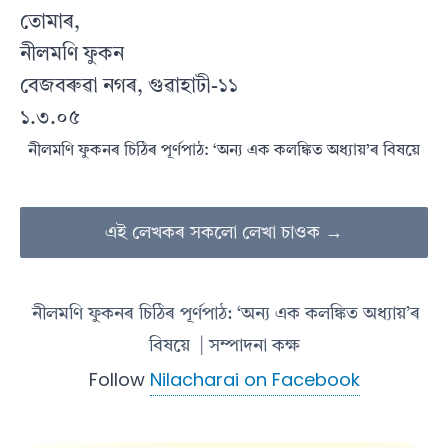
তোমাৰ,
নীলমণি ফুকন
বেজবৰুৱা নগৰ, গুৱাহাটী-১১
১.৩.০৫
নীলমণি ফুকনৰ চিঠিৰ পূৰ্ণপাঠ: ‘অন্য এক কলঙ্কিত অধ্যায়’ৰ বিষয়ে
এই লেখকৰ সকলো লেখা চাওক →
নীলমণি ফুকনৰ চিঠিৰ পূৰ্ণপাঠ: ‘অন্য এক কলঙ্কিত অধ্যায়’ৰ
বিষয়ে
| সম্পাদনা কক্ষ
Follow
Nilacharai on Facebook