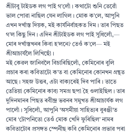
শ্ৰীটাবু টাইডক লগ পাই গ’লোঁ। কথাটো শুনি তেৱোঁ
ভাল পোৱা নাছিল যেন লাগিল। মোক ক’লে, আপুনি
এখন দৰ্খাস্ত দিয়ক, মই কাৰ্যনিৰ্বাহকত দিম। তাৰ পিছত
গ’ল কিছু দিন। এদিন শ্ৰীটাইডক লগ পাই সুধিলোঁ,—
মোৰ দৰ্খাস্তখনৰ কিবা হ’লনে? তেওঁ ক’লে— মই
শ্ৰীআচাৰ্যলৈ লিখিছোঁ।
মই কেৱল জানিবলৈ বিচাৰিছিলোঁ, কেমিনোৰ বুলি
প্ৰচাৰ কৰা কবিতাটো ক’ত বা কেমিনোৰ কোনখন গ্ৰন্থত
আছে। সহজ উত্তৰ, এটা বাক্যৰেই দিব পাৰি। তাতে
তেতিয়া কেমিনোৰ কাব্য সমগ্ৰ ছপা হৈ ওলাইছিল। তাৰ
দুদিনমানৰ পিছত ৰবীন্দ্ৰ ভৱনৰ সমুখত শ্ৰীআচাৰ্যক লগ
পালোঁ। সুধিলোঁ, আপুনি ‘অসমীয়া সাহিত্যৰ বুৰঞ্জী’ত
মোৰ ‘টোপনিতো তেওঁ মোক খেদি ফুৰিছিল’ নামৰ
কবিতাটোৰ প্ৰসঙ্গত স্পেনীছ কবি কেমিনোৰ প্ৰভাৱ পৰা