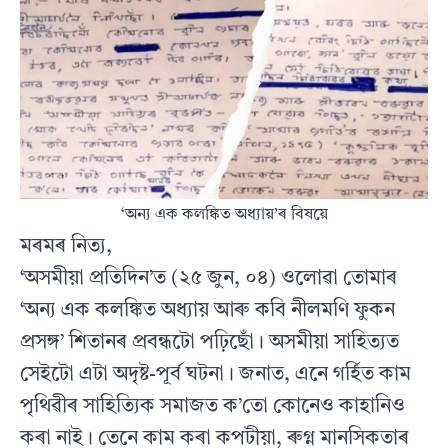
‘অন্য এক কলঙ্কিত অধ্যায়’ৰ বিষয়ে
মৰমৰ নিত্য,
‘অসমীয়া প্ৰতিদিন’ত (২৫ জুন, ০৪) ওলোৱা তোমাৰ
‘অন্য এক কলঙ্কিত অধ্যায় আৰু কবি নীলমণি ফুকন
প্ৰসঙ্গ’ শিতানৰ প্ৰবন্ধটো পঢ়িছোঁ। অসমীয়া সাহিত্যত
সেইটো এটা অদৃষ্ট-পূৰ্ব ঘটনা। জনাত, এনে গৰ্হিত কাম
পৃথিৱীৰ সাহিত্যিক সমাজত ক’তো কোনেও কাহানিও
কৰা নাই। তেনে কাম কৰা কপটীয়া, ৰুগ্ন মানসিকতাৰ