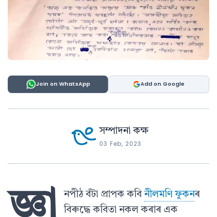
Join on WhatsApp
Add on Google
সম্পাদনা কক্ষ
03 Feb, 2023
জ্ঞা
নপীঠ বঁটা প্ৰাপক কবি
নীলমণি ফুকন
ৰ
বিৰুদ্ধে কবিতা নকল কৰাৰ এক