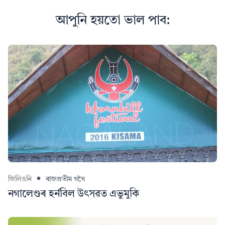
আপুনি হয়তো ভাল পাব:
জিলিঙনি
ৰাজপ্ৰতীম গগৈ
নগালেণ্ডৰ হৰ্নবিল উৎসৱত এভুমুকি