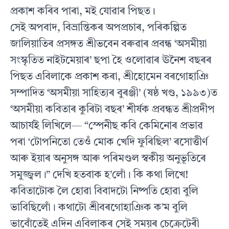
প্ৰকাশ কৰিব পাৰা, মই যোৱাৰ পিছত।
সেই অপবাদ, বিভ্ৰান্তিকৰ অপপ্ৰচাৰ, পৰিকল্পিত
জালিয়াতিৰ প্ৰসঙ্গত শ্ৰীভবেন বৰুৱাৰ প্ৰবন্ধ ‘অসমীয়া
সংস্কৃতিত নাইটমেয়াৰ’ ছপা হৈ ওলোৱাৰ ঊনৈশ বছৰৰ
পিছত এবিলাকে প্ৰকাশ কৰা, শ্ৰীহোমেন বৰগোহাঞি
সম্পাদিত ‘অসমীয়া সাহিত্যৰ বুৰঞ্জী’ (ষষ্ঠ খণ্ড, ১৯৯৩)ত
‘অসমীয়া কবিতাৰ কুৰিটা বছৰ’ শীৰ্ষক প্ৰবন্ধত শ্ৰীপ্ৰদীপ
আচাৰ্যই লিখিলে— “স্পেনীছ কবি কেমিনোৰ প্ৰভাৱ
পৰা ‘টোপনিতো তেওঁ মোক খেদি ফুৰিছিল’ ৰসোত্তীৰ্ণ
আৰু ইয়াৰ অনুসঙ্গ আৰু পৰিমণ্ডল স্বকীয় অনুভূতিৰে
সমুজ্জ্বল।” দেখি হতবাক হ’লোঁ। কি কথা লিখে!
কবিতাটোক লৈ হোৱা বিবাদটো নিষ্পতি হোৱা বুলি
ভাবিছিলোঁ। কথাটো শ্ৰীবৰগোহাঞিক ক’ম বুলি
ভাবোঁতেই এদিন এবিলাকৰ সেই সময়ৰ চেক্ৰেটেৰী