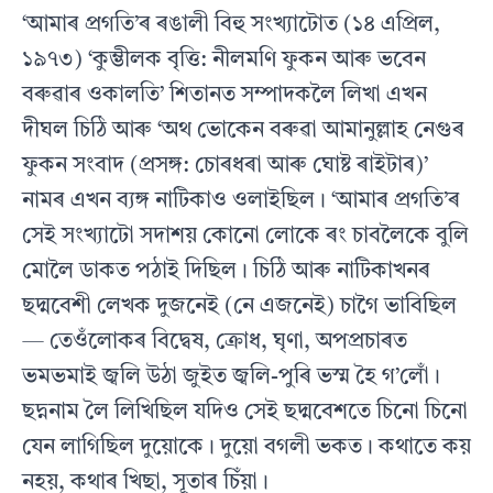
‘আমাৰ প্ৰগতি’ৰ ৰঙালী বিহু সংখ্যাটোত (১৪ এপ্ৰিল,
১৯৭৩) ‘কুম্ভীলক বৃত্তি: নীলমণি ফুকন আৰু ভবেন
বৰুৱাৰ ওকালতি’ শিতানত সম্পাদকলৈ লিখা এখন
দীঘল চিঠি আৰু ‘অথ ভোকেন বৰুৱা আমানুল্লাহ নেগুৰ
ফুকন সংবাদ (প্ৰসঙ্গ: চোৰধৰা আৰু ঘোষ্ট ৰাইটাৰ)’
নামৰ এখন ব্যঙ্গ নাটিকাও ওলাইছিল। ‘আমাৰ প্ৰগতি’ৰ
সেই সংখ্যাটো সদাশয় কোনো লোকে ৰং চাবলৈকে বুলি
মোলৈ ডাকত পঠাই দিছিল। চিঠি আৰু নাটিকাখনৰ
ছদ্মবেশী লেখক দুজনেই (নে এজনেই) চাগৈ ভাবিছিল
— তেওঁলোকৰ বিদ্বেষ, ক্ৰোধ, ঘৃণা, অপপ্ৰচাৰত
ভমভমাই জ্বলি উঠা জুইত জ্বলি-পুৰি ভস্ম হৈ গ’লোঁ।
ছদ্ননাম লৈ লিখিছিল যদিও সেই ছদ্মবেশতে চিনো চিনো
যেন লাগিছিল দুয়োকে। দুয়ো বগলী ভকত। কথাতে কয়
নহয়, কথাৰ খিছা, সূতাৰ চিঁয়া।