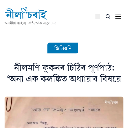
অসমীয়া সাহিত্য, বাৰ্তা আৰু আলোচনা
জিলিঙনি
নীলমণি ফুকনৰ চিঠিৰ পূৰ্ণপাঠ:
‘অন্য এক কলঙ্কিত অধ্যায়’ৰ বিষয়ে