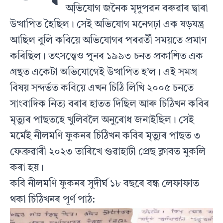
অভি়যোগ জনৈক মৃদুপৱন বৰুৱাৰ দ্বাৰা
উত্থাপিত হৈছিল। সেই অভিযোগ মনেগঢ়া এক ষড়যন্ত্ৰ
আছিল বুলি কবিয়ে অভিযোগৰ পৰৱৰ্তী সময়তে প্ৰমাণ
কৰিছিল। তৎসত্ত্বেও পুনৰ ১৯৯৩ চনত প্ৰকাশিত এক
গ্ৰন্থত একেটা অভিযোগেই উত্থাপিত হ’ল। এই সমগ্ৰ
বিষয় সন্দৰ্ভত কবিয়ে এখন চিঠি লিখি ২০০৫ চনতে
সাংবাদিক নিত্য বৰাৰ হাতত দিছিল আৰু চিঠিখন কবিৰ
মৃত্যুৰ পাছতহে খুলিবলৈ অনুৰোধ জনাইছিল। সেই
মৰ্মেই নীলমণি ফুকনৰ চিঠিখন কবিৰ মৃত্যুৰ পাছত ৩
ফেব্ৰুৱাৰী ২০২৩ তাৰিখে গুৱাহাটী প্ৰেছ ক্লাবত মুকলি
কৰা হয়।
কবি নীলমণি ফুকনৰ সুদীৰ্ঘ ১৮ বছৰে বন্ধ লেফাফাত
থকা চিঠিখনৰ পূৰ্ণ পাঠ: