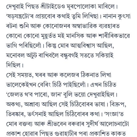
দেখুৱাই পিছত শ্ৰীটাইডেও মূৰপোলোকা মাৰিলে।
‘ষড়যন্ত্ৰটো’ৰ প্ৰায়বোৰ কথাই তুমি লিখিছা। নানান কুৎসা
ৰটনা শুনি আৰু কোনোজনৰ অস্বাভাৱিক ব্যৱহাৰত
কোনো কোনো মুহূৰ্তত মই মানসিক আৰু শাৰীৰিকভাৱে
ভাগি পৰিছিলোঁ। কিন্তু মোৰ আত্মবিশ্বাস আছিল,
মনোবল অটুট ৰাখিবলৈ বন্ধুবৰ্গই সততে সকিয়াই
দিছিল।
সেই সময়ত, ঘৰৰ আৰু কলেজৰ ঠিকনাত লিখা
ভালেকেইখন বেৰিং চিঠি পাইছিলোঁ। এখন চিঠিত
‘জেলত থ’ব পাৰো, জান’ বুলি ভয়ো দেখুৱাইছিল।
অকথ্য, অশ্ৰাব্য আছিল সেই চিঠিবোৰৰ ভাষা। বিদ্ৰুপ,
তিৰষ্কাৰ, ভৰ্ৎসনাই আছিল চিঠিবোৰৰ কথা। ‘সংজ্ঞা’ত
মোৰ বক্তব্য আৰু শ্ৰীভবেন বৰুৱাৰ সুদীৰ্ঘ আলোচনাটো
প্ৰকাশ হোৱাৰ পিছত গুৱাহাটীৰ পৰা প্ৰকাশিত কাকত