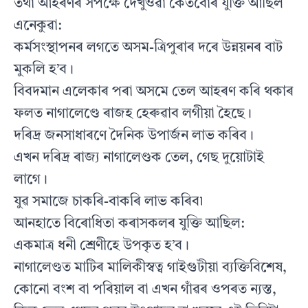
তথা আহৰণৰ সপক্ষে দেখুওৱা কেতবোৰ যুক্তি আছিল
এনেকুৱা:
কর্মসংস্থাপনৰ লগতে অসম-ত্ৰিপুৰাৰ দৰে উন্নয়নৰ বাট
মুকলি হ’ব।
বিবদমান এলেকাৰ পৰা অসমে তেল আহৰণ কৰি থকাৰ
ফলত নাগালেণ্ডে ৰাজহ হেৰুৱাব লগীয়া হৈছে।
দৰিদ্ৰ জনসাধাৰণে দৈনিক উপার্জন লাভ কৰিব।
এখন দৰিদ্ৰ ৰাজ্য নাগালেণ্ডক তেল, গেছ দুয়োটাই
লাগে।
যুৱ সমাজে চাকৰি-বাকৰি লাভ কৰিব৷
আনহাতে বিৰোধিতা কৰাসকলৰ যুক্তি আছিল:
একমাত্ৰ ধনী শ্ৰেণীহে উপকৃত হ’ব।
নাগালেণ্ডত মাটিৰ মালিকীস্বত্ব গাইগুটীয়া ব্যক্তিবিশেষ,
কোনো বংশ বা পৰিয়াল বা এখন গাঁৱৰ ওপৰত ন্যস্ত,