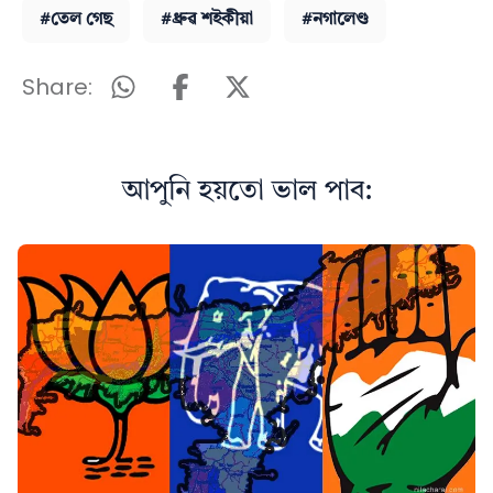
#তেল গেছ
#ধ্ৰুৱ শইকীয়া
#নগালেণ্ড
Share:
আপুনি হয়তো ভাল পাব: