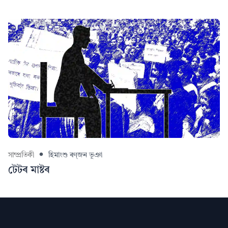
সাম্প্ৰতিকী
হিমাংশু ৰণ্‌জন ভূঞা
টেটৰ মাষ্টৰ