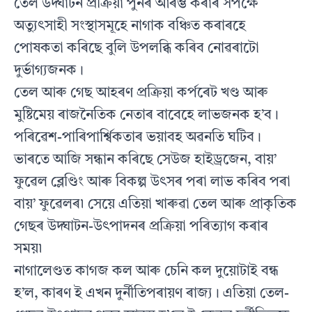
তেল উদ্ঘাটন প্ৰক্ৰিয়া পুনৰ আৰম্ভ কৰাৰ সপক্ষে
অত্যুৎসাহী সংস্থাসমূহে নাগাক বঞ্চিত কৰাৰহে
পোষকতা কৰিছে বুলি উপলব্ধি কৰিব নোৱৰাটো
দুর্ভাগ্যজনক।
তেল আৰু গেছ আহৰণ প্ৰক্ৰিয়া কর্পৰেট খণ্ড আৰু
মুষ্টিমেয় ৰাজনৈতিক নেতাৰ বাবেহে লাভজনক হ’ব।
পৰিৱেশ-পাৰিপার্শ্বিকতাৰ ভয়াবহ অৱনতি ঘটিব।
ভাৰতে আজি সন্ধান কৰিছে সেউজ হাইড্ৰজেন, বায়’
ফুৱেল ব্লেণ্ডিং আৰু বিকল্প উৎসৰ পৰা লাভ কৰিব পৰা
বায়’ ফুৱেলৰ৷ সেয়ে এতিয়া খাৰুৱা তেল আৰু প্ৰাকৃতিক
গেছৰ উদ্ঘাটন-উৎপাদনৰ প্ৰক্ৰিয়া পৰিত্যাগ কৰাৰ
সময়৷
নাগালেণ্ডত কাগজ কল আৰু চেনি কল দুয়োটাই বন্ধ
হ’ল, কাৰণ ই এখন দুর্নীতিপৰায়ণ ৰাজ্য। এতিয়া তেল-