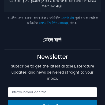
মন কৰিব: কৃত্ৰিম বুদ্ধিমত্তা (AI)ৰ দ্বাৰা জেনেৰেট কৰা লেখা নীলা চৰাইত
প্ৰকাশ কৰা নহয়।
আমালৈ লেখা প্ৰেৰণ কৰাৰ বিষয়ে জানিবলৈ
যোগাযোগ
পৃষ্ঠা চাওক। অধিক
জানিবলৈ
সঘনে উত্থাপিত প্ৰশ্নসমূহ
চাওক।
মেইল বাৰ্তা
Newsletter
Subscribe to get the latest articles, literature
updates, and news delivered straight to your
inbox.
Email Address