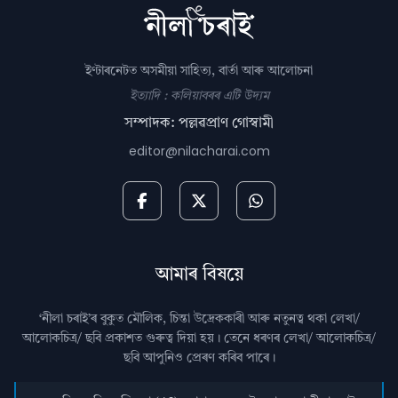
ইণ্টাৰনেটত অসমীয়া সাহিত্য, বাৰ্তা আৰু আলোচনা
ইত্যাদি : কলিয়াবৰৰ এটি উদ্যম
সম্পাদক: পল্লৱপ্ৰাণ গোস্বামী
editor@nilacharai.com
আমাৰ বিষয়ে
‘নীলা চৰাই’ৰ বুকুত মৌলিক, চিন্তা উদ্রেককাৰী আৰু নতুনত্ব থকা লেখা/
আলোকচিত্ৰ/ ছবি প্রকাশত গুৰুত্ব দিয়া হয়। তেনে ধৰণৰ লেখা/ আলোকচিত্ৰ/
ছবি আপুনিও প্রেৰণ কৰিব পাৰে।