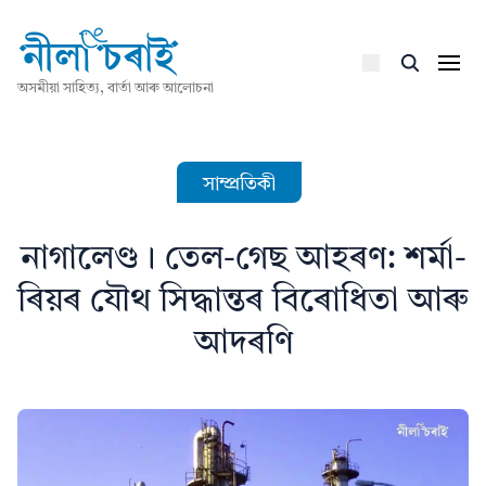
অসমীয়া সাহিত্য, বাৰ্তা আৰু আলোচনা
সাম্প্ৰতিকী
নাগালেণ্ড। তেল-গেছ আহৰণ: শর্মা-
ৰিয়ৰ যৌথ সিদ্ধান্তৰ বিৰোধিতা আৰু
আদৰণি