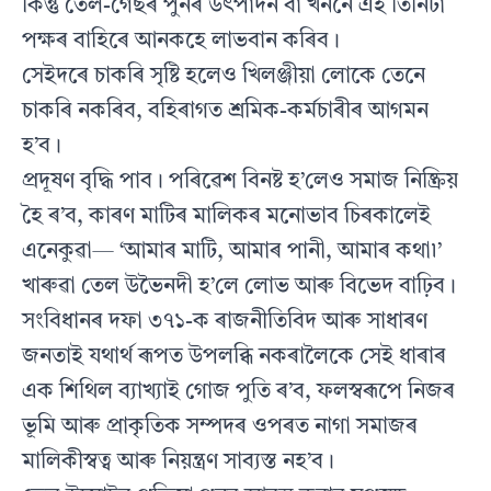
কিন্তু তেল-গেছৰ পুনৰ উৎপাদন বা খননে এই তিনিটা
পক্ষৰ বাহিৰে আনকহে লাভবান কৰিব।
সেইদৰে চাকৰি সৃষ্টি হলেও খিলঞ্জীয়া লোকে তেনে
চাকৰি নকৰিব, বহিৰাগত শ্ৰমিক-কর্মচাৰীৰ আগমন
হ’ব।
প্ৰদূষণ বৃদ্ধি পাব। পৰিৱেশ বিনষ্ট হ’লেও সমাজ নিষ্ক্ৰিয়
হৈ ৰ’ব, কাৰণ মাটিৰ মালিকৰ মনোভাব চিৰকালেই
এনেকুৱা— ‘আমাৰ মাটি, আমাৰ পানী, আমাৰ কথা৷’
খাৰুৱা তেল উভৈনদী হ’লে লোভ আৰু বিভেদ বাঢ়িব।
সংবিধানৰ দফা ৩৭১-ক ৰাজনীতিবিদ আৰু সাধাৰণ
জনতাই যথার্থ ৰূপত উপলব্ধি নকৰালৈকে সেই ধাৰাৰ
এক শিথিল ব্যাখ্যাই গোজ পুতি ৰ’ব, ফলস্বৰূপে নিজৰ
ভূমি আৰু প্ৰাকৃতিক সম্পদৰ ওপৰত নাগা সমাজৰ
মালিকীস্বত্ব আৰু নিয়ন্ত্ৰণ সাব্যস্ত নহ’ব।