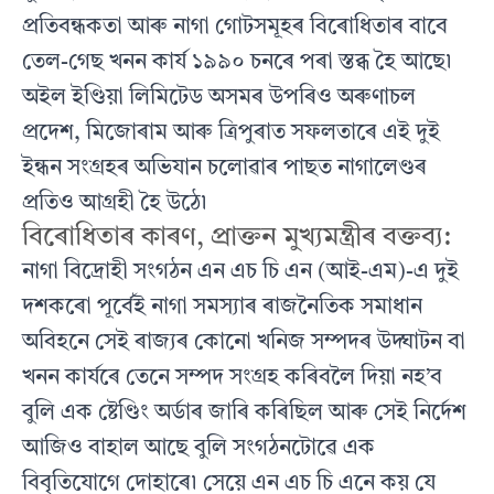
প্ৰতিবন্ধকতা আৰু নাগা গোটসমূহৰ বিৰোধিতাৰ বাবে
তেল-গেছ খনন কাৰ্য ১৯৯০ চনৰে পৰা স্তব্ধ হৈ আছে৷
অইল ইণ্ডিয়া লিমিটেড অসমৰ উপৰিও অৰুণাচল
প্ৰদেশ, মিজোৰাম আৰু ত্ৰিপুৰাত সফলতাৰে এই দুই
ইন্ধন সংগ্ৰহৰ অভিযান চলোৱাৰ পাছত নাগালেণ্ডৰ
প্ৰতিও আগ্ৰহী হৈ উঠে৷
বিৰোধিতাৰ কাৰণ, প্ৰাক্তন মুখ্যমন্ত্ৰীৰ বক্তব্য:
নাগা বিদ্ৰোহী সংগঠন এন এচ চি এন (আই-এম)-এ দুই
দশকৰো পূর্বেই নাগা সমস্যাৰ ৰাজনৈতিক সমাধান
অবিহনে সেই ৰাজ্যৰ কোনো খনিজ সম্পদৰ উদ্ঘাটন বা
খনন কাৰ্যৰে তেনে সম্পদ সংগ্ৰহ কৰিবলৈ দিয়া নহ’ব
বুলি এক ষ্টেণ্ডিং অর্ডাৰ জাৰি কৰিছিল আৰু সেই নির্দেশ
আজিও বাহাল আছে বুলি সংগঠনটোৱে এক
বিবৃতিযোগে দোহাৰে৷ সেয়ে এন এচ চি এনে কয় যে