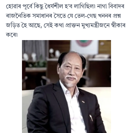
হোৱাৰ পূর্বে কিছু ধৈৰ্যশীল হ’ব লাগিছিল৷ নাগা বিবাদৰ
ৰাজনৈতিক সমাধানৰ সৈতে যে তেল-গেছ খননৰ প্ৰশ্ন
জড়িত হৈ আছে, সেই কথা প্ৰাক্তন মুখ্যমন্ত্ৰীজনে স্বীকাৰ
কৰে৷