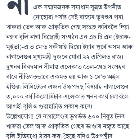
না
এক সন্মানজনক সমাধান সূত্ৰত উপনীত
নোহোৱা পৰ্যন্ত সেই ৰাজ্যৰ ভূখণ্ডৰ পৰা
খাৰুৱা তেল আৰু প্ৰাকৃতিক গেছ সংগ্ৰহ কৰিবলৈ দিয়া
নহ’ব বুলি নাগা বিদ্ৰোহী সংগঠন এন এচ চি এন (ইচাক-
মুইভা)-এ ৩ মে’ত সকীয়াই দিয়ে৷ ইয়াৰ পূর্বে অসম আৰু
নাগালেণ্ডৰ মুখ্যমন্ত্ৰী দুজনে যোৱা ২২ এপ্ৰিলত ৰাজ্য
দুখনৰ বিবদমান সীমান্ত এলেকাত তেল-গেছ সংগ্ৰহৰ
বাবে নীতিগতভাৱে একমত হয় আৰু ১ মে’ত অইল
ইণ্ডিয়া লিমিটেডৰ এজন উচ্চপদস্থ বিষয়াই নাগালেণ্ডৰ
৩,০০০ বর্গ কিলোমিটাৰ এলেকাত খনন কাৰ্য চলাবলৈ
আগ্ৰহী বুলিও গুৱাহাটীত প্ৰকাশ কৰে৷
উল্লেখযোগ্য যে নাগালেণ্ডৰ ভূগর্ভত ৬০০ নিযুত টনৰ
খাৰুৱা তেল আৰু প্ৰাকৃতিক গেছৰ ভাণ্ডাৰ মজুত আছে
বুলি ইতিমধ্যে ঠাৱৰ কৰা হৈছে যদিও উগ্ৰপন্থীৰ