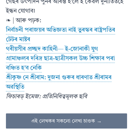
গেছৰ উৎপাদন পুনৰ আৰম্ভ হ’লে ই কেৱল দুর্নীতিতহে
ইন্ধন যোগাব৷
❧ | আৰু পঢ়ক:
নিৰ্বাচনী পৰাজয়ৰ অভিজ্ঞতা নাই তুৰস্কৰ ৰাষ্ট্ৰপতিৰ
টেটৰ মাষ্টৰ
গৰীয়সীৰ প্রচ্ছদ কাহিনী— ই-জোনাকী যুগ
গ্ৰামাঞ্চলৰ দৰিদ্ৰ ছাত্ৰ-ছাত্ৰীসকল উচ্চ শিক্ষাৰ পৰা
বঞ্চিত হ’ব নেকি
শ্ৰীকৃষ্ণ নে শ্ৰীৰাম: দুজনা গুৰুৰ ধাৰণাত শ্ৰীৰামৰ
অৱস্থিতি
ফিচাৰড্ ইমেজ: প্ৰতিনিধিত্বমূলক ছবি
এই লেখকৰ সকলো লেখা চাওক →