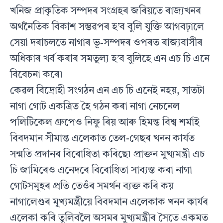
খনিজ প্ৰাকৃতিক সম্পদৰ সংগ্ৰহৰ জৰিয়তে ৰাজ্যখনৰ
অর্থনৈতিক বিকাশ সম্ভৱপৰ হ’ব বুলি যুক্তি আগবঢ়ালে
সেয়া দৰাচলতে নাগাৰ ভূ-সম্পদৰ ওপৰত ৰাজ্যবাসীৰ
অধিকাৰ খর্ব কৰাৰ সমতুল্য হ’ব বুলিহে এন এচ চি এনে
বিবেচনা কৰে৷
কেৱল বিদ্ৰোহী সংগঠন এন এচ চি এনেই নহয়, সাতটা
নাগা গোট একত্ৰিত হৈ গঠন কৰা নাগা নেচনেল
পলিটিকেল গ্ৰুপেও নিফু ৰিয় আৰু হিমন্ত বিশ্ব শর্মাই
বিবদমান সীমান্ত এলেকাত তেল-গেছৰ খনন কাৰ্যত
সন্মতি প্ৰদানৰ বিৰোধিতা কৰিছে৷ প্ৰাক্তন মুখ্যমন্ত্ৰী এচ
চি জামিৰেও এনেদৰে বিৰোধিতা সাব্যস্ত কৰা নাগা
গোটসমূহৰ প্ৰতি তেওঁৰ সমর্থন ব্যক্ত কৰি কয়
নাগালেণ্ডৰ মুখ্যমন্ত্ৰীয়ে বিবদমান এলেকাক খনন কাৰ্যৰ
এলেকা কৰি তুলিবলৈ অসমৰ মুখ্যমন্ত্ৰীৰ সৈতে একমত