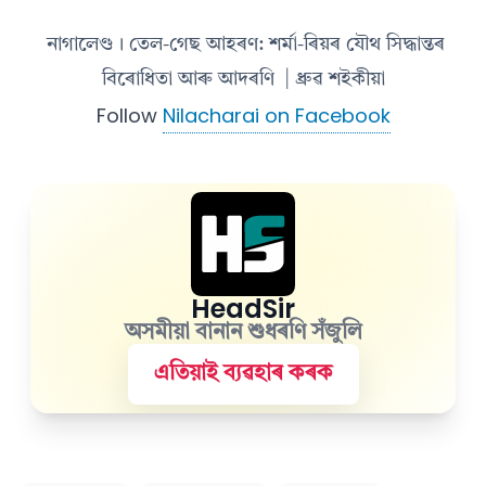
নাগালেণ্ড। তেল-গেছ আহৰণ: শর্মা-ৰিয়ৰ যৌথ সিদ্ধান্তৰ
বিৰোধিতা আৰু আদৰণি
| ধ্ৰুৱ শইকীয়া
Follow
Nilacharai on Facebook
HeadSir
অসমীয়া বানান শুধৰণি সঁজুলি
এতিয়াই ব্যৱহাৰ কৰক