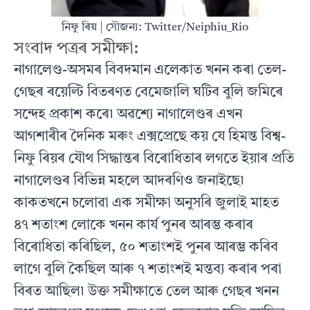
নিফু ৰিয় | সৌজন্য: Twitter/Neiphiu_Rio
সংবাদ পত্ৰৰ সমীক্ষা:
নাগালেণ্ড-অসমৰ বিবদমান এলেকাত খনন কৰা তেল-
গেছৰ ৰয়েল্টি বিতৰণত বেমেজালি ঘটিব বুলি জমিৰে
সন্দেহ প্ৰকাশ কৰে৷ অৱশ্যে নাগালেণ্ডৰ এখন
আগশাৰীৰ দৈনিক মৰুং এক্সপ্ৰেছে কয় যে হিমন্ত বিশ্ব-
নিফু ৰিয়ৰ যৌথ সিদ্ধান্তৰ বিৰোধিতাৰ লগতে ইয়াৰ প্ৰতি
নাগালেণ্ডৰ বিভিন্ন মহলে আদৰণিও জনাইছে৷
কাকতখনে চলোৱা এক সমীক্ষা অনুসৰি জুলাই মাহত
৪৭ শতাংশ লোকে খনন কাৰ্য পুনৰ আৰম্ভ কৰাৰ
বিৰোধিতা কৰিছিল, ৫০ শতাংশই পুনৰ আৰম্ভ কৰিব
লাগে বুলি কৈছিল আৰু ৭ শতাংশই মন্তব্য কৰাৰ পৰা
বিৰত আছিল৷ উক্ত সমীক্ষাতে তেল আৰু গেছৰ খনন