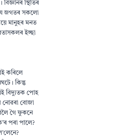
বিজ্ঞানৰ স্থিতিৰ
় যে জগতৰ সকলো
গয়ে মানুহৰ মনত
দেৱতাসকলৰ ইচ্ছা
ছাই কৰিলে
টে। কিন্তু
েই বিদ্যুতক পোহ
িব নোৱৰা বোজা
’বলৈ গৈ ফুকনে
ক’ৰ পৰা পালে?
নল’লেনে?