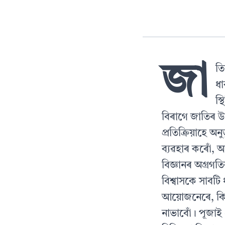
জা
তি
ধা
স্
বিৰাগে জাতিৰ উ
প্ৰতিক্ৰিয়াহে অ
ব্যৱহাৰ কৰোঁ, আন
বিজ্ঞানৰ অগ্ৰগত
বিশ্বাসকে সাবটি
আয়োজনেৰে, কিন্
নাভাবোঁ। পূজাই