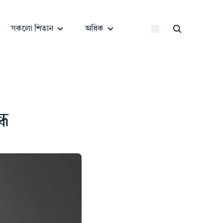
সকলো শিতান
অধিক
্ধ