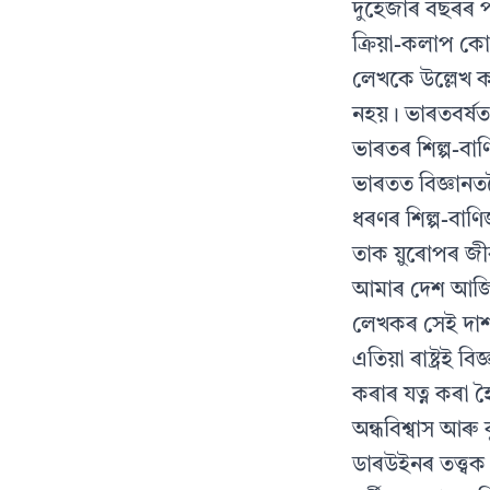
দুহেজাৰ বছৰৰ 
ক্ৰিয়া-কলাপ কো
লেখকে উল্লেখ ক
নহয়। ভাৰতবৰ্ষত
ভাৰতৰ শিল্প-বা
ভাৰতত বিজ্ঞানতক
ধৰণৰ শিল্প-বাণি
তাক য়ুৰোপৰ জী
আমাৰ দেশ আজিও
লেখকৰ সেই দাৰ্
এতিয়া ৰাষ্ট্ৰই 
কৰাৰ যত্ন কৰা 
অন্ধবিশ্বাস আৰু
ডাৰউইনৰ তত্ত্বক