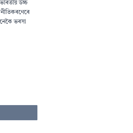
ভাৰতীয় উচ্চ
াজনীতিকৰণেৰে
কেনেকৈ ভৰসা