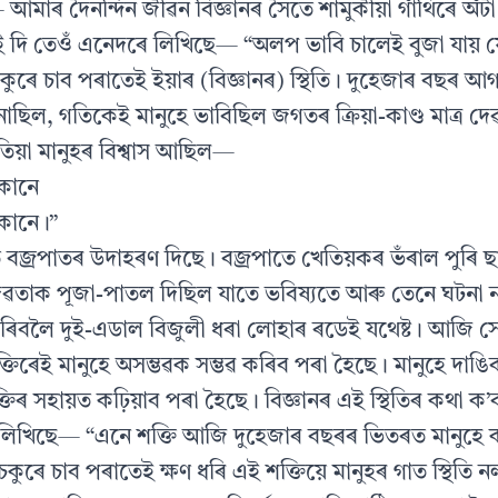
মাৰ দৈনন্দিন জীৱন বিজ্ঞানৰ সৈতে শামুকীয়া গাঁথিৰে অঁটা। 
াই দি তেওঁ এনেদৰে লিখিছে— “অলপ ভাবি চালেই বুজা যায
ৰ চকুৰে চাব পৰাতেই ইয়াৰ (বিজ্ঞানৰ) স্থিতি। দুহেজাৰ বছৰ আ
া নাছিল, গতিকেই মানুহে ভাবিছিল জগতৰ ক্ৰিয়া-কাণ্ড মাত্ৰ 
েতিয়া মানুহৰ বিশ্বাস আছিল—
কোনে
কোনে।”
বজ্ৰপাতৰ উদাহৰণ দিছে। বজ্ৰপাতে খেতিয়কৰ ভঁৰাল পুৰি 
 দেৱতাক পূজা-পাতল দিছিল যাতে ভবিষ্যতে আৰু তেনে ঘটনা নঘ
াৰিবলৈ দুই-এডাল বিজুলী ধৰা লোহাৰ ৰডেই যথেষ্ট। আজি স
্তিৰেই মানুহে অসম্ভৱক সম্ভৱ কৰিব পৰা হৈছে। মানুহে দাঙ
্তিৰ সহায়ত কঢ়িয়াব পৰা হৈছে। বিজ্ঞানৰ এই স্থিতিৰ কথা ক
 লিখিছে— “এনে শক্তি আজি দুহেজাৰ বছৰৰ ভিতৰত মানুহে 
কুৰে চাব পৰাতেই ক্ষণ ধৰি এই শক্তিয়ে মানুহৰ গাত স্থিতি 