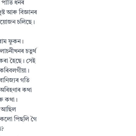
জা পাতি ধনৰ
্ট আৰু বিজ্ঞানৰ
ৰ আয়োজন চলিছে।
ৰাম ফুকন।
লোচনীখনৰ চতুৰ্থ
া কৰা হৈছে। সেই
 কৰিবলগীয়া।
বাণিজ্যৰ গতি
নৰ অৰিহণাৰ কথা
ৰু কথা।
থি আছিল
 সকলো পিছলি গৈ
ত?