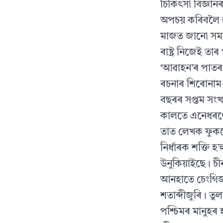
চিকিৎসা বিজ্ঞান
অপচয় কৰিবলৈ ল
মাজত জানো সমন্ব
ৰাষ্ট্ৰ নিজেই ত
‘আৱাহন’ৰ পাত
ৰচনাৰ শিৰোনাম—
বছৰৰ সপ্তম সংখ্
কালতে এনেধৰণে ব
তাত লেখক ফুকনে
নিৰ্ধাৰক শক্তি 
উনুকিয়াইছে। চীন
আনহাতে চেংগিজ 
শতাব্দীজুৰি। ত
পশ্চিমৰ মানুহ