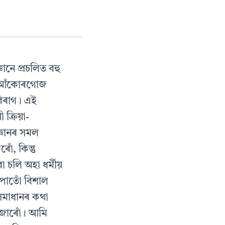
্ঞানে প্ৰচলিত বহু
মি আঁকোৰগোজ
 বিৰাগ। এই
্ৰিয়া-
জ্ঞানৰ সমল
োঁ, কিন্তু
 চলি অহা ধৰ্মীয়
 পাতোঁ বিশাল
ক সমাধানৰ কথা
 জোৰোঁ। আমি