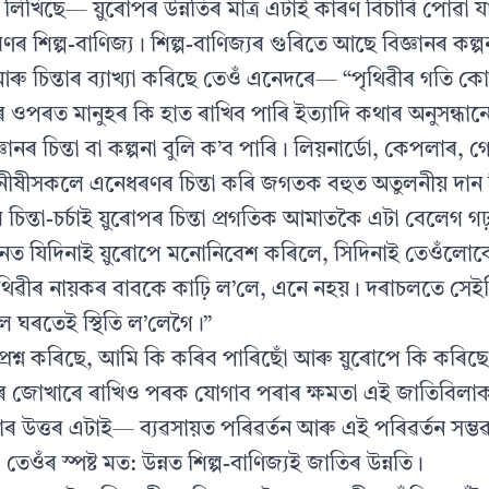
িখিছে— য়ুৰোপৰ উন্নতিৰ মাত্ৰ এটাই কাৰণ বিচাৰি পোৱা যায
ণৰ শিল্প-বাণিজ্য। শিল্প-বাণিজ্যৰ গুৰিতে আছে বিজ্ঞানৰ কল্প
 আৰু চিন্তাৰ ব্যাখ্যা কৰিছে তেওঁ এনেদৰে— “পৃথিৱীৰ গতি কো
 ওপৰত মানুহৰ কি হাত ৰাখিব পাৰি ইত্যাদি কথাৰ অনুসন্ধা
ানৰ চিন্তা বা কল্পনা বুলি ক’ব পাৰি। লিয়নাৰ্ডো, কেপলাৰ, 
ীষীসকলে এনেধৰণৰ চিন্তা কৰি জগতক বহুত অতুলনীয় দান
িন্তা-চৰ্চাই য়ুৰোপৰ চিন্তা প্ৰগতিক আমাতকৈ এটা বেলেগ গঢ়
ধনত যিদিনাই য়ুৰোপে মনোনিবেশ কৰিলে, সিদিনাই তেওঁলো
িৱীৰ নায়কৰ বাবকে কাঢ়ি ল’লে, এনে নহয়। দৰাচলতে সেই
 ঘৰতেই স্থিতি ল’লেগৈ।”
ৰশ্ন কৰিছে, আমি কি কৰিব পাৰিছোঁ আৰু য়ুৰোপে কি কৰিছ
ৰ জোখাৰে ৰাখিও পৰক যোগাব পৰাৰ ক্ষমতা এই জাতিবিলা
 উত্তৰ এটাই— ব্যৱসায়ত পৰিৱৰ্তন আৰু এই পৰিৱৰ্তন সম্ভৱ
 তেওঁৰ স্পষ্ট মত: উন্নত শিল্প-বাণিজ্যই জাতিৰ উন্নতি।