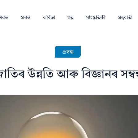
িৱন্ধ
প্ৰবন্ধ
কবিতা
গল্প
সাংস্কৃতিকী
গ্ৰন্থবাৰ্তা
প্ৰবন্ধ
াতিৰ উন্নতি আৰু বিজ্ঞানৰ সম্বন