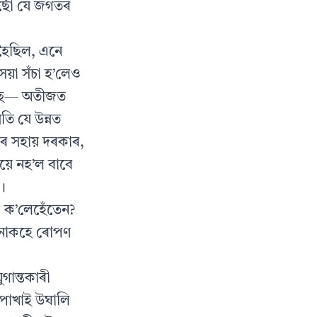
ছোঁ যে জগতৰ
নহৈছিল, এনে
েয়া সঁচা হ’লেও
কৈছে— অতীজত
তি যে উন্নত
নৰ সহায় দৰকাৰ,
়ে নহ’ল বাবে
।
 ক’লেহেঁতেন?
 চেতনাকহে ৰোপণ
গান্তকাৰী
ে-পোখাই উঘালি