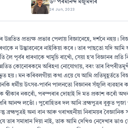
ড° পৰমানন্দ মজুমদাৰ
24 Jun, 2023
ৰ উন্নতিত প্ৰত্যক্ষ প্ৰভাৱ পেলায় বিজ্ঞানেহে, দৰ্শনে নহয়। বিজ
ৰণাকে ন উদ্ভাৱনেৰে নাইকিয়া কৰে। তাৰ পাছতো যদি আ
থিতি লৈ পূৰ্বৰ ধাৰণাকে খামুচি ৰাখোঁ, সেয়া হ’ব বিজ্ঞানৰ প্ৰতি
ন্নতিত কোনোৰকমে অৰিহণা নোযোগায়, বৰং তাৰ বিপৰীতমুখী ক
নুভূত হয়। মন কৰিবলগীয়া কথা এয়ে যে আমি প্ৰতিমুহূৰ্ততে বি
কি ধৰ্মীয় উৎসৱ-পাৰ্বন পালনতো বিজ্ঞানৰ সঁজুলি ব্যৱহাৰ কৰ
িক স্বীকাৰ নকৰোঁ, পৰম্পৰাৰ দোহাই দি মত প্ৰকাশ কৰোঁ অথবা
 ধৰি আনন্দ লভোঁ। পুৰোহিতৰ দল আনি ব্ৰহ্মপুত্ৰৰ বুকুত পূজা
তু ব্ৰহ্মপুত্ৰই অনা বান আৰু গৰাখহনীয়া নিৰাময়ৰ বৈজ্ঞানি
 যে তাৰ সমাধান দিয়া নাই, তাক আমি দেখিও নেদেখাৰ ভাও