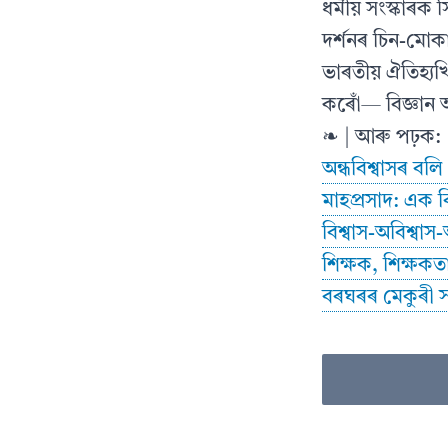
ধৰ্মীয় সংস্কাৰ
দৰ্শনৰ চিন-মোক
ভাৰতীয় ঐতিহ্যখ
কৰোঁ— বিজ্ঞান
❧ | আৰু পঢ়ক:
অন্ধবিশ্বাসৰ বলি
মাহপ্ৰসাদ: এক 
বিশ্বাস-অবিশ্বাস-অ
শিক্ষক, শিক্ষকতা ব
বৰঘৰৰ মেকুৰী স