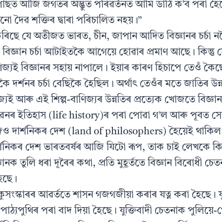
পাছত আজি জগতৰ অদ্ভুত পৰিৱৰ্তনত আমি ডাঠি ক’ব পৰা হৈ
নো দৈৱ শক্তিৰ দ্বাৰা পৰিচালিত নহয়।”
ৰিছে যে অতীজত ভাৰত, চীন, জাপান আদিত বিজ্ঞানৰ চৰ্চা 
 বিজ্ঞান চৰ্চা আটাইতকৈ আগেয়ে হোৱাৰ প্ৰমাণ আছে। কিন্তু স
ণিজ্যই বিজ্ঞানৰ সহায় নাপালে। ইয়াৰ কাৰণ হিচাপে তেওঁ 
ৈ দৰ্শনৰ চৰ্চা বেছিকৈ হৈছিল। অৰ্থাৎ তেওঁৰ মতে জাতিৰ উন্ন
জ্যই আৰু এই শিল্প-বাণিজ্যৰ উন্নতিৰ প্ৰত্যেক খোজতে বিজ্ঞা
ৱনৰ ইতিহাস (life history)ৰ পৰা পোৱা গ’ল আৰু পূবত সেয
 দাৰ্শনিকৰ দেশ (land of philosophers) হৈয়েই থাকিল
শনিকৰ দেশ ভাৰতবৰ্ষৰ আজি যিটো ৰূপ, তাক চাই লেখকে কি
বিজ্ঞানক তুলি ধৰা দূৰৈৰ কথা, প্ৰতি মুহূৰ্ততে বিজ্ঞান বিৰোধী
হৈছে।
 কুসংস্কাৰৰ আৱৰ্ততে শাসন গজগজীয়া কৰাৰ যত্ন কৰা হৈছে। যু
 পাঠ্যপুথিৰ পৰা বাদ দিয়া হৈছে। যুক্তিবাদী চেতনাক পুলিয়