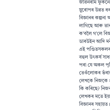
জীৱনৰাম ফুকনে ল
য়ুৰোপৰ উন্নত ধৰ
বিজ্ঞানৰ কল্পনা
লাগিছে আৰু তাৰ
ক’বলৈ গ’লে বিজ্ঞ
ডাৰউইন আদি মন
এই পণ্ডিতসকলৰ চ
বহুল উৎকৰ্ষ সা
পৰা যে অকল পৃথ
তেওঁলোকৰ ভঁৰাল
লেখকে নিজকে প্
কি কৰিছে? নিজ
লেখকৰ মতে ইয়াৰ
বিজ্ঞানৰ সহায়ত।