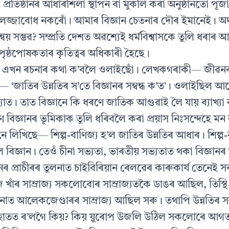
ৰ প্ৰতিষ্ঠানৰ আধাৰশিলা স্থাপন বা মুকলি কৰা অনুষ্ঠানতো পূ
জ্জাবোধ নকৰোঁ। আমাৰ বিজ্ঞান চেতনাৰ দৌৰ ইমানেই। অদৃষ
য় সম্ভৱ? সম্প্ৰতি দেশত অৱশ্যেই ধৰ্মবিশ্বাসকে তুলি ধৰা
াৰ পৃষ্ঠপোষকতাৰ কৃতিত্বৰ অধিকাৰী হৈছে।
ৰ এখন ৰচনাৰ কথা ক’বলৈ ওলাইছোঁ। লেখকগৰাকী— জীৱন
 ‘জাতিৰ উন্নতিৰ স’তে বিজ্ঞানৰ সম্বন্ধ ক’ত’। ওলাইছিল আ
যাত। তাত বিজ্ঞানে কি ধৰণে জাতিক আগুৱাই লৈ যায় ব্যাখ্য
িজ্ঞানৰ ভূমিকাক তুলি ধৰিবলৈ কৰা প্ৰয়াস নিঃসন্দেহে মন
 লিখিছে— শিল্প-বাণিজ্য হ’ল জাতিৰ উন্নতিৰ আধাৰ। শিল্প-
হ’ল বিজ্ঞান। তেওঁ চীনা সভ্যতা, ভাৰতীয় সভ্যতাত থকা বিজ্ঞা
ৰ প্ৰাচীৰৰ তুলনাত চাইবিৰিয়ান ৰেলৱেৰ কাৰুকাৰ্য তেনেই স
খাঁৰ সাম্ৰাজ্য সকলোবোৰ সাম্ৰাজ্যতকৈ ডাঙৰ আছিল, তিস্
ুলনাত আলেকজেণ্ডাৰৰ সাম্ৰাজ্য আছিল সৰু। তথাপি উন্নতিৰ
ৰ হাতত ৰ’লগৈ কিয়? কিয় য়ুৰোপ উজলি উঠিল সকলোৰে আগ