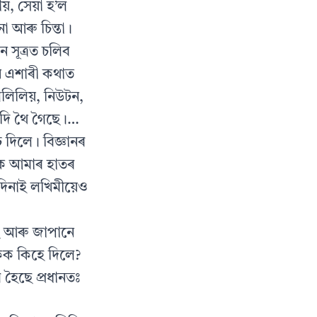
়, সেয়া হ’ল
না আৰু চিন্তা।
ন সূত্ৰত চলিব
নে এশাৰী কথাত
গেলিলিয়, নিউটন,
 দি থৈ গৈছে।…
 দিলে। বিজ্ঞানৰ
কে আমাৰ হাতৰ
দিনাই লখিমীয়েও
ে আৰু জাপানে
কক কিহে দিলে?
 হৈছে প্ৰধানতঃ