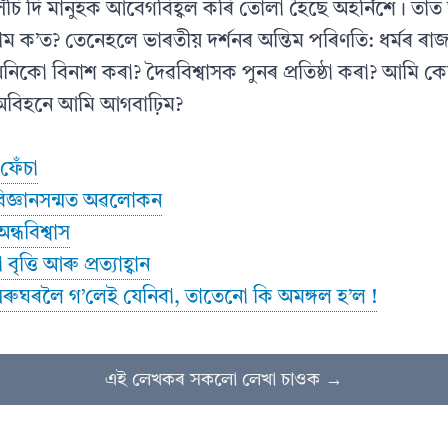
ক সিঁচি দি মানুহক আবেগবিহ্বল কৰি তোলা হৈছে অহৰ্নিশে। তাত 
াম ক’ত? তেনেহলে ভাৰতীয় দৰ্শনৰ অন্তিম পৰিণতি: ধৰ্মৰ ৰ
িনিকো বিনাশ কৰা? দৈৱবিশ্বাসক পুনৰ প্ৰতিষ্ঠা কৰা? আমি 
 অবিহনে আমি আগবাঢ়িম?
 ফেঁচা
বিজ্ঞানসন্মত অৱলোকন
ন্ধবিশ্বাস
ৃত্তি আৰু প্ৰত্যাহ্বান
ৰুঘৰলৈ গ’লেই যেনিবা, তাতেনো কি অমঙ্গল হ’ল !
এই লেখকৰ সকলো লেখা চাওক →