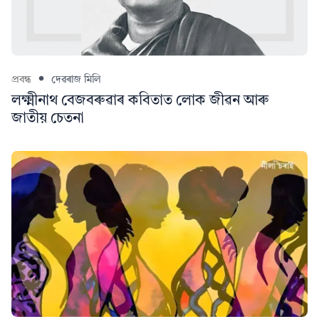
প্ৰবন্ধ
দেৱৰাজ মিলি
লক্ষ্মীনাথ বেজবৰুৱাৰ কবিতাত লোক জীৱন আৰু
জাতীয় চেতনা