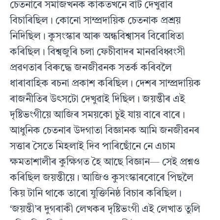
চেতনাৰে সমাজখনক কাকতখনে বাট দেখুৱাব
বিচাৰিছিল। কোনো সাম্প্ৰদায়িক চেতনাক প্ৰশ্ৰয়
নিদিছিল। কুসংস্কাৰ আৰু অন্ধবিশ্বাসৰ বিৰোধিতা
কৰিছিল। বিশ্বজুৰি চলা ফেচীবাদৰ মানৱবিধ্বংসী
প্ৰৱণতাৰ বিৰুদ্ধে জনজীৱনক সতৰ্ক কৰিবলৈ
ধাৰাবাহিক ৰচনা প্ৰকাশ কৰিছিল। দেশৰ সাম্প্ৰদায়িক
ৰাজনীতিৰ উৎসটো দেখুৱাই দিছিল। জয়ন্তীৰ এই
দৃষ্টিভংগীয়ে আজিৰ সময়কো চুই যায় বাৰে বাৰে।
আধুনিক চেতনাৰ উদগাতা বিজ্ঞানক আমি জনজীৱনৰ
সত্তাৰ সৈতে মিহলাই দিব পাৰিছোঁনে নে এচাম
ক্ষমতাশালীৰ কুক্ষিগত হৈ আছে বিজ্ঞান— সেই প্ৰশ্নও
কৰিছিল জয়ন্তীয়ে। আজিও কুসংস্কাৰবোৰে পিছলৈ
কিয় টানি থাকে তাৰো যুক্তিনিষ্ঠ বিচাৰ কৰিছিল।
‘জয়ন্তী’ৰ দুগৰাকী লেখকৰ দৃষ্টিভংগী এই লেখাত তুলি