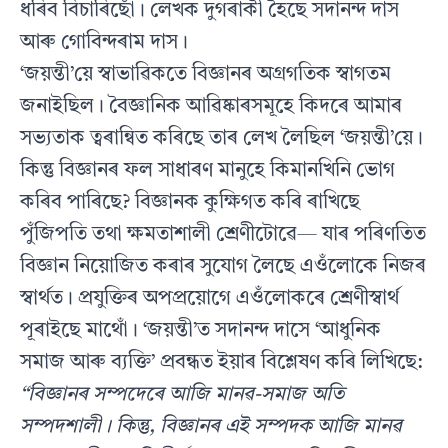
ধৰিব বিচাৰিছোঁ। লেখক দুগৰাকী হৈছে সদানন্দ দাস
আৰু গোবিন্দৰাম দাস।
‘জয়ন্তী’য়ে স্বাভাৱিকতে বিজ্ঞানৰ অগ্ৰগতিক স্বাগতম
জনাইছিল। বৈজ্ঞানিক আৱিষ্কাৰসমূহে কিদৰে আমাৰ
সভ্যতাক ত্বৰান্বিত কৰিছে তাৰ লেখ লৈছিল ‘জয়ন্তী’য়ে।
কিন্তু বিজ্ঞানৰ ফল সাধাৰণ মানুহে কিমানখিনি ভোগ
কৰিব পাৰিছে? বিজ্ঞানক কুক্ষিগত কৰি ৰাখিছে
পুঁজিপতি তথা ক্ষমতাশালী শ্ৰেণীটোৱে— যাৰ পৰিণতিত
বিজ্ঞান নিয়োজিত কৰাৰ সুযোগ লৈছে এওঁলোকে নিজৰ
স্বাৰ্থত। প্ৰযুক্তিৰ অপপ্ৰয়োগে এওঁলোকৰে শ্ৰেণীস্বাৰ্থ
পূৰাইছে মাথোঁ। ‘জয়ন্তী’ত সদানন্দ দাসে ‘আধুনিক
সমাজ আৰু ব্যক্তি’ প্ৰবন্ধত ইয়াৰ বিশ্লেষণ কৰি লিখিছে:
“বিজ্ঞানৰ সম্পদেৰে আজি মানৱ-সমাজ অতি
সম্পদশালী। কিন্তু, বিজ্ঞানৰ এই সম্পদক আজি মানৱ