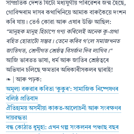
সাম্প্ৰতিক দেশত যিটো মধ্যযুগীয় পৰিৱেশৰ জন্ম হৈছে,
গোবিন্দৰাম দাসৰ কথাখিনিয়ে আমাক বাৰুকৈয়ে দংশন
কৰি যায়। তেওঁ কোৱা আৰু এষাৰ উক্তি আছিল:
“মানুহক মানুহ হিচাপে গণ্য কৰিলেই অনেক কু-প্ৰথা
ৰহিত হোৱাটো সম্ভৱ। তেনে কৰিব গ’লে সমাজখনত
জাতিগত, শ্ৰেণীগত শ্ৰেষ্ঠত্ব বিসৰ্জন দিব লাগিব।“
আজি ভাৰতত ভাষা, ধৰ্ম আৰু জাতিৰ শ্ৰেষ্ঠত্বৰে
অভিযান চলিছে ক্ষমতাৰ অধিকাৰীসকলৰ দ্বাৰাই!
❧ | আৰু পঢ়ক:
অমূল্য বৰুৱাৰ কবিতা ‘কুকুৰ’: সামাজিক নিষ্পেষণৰ
বলিষ্ঠ প্ৰতিবাদ
ঐতিহ্যময় অসমীয়া কাকত-আলোচনী আৰু সংৰক্ষণৰ
দায়ৱদ্ধতা
বন্ধ কোঠাত ধুমুহা: এখন গল্প সংকলনৰ পঞ্চাছ বছৰ