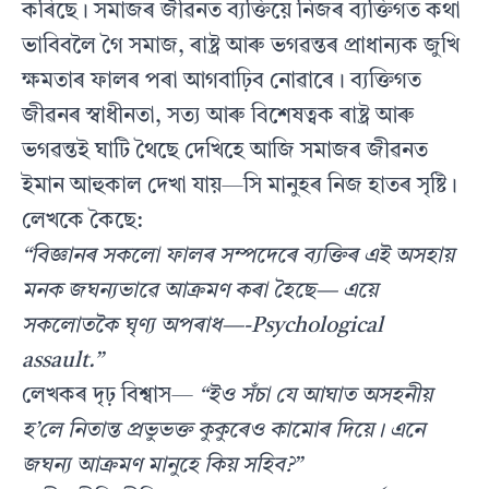
কৰিছে। সমাজৰ জীৱনত ব্যক্তিয়ে নিজৰ ব্যক্তিগত কথা
ভাবিবলৈ গৈ সমাজ, ৰাষ্ট্ৰ আৰু ভগৱন্তৰ প্ৰাধান্যক জুখি
ক্ষমতাৰ ফালৰ পৰা আগবাঢ়িব নোৱাৰে। ব্যক্তিগত
জীৱনৰ স্বাধীনতা, সত্য আৰু বিশেষত্বক ৰাষ্ট্ৰ আৰু
ভগৱন্তই ঘাটি থৈছে দেখিহে আজি সমাজৰ জীৱনত
ইমান আহুকাল দেখা যায়—সি মানুহৰ নিজ হাতৰ সৃষ্টি।
লেখকে কৈছে:
“বিজ্ঞানৰ সকলো ফালৰ সম্পদেৰে ব্যক্তিৰ এই অসহায়
মনক জঘন্যভাৱে আক্ৰমণ কৰা হৈছে— এয়ে
সকলোতকৈ ঘৃণ্য অপৰাধ—-Psychological
assault.”
লেখকৰ দৃঢ় বিশ্বাস—
“ইও সঁচা যে আঘাত অসহনীয়
হ’লে নিতান্ত প্ৰভুভক্ত কুকুৰেও কামোৰ দিয়ে। এনে
জঘন্য আক্ৰমণ মানুহে কিয় সহিব?”