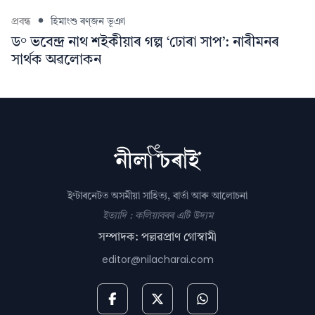
প্ৰবন্ধ
হিমাংশু ৰণ্‌জন ভূঞা
ড° ভবেন্দ্ৰ নাথ শইকীয়াৰ গল্প ‘ঢোৰা সাপ’: নাৰীমনৰ
সাৰ্থক অৱলোকন
ইণ্টাৰনেটত অসমীয়া সাহিত্য, বাৰ্তা আৰু আলোচনা
ইত্যাদি : কলিয়াবৰৰ এটি উদ্যম
সম্পাদক: পল্লৱপ্ৰাণ গোস্বামী
editor@nilacharai.com