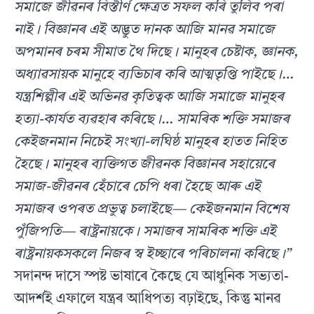
সমাজে জীৱনৰ বিস্তীৰ্ণ ক্ষেত্ৰত সফল কৰি তুলিব পৰা
নাই। বিজ্ঞানৰ এই অদ্ভুত দানক আজি মানৱ সমাজে
অপমানৰ চৰম সীমাত থৈ দিছে। মানুহৰ চেষ্টাক, জ্ঞানক,
অধ্যাৱসায়ক মানুহে ব্যভিচাৰ কৰি আত্মতৃপ্তি পাইছে।…
যন্ত্ৰশিল্পীৰ এই অভিনৱ কৃতিত্বক আজি সমাজে মানুহৰ
হত্যা-কাৰ্যত ব্যৱহাৰ কৰিছে।… সামৰিক শক্তি সমাজৰ
কেইজনমান নিচেই সংখ্যা-লঘিষ্ঠ মানুহৰ হাতত নিহিত
হৈছে। মানুহৰ ব্যক্তিগত জীৱনক বিজ্ঞানৰ সহায়েৰে
সমাজ-জীৱনৰ হেঁচাৰে চেপি ধৰা হৈছে আৰু এই
সমাজৰ ওপৰত প্ৰভুত্ব চলাইছে— কেইজনমান বিশেষ
পুঁজিপতি— ৰাষ্ট্ৰনায়কে। সমাজৰ সামৰিক শক্তি এই
ৰাষ্ট্ৰনায়কসকলে নিজৰ স্ব ইচ্ছাৰে পৰিচালনা কৰিছে।”
সদানন্দ দাসে স্পষ্ট ভাষাৰে কৈছে যে আধুনিক সভ্যতা-
আদৰ্শই এফালে যন্ত্ৰৰ আধিপত্য বঢ়াইছে, কিন্তু মানৱ