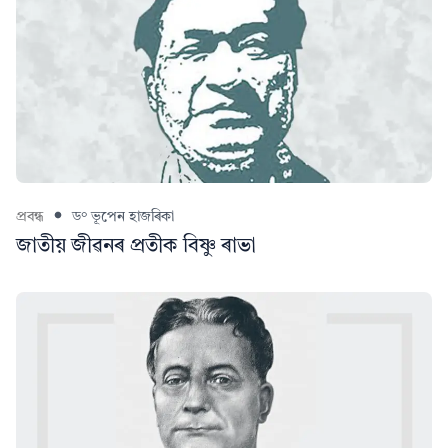
প্ৰবন্ধ
ড° ভূপেন হাজৰিকা
জাতীয় জীৱনৰ প্ৰতীক বিষ্ণু ৰাভা