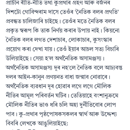
প্ৰাচীন ৰীতি-নীতি তথা কুপ্ৰথাৰ গ্ৰহণ আৰু বৰ্জনৰ
দিশটো গোবিন্দৰাম দাসে তেওঁৰ ‘নৈতিক বলৰ প্ৰগতি’
প্ৰবন্ধত চালিজাৰি চাইছে। তেওঁৰ মতে নৈতিক বলৰ
প্ৰকৃত স্বৰূপ কি তাক নিৰ্ণয় কৰাৰ উপায় নাই। কিয়নো
নৈতিক বলৰ লগত দেশাচাৰ, লোকাচাৰ, কুসংস্কাৰ
প্ৰয়োগ কৰা দেখা যায়। তেওঁ ইয়াৰ আচল সত্য বিচাৰি
উলিয়াইছে। সেয়া হ’ল অৰ্থনৈতিক অসামঞ্জস্য।
অৰ্থনৈতিক অসামঞ্জস্য দূৰ নহ’লে নৈতিক বলে আঢ্যবন্ত
দলৰ আইন-কানুন প্ৰণয়নত বাধা জন্মাব নোৱাৰে।
অৰ্থনৈতিক ব্যৱধান দূৰ হোৱাৰ লগে লগে মৌলিক
নীতিৰ আমূল পৰিবৰ্তন ঘটিব। তেতিয়াহে বংশানুক্ৰমে
মৌলিক নীতিৰ ভাও ধৰি চলি অহা দুৰ্নীতিবোৰ লোপ
পাব। কু-প্ৰথাৰ পৃষ্ঠপোষকসকলৰ স্বাৰ্থ আৰু উদ্দেশ্য
বিবৰি লেখকে আঙুলিয়াইছে: