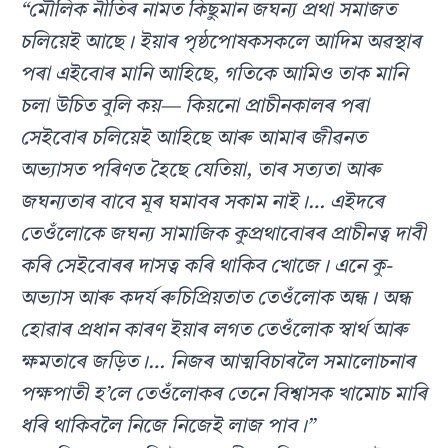
“মৌলিক নীতিৰ নামত কিছুমান জঘন্য প্ৰথা সমাজত
চলিয়েই আছে। ইয়াৰ পৃষ্ঠপোষকসকলে আদিম অৱস্থাৰ
পৰা এইবোৰ মানি আহিছে, গতিকে আমিও তাক মানি
চলা উচিত বুলি কয়— কিয়নো প্ৰাচীনকালৰ পৰা
সেইবোৰ চলিয়েই আহিছে আৰু আমাৰ জীৱনত
অভ্যাসত পৰিণত হৈছে যেতিয়া, তাৰ সত্যতা আৰু
জঘন্যতাৰ বাবে মূৰ ঘমাবৰ সকাম নাই।… এইদৰে
তেওঁলোকে জঘন্য সামাজিক কুপ্ৰথাবোৰৰ প্ৰাচীনত্ব দাবী
কৰি সেইবোৰৰ দাসত্ব কৰি থাকিব খোজে। এনে কু-
অভ্যাস আৰু কদৰ্য ৰুচিপ্ৰিয়তাত তেওঁলোক অন্ধ। অন্ধ
হোৱাৰ প্ৰধান কাৰণ ইয়াৰ লগত তেওঁলোক স্বাৰ্থ আৰু
ক্ষমতাৰে জড়িত।… নিজৰ আত্মবিচাৰলৈ সমালোচনাৰ
পক্ষপাতী হ’লে তেওঁলোকৰ তেনে বিশ্বাসক খামোচ মাৰি
ধৰি থাকিবলৈ নিজে নিজেই লাজ পাব।”