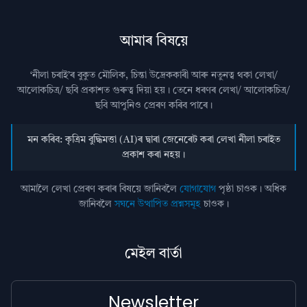
আমাৰ বিষয়ে
‘নীলা চৰাই’ৰ বুকুত মৌলিক, চিন্তা উদ্রেককাৰী আৰু নতুনত্ব থকা লেখা/
আলোকচিত্ৰ/ ছবি প্রকাশত গুৰুত্ব দিয়া হয়। তেনে ধৰণৰ লেখা/ আলোকচিত্ৰ/
ছবি আপুনিও প্রেৰণ কৰিব পাৰে।
মন কৰিব: কৃত্ৰিম বুদ্ধিমত্তা (AI)ৰ দ্বাৰা জেনেৰেট কৰা লেখা নীলা চৰাইত
প্ৰকাশ কৰা নহয়।
আমালৈ লেখা প্ৰেৰণ কৰাৰ বিষয়ে জানিবলৈ
যোগাযোগ
পৃষ্ঠা চাওক। অধিক
জানিবলৈ
সঘনে উত্থাপিত প্ৰশ্নসমূহ
চাওক।
মেইল বাৰ্তা
Newsletter