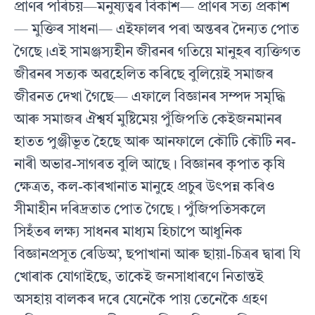
প্ৰাণৰ পৰিচয়—মনুষ্যত্বৰ বিকাশ— প্ৰাণৰ সত্য প্ৰকাশ
— মুক্তিৰ সাধনা— এইফালৰ পৰা অন্তৰৰ দৈন্যত পোত
গৈছে।এই সামঞ্জস্যহীন জীৱনৰ গতিয়ে মানুহৰ ব্যক্তিগত
জীৱনৰ সত্যক অৱহেলিত কৰিছে বুলিয়েই সমাজৰ
জীৱনত দেখা গৈছে— এফালে বিজ্ঞানৰ সম্পদ সমৃদ্ধি
আৰু সমাজৰ ঐশ্বৰ্য মুষ্টিমেয় পুঁজিপতি কেইজনমানৰ
হাতত পুঞ্জীভূত হৈছে আৰু আনফালে কৌটি কৌটি নৰ-
নাৰী অভাৱ-সাগৰত বুলি আছে। বিজ্ঞানৰ কৃপাত কৃষি
ক্ষেত্ৰত, কল-কাৰখানাত মানুহে প্ৰচুৰ উৎপন্ন কৰিও
সীমাহীন দৰিদ্ৰতাত পোত গৈছে। পুঁজিপতিসকলে
সিহঁতৰ লক্ষ্য সাধনৰ মাধ্যম হিচাপে আধুনিক
বিজ্ঞানপ্ৰসূত ৰেডিঅ’, ছপাখানা আৰু ছায়া-চিত্ৰৰ দ্বাৰা যি
খোৰাক যোগাইছে, তাকেই জনসাধাৰণে নিতান্তই
অসহায় বালকৰ দৰে যেনেকৈ পায় তেনেকৈ গ্ৰহণ