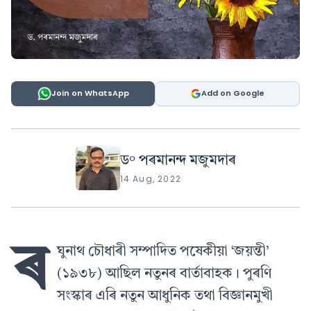
Join on WhatsApp
Add on Google
ড° পৰমানন্দ মজুমদাৰ
14 Aug, 2022
ৰ
ঘুনাথ চৌধাৰী সম্পাদিত পষেকীয়া ‘জয়ন্তী’
(১৯৩৮) আছিল নতুনৰ বাৰ্তাবাহক। পুৰণি
সংস্কাৰ এৰি নতুন আধুনিক তথা বিজ্ঞানমুখী