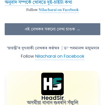
অনুবাদ সম্পর্কে থোৰতে দুই-চাইটা কথা
Follow
Nilacharai on Facebook
এই লেখকৰ সকলো লেখা চাওক →
‘জয়ন্তী’ৰ দুগৰাকী লেখকৰ কণ্ঠস্বৰ
| ড° পৰমানন্দ মজুমদাৰ
Follow
Nilacharai on Facebook
HeadSir
অসমীয়া বানান শুধৰণি সঁজুলি