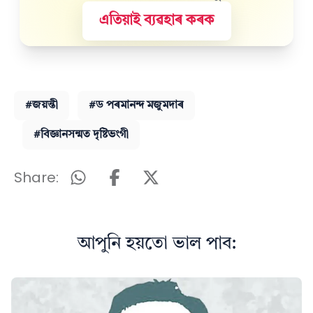
এতিয়াই ব্যৱহাৰ কৰক
#জয়ন্তী
#ড পৰমানন্দ মজুমদাৰ
#বিজ্ঞানসন্মত দৃষ্টিভংগী
Share:
আপুনি হয়তো ভাল পাব: