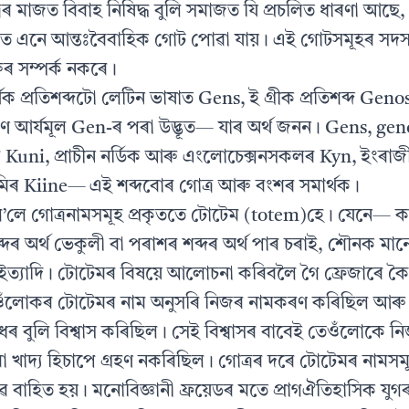
ৰ মাজত বিবাহ নিষিদ্ধ বুলি সমাজত যি প্ৰচলিত ধাৰণা আছে,
 এনে আন্তঃবৈবাহিক গোট পোৱা যায়। এই গোটসমূহৰ সদস
ুৰ সম্পৰ্ক নকৰে।
ৰ্থক প্ৰতিশব্দটো লেটিন ভাষাত Gens, ই গ্ৰীক প্ৰতিশব্দ Gen
 আৰ্যমূল Gen-ৰ পৰা উদ্ভূত— যাৰ অৰ্থ জনন। Gens, genos
Kuni, প্ৰাচীন নৰ্ডিক আৰু এংলোচেক্সনসকলৰ Kyn, ইংৰাজী
ভূমিৰ Kiine— এই শব্দবোৰ গোত্ৰ আৰু বংশৰ সমাৰ্থক।
লে গোত্ৰনামসমূহ প্ৰকৃততে টোটেম (totem)হে। যেনে— কাশ
ব্দৰ অৰ্থ ভেকুলী বা পৰাশৰ শব্দৰ অৰ্থ পাৰ চৰাই, শৌনক মান
্দৰ ইত্যাদি। টোটেমৰ বিষয়ে আলোচনা কৰিবলৈ গৈ ফ্ৰেজাৰে 
লোকৰ টোটেমৰ নাম অনুসৰি নিজৰ নামকৰণ কৰিছিল আৰু
 বুলি বিশ্বাস কৰিছিল। সেই বিশ্বাসৰ বাবেই তেওঁলোকে 
বা খাদ্য হিচাপে গ্ৰহণ নকৰিছিল। গোত্ৰৰ দৰে টোটেমৰ নামসম
ৱে বাহিত হয়। মনোবিজ্ঞানী ফ্ৰয়েডৰ মতে প্ৰাগঐতিহাসিক যু