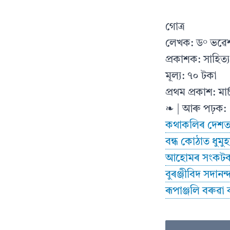
গোত্ৰ
লেখক: ড° ভৱে
প্ৰকাশক: সাহিত্য চ
মূল্য: ৭০ টকা
প্ৰথম প্ৰকাশ: মা
❧ | আৰু পঢ়ক:
কথাকলিৰ দেশত: ক
বন্ধ কোঠাত ধুমু
আহোমৰ সংকটক
বুৰঞ্জীবিদ সদানন
ৰূপাঞ্জলি বৰুৱ