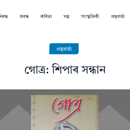
িৱন্ধ
প্ৰবন্ধ
কবিতা
গল্প
সাংস্কৃতিকী
গ্ৰন্থবাৰ্তা
গ্ৰন্থবাৰ্তা
গোত্ৰ: শিপাৰ সন্ধান