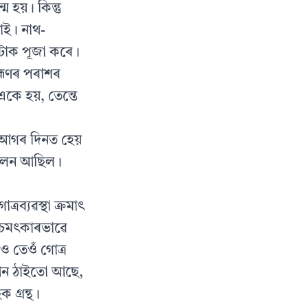
 হয়। কিন্তু
াই। নাথ-
টোক পূজা কৰে।
াহ্মণৰ পৰাশৰ
একে হয়, তেন্তে
ক আগৰ দিনত হেয়
্ৰচলন আছিল।
ব্যৱস্থা ক্ৰমাৎ
ক চমৎকাৰভাৱে
েও তেওঁ গোত্ৰ
ন আন ঠাইতো আছে,
 গ্ৰন্থ।