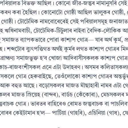
 পৰিয়ালত বিভক্ত আছিল। কোনো জীৱ-জন্তুৰ নামানুসৰি সেই গ
কৰণ কৰা হৈছিল। কোনোটো গোষ্ঠী আছিল ভালুকৰ গোষ্ঠী
 গোষ্ঠী। টোটেমিক নামবোৰেৰেই সেই পৰিয়ালসমূহ জনাজা
মূহ ঋষিনামবাচী, টোটেমিক-টিটুলাৰ নাইবা বৈদিক-লৌকিক 
দু সমাজত ব্যাপকভাৱে পোৱা কাশ্যপ গোত্ৰ— যাৰ অৰ্থ কূৰ্ম, প
। শব্দটোৰ ব্যুৎপত্তিগত অৰ্থই কূৰ্মৰ লগত কাশ্যপ গোত্ৰৰ ম
ৰাহ্মণ্য সমাজভুক্ত হ’ব খোজা আদিবাসীসকলক কাশ্যপ গোত্ৰৰ অ
কোচ-ৰাজবংশীসকল এনে এটা উদাহৰণ। অসমৰ কলিতাসকল
িসকলে গোত্ৰ হেৰুৱাইছে, তেওঁলোকো কাশ্যপ গোত্ৰৰ অন্তৰ্ভু
্ৰ আৰু বহুত আছে। বড়োসকলৰ মাজত মৗছাহাৰী নামৰ এটা গো
সকলৰ মাজত স্ৰিয়েহ (বান্দৰ), বাৰ্ডচ (কেঁকোৰা), মেচসকল
তুবাচক গোত্ৰ। ভাৰতৰ বাহিৰেও ৰোমত জন্তুবাচক বা পাচলিব
োৰৰ কেইটামান হ’ল— পাৰ্টিয়া (গাহৰি), এচিনিয়া (গাধ), ফ