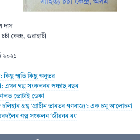
শ দাস
ৰ্চা কেন্দ্ৰ, গুৱাহাটী
ৰ্চ ২০২১
িছু স্মৃতি কিছু অনুভৱ
হা: এখন গল্প সংকলনৰ পঞ্চাছ বছৰ
ালত ভোটাই ডেকা
্দ চলিহাৰ গ্ৰন্থ ‘প্ৰাচীন ভাৰতৰ গণৰাজ্য’: এক চমু আলোচনা
া বৰদলৈৰ গল্প সংকলন ‘জীৱনৰ ৰংʼ