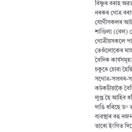
বিষ্ণুৰ বৰাহ অ
নৰকৰ গোত্ৰ বৰা
যোগীসকলৰ আটাই
শাণ্ডিল্য (বেল)
গোত্ৰীয়সকলে পা
তেওঁলোকেৰ মাজ
বৈদিক কাৰ্যসমূ
চকুৰে চোৱা হৈছ
সগোত্ৰ-সপ্ৰবৰ-সপ
কটকটীয়াকৈ বৈদি
লুপ্ত হৈ আহিব 
দাঙি ধৰিছে ড° ভ
ব্যৱস্থাৰ বহু ন
তাৰো ইংগিত দিছে 