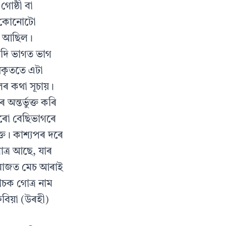
োষ্ঠী বা
, কোনোটো
ত আছিল।
আদি ভাগত ভাগ
্ৰকৃততে এটা
িলৰ কথা সূচায়।
ন্তৰ্ভুক্ত কৰি
ৰো বেছিভাগৰে
ক্ত। কাশ্যপৰ দৰে
ত্ৰ আছে, যাৰ
ৰ মাজত মেচ আৰাই
াচক গোত্ৰ নাম
েবিয়া (উৰহী)