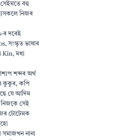
 সেইমতে বহু
্যসকলে নিজৰ
os-ৰ দৰেই
, সংস্কৃত ভাষাৰ
 Kin, মধ্য
্যপ শব্দৰ অৰ্থ
ে কুকুৰ, কপি
কৈছে যে আদিম
 নিজকে সেই
নিজৰ টোটেমক
ূহো
গৰ সমাজখন নানা