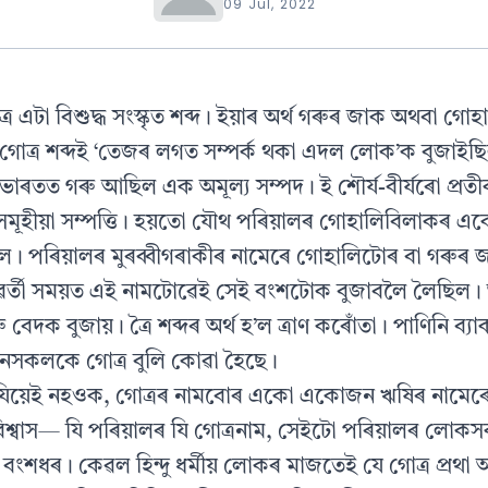
09 Jul, 2022
ত্ৰ এটা বিশুদ্ধ সংস্কৃত শব্দ। ইয়াৰ অৰ্থ গৰুৰ জাক অথবা গো
গোত্ৰ শব্দই ‘তেজৰ লগত সম্পৰ্ক থকা এদল লোক’ক বুজাইছিল
ভাৰতত গৰু আছিল এক অমূল্য সম্পদ। ই শৌৰ্য-বীৰ্যৰো প্ৰ
মূহীয়া সম্পত্তি। হয়তো যৌথ পৰিয়ালৰ গোহালিবিলাকৰ এ
ল। পৰিয়ালৰ মুৰব্বীগৰাকীৰ নামেৰে গোহালিটোৰ বা গৰুৰ 
ৰ্তী সময়ত এই নামটোৱেই সেই বংশটোক বুজাবলৈ লৈছিল
 বেদক বুজায়। ত্ৰৈ শব্দৰ অৰ্থ হ’ল ত্ৰাণ কৰোঁতা। পাণিনি ব্যা
ানসকলকে গোত্ৰ বুলি কোৱা হৈছে।
ৰ্থ যিয়েই নহওক, গোত্ৰৰ নামবোৰ একো একোজন ঋষিৰ নামেৰ
 বিশ্বাস— যি পৰিয়ালৰ যি গোত্ৰনাম, সেইটো পৰিয়ালৰ লো
 বংশধৰ। কেৱল হিন্দু ধৰ্মীয় লোকৰ মাজতেই যে গোত্ৰ প্ৰথা