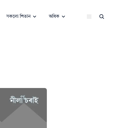
সকলো শিতান
অধিক