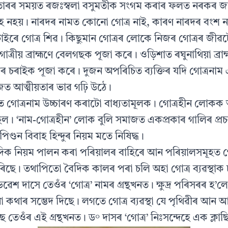
ৱতাৰৰ সময়ত ৰজঃস্বলা বসুমতীক সংগম কৰাৰ ফলত নৰকৰ জন্ম
হ নহয়। নাৰদৰ নামত কোনো গোত্ৰ নাই, কাৰণ নাৰদৰ বংশ ন
ৰে গোত্ৰ শিৱ। কিছুমান গোত্ৰৰ লোকে নিজৰ গোত্ৰৰ জীৱ
 গোত্ৰীয় ব্ৰাহ্মণে বেলগছক পূজা কৰে। ওড়িশাত ৰঘুনাথিয়া ব্ৰ
ৰ চৰাইক পূজা কৰে। দুজন অপৰিচিত ব্যক্তিৰ যদি গোত্ৰনাম 
ত আত্মীয়তাৰ ভাৱ গঢ়ি উঠে।
হত গোত্ৰনাম উচ্চাৰণ কৰাটো বাধ্যতামূলক। গোত্ৰহীন লোক
িল। ‘নাম-গোত্ৰহীন’ লোক বুলি সমাজত একপ্ৰকাৰ গালিৰ প
িণ্ডন বিবাহ হিন্দুৰ নিয়ম মতে নিষিদ্ধ।
ক নিয়ম পালন কৰা পৰিয়ালৰ বাহিৰে আন পৰিয়ালসমূহত গোত্ৰ
ধৰিছে। তথাপিতো বৈদিক কালৰ পৰা চলি অহা গোত্ৰ ব্যৱস্থা
ৱেশ দাসে তেওঁৰ ‘গোত্ৰ’ নামৰ গ্ৰন্থখনত। ক্ষুদ্ৰ পৰিসৰৰ হ’ল
জনা কথাৰ সম্ভেদ দিছে। লগতে গোত্ৰ ব্যৱস্থা যে পৃথিৱীৰ আ
তেওঁৰ এই গ্ৰন্থখনত। ড° দাসৰ ‘গোত্ৰ’ নিঃসন্দেহে এক ক্লাছিক