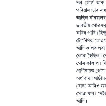
দল, গোষ্ঠী আৰু
পৰিয়ালটোৰ নাম
আছিল ঘঁৰিয়ালৰ
ভাৰতীয় গোত্ৰস
কৰিব পাৰি। হিন্
টোটেমিক গোত্ৰহে
আদি কালৰ পৰা ব্
লোৱা হৈছিল। 
গোত্ৰ কাশ্যপ। য
প্ৰাণীবাচক গোত
অৰ্থ বাঘ। খাছী
(বাঘ) আদিও জন্
পোৱা যায়। সেইব
আদি।