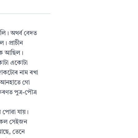
হালি। অথৰ্ব বেদত
। প্ৰাচীন
তীক আছিল।
কোটা একোটা
জাকটোৰ নাম ৰখা
। আনহাতে গো
কৰণত পুত্ৰ-পৌত্ৰ
ে পোৱা যায়।
কসকল সেইজন
 আছে, তেনে