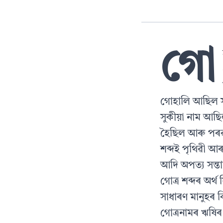
গো
গোহালি আছিল স
সুকীয়া নাম আছি
হৈছিল আৰু পৰৱ
শব্দই পৃথিৱী আৰু
আদি অপত্য সন্ত
গোত্ৰ শব্দৰ অ
সাধাৰণ মানুহৰ
গোত্ৰনামৰ ঋষিৰ