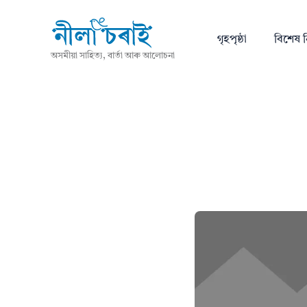
গৃহপৃষ্ঠা
বিশেষ ন
অসমীয়া সাহিত্য, বাৰ্তা আৰু আলোচনা