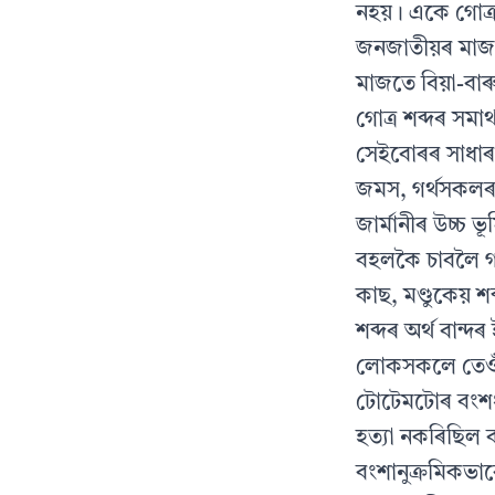
নহয়। একে গোত্ৰ
জনজাতীয়ৰ মাজত
মাজতে বিয়া-বাৰ
গোত্ৰ শব্দৰ সমা
সেইবোৰৰ সাধাৰণ
জমস, গৰ্থসকলৰ 
জাৰ্মানীৰ উচ্চ 
বহলকৈ চাবলৈ গ’
কাছ, মণ্ডুকেয় শ
শব্দৰ অৰ্থ বান
লোকসকলে তেওঁ
টোটেমটোৰ বংশধৰ
হত্যা নকৰিছিল 
বংশানুক্ৰমিকভা