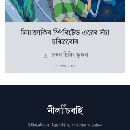
মিয়াজাকিৰ স্পিৰিটেড এৱেৰ সঁচা
চৰিত্ৰবোৰ
চন্দন চিৰিং ফুকন
16 Nov, 2017
ইণ্টাৰনেটত অসমীয়া সাহিত্য, বাৰ্তা আৰু আলোচনা