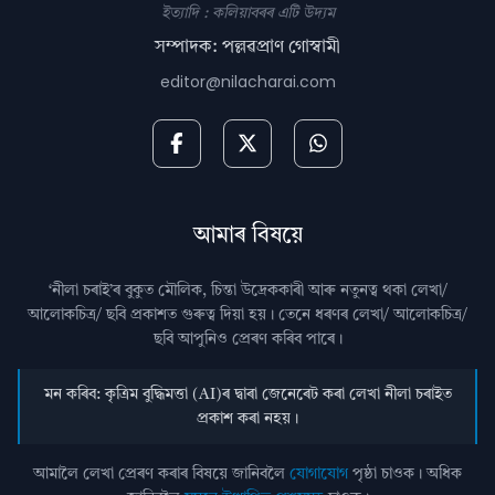
ইত্যাদি : কলিয়াবৰৰ এটি উদ্যম
সম্পাদক: পল্লৱপ্ৰাণ গোস্বামী
editor@nilacharai.com
আমাৰ বিষয়ে
‘নীলা চৰাই’ৰ বুকুত মৌলিক, চিন্তা উদ্রেককাৰী আৰু নতুনত্ব থকা লেখা/
আলোকচিত্ৰ/ ছবি প্রকাশত গুৰুত্ব দিয়া হয়। তেনে ধৰণৰ লেখা/ আলোকচিত্ৰ/
ছবি আপুনিও প্রেৰণ কৰিব পাৰে।
মন কৰিব: কৃত্ৰিম বুদ্ধিমত্তা (AI)ৰ দ্বাৰা জেনেৰেট কৰা লেখা নীলা চৰাইত
প্ৰকাশ কৰা নহয়।
আমালৈ লেখা প্ৰেৰণ কৰাৰ বিষয়ে জানিবলৈ
যোগাযোগ
পৃষ্ঠা চাওক। অধিক