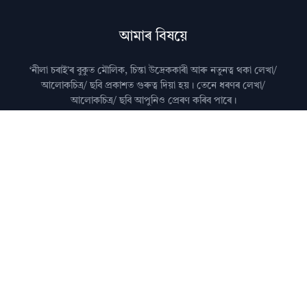
আমাৰ বিষয়ে
‘নীলা চৰাই’ৰ বুকুত মৌলিক, চিন্তা উদ্রেককাৰী আৰু নতুনত্ব থকা লেখা/
আলোকচিত্ৰ/ ছবি প্রকাশত গুৰুত্ব দিয়া হয়। তেনে ধৰণৰ লেখা/
আলোকচিত্ৰ/ ছবি আপুনিও প্রেৰণ কৰিব পাৰে।
মন কৰিব: কৃত্ৰিম বুদ্ধিমত্তা (AI)ৰ দ্বাৰা জেনেৰেট কৰা লেখা নীলা
চৰাইত প্ৰকাশ কৰা নহয়।
আমালৈ লেখা প্ৰেৰণ কৰাৰ বিষয়ে জানিবলৈ
যোগাযোগ
পৃষ্ঠা চাওক।
অধিক জানিবলৈ
সঘনে উত্থাপিত প্ৰশ্নসমূহ
চাওক।