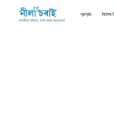
গৃহপৃষ্ঠা
বিশেষ ন
অসমীয়া সাহিত্য, বাৰ্তা আৰু আলোচনা