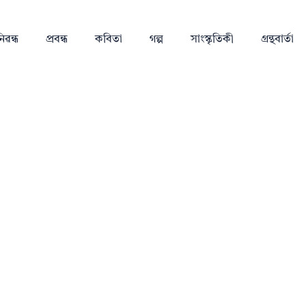
িৱন্ধ
প্ৰবন্ধ
কবিতা
গল্প
সাংস্কৃতিকী
গ্ৰন্থবাৰ্তা