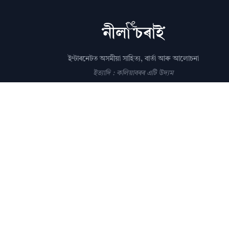
ইণ্টাৰনেটত অসমীয়া সাহিত্য, বাৰ্তা আৰু আলোচনা
ইত্যাদি : কলিয়াবৰৰ এটি উদ্যম
সম্পাদক: পল্লৱপ্ৰাণ গোস্বামী
editor@nilacharai.com
About
Contact
AI Policy
FAQ
Privacy
Subscribe