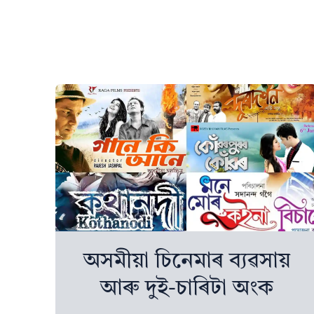
অসমীয়া চিনেমাৰ ব্যৱসায়
আৰু দুই-চাৰিটা অংক