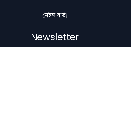
মেইল বাৰ্তা
Newsletter
Subscribe to get the latest articles,
literature updates, and news delivered
straight to your inbox.
Email Address
Subscribe
Copyright © 2012-2026 Nilacharai.com