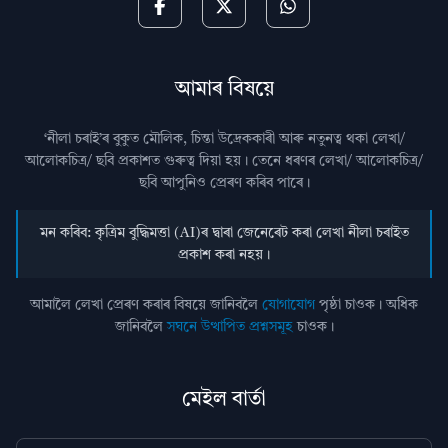
আমাৰ বিষয়ে
‘নীলা চৰাই’ৰ বুকুত মৌলিক, চিন্তা উদ্রেককাৰী আৰু নতুনত্ব থকা লেখা/
আলোকচিত্ৰ/ ছবি প্রকাশত গুৰুত্ব দিয়া হয়। তেনে ধৰণৰ লেখা/ আলোকচিত্ৰ/
ছবি আপুনিও প্রেৰণ কৰিব পাৰে।
মন কৰিব: কৃত্ৰিম বুদ্ধিমত্তা (AI)ৰ দ্বাৰা জেনেৰেট কৰা লেখা নীলা চৰাইত
প্ৰকাশ কৰা নহয়।
আমালৈ লেখা প্ৰেৰণ কৰাৰ বিষয়ে জানিবলৈ
যোগাযোগ
পৃষ্ঠা চাওক। অধিক
জানিবলৈ
সঘনে উত্থাপিত প্ৰশ্নসমূহ
চাওক।
মেইল বাৰ্তা