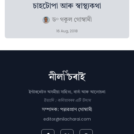
চাহটোপা আৰু স্বাস্থ্যকথা
ড° গকুল গোস্বামী
16 Aug, 2018
ইণ্টাৰনেটত অসমীয়া সাহিত্য, বাৰ্তা আৰু আলোচনা
ইত্যাদি : কলিয়াবৰৰ এটি উদ্যম
সম্পাদক: পল্লৱপ্ৰাণ গোস্বামী
editor@nilacharai.com