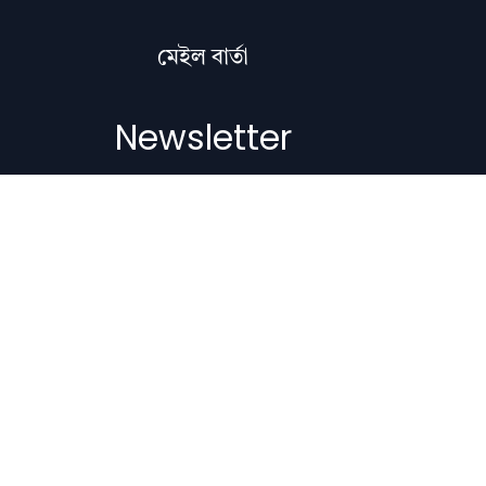
মেইল বাৰ্তা
Newsletter
Subscribe to get the latest articles,
literature updates, and news delivered
straight to your inbox.
Email Address
Subscribe
Copyright © 2012-2026 Nilacharai.com