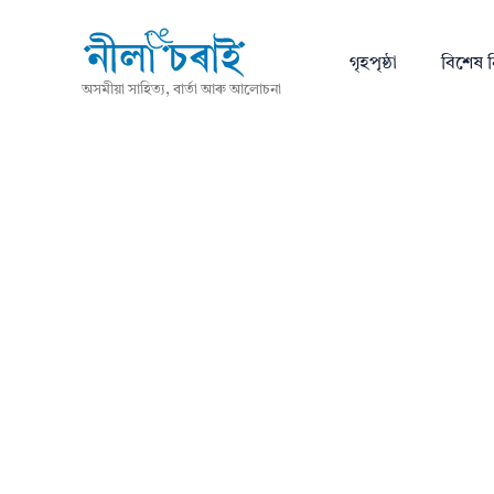
গৃহপৃষ্ঠা
বিশেষ ন
অসমীয়া সাহিত্য, বাৰ্তা আৰু আলোচনা