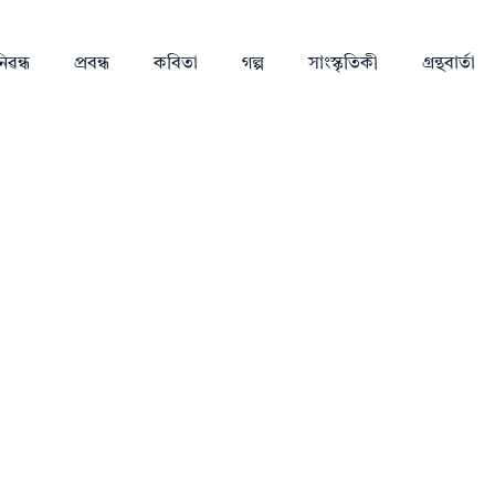
িৱন্ধ
প্ৰবন্ধ
কবিতা
গল্প
সাংস্কৃতিকী
গ্ৰন্থবাৰ্তা