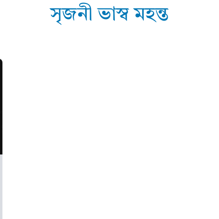
সৃজনী ভাস্ব মহন্ত