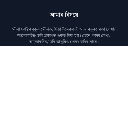
আমাৰ বিষয়ে
‘নীলা চৰাই’ৰ বুকুত মৌলিক, চিন্তা উদ্রেককাৰী আৰু নতুনত্ব থকা লেখা/
আলোকচিত্ৰ/ ছবি প্রকাশত গুৰুত্ব দিয়া হয়। তেনে ধৰণৰ লেখা/
আলোকচিত্ৰ/ ছবি আপুনিও প্রেৰণ কৰিব পাৰে।
মন কৰিব: কৃত্ৰিম বুদ্ধিমত্তা (AI)ৰ দ্বাৰা জেনেৰেট কৰা লেখা নীলা
চৰাইত প্ৰকাশ কৰা নহয়।
আমালৈ লেখা প্ৰেৰণ কৰাৰ বিষয়ে জানিবলৈ
যোগাযোগ
পৃষ্ঠা চাওক।
অধিক জানিবলৈ
সঘনে উত্থাপিত প্ৰশ্নসমূহ
চাওক।