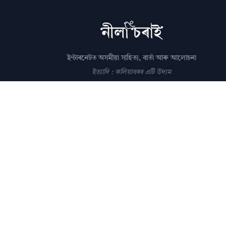
ইণ্টাৰনেটত অসমীয়া সাহিত্য, বাৰ্তা আৰু আলোচনা
ইত্যাদি : কলিয়াবৰৰ এটি উদ্যম
সম্পাদক: পল্লৱপ্ৰাণ গোস্বামী
editor@nilacharai.com
About
Contact
AI Policy
FAQ
Privacy
Subscribe