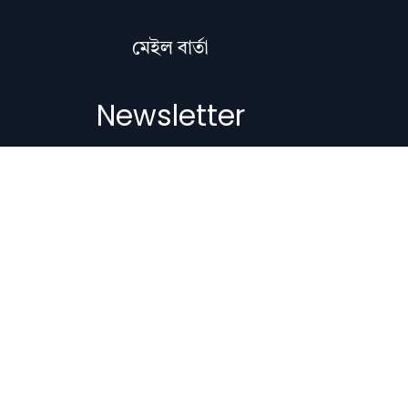
মেইল বাৰ্তা
Newsletter
Subscribe to get the latest articles,
literature updates, and news delivered
straight to your inbox.
Email Address
Subscribe
Copyright © 2012-2026 Nilacharai.com