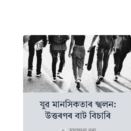
যুৱ মানসিকতাৰ স্খলন:
উত্তৰণৰ বাট বিচাৰি