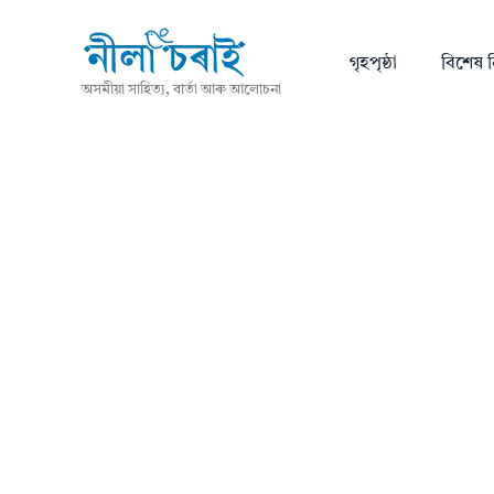
গৃহপৃষ্ঠা
বিশেষ ন
অসমীয়া সাহিত্য, বাৰ্তা আৰু আলোচনা