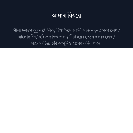
আমাৰ বিষয়ে
‘নীলা চৰাই’ৰ বুকুত মৌলিক, চিন্তা উদ্রেককাৰী আৰু নতুনত্ব থকা লেখা/
আলোকচিত্ৰ/ ছবি প্রকাশত গুৰুত্ব দিয়া হয়। তেনে ধৰণৰ লেখা/
আলোকচিত্ৰ/ ছবি আপুনিও প্রেৰণ কৰিব পাৰে।
মন কৰিব: কৃত্ৰিম বুদ্ধিমত্তা (AI)ৰ দ্বাৰা জেনেৰেট কৰা লেখা নীলা
চৰাইত প্ৰকাশ কৰা নহয়।
আমালৈ লেখা প্ৰেৰণ কৰাৰ বিষয়ে জানিবলৈ
যোগাযোগ
পৃষ্ঠা চাওক।
অধিক জানিবলৈ
সঘনে উত্থাপিত প্ৰশ্নসমূহ
চাওক।