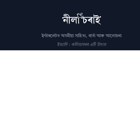
ইণ্টাৰনেটত অসমীয়া সাহিত্য, বাৰ্তা আৰু আলোচনা
ইত্যাদি : কলিয়াবৰৰ এটি উদ্যম
সম্পাদক: পল্লৱপ্ৰাণ গোস্বামী
editor@nilacharai.com
About
Contact
AI Policy
FAQ
Privacy
Subscribe