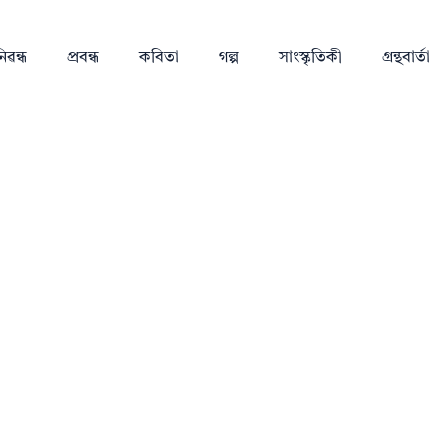
িৱন্ধ
প্ৰবন্ধ
কবিতা
গল্প
সাংস্কৃতিকী
গ্ৰন্থবাৰ্তা