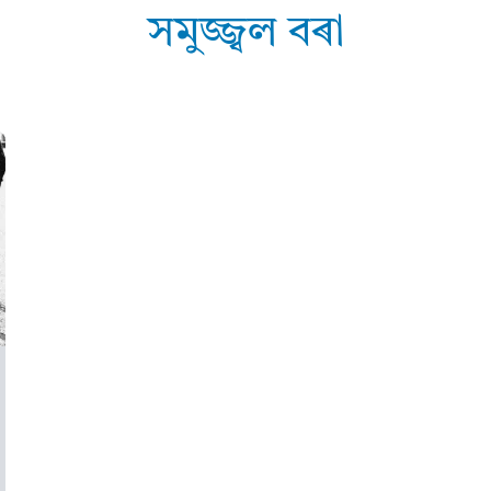
সমুজ্জ্বল বৰা