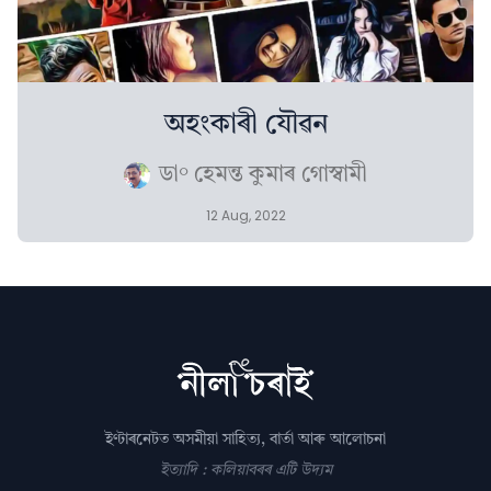
অহংকাৰী যৌৱন
ডা° হেমন্ত কুমাৰ গোস্বামী
12 Aug, 2022
ইণ্টাৰনেটত অসমীয়া সাহিত্য, বাৰ্তা আৰু আলোচনা
ইত্যাদি : কলিয়াবৰৰ এটি উদ্যম