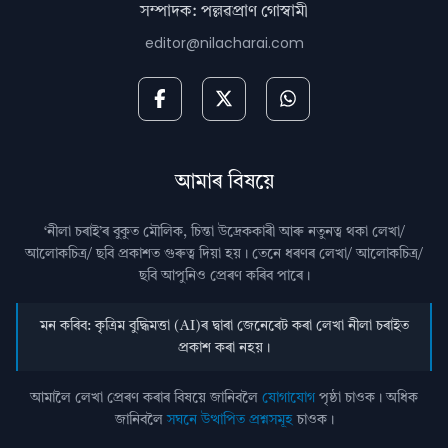
সম্পাদক: পল্লৱপ্ৰাণ গোস্বামী
editor@nilacharai.com
আমাৰ বিষয়ে
‘নীলা চৰাই’ৰ বুকুত মৌলিক, চিন্তা উদ্রেককাৰী আৰু নতুনত্ব থকা লেখা/
আলোকচিত্ৰ/ ছবি প্রকাশত গুৰুত্ব দিয়া হয়। তেনে ধৰণৰ লেখা/ আলোকচিত্ৰ/
ছবি আপুনিও প্রেৰণ কৰিব পাৰে।
মন কৰিব: কৃত্ৰিম বুদ্ধিমত্তা (AI)ৰ দ্বাৰা জেনেৰেট কৰা লেখা নীলা চৰাইত
প্ৰকাশ কৰা নহয়।
আমালৈ লেখা প্ৰেৰণ কৰাৰ বিষয়ে জানিবলৈ
যোগাযোগ
পৃষ্ঠা চাওক। অধিক
জানিবলৈ
সঘনে উত্থাপিত প্ৰশ্নসমূহ
চাওক।