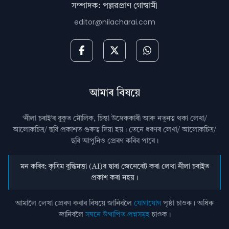
সম্পাদক: পল্লৱপ্ৰাণ গোস্বামী
editor@nilacharai.com
আমাৰ বিষয়ে
‘নীলা চৰাই’ৰ বুকুত মৌলিক, চিন্তা উদ্রেককাৰী আৰু নতুনত্ব থকা লেখা/
আলোকচিত্ৰ/ ছবি প্রকাশত গুৰুত্ব দিয়া হয়। তেনে ধৰণৰ লেখা/ আলোকচিত্ৰ/
ছবি আপুনিও প্রেৰণ কৰিব পাৰে।
মন কৰিব: কৃত্ৰিম বুদ্ধিমত্তা (AI)ৰ দ্বাৰা জেনেৰেট কৰা লেখা নীলা চৰাইত
প্ৰকাশ কৰা নহয়।
আমালৈ লেখা প্ৰেৰণ কৰাৰ বিষয়ে জানিবলৈ
যোগাযোগ
পৃষ্ঠা চাওক। অধিক
জানিবলৈ
সঘনে উত্থাপিত প্ৰশ্নসমূহ
চাওক।