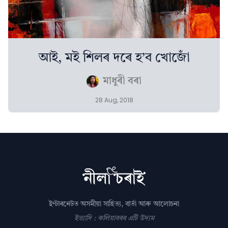
আই, মই শিলৰ দৰে হ’ব খোজোঁ
মাধুৰী বৰা
28 Aug, 2018
ইণ্টাৰনেটত অসমীয়া সাহিত্য, বাৰ্তা আৰু আলোচনা
ইত্যাদি : কলিয়াবৰৰ এটি উদ্যম