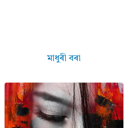
মাধুৰী বৰা