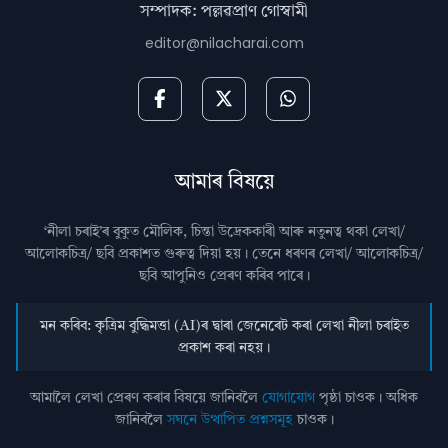
সম্পাদক: পল্লৱপ্ৰাণ গোস্বামী
editor@nilacharai.com
আমাৰ বিষয়ে
‘নীলা চৰাই’ৰ বুকুত মৌলিক, চিন্তা উদ্রেককাৰী আৰু নতুনত্ব থকা লেখা/
আলোকচিত্ৰ/ ছবি প্রকাশত গুৰুত্ব দিয়া হয়। তেনে ধৰণৰ লেখা/ আলোকচিত্ৰ/
ছবি আপুনিও প্রেৰণ কৰিব পাৰে।
মন কৰিব: কৃত্ৰিম বুদ্ধিমত্তা (AI)ৰ দ্বাৰা জেনেৰেট কৰা লেখা নীলা চৰাইত
প্ৰকাশ কৰা নহয়।
আমালৈ লেখা প্ৰেৰণ কৰাৰ বিষয়ে জানিবলৈ
যোগাযোগ
পৃষ্ঠা চাওক। অধিক
জানিবলৈ
সঘনে উত্থাপিত প্ৰশ্নসমূহ
চাওক।