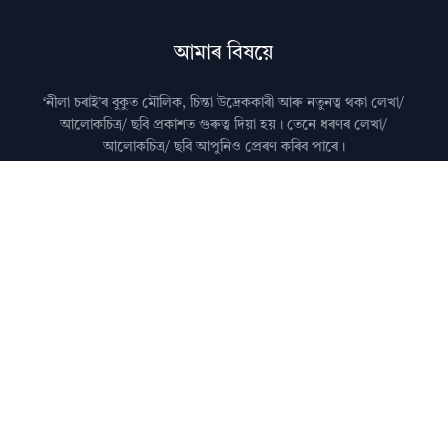
আমাৰ বিষয়ে
‘নীলা চৰাই’ৰ বুকুত মৌলিক, চিন্তা উদ্রেককাৰী আৰু নতুনত্ব থকা লেখা/
আলোকচিত্ৰ/ ছবি প্রকাশত গুৰুত্ব দিয়া হয়। তেনে ধৰণৰ লেখা/
আলোকচিত্ৰ/ ছবি আপুনিও প্রেৰণ কৰিব পাৰে।
মন কৰিব: কৃত্ৰিম বুদ্ধিমত্তা (AI)ৰ দ্বাৰা জেনেৰেট কৰা লেখা নীলা
চৰাইত প্ৰকাশ কৰা নহয়।
আমালৈ লেখা প্ৰেৰণ কৰাৰ বিষয়ে জানিবলৈ
যোগাযোগ
পৃষ্ঠা চাওক।
অধিক জানিবলৈ
সঘনে উত্থাপিত প্ৰশ্নসমূহ
চাওক।