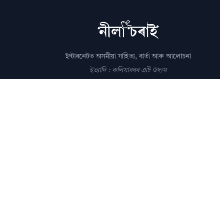
ইণ্টাৰনেটত অসমীয়া সাহিত্য, বাৰ্তা আৰু আলোচনা
ইত্যাদি : কলিয়াবৰৰ এটি উদ্যম
সম্পাদক: পল্লৱপ্ৰাণ গোস্বামী
editor@nilacharai.com
About
Contact
AI Policy
FAQ
Privacy
Subscribe