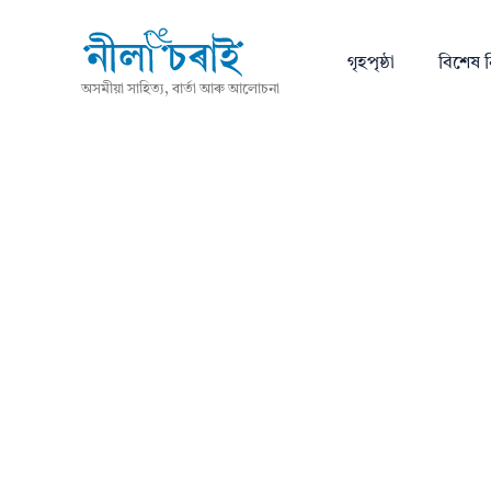
গৃহপৃষ্ঠা
বিশেষ ন
অসমীয়া সাহিত্য, বাৰ্তা আৰু আলোচনা