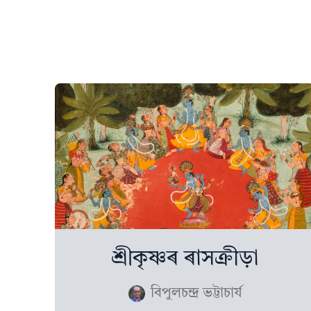
শ্ৰীকৃষ্ণৰ ৰাসক্রীড়া
বিপুলচন্দ্ৰ ভট্টাচাৰ্য