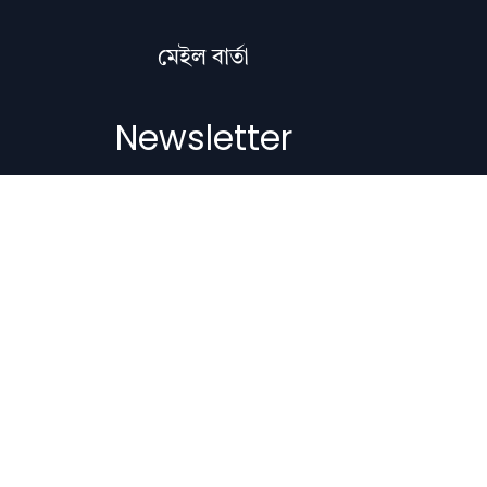
মেইল বাৰ্তা
Newsletter
Subscribe to get the latest articles,
literature updates, and news delivered
straight to your inbox.
Email Address
Subscribe
Copyright © 2012-2026 Nilacharai.com