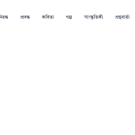
িৱন্ধ
প্ৰবন্ধ
কবিতা
গল্প
সাংস্কৃতিকী
গ্ৰন্থবাৰ্তা