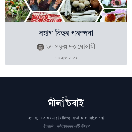
বহাগ বিহুৰ পৰম্পৰা
ড° প্ৰফুল্ল দত্ত গোস্বামী
09 Apr, 2023
ইণ্টাৰনেটত অসমীয়া সাহিত্য, বাৰ্তা আৰু আলোচনা
ইত্যাদি : কলিয়াবৰৰ এটি উদ্যম