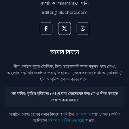
সম্পাদক: পল্লৱপ্ৰাণ গোস্বামী
editor@nilacharai.com
আমাৰ বিষয়ে
‘নীলা চৰাই’ৰ বুকুত মৌলিক, চিন্তা উদ্রেককাৰী আৰু নতুনত্ব থকা লেখা/
আলোকচিত্ৰ/ ছবি প্রকাশত গুৰুত্ব দিয়া হয়। তেনে ধৰণৰ লেখা/ আলোকচিত্ৰ/
ছবি আপুনিও প্রেৰণ কৰিব পাৰে।
মন কৰিব: কৃত্ৰিম বুদ্ধিমত্তা (AI)ৰ দ্বাৰা জেনেৰেট কৰা লেখা নীলা চৰাইত
প্ৰকাশ কৰা নহয়।
আমালৈ লেখা প্ৰেৰণ কৰাৰ বিষয়ে জানিবলৈ
যোগাযোগ
পৃষ্ঠা চাওক। অধিক
জানিবলৈ
সঘনে উত্থাপিত প্ৰশ্নসমূহ
চাওক।