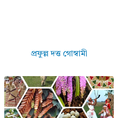
প্ৰফুল্ল দত্ত গোস্বামী