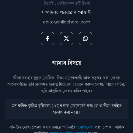
ইত্যাদি : কলিয়াবৰৰ এটি উদ্যম
সম্পাদক: পল্লৱপ্ৰাণ গোস্বামী
editor@nilacharai.com
আমাৰ বিষয়ে
‘নীলা চৰাই’ৰ বুকুত মৌলিক, চিন্তা উদ্রেককাৰী আৰু নতুনত্ব থকা লেখা/
আলোকচিত্ৰ/ ছবি প্রকাশত গুৰুত্ব দিয়া হয়। তেনে ধৰণৰ লেখা/ আলোকচিত্ৰ/
ছবি আপুনিও প্রেৰণ কৰিব পাৰে।
মন কৰিব: কৃত্ৰিম বুদ্ধিমত্তা (AI)ৰ দ্বাৰা জেনেৰেট কৰা লেখা নীলা চৰাইত
প্ৰকাশ কৰা নহয়।
আমালৈ লেখা প্ৰেৰণ কৰাৰ বিষয়ে জানিবলৈ
যোগাযোগ
পৃষ্ঠা চাওক। অধিক