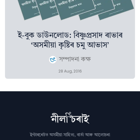
ই-বুক ডাউনলোড: বিষ্ণুপ্ৰসাদ ৰাভাৰ
‘অসমীয়া কৃষ্টিৰ চমু আভাস’
সম্পাদনা কক্ষ
28 Aug, 2016
ইণ্টাৰনেটত অসমীয়া সাহিত্য, বাৰ্তা আৰু আলোচনা