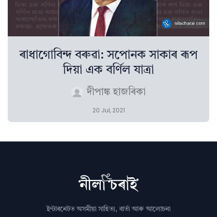
ৰাধাগোবিন্দ বৰুৱা: সপোনক সাকাৰ ৰূপ
দিয়া এক বৰ্ণিল যাত্ৰা
দীপাঙ্ক হাজৰিকা
20 Jul, 2021
ইণ্টাৰনেটত অসমীয়া সাহিত্য, বাৰ্তা আৰু আলোচনা