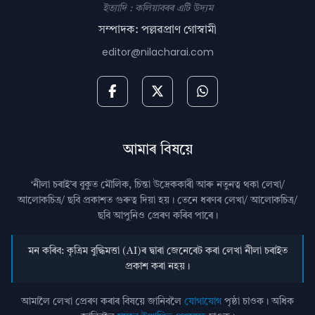
ইত্যাদি : কলিয়াবৰৰ এটি উদ্যম
সম্পাদক: পল্লৱপ্ৰাণ গোস্বামী
editor@nilacharai.com
আমাৰ বিষয়ে
‘নীলা চৰাই’ৰ বুকুত মৌলিক, চিন্তা উদ্রেককাৰী আৰু নতুনত্ব থকা লেখা/
আলোকচিত্ৰ/ ছবি প্রকাশত গুৰুত্ব দিয়া হয়। তেনে ধৰণৰ লেখা/ আলোকচিত্ৰ/
ছবি আপুনিও প্রেৰণ কৰিব পাৰে।
মন কৰিব: কৃত্ৰিম বুদ্ধিমত্তা (AI)ৰ দ্বাৰা জেনেৰেট কৰা লেখা নীলা চৰাইত
প্ৰকাশ কৰা নহয়।
আমালৈ লেখা প্ৰেৰণ কৰাৰ বিষয়ে জানিবলৈ
যোগাযোগ
পৃষ্ঠা চাওক। অধিক