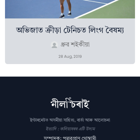
অভিজাত ক্ৰীড়া টেনিচত লিংগ বৈষম্য
ধ্ৰুৱ শইকীয়া
28 Aug, 2019
ইণ্টাৰনেটত অসমীয়া সাহিত্য, বাৰ্তা আৰু আলোচনা
ইত্যাদি : কলিয়াবৰৰ এটি উদ্যম
সম্পাদক: পল্লৱপ্ৰাণ গোস্বামী