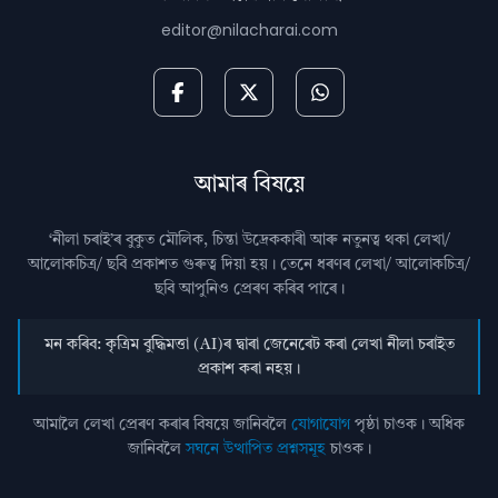
editor@nilacharai.com
আমাৰ বিষয়ে
‘নীলা চৰাই’ৰ বুকুত মৌলিক, চিন্তা উদ্রেককাৰী আৰু নতুনত্ব থকা লেখা/
আলোকচিত্ৰ/ ছবি প্রকাশত গুৰুত্ব দিয়া হয়। তেনে ধৰণৰ লেখা/ আলোকচিত্ৰ/
ছবি আপুনিও প্রেৰণ কৰিব পাৰে।
মন কৰিব: কৃত্ৰিম বুদ্ধিমত্তা (AI)ৰ দ্বাৰা জেনেৰেট কৰা লেখা নীলা চৰাইত
প্ৰকাশ কৰা নহয়।
আমালৈ লেখা প্ৰেৰণ কৰাৰ বিষয়ে জানিবলৈ
যোগাযোগ
পৃষ্ঠা চাওক। অধিক
জানিবলৈ
সঘনে উত্থাপিত প্ৰশ্নসমূহ
চাওক।