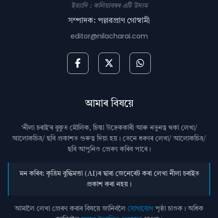
ইত্যাদি : কলিয়াবৰৰ এটি উদ্যম
সম্পাদক: পল্লৱপ্ৰাণ গোস্বামী
editor@nilacharai.com
আমাৰ বিষয়ে
‘নীলা চৰাই’ৰ বুকুত মৌলিক, চিন্তা উদ্রেককাৰী আৰু নতুনত্ব থকা লেখা/
আলোকচিত্ৰ/ ছবি প্রকাশত গুৰুত্ব দিয়া হয়। তেনে ধৰণৰ লেখা/ আলোকচিত্ৰ/
ছবি আপুনিও প্রেৰণ কৰিব পাৰে।
মন কৰিব: কৃত্ৰিম বুদ্ধিমত্তা (AI)ৰ দ্বাৰা জেনেৰেট কৰা লেখা নীলা চৰাইত
প্ৰকাশ কৰা নহয়।
আমালৈ লেখা প্ৰেৰণ কৰাৰ বিষয়ে জানিবলৈ
যোগাযোগ
পৃষ্ঠা চাওক। অধিক