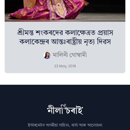
শ্ৰীমন্ত শংকৰদেৱ কলাক্ষেত্রত প্রয়াস
কলাকেন্দ্রৰ আন্তঃৰাষ্ট্ৰীয় নৃত্য দিৱস
মালিনী গোস্বামী
22 May, 2019
ইণ্টাৰনেটত অসমীয়া সাহিত্য, বাৰ্তা আৰু আলোচনা