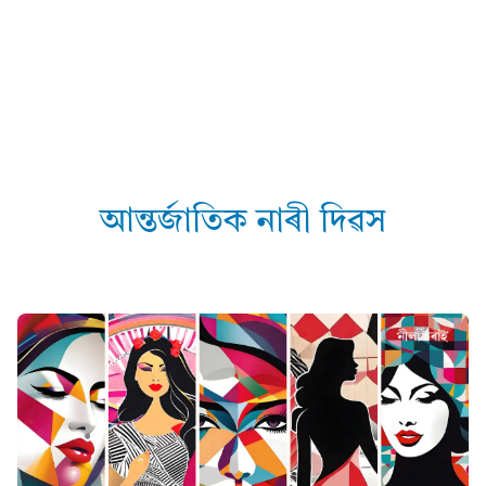
আন্তৰ্জাতিক নাৰী দিৱস