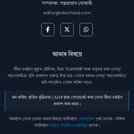
সম্পাদক: পল্লৱপ্ৰাণ গোস্বামী
editor@nilacharai.com
আমাৰ বিষয়ে
‘নীলা চৰাই’ৰ বুকুত মৌলিক, চিন্তা উদ্রেককাৰী আৰু নতুনত্ব থকা লেখা/
আলোকচিত্ৰ/ ছবি প্রকাশত গুৰুত্ব দিয়া হয়। তেনে ধৰণৰ লেখা/ আলোকচিত্ৰ/
ছবি আপুনিও প্রেৰণ কৰিব পাৰে।
মন কৰিব: কৃত্ৰিম বুদ্ধিমত্তা (AI)ৰ দ্বাৰা জেনেৰেট কৰা লেখা নীলা চৰাইত
প্ৰকাশ কৰা নহয়।
আমালৈ লেখা প্ৰেৰণ কৰাৰ বিষয়ে জানিবলৈ
যোগাযোগ
পৃষ্ঠা চাওক। অধিক
জানিবলৈ
সঘনে উত্থাপিত প্ৰশ্নসমূহ
চাওক।