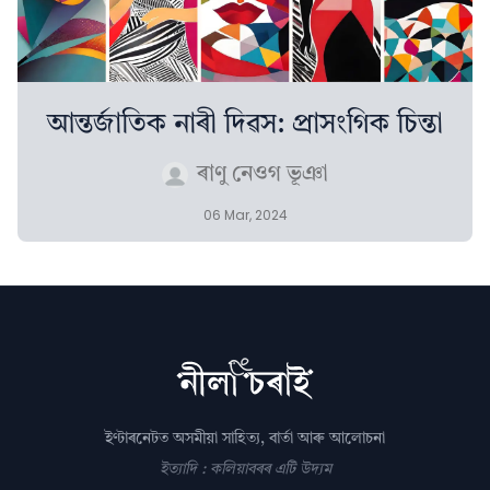
আন্তৰ্জাতিক নাৰী দিৱস: প্ৰাসংগিক চিন্তা
ৰাণু নেওগ ভূঞা
06 Mar, 2024
ইণ্টাৰনেটত অসমীয়া সাহিত্য, বাৰ্তা আৰু আলোচনা
ইত্যাদি : কলিয়াবৰৰ এটি উদ্যম