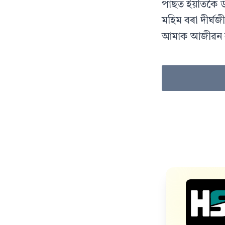
পাছত ইয়াতকৈ উপ
মহিম বৰা দীর্ঘজ
আমাক আজীৱন বা