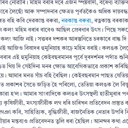
ৰিব নোৱাৰি। মহিম বৰাৰ দৰে এজন স্পষ্টবাদী, বৰেণ্য ব্যক্তি
াৰে লৈছোঁ আৰু সম্পাদনাৰ ক্ষেত্ৰত পূর্বতকৈও অধিক দায়বদ্ধ
 বহি কবি দেৱকান্ত বৰুৱা,
নৱকান্ত বৰুৱা
, ৰত্নকান্ত বৰকা
 কলং মহিম বৰাৰ বাবেও আছিল প্রেৰণাৰ উৎস। পিছে সৰুতে স
কলং আজি নাই। সত্তৰৰ দশকৰ আৰম্ভণিতে চৰকাৰে বান্ধ দি
াই আজিও বিষাদৰ হুমুনিয়াহ কাঢ়ে মহিম বৰাই। কলঙক লৈয
িম বৰাৰ এই হুমুনিয়াহ কেইবছৰমানৰ পূর্বে দূৰদৰ্শনৰ পৰ্দাত
 থিয় দি সেইদিনা মনৰ ক্ষোভ আবেগিকভাৱে প্রকাশ কৰিছ
য়ে। আমাৰ মনত সাঁচ বহি ৰৈছিল। কেইবছৰমান পাছত যেতিয়া
 প্ৰকাশৰ সৈতে জড়িত হৈ পৰিলো, তেতিয়া কলঙক লৈ বিস্ত
োৱা হ’ল। আমাৰ সাংবাদিকে কলঙৰ উৎসস্থলী হাতীমূৰাৰ পৰ
য কৃষিজীৱী, মৎস্যজীৱীক লগ ধৰি চাৰিখন প্রতিবেদন প্রস্তুত
গঞা কবি, সাহিত্যিক, বুদ্ধিজীৱী, ৰাজনৈতিক নেতাৰ উপৰি বি
য়াৰ মন্তব্যও প্রতিবেদনত তুলি ধৰা হৈছিল। আনন্দৰ কথা এ