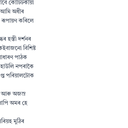
বাবে কোটিটকীয়া
ে আমি অধীৰ
 ৰূপায়ণ কৰিলে
ৰ হস্তী দৰ্শনৰ
কেইবাজনো বিশিষ্ট
সাধাৰণ পাঠক
ো হাউলি নপৰাকৈ
্ত পৰিয়ালটোক
ছ আৰু অজস্র
তথাপি অমৰ হে
ৰিয়হ মুঠিৰ