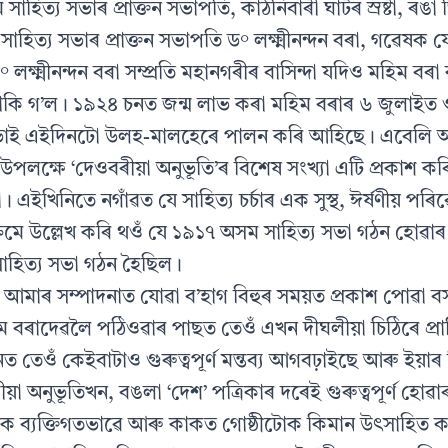
 সাহিত্য সভাৰ প্রাক্তন সভাপতি, কাঠনিবাৰী ঘাটৰ স্রষ্টা, ৰঙ
হিত্য সভাৰ প্রাক্তন সভাপতি ড° লক্ষ্মীনন্দন বৰা, গৱেষক যোগ
 লক্ষ্মীনন্দন বৰা সম্প্রতি মহানগৰীৰ বাসিন্দা যদিও মহিম ব
থাকি গ’ল। ১৯২৪ চনত জন্ম লাভ কৰা মহিম বৰাৰ ৬ জুলাইত
 সভাই এইদিনটো উলহ-মালহেৰে পালন কৰি আহিছে। এবেলি আ
উপলক্ষে ‘দেওবৰীয়া অনুভূতি’ৰ বিশেষ সংখ্যা এটি প্রকাশ ক
এইখিনিতে নগাঁৱত যে সাহিত্য চৰ্চাৰ এক সুস্থ, ঈর্ষণীয় প
গক্রমে উল্লেখ কৰি থওঁ যে ১৯১৭ অসম সাহিত্য সভা গঠন হোৱা
সাহিত্য সভা গঠন হৈছিল।
 আমাৰ সম্পাদনাত যোৱা ব’হাগ বিহুৰ সময়ত প্রকাশ পোৱা বস
ম বৰাদেৱলৈ পঠিওৱাৰ পাছত তেওঁ এখন দীঘলীয়া চিঠিৰে প্রাপ্ত
 তেওঁ কেইবাটাও গুৰুত্বপূর্ণ মন্তব্য আগবঢ়াইছে আৰু ইয়
া অনুভূতিখন, বঙলা ‘দেশ’ পত্রিকাৰ দৰেই গুৰুত্বপূর্ণ হোৱ
াক ব্যক্তিগতভাৱে আৰু কাকত গোষ্ঠীটোক কিমান উৎসাহিত কৰ