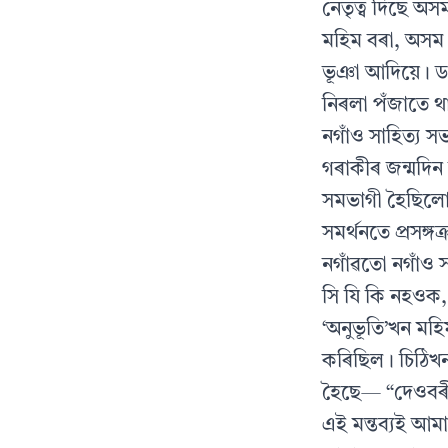
নেতৃত্ব দিছে অসম
মহিম বৰা, অসম সা
ভূঞা আদিয়ে। ড°
নিৰলা পঁজাতে 
নগাঁও সাহিত্য
গৰাকীৰ জন্মদিন 
সমভাগী হৈছিলো। 
সমৰ্থনতে প্রসঙ্
নগাঁৱতো নগাঁও 
সি যি কি নহওক,
‘অনুভূতি’খন মহি
কৰিছিল। চিঠিখনত
হৈছে— “দেওবৰীয়
এই মন্তব্যই আম