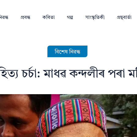
িৱন্ধ
প্ৰবন্ধ
কবিতা
গল্প
সাংস্কৃতিকী
গ্ৰন্থবাৰ্তা
বিশেষ নিৱন্ধ
হিত্য চর্চা: মাধৱ কন্দলীৰ পৰা 