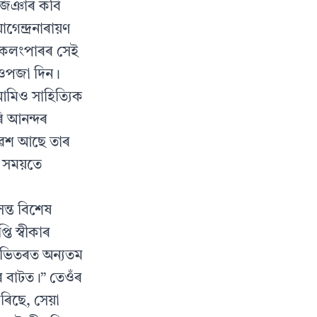
া জিঞাৰ কবি
েন্দ্ৰনাৰায়ণ
ৰা কলংপাৰৰ সেই
 ওপজা দিন।
মিও সাহিত্যিক
ৰি আনন্দৰ
ৰিৱেশ আছে তাৰ
ৰ সময়তে
ন্ত বিশেষ
ি স্বীকাৰ
াৰ ভিতৰত অন্যতম
াৰ বাটত।” তেওঁৰ
িছে, সেয়া