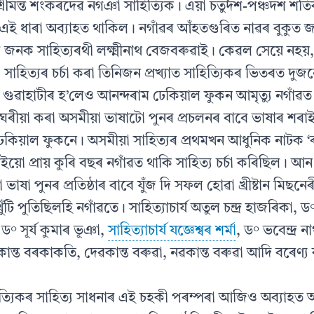
শ্ৰীমন্ত শংকৰদেৱ নগঞা সাহিত্যিক। এয়া চতুর্দশ-পঞ্চদশ শ
 এই ধাৰা অব্যাহত থাকিল। নগাঁৱৰ আঁহতগুৰিত নাৱৰ বুকুত 
পৰ জনক সাহিত্যৰথী লক্ষ্মীনাথ বেজবৰুৱাই। কেৱল সেয়ে নহয
সাহিত্যৰ চর্চা কৰা তিনিজন প্রখ্যাত সাহিত্যিকৰ ভিতৰত দ
রে গুৱাহাটীৰ হ’লেও আনন্দৰাম ঢেকিয়াল ফুকন আমৃত্যু নগ
এঘৰীয়া কৰা অসমীয়া ভাষাটাে পুনৰ প্ৰচলনৰ বাবে ভাষাৰ শৰ
কিয়াল ফুকনে। অসমীয়া সাহিত্যৰ প্ৰথমখন আধুনিক নাটক ‘ৰাম
ইয়ো প্রায় কুৰি বছৰ নগাঁৱত থাকি সাহিত্য চর্চা কৰিছিল। আ
 ভাষা পুনৰ প্রতিষ্ঠাৰ বাবে যুঁজ দি সফল হোৱা খ্ৰীষ্টান মিছনে
ুঁটি পুতিছিলহি নগাঁৱতে। সাহিত্যাচার্য অতুল চন্দ্র হাজৰিকা, ড°
 ড° সূর্য কুমাৰ ভূঞা,
সাহিত্যাচার্য যজ্ঞেশ্বৰ শৰ্মা
, ড° ভবেন্দ্ৰ ন
কান্ত বৰকাকতি, দেৱকান্ত বৰুৱা, নৱকান্ত বৰুৱা আদি বৰেণ্য
।
্যিকৰ সাহিত্য সাধনাৰ এই চহকী পৰম্পৰা আজিও অব্যাহত 