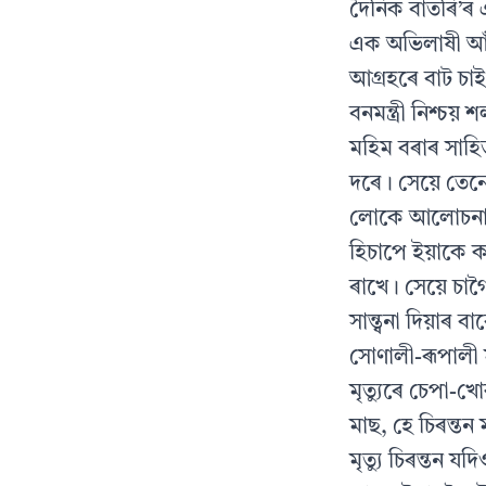
দৈনিক বাতৰি’ৰ এ
এক অভিলাষী আঁচ
আগ্রহৰে বাট চা
বনমন্ত্রী নিশ্চয়
মহিম বৰাৰ সাহিত
দৰে। সেয়ে তেনে
লোকে আলোচনা ক
হিচাপে ইয়াকে 
ৰাখে। সেয়ে চ
সান্ত্বনা দিয়া
সোণালী-ৰূপালী 
মৃত্যুৰে চেপা-
মাছ, হে চিৰন্তন
মৃত্যু চিৰন্তন য