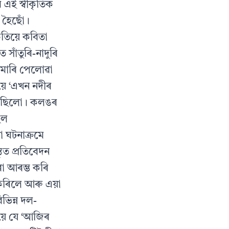
ৰ এই স্বীকৃতিক
 হৈছোঁ।
কতিয়ে কবিতা
াঁতুৰি-নাদুৰি
 মাৰি পেলোৱা
়ে ‘এখন নদীৰ
 শুনিছিলো। কলঙৰ
িল
 ঘটনাক্রমে
ৃত প্রতিবেদন
া আৰম্ভ কৰি
 কৰিলে আৰু এয়া
ভিন্ন দল-
য়ে যে ‘আজিৰ