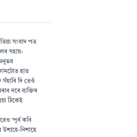
িয়া সংবাদ পত্র
লৰ সহায়-
 অনুভৱ
কামটোত হাত
সঁহাৰি দি তেওঁ
ৰ দৰে ব্যক্তিৰ
়া ঠিকেই
েও ‘পূর্ব কবি
হৰ উশাহে-নিশাহে