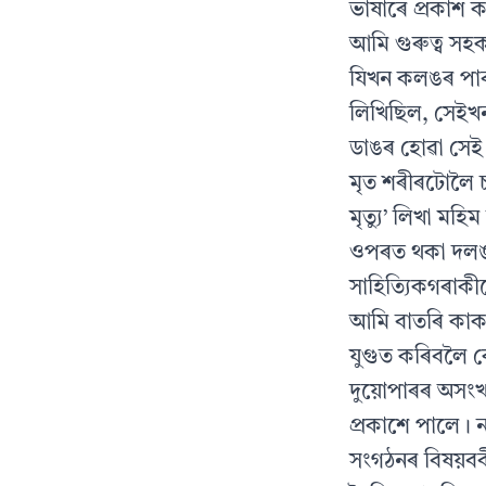
ভাষাৰে প্রকাশ ক
আমি গুৰুত্ব সহক
যিখন কলঙৰ পাৰত
লিখিছিল, সেইখন
ডাঙৰ হোৱা সেই 
মৃত শৰীৰটোলৈ চ
মৃত্যু’ লিখা মহ
ওপৰত থকা দলঙত
সাহিত্যিকগৰাকী
আমি বাতৰি কাকত
যুগুত কৰিবলৈ ক
দুয়োপাৰৰ অসংখ্
প্রকাশে পালে। ন
সংগঠনৰ বিষয়ববী