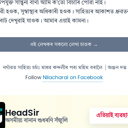
যুক্ত সান্ত্বনা বাণী আমি ক’তো বিচাৰি পোৱা নাই।
ীৱী হওক, সুস্বাস্থ্যৰ অধিকাৰী হওক। সাহিত্যৰ আকাশত ধ্ৰুৱত
ট দেখুৱাই যাওক। আমাৰ এয়াই কামনা।
এই লেখকৰ সকলো লেখা চাওক →
নগাঁৱত সাহিত্য চর্চা: মাধৱ কন্দলীৰ পৰা মহিম বৰালৈ
| অঞ্জন দত্ত
Follow
Nilacharai on Facebook
HeadSir
এতিয়াই ব্যৱ
অসমীয়া বানান শুধৰণি সঁজুলি