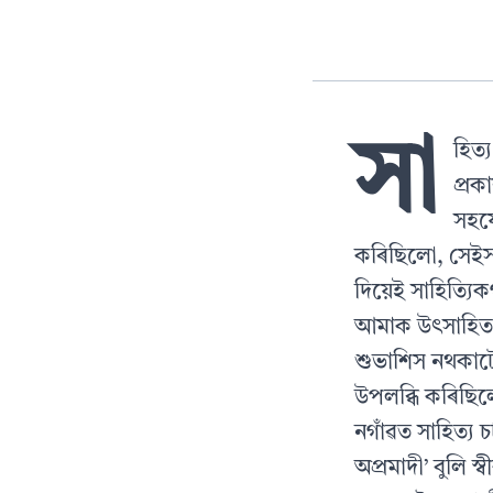
সা
হিত্
প্রক
সহযো
কৰিছিলো, সে
দিয়েই সাহিত্যি
আমাক উৎসাহিত ক
শুভাশিস নথকাট
উপলব্ধি কৰিছি
নগাঁৱত সাহিত্য 
অপ্রমাদী’ বুলি 