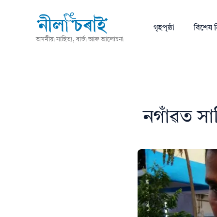
গৃহপৃষ্ঠা
বিশেষ ন
অসমীয়া সাহিত্য, বাৰ্তা আৰু আলোচনা
নগাঁৱত সা