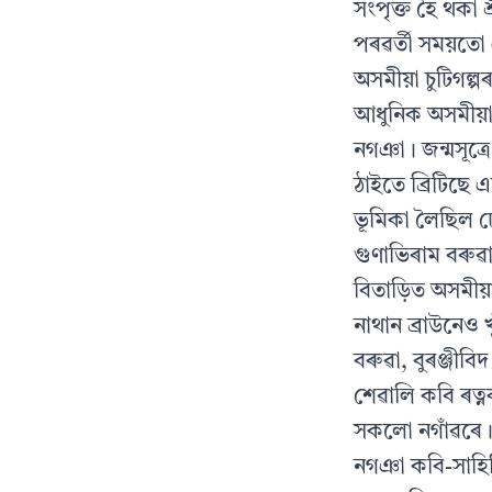
সংপৃক্ত হৈ থকা 
পৰৱৰ্তী সময়তো
অসমীয়া চুটিগল্
আধুনিক অসমীয়া 
নগঞা। জন্মসূত্
ঠাইতে ব্ৰিটিছে 
ভূমিকা লৈছিল ঢে
গুণাভিৰাম বৰুৱা
বিতাড়িত অসমীয়া
নাথান ব্রাউনেও খ
বৰুৱা, বুৰঞ্জীবিদ
শেৱালি কবি ৰত্ন
সকলো নগাঁৱৰে
নগঞা কবি-সাহিত