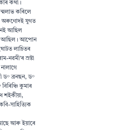
তিকাৰ কথা।
জন্মলাভ কৰিলে
়, অৰুণোদই যুগত
ুজনেই আছিল
াঁৱত আছিল। আপোন
াইঘাটত লাচিতৰ
-নৱমী’ৰ স্রষ্টা
ন নালাগে
ৰী ড° ব্ৰনছন, ড°
 বিৰিঞ্চি কুমাৰ
াথ শইকীয়া,
 কবি-সাহিত্যিক
আছে আৰু ইয়াৰে