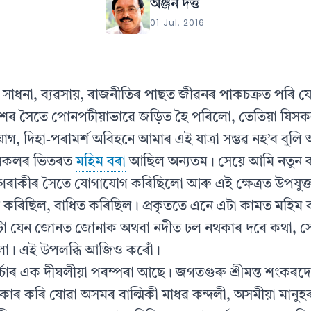
অঞ্জন দত্ত
01 Jul, 2016
য সাধনা, ব্যৱসায়, ৰাজনীতিৰ পাছত জীৱনৰ পাকচক্ৰত পৰি যেত
াশৰ সৈতে পোনপটীয়াভাৱে জড়িত হৈ পৰিলো, তেতিয়া যিসক
গ, দিহা-পৰামর্শ অবিহনে আমাৰ এই যাত্রা সম্ভৱ নহ’ব বুলি
ইসকলৰ ভিতৰত
মহিম বৰা
আছিল অন্যতম। সেয়ে আমি নতুন 
কগৰাকীৰ সৈতে যোগাযোগ কৰিছিলো আৰু এই ক্ষেত্ৰত উপযুক্ত 
ৰিছিল, বাধিত কৰিছিল। প্রকৃততে এনে এটা কামত মহিম বৰা
ো যেন জোনত জোনাক অথবা নদীত ঢল নথকাৰ দৰে কথা, সেয
লো। এই উপলব্ধি আজিও কৰোঁ।
চৰ্চাৰ এক দীঘলীয়া পৰম্পৰা আছে। জগতগুৰু শ্ৰীমন্ত শংকৰদেৱ
স্বীকাৰ কৰি যোৱা অসমৰ বাল্মিকী মাধৱ কন্দলী, অসমীয়া মানু