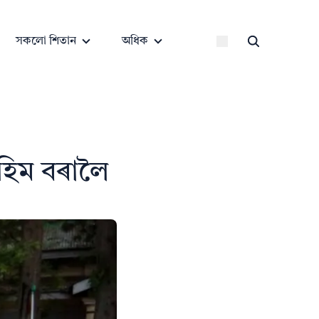
সকলো শিতান
অধিক
মহিম বৰালৈ