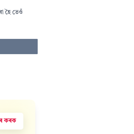
ৰা হৈ তেওঁ
হাৰ কৰক