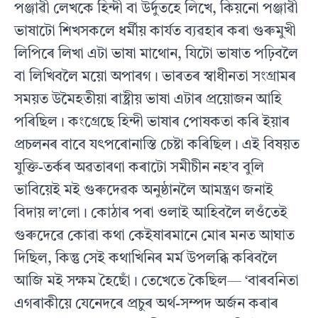
পঞ্জাৱী লেখকে হিন্দী বা উৰ্দুতহে লিখে, কিয়নো পঞ্জাৱী
ভাষাটো শিখসকলে ধৰ্মীয় কাৰ্যত ব্যৱহাৰ কৰা গুৰুমুখী
লিপিৰে লিখা এটা ভাষা মাথোন, যিটো ভাষাত পঢ়িবলৈ
বা লিখিবলৈ ময়ো অপাৰগ। ভাৰতৰ স্বাধীনতা সংগ্ৰামৰ
সময়ত উমৈহতীয়া ৰাষ্ট্ৰীয় ভাষা এটাৰ প্ৰয়োজন আহি
পৰিছিল। কংগ্ৰেছে হিন্দী ভাষাৰ পোষকতা কৰি ইয়াৰ
প্ৰচলনৰ বাবে যৎপৰোনাস্তি চেষ্টা কৰিছিল। এই বিষয়ত
যুক্তি-তৰ্কৰ অৱতাৰণা কৰাটো সমীচীন নহ’ব বুলি
ভাবিয়েই মই গুৰুদেৱক অনুষ্ঠানলৈ আমন্ত্ৰণ জনাই
বিদায় ল’লো। কোঠাৰ পৰা ওলাই আহিবলৈ লওঁতেই
গুৰুদেৱে কোৱা কথা কেইষাৰমানে মোৰ মনত আঘাত
দিছিল, কিন্তু সেই কথাখিনিৰ মৰ্ম উপলব্ধি কৰিবলৈ
আজি মই সক্ষম হৈছোঁ। তেখেতে কৈছিল— ‘বাৰবনিতা
এগৰাকীয়ে যেনেদৰে প্ৰচুৰ অৰ্থ-সম্পদ অৰ্জন কৰাৰ