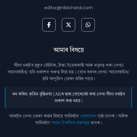
editor@nilacharai.com
আমাৰ বিষয়ে
‘নীলা চৰাই’ৰ বুকুত মৌলিক, চিন্তা উদ্রেককাৰী আৰু নতুনত্ব থকা লেখা/
আলোকচিত্ৰ/ ছবি প্রকাশত গুৰুত্ব দিয়া হয়। তেনে ধৰণৰ লেখা/ আলোকচিত্ৰ/
ছবি আপুনিও প্রেৰণ কৰিব পাৰে।
মন কৰিব: কৃত্ৰিম বুদ্ধিমত্তা (AI)ৰ দ্বাৰা জেনেৰেট কৰা লেখা নীলা চৰাইত
প্ৰকাশ কৰা নহয়।
আমালৈ লেখা প্ৰেৰণ কৰাৰ বিষয়ে জানিবলৈ
যোগাযোগ
পৃষ্ঠা চাওক। অধিক
জানিবলৈ
সঘনে উত্থাপিত প্ৰশ্নসমূহ
চাওক।