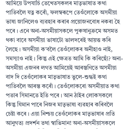
আমিয়ে উপযাচি তেখেতসকলৰ মাতৃভাষাত কথা
পাতিবলৈ যত্ন কৰোঁ, ফলস্বৰূপে তেওঁলোকে অসমীয়া
ভাষা জানিলেও ব্যৱহাৰ কৰাৰ প্ৰয়োজনবোধ নকৰা হৈ
পৰে। এনে অনা-অসমীয়াসকলে পুৰুষানুক্ৰমে অসমত
থকা বাবে অসমীয়া ভাষাটো ভালদৰেই আয়ত্ত কৰি
লৈছে। অসমীয়া ক’বলৈ তেওঁলোকৰ অনীহাও নাই,
সমস্যাও নাই। কিন্তু এই ক্ষেত্ৰত আমি কি কৰিছোঁ? অনা-
অসমীয়া এজনৰ লগত আমিয়েই আৰম্ভণিতে অসমীয়া
বাদ দি তেওঁলোকৰ মাতৃভাষাত ভুলে-শুদ্ধই কথা
পাতিবলৈ আৰম্ভ কৰোঁ। তেওঁলোকৰো অসমীয়াত কথা
পতাৰ সিমানতে ইতি পৰে। আন ঠাইৰ লোকসকলে
কিন্তু যিমান পাৰে নিজৰ মাতৃভাষা ব্যৱহাৰ কৰিবলৈ
চেষ্টা কৰে। এয়া নিশ্চয় তেওঁলোকৰ মাতৃভাষাৰ প্ৰতি
আনুগত্য প্ৰদৰ্শন তথা স্বাভিমান! অনা-অসমীয়াসকলে