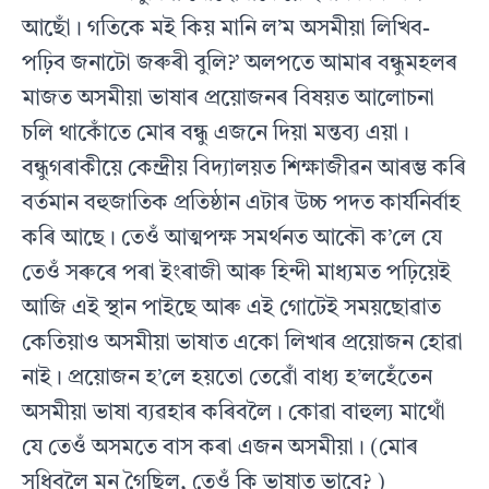
আছোঁ। গতিকে মই কিয় মানি ল’ম অসমীয়া লিখিব-
পঢ়িব জনাটো জৰুৰী বুলি?’ অলপতে আমাৰ বন্ধুমহলৰ
মাজত অসমীয়া ভাষাৰ প্ৰয়োজনৰ বিষয়ত আলোচনা
চলি থাকোঁতে মোৰ বন্ধু এজনে দিয়া মন্তব্য এয়া।
বন্ধুগৰাকীয়ে কেন্দ্ৰীয় বিদ্যালয়ত শিক্ষাজীৱন আৰম্ভ কৰি
বৰ্তমান বহুজাতিক প্ৰতিষ্ঠান এটাৰ উচ্চ পদত কাৰ্যনিৰ্বাহ
কৰি আছে। তেওঁ আত্মপক্ষ সমৰ্থনত আকৌ ক’লে যে
তেওঁ সৰুৰে পৰা ইংৰাজী আৰু হিন্দী মাধ্যমত পঢ়িয়েই
আজি এই স্থান পাইছে আৰু এই গোটেই সময়ছোৱাত
কেতিয়াও অসমীয়া ভাষাত একো লিখাৰ প্ৰয়োজন হোৱা
নাই। প্ৰয়োজন হ’লে হয়তো তেৱোঁ বাধ্য হ’লহেঁতেন
অসমীয়া ভাষা ব্যৱহাৰ কৰিবলৈ। কোৱা বাহুল্য মাথোঁ
যে তেওঁ অসমতে বাস কৰা এজন অসমীয়া। (মোৰ
সুধিবলৈ মন গৈছিল, তেওঁ কি ভাষাত ভাবে? )