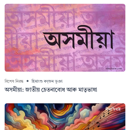
বিশেষ নিৱন্ধ
হিমাংশু ৰণ্‌জন ভূঞা
অসমীয়া: জাতীয় চেতনাবোধ আৰু মাতৃভাষা