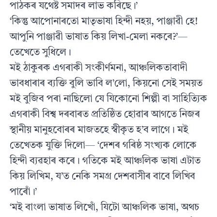
পাঠকৰ যথেষ্ট সমাদৰ লাভ কৰিছে।’
‘কিন্তু আপোনাৰতো মাতৃভাষা হিন্দী নহয়, পাঞ্জাৱী হে!
আপুনি পাঞ্জাৱী ভাষাত কিয় লিখা-মেলা নকৰে?’—
তেখেতে সুধিলে।
মই ঠাকুৰক এগৰাকী সংকীৰ্ণমনা, আঞ্চলিকতাবাদী
ভাবধাৰাৰ ব্যক্তি বুলি ভাবি ল’লো, কিয়নো সেই সময়ত
মই বুজিব পৰা নাছিলো যে যিকোনো শিল্পী বা সাহিত্যিক
এগৰাকী বিশ্ব দৰবাৰত প্ৰতিষ্ঠিত হোৱাৰ আগতে নিজৰ
স্থানীয় মানুহবোৰৰ মাজতহে স্বীকৃত হ’ব লাগে। মই
তেখেতক যুক্তি দিলো— ‘দেশৰ গৰিষ্ঠ সংখ্যক লোকে
হিন্দী ব্যৱহাৰ কৰে। গতিকে মই আঞ্চলিক ভাষা এটাত
কিয় লিখিম, য’ত নেকি সমগ্ৰ দেশবাসীৰ বাবে লিখিব
পাৰোঁ।’
‘মই বাংলা ভাষাত লিখোঁ, যিটো আঞ্চলিক ভাষা, অথচ