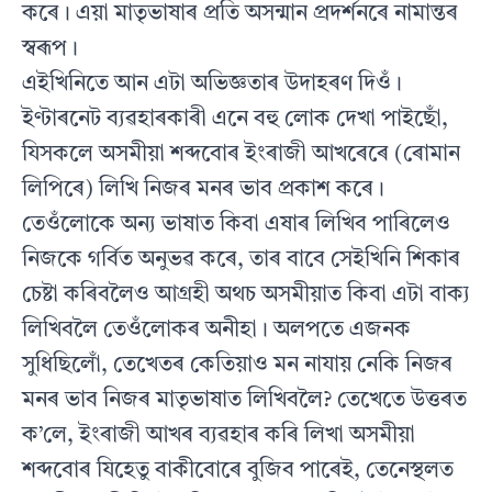
কৰে। এয়া মাতৃভাষাৰ প্ৰতি অসন্মান প্ৰদৰ্শনৰে নামান্তৰ
স্বৰূপ।
এইখিনিতে আন এটা অভিজ্ঞতাৰ উদাহৰণ দিওঁ।
ইণ্টাৰনেট ব্যৱহাৰকাৰী এনে বহু লোক দেখা পাইছোঁ,
যিসকলে অসমীয়া শব্দবোৰ ইংৰাজী আখৰেৰে (ৰোমান
লিপিৰে) লিখি নিজৰ মনৰ ভাব প্ৰকাশ কৰে।
তেওঁলোকে অন্য ভাষাত কিবা এষাৰ লিখিব পাৰিলেও
নিজকে গৰ্বিত অনুভৱ কৰে, তাৰ বাবে সেইখিনি শিকাৰ
চেষ্টা কৰিবলৈও আগ্ৰহী অথচ অসমীয়াত কিবা এটা বাক্য
লিখিবলৈ তেওঁলোকৰ অনীহা। অলপতে এজনক
সুধিছিলোঁ, তেখেতৰ কেতিয়াও মন নাযায় নেকি নিজৰ
মনৰ ভাব নিজৰ মাতৃভাষাত লিখিবলৈ? তেখেতে উত্তৰত
ক’লে, ইংৰাজী আখৰ ব্যৱহাৰ কৰি লিখা অসমীয়া
শব্দবোৰ যিহেতু বাকীবোৰে বুজিব পাৰেই, তেনেস্থলত