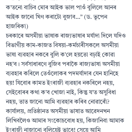
ক’তনো বাচিব মোৰ আইক ভাল পাওঁ বুলিলে আনৰ
আইক জানো ঘিণ কৰাটো বুজাব…” (ড. ভূপেন
হাজৰিকা)
চৰকাৰে অসমীয়া ভাষাক ৰাজ্যভাষাৰ মৰ্যাদা দিলে যদিও
বিভাগীয় কাম-কাজত বিষয়া-কৰ্মচাৰীসকলে অসমীয়া
ভাষা ব্যৱহাৰ নকৰে বুলি ক’লে হয়তো বঢ়াই কোৱা
নহ’ব। সৰ্বসাধাৰণে বুজিব পৰাকৈ ৰাজ্যভাষা অসমীয়া
ব্যৱহাৰ কৰিলে তেওঁলোকৰ পদমৰ্যাদাৰ যেন হানিহে
হয়! যিবোৰ কামত ইংৰাজী ব্যৱহাৰ নকৰিলে নহয়,
সেইবোৰৰ কথা ক’ব খোজা নাই, কিন্তু য’ত অসুবিধা
নহয়, তাত জানো আমি ব্যৱহাৰ কৰিব নোৱাৰোঁ?
কাৰ্যালয়, প্ৰতিষ্ঠানত অসমীয়া ভাষাত আৱেদনখন
লিখিবলৈও আমাৰ সংকোচবোধ হয়, কিজানিবা আমাক
ইংৰাজী নাজানো বুলিয়েই ভাবে! সেয়ে আমি