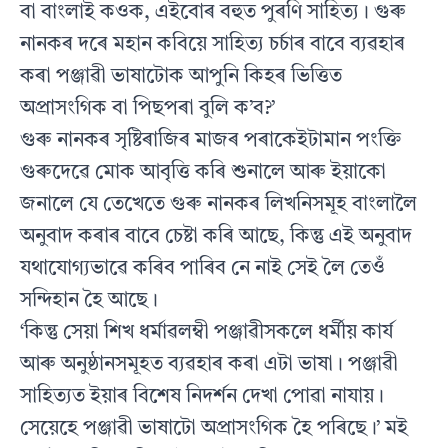
বা বাংলাই কওক, এইবোৰ বহুত পুৰণি সাহিত্য। গুৰু
নানকৰ দৰে মহান কবিয়ে সাহিত্য চৰ্চাৰ বাবে ব্যৱহাৰ
কৰা পঞ্জাৱী ভাষাটোক আপুনি কিহৰ ভিত্তিত
অপ্ৰাসংগিক বা পিছপৰা বুলি ক’ব?’
গুৰু নানকৰ সৃষ্টিৰাজিৰ মাজৰ পৰাকেইটামান পংক্তি
গুৰুদেৱে মোক আবৃত্তি কৰি শুনালে আৰু ইয়াকো
জনালে যে তেখেতে গুৰু নানকৰ লিখনিসমূহ বাংলালৈ
অনুবাদ কৰাৰ বাবে চেষ্টা কৰি আছে, কিন্তু এই অনুবাদ
যথাযোগ্যভাৱে কৰিব পাৰিব নে নাই সেই লৈ তেওঁ
সন্দিহান হৈ আছে।
‘কিন্তু সেয়া শিখ ধৰ্মাৱলম্বী পঞ্জাৱীসকলে ধৰ্মীয় কাৰ্য
আৰু অনুষ্ঠানসমূহত ব্যৱহাৰ কৰা এটা ভাষা। পঞ্জাৱী
সাহিত্যত ইয়াৰ বিশেষ নিদৰ্শন দেখা পোৱা নাযায়।
সেয়েহে পঞ্জাৱী ভাষাটো অপ্ৰাসংগিক হৈ পৰিছে।’ মই