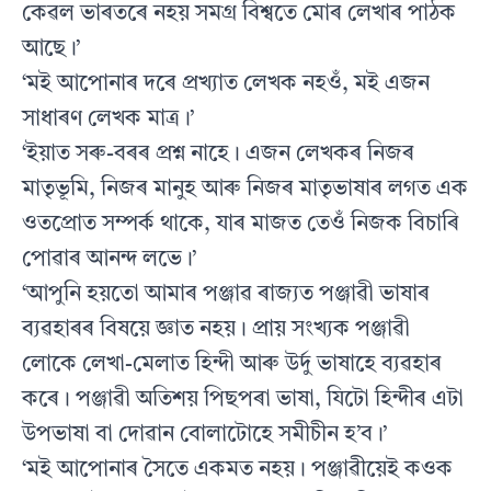
কেৱল ভাৰতৰে নহয় সমগ্ৰ বিশ্বতে মোৰ লেখাৰ পাঠক
আছে।’
‘মই আপোনাৰ দৰে প্ৰখ্যাত লেখক নহওঁ, মই এজন
সাধাৰণ লেখক মাত্ৰ।’
‘ইয়াত সৰু-বৰৰ প্ৰশ্ন নাহে। এজন লেখকৰ নিজৰ
মাতৃভূমি, নিজৰ মানুহ আৰু নিজৰ মাতৃভাষাৰ লগত এক
ওতপ্ৰোত সম্পৰ্ক থাকে, যাৰ মাজত তেওঁ নিজক বিচাৰি
পোৱাৰ আনন্দ লভে।’
‘আপুনি হয়তো আমাৰ পঞ্জাৱ ৰাজ্যত পঞ্জাৱী ভাষাৰ
ব্যৱহাৰৰ বিষয়ে জ্ঞাত নহয়। প্ৰায় সংখ্যক পঞ্জাৱী
লোকে লেখা-মেলাত হিন্দী আৰু উৰ্দু ভাষাহে ব্যৱহাৰ
কৰে। পঞ্জাৱী অতিশয় পিছপৰা ভাষা, যিটো হিন্দীৰ এটা
উপভাষা বা দোৱান বোলাটোহে সমীচীন হ’ব।’
‘মই আপোনাৰ সৈতে একমত নহয়। পঞ্জাৱীয়েই কওক