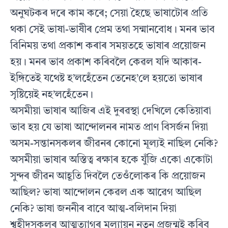
অনুঘটকৰ দৰে কাম কৰে; সেয়া হৈছে ভাষাটোৰ প্ৰতি
থকা সেই ভাষা-ভাষীৰ প্ৰেম তথা সন্মানবোধ। মনৰ ভাব
বিনিময় তথা প্ৰকাশ কৰাৰ সময়তহে ভাষাৰ প্ৰয়োজন
হয়। মনৰ ভাব প্ৰকাশ কৰিবলৈ কেৱল যদি আকাৰ-
ইঙ্গিতেই যথেষ্ট হ’লহেঁতেন তেনেহ’লে হয়তো ভাষাৰ
সৃষ্টিয়েই নহ’লহেঁতেন।
অসমীয়া ভাষাৰ আজিৰ এই দুৰৱস্থা দেখিলে কেতিয়াবা
ভাব হয় যে ভাষা আন্দোলনৰ নামত প্ৰাণ বিসৰ্জন দিয়া
অসম-সন্তানসকলৰ জীৱনৰ কোনো মূল্যই নাছিল নেকি?
অসমীয়া ভাষাৰ অস্তিত্ব ৰক্ষাৰ হকে যুঁজি একো একোটা
সুন্দৰ জীৱন আহূতি দিবলৈ তেওঁলোকৰ কি প্ৰয়োজন
আছিল? ভাষা আন্দোলন কেৱল এক আৱেগ আছিল
নেকি? ভাষা জননীৰ বাবে আত্ম-বলিদান দিয়া
শ্বহীদসকলৰ আত্মত্যাগৰ মূল্যায়ন নতুন প্ৰজন্মই কৰিব