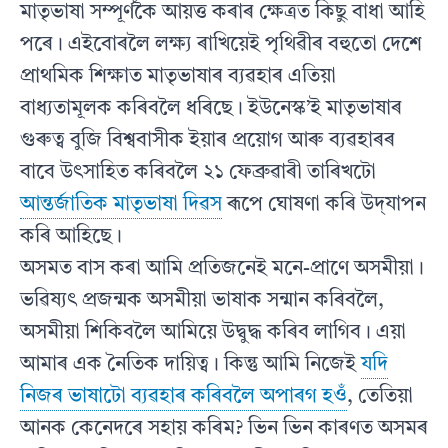
মাতৃভাষা সম্পূৰ্ণকৈ আয়ত্ত কৰাৰ ক্ষেত্ৰত কিছু বাধা আহি
পৰে। এইবোৰলৈ লক্ষ্য ৰাখিয়েই পৃথিৱীৰ বহুতো দেশে
প্ৰাথমিক শিক্ষাত মাতৃভাষাৰ ব্যৱহাৰ এতিয়া
বাধ্যতামূলক কৰিবলৈ ধৰিছে। ইউনেস্ক’ই মাতৃভাষাৰ
গুৰুত্ব বুজি বিশ্ববাসীক ইয়াৰ প্ৰয়োগ আৰু ব্যৱহাৰৰ
বাবে উৎসাহিত কৰিবলৈ ২১ ফেব্ৰুৱাৰী তাৰিখটো
আন্তৰ্জাতিক মাতৃভাষা দিৱস
ৰূপে ঘোষণা কৰি উদ্‌যাপন
কৰি আহিছে।
অসমত বাস কৰা আমি প্ৰতিজনেই মনে-প্ৰাণে অসমীয়া।
ভৱিষ্যৎ প্ৰজন্মক অসমীয়া ভাষাক সন্মান কৰিবলৈ,
অসমীয়া শিকিবলৈ আমিয়ে উদ্বুদ্ধ কৰিব লাগিব। এয়া
আমাৰ এক নৈতিক দায়িত্ব। কিন্তু আমি নিজেই
যদি
নিজৰ ভাষাটো ব্যৱহাৰ কৰিবলৈ অপাৰগ হওঁ
, তেতিয়া
আনক কেনেদৰে সহায় কৰিম? ভিন ভিন কাৰণত অসমৰ