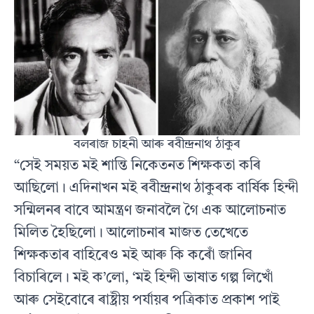
বলৰাজ চাহনী আৰু ৰবীন্দ্ৰনাথ ঠাকুৰ
“সেই সময়ত মই শান্তি নিকেতনত শিক্ষকতা কৰি
আছিলো। এদিনাখন মই ৰবীন্দ্ৰনাথ ঠাকুৰক বাৰ্ষিক হিন্দী
সন্মিলনৰ বাবে আমন্ত্ৰণ জনাবলৈ গৈ এক আলোচনাত
মিলিত হৈছিলো। আলোচনাৰ মাজত তেখেতে
শিক্ষকতাৰ বাহিৰেও মই আৰু কি কৰোঁ জানিব
বিচাৰিলে। মই ক’লো, ‘মই হিন্দী ভাষাত গল্প লিখোঁ
আৰু সেইবোৰে ৰাষ্ট্ৰীয় পৰ্যায়ৰ পত্ৰিকাত প্ৰকাশ পাই