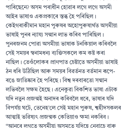
পাৰিছেনে? অসম পৰাধীন হোৱাৰ লগে লগে অসমী
আইৰ ভাষাও একপ্ৰকাৰে স্তব্ধ হৈ পৰিছিল।
কেইগৰাকীমান মহান পুৰুষৰ অহোপুৰুষাৰ্থত অসমীয়া
ভাষাই পুনৰ ন্যায্য সন্মান লাভ কৰিব পাৰিছিল।
পুনৰজনম পোৱা অসমীয়া ভাষাক টনকিয়াল কৰিবলৈ
সেই সময়ৰ স্বনামধন্য ব্যক্তিসকলে কম কষ্ট কৰা
নাছিল। তেওঁলোকৰ প্ৰাণপাত চেষ্টাতে অসমীয়া ভাষাই
ঠন ধৰি উঠিছিল আৰু সময়ৰ বিৱৰ্তনত বৰ্তমান ৰূপে-
ৰঙে জাতিষ্কাৰ হৈ পৰিছে। বিশ্ব দৰবাৰতো সন্মান
লভিবলৈ সক্ষম হৈছে। এনেকুৱা বিকশিত ভাষা এটাক
যদি নতুন প্ৰজন্মই অনাদৰ কৰিবলৈ ধৰে, ভাষাৰ যদি
বিপৰ্যয় ঘটে, তেনেহ’লে সেই মহান পুৰুষ, শ্বহীদসকলৰ
আত্মাই ভৱিষ্যৎ প্ৰজন্মক কেতিয়াও ক্ষমা নকৰিব।
“আনৰে লগতে অসমীয়া অসমতে যদিহে নেবাচে বাৰু