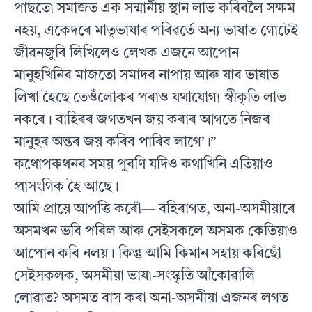
পাছতো সমাজত এক সন্মানীয় স্থান লাভ কৰিবলৈ সক্ষম
নহয়, একেদৰে মাতৃভাষাৰ পৰিৱৰ্তে অন্য ভাষাত গোটেই
জীৱনজুৰি লিখিলেও লেখক এজনে আপোন
মানুহখিনিৰ মাজতো সমাদৰ নাপায় আৰু যাৰ ভাষাত
লিখা হৈছে তেওঁলোকৰ পৰাও যথাযোগ্য স্বীকৃতি লাভ
নকৰে। বাহিৰৰ জগতখন জয় কৰাৰ আগতে নিজৰ
মানুহৰ অন্তৰ জয় কৰিব পাৰিব লাগে’।”
কথোপকথনৰ সময় পুৰণি যদিও কথাখিনি এতিয়াও
প্ৰাসংগিক হৈ আছে।
আমি প্ৰায়ে আপত্তি কৰোঁ— বহিৰাগত, অনা-অসমীয়াৰে
অসমখন ভৰি পৰিল আৰু সেইসকলে অসমক কেতিয়াও
আপোন কৰি নলয়। কিন্তু আমি কিমান সহায় কৰিছোঁ
সেইসকলক, অসমীয়া ভাষা-সংস্কৃতি আঁকোৱালি
লোৱাত? অসমত বাস কৰা অনা-অসমীয়া এজনৰ লগত