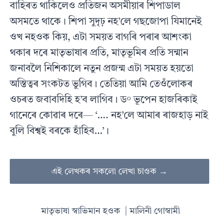
বাহিৰত থাকিলেও প্ৰতিজন অসমীয়াৰ শিপাডাল
অসমতে থাকে। শিপা সুদৃঢ় নহ’লে গছজোপা যিমানেই
ওখ নহওক কিয়, এটা সময়ত বাগৰি পৰাৰ আশংকা
থকাৰ দৰে মাতৃভাষাৰ প্ৰতি, মাতৃভূমিৰ প্ৰতি সন্মান
জনাবলৈ নিশিকালে নতুন প্ৰজন্ম এটা সময়ত হয়তো
অস্তিত্বৰ সংকটত ভুগিব। তেতিয়া আমি তেওঁলোকৰ
ওচৰত জবাবদিহি হ’ব লাগিব। ড° ভূপেন হাজৰিকাই
গানেৰে কোৱাৰ দৰে— ‘…. নহ’লে আমাৰ ৰাজহাড় নাই
বুলি বিশ্বই বৰকে হাঁহিব…’।
এই লেখকৰ সকলো লেখা চাওক →
মাতৃভাষা স্বাভিমান হওক
| মালিনী গোস্বামী