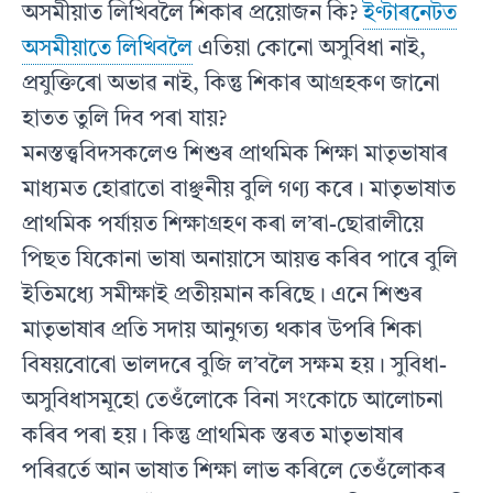
অসমীয়াত লিখিবলৈ শিকাৰ প্ৰয়োজন কি?
ইণ্টাৰনেটত
অসমীয়াতে লিখিবলৈ
এতিয়া কোনো অসুবিধা নাই,
প্ৰযুক্তিৰো অভাৱ নাই, কিন্তু শিকাৰ আগ্ৰহকণ জানো
হাতত তুলি দিব পৰা যায়?
মনস্তত্ত্ববিদসকলেও শিশুৰ প্ৰাথমিক শিক্ষা মাতৃভাষাৰ
মাধ্যমত হোৱাতো বাঞ্ছনীয় বুলি গণ্য কৰে। মাতৃভাষাত
প্ৰাথমিক পৰ্যায়ত শিক্ষাগ্ৰহণ কৰা ল’ৰা-ছোৱালীয়ে
পিছত যিকোনা ভাষা অনায়াসে আয়ত্ত কৰিব পাৰে বুলি
ইতিমধ্যে সমীক্ষাই প্ৰতীয়মান কৰিছে। এনে শিশুৰ
মাতৃভাষাৰ প্ৰতি সদায় আনুগত্য থকাৰ উপৰি শিকা
বিষয়বোৰো ভালদৰে বুজি ল’বলৈ সক্ষম হয়। সুবিধা-
অসুবিধাসমূহো তেওঁলোকে বিনা সংকোচে আলোচনা
কৰিব পৰা হয়। কিন্তু প্ৰাথমিক স্তৰত মাতৃভাষাৰ
পৰিৱৰ্তে আন ভাষাত শিক্ষা লাভ কৰিলে তেওঁলোকৰ