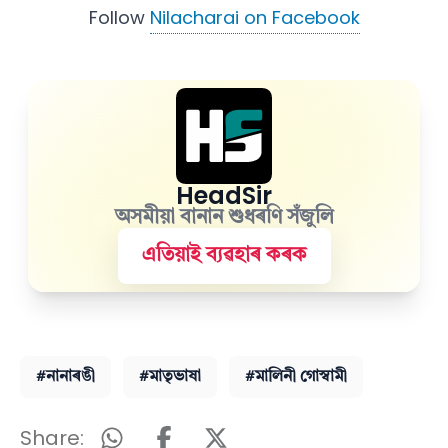
Follow
Nilacharai on Facebook
HeadSir
অসমীয়া বানান শুধৰণি সঁজুলি
এতিয়াই ব্যৱহাৰ কৰক
#নানাৰঙী
#মাতৃভাষা
#মালিনী গোস্বামী
Share: