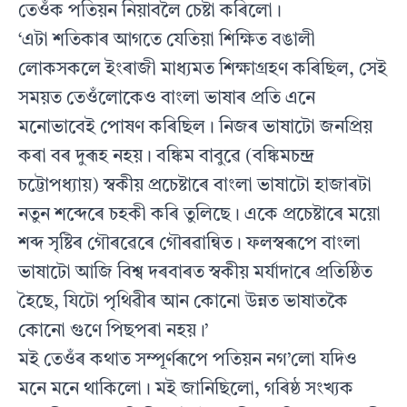
তেওঁক পতিয়ন নিয়াবলৈ চেষ্টা কৰিলো।
‘এটা শতিকাৰ আগতে যেতিয়া শিক্ষিত বঙালী
লোকসকলে ইংৰাজী মাধ্যমত শিক্ষাগ্ৰহণ কৰিছিল, সেই
সময়ত তেওঁলোকেও বাংলা ভাষাৰ প্ৰতি এনে
মনোভাবেই পোষণ কৰিছিল। নিজৰ ভাষাটো জনপ্ৰিয়
কৰা বৰ দুৰূহ নহয়। বঙ্কিম বাবুৱে (বঙ্কিমচন্দ্ৰ
চট্টোপধ্যায়) স্বকীয় প্ৰচেষ্টাৰে বাংলা ভাষাটো হাজাৰটা
নতুন শব্দেৰে চহকী কৰি তুলিছে। একে প্ৰচেষ্টাৰে ময়ো
শব্দ সৃষ্টিৰ গৌৰৱেৰে গৌৰৱান্বিত। ফলস্বৰূপে বাংলা
ভাষাটো আজি বিশ্ব দৰবাৰত স্বকীয় মৰ্যাদাৰে প্ৰতিষ্ঠিত
হৈছে, যিটো পৃথিৱীৰ আন কোনো উন্নত ভাষাতকৈ
কোনো গুণে পিছপৰা নহয়।’
মই তেওঁৰ কথাত সম্পূৰ্ণৰূপে পতিয়ন নগ’লো যদিও
মনে মনে থাকিলো। মই জানিছিলো, গৰিষ্ঠ সংখ্যক