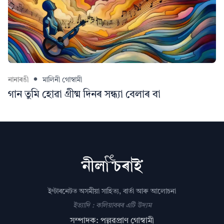
নানাৰঙী
মালিনী গোস্বামী
গান তুমি হোৱা গ্ৰীষ্ম দিনৰ সন্ধ্যা বেলাৰ বা
ইণ্টাৰনেটত অসমীয়া সাহিত্য, বাৰ্তা আৰু আলোচনা
ইত্যাদি : কলিয়াবৰৰ এটি উদ্যম
সম্পাদক: পল্লৱপ্ৰাণ গোস্বামী