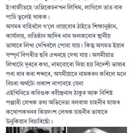
ইংৰাজীতহে ‘এপ্লিকেচন’খন লিখিম, লাগিলে তাত বাৰ
পাচি ভুলেই থাকক।
অসমৰ বাহিৰলৈ গ’লে প্ৰায়বোৰ ঠাইতে শিক্ষানুষ্ঠান,
কাৰ্যালয়, প্ৰতিষ্ঠান আদিৰ নাম ফলকবোৰ স্থানীয়
ভাষাৰে লিখা দেখিবলৈ পোৱা যায়। কিন্তু অসমত ইয়াৰ
সম্পূৰ্ণ বিপৰীত ছবি এখনহে দেখা যায়। অসমীয়াত
লিখাটো দূৰৰে কথা, নামবোৰো দিয়া হয় বিদেশী ভাষাৰ
পৰা ধাৰ কৰা শব্দৰে, অসমীয়াৰে নামকৰণ কৰিলে মনে
বিচৰা অৰ্থটো প্ৰকাশ নাপাবহে যেন!
এইখিনিতে কবিগুৰু ৰবীন্দ্ৰনাথ ঠাকুৰ আৰু বিশিষ্ট
পঞ্জাৱী লেখক তথা অভিনেতা বলৰাজ চাহনীৰ মাজৰ
কথোপকথনৰ কিয়দংশ লেখক চাহনীৰ ভাষাৰে
উনুকিয়াব বিচাৰিছোঁ।