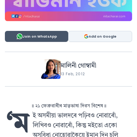
Join on WhatsApp
Add on Google
মালিনী গোস্বামী
13 Feb, 2012
॥ ২১ ফেব্ৰুৱাৰীৰ মাতৃভাষা দিৱস বিশেষ॥
‘ম
ই অসমীয়া ভালদৰে পঢ়িবও নোৱাৰোঁ,
লিখিবও নোৱাৰোঁ, কিন্তু মইতো একো
অসুবিধা নোহোৱাকৈয়ে ইমান দিন চলি