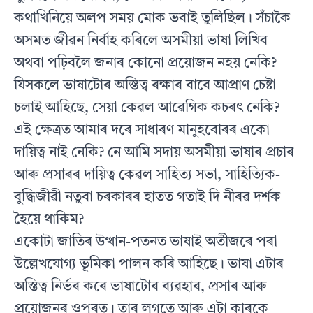
কথাখিনিয়ে অলপ সময় মোক ভবাই তুলিছিল। সঁচাকৈ
অসমত জীৱন নিৰ্বাহ কৰিলে অসমীয়া ভাষা লিখিব
অথবা পঢ়িবলৈ জনাৰ কোনো প্ৰয়োজন নহয় নেকি?
যিসকলে ভাষাটোৰ অস্তিত্ব ৰক্ষাৰ বাবে আপ্ৰাণ চেষ্টা
চলাই আহিছে, সেয়া কেৱল আৱেগিক কচৰৎ নেকি?
এই ক্ষেত্ৰত আমাৰ দৰে সাধাৰণ মানুহবোৰৰ একো
দায়িত্ব নাই নেকি? নে আমি সদায় অসমীয়া ভাষাৰ প্ৰচাৰ
আৰু প্ৰসাৰৰ দায়িত্ব কেৱল সাহিত্য সভা, সাহিত্যিক-
বুদ্ধিজীৱী নতুবা চৰকাৰৰ হাতত গতাই দি নীৰৱ দৰ্শক
হৈয়ে থাকিম?
একোটা জাতিৰ উত্থান-পতনত ভাষাই অতীজৰে পৰা
উল্লেখযোগ্য ভূমিকা পালন কৰি আহিছে। ভাষা এটাৰ
অস্তিত্ব নিৰ্ভৰ কৰে ভাষাটোৰ ব্যৱহাৰ, প্ৰসাৰ আৰু
প্ৰয়োজনৰ ওপৰত। তাৰ লগতে আৰু এটা কাৰকে