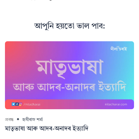
আপুনি হয়তো ভাল পাব:
প্ৰবন্ধ
হৃষীৰাজ শৰ্মা
মাতৃভাষা আৰু আদৰ-অনাদৰ ইত্যাদি