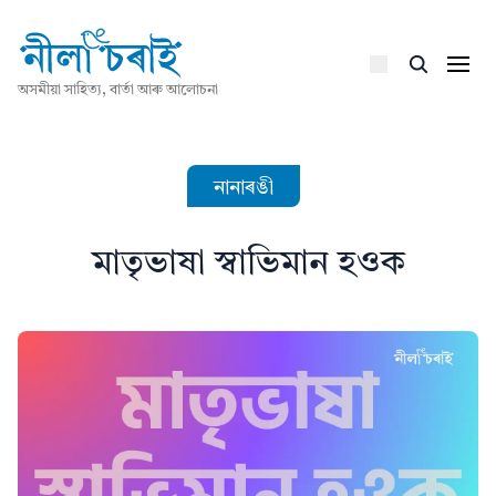
অসমীয়া সাহিত্য, বাৰ্তা আৰু আলোচনা
নানাৰঙী
মাতৃভাষা স্বাভিমান হওক