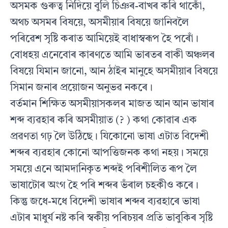
অসমক গুৰুত্ব নিদিয়ে বুলি চিঞৰ-বাখৰ কৰি থাকোঁ,
অথচ অসমৰ বিষয়ে, অসমীয়াৰ বিষয়ে জানিবলৈ
পৰিৱেশ সৃষ্টি কৰাত আমিয়েই বাধাস্বৰূপ হৈ পৰোঁ।
বোধহয় এনেবোৰ কাৰণতে আমি ভাৰতৰ বাকী অঞ্চলৰ
বিষয়ে যিমান জানো, আন ঠাইৰ মানুহে অসমীয়াৰ বিষয়ে
সিমান জনাৰ প্ৰয়োজন অনুভৱ নকৰে।
বৰ্তমান শিক্ষিত অসমীয়াসকলৰ মাজত আন আন ভাষাৰ
শব্দ ব্যৱহাৰ কৰি অসমীয়াত (? ) কথা কোৱাৰ এক
প্ৰৱণতা গঢ় লৈ উঠিছে। যিকোনো ভাষা এটাত বিদেশী
শব্দৰ ব্যৱহাৰ কোনো আপত্তিজনক কথা নহয়। সময়ে
সময়ে এনে আমদানিকৃত শব্দই পৰিশীলিত ৰূপ লৈ
ভাষাটোৰ অংগ হৈ পৰি শব্দৰ ভঁৰাল চহকীও কৰে।
কিন্তু জধে-মধে বিদেশী ভাষাৰ শব্দৰ ব্যৱহাৰে ভাষা
এটাৰ মাধুৰ্য নষ্ট কৰি স্বকীয় পৰিচয়ৰ প্ৰতি ভাবুকিৰ সৃষ্টি