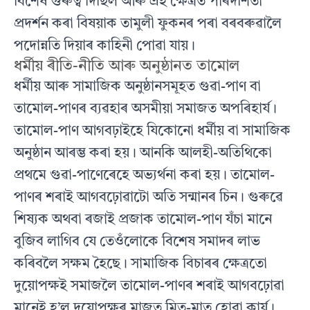
বিশেষ গুৰুত্ব দিছিল আৰু এই ক্ষেত্ৰত পাৰদৰ্শিতা
প্রদর্শন কৰা বিষয়াক তামুলী ফুকনৰ পৰা বৰবৰুৱালৈ
পদোন্নতি দিয়াৰ কাহিনী পোৱা যায়।
ধর্মীয় ৰীতি-নীতি আৰু অনুষ্ঠানত তামোল
ধৰ্মীয় আৰু সামাজিক অনুষ্ঠানসমূহত গুৱা-পাণ বা
তামোল-পাণৰ ব্যৱহাৰ অসমীয়া সমাজত অপৰিহার্য।
তামোল-পাণ আগবঢ়াইহে যিকোনো ধর্মীয় বা সামাজিক
অনুষ্ঠান আৰম্ভ কৰা হয়। আনকি আলহী-অতিথিকো
প্রথমে গুৱা-পাণেৰেহে অভ্যর্থনা কৰা হয়। তামোল-
পাণৰ শৰাই আগবঢ়োৱাটো অতি সন্মানৰ চিন। গুৰুৱে
শিষ্যক অথবা ৰজাই প্রজাক তামোল-পাণ যঁচা মানে
বুজিব লাগিব যে তেওঁলোকে বিশেষ সমাদৰ লাভ
কৰিবলৈ সক্ষম হৈছে। সামাজিক বিচাৰৰ ক্ষেত্ৰতো
দুয়োপক্ষই সমাজলৈ তামোল-পাণৰ শৰাই আগবঢ়োৱা
মানেই হ’ল দুয়োপক্ষৰ মাজত মিত-মাত হোৱা কার্য।