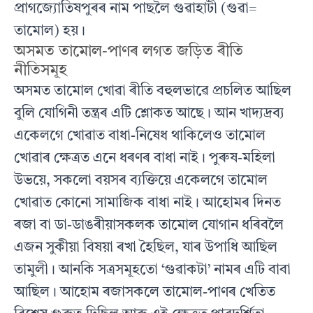
প্রাগজ্যোতিষপুৰৰ নাম পাছলৈ গুৱাহাটী (গুৱা=
তামোল) হয়।
অসমত তামোল-পাণৰ লগত জড়িত ৰীতি
নীতিসমূহ
অসমত তামোল খোৱা ৰীতি বহুলভাৱে প্ৰচলিত আছিল
বুলি যোগিনী তন্ত্রৰ এটি শ্লোকত আছে। আন খাদ্যদ্রব্য
একেলগে খোৱাত বাধা-নিষেধ থাকিলেও তামোল
খোৱাৰ ক্ষেত্ৰত এনে ধৰণৰ বাধা নাই। পুৰুষ-মহিলা
উভয়ে, সকলো বয়সৰ ব্যক্তিয়ে একেলগে তামোল
খোৱাত কোনো সামাজিক বাধা নাই। আহোমৰ দিনত
ৰজা বা ডা-ডাঙৰীয়াসকলক তামোল যোগান ধৰিবলৈ
এজন সুকীয়া বিষয়া ৰখা হৈছিল, যাৰ উপাধি আছিল
তামুলী। আনকি সত্ৰসমূহতো ‘গুৱাকটা’ নামৰ এটি বাবা
আছিল। আহোম ৰজাসকলে তামোল-পাণৰ খেতিত