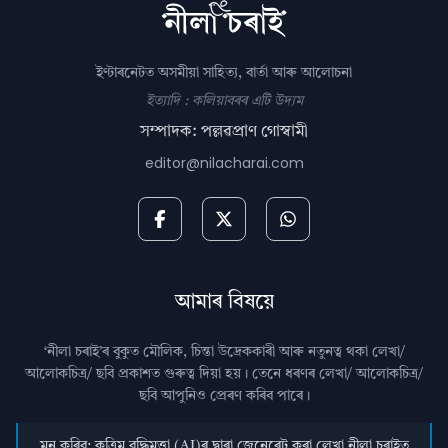
ইণ্টাৰনেটত অসমীয়া সাহিত্য, বাৰ্তা আৰু আলোচনা
ইত্যাদি : কলিয়াবৰৰ এটি উদ্যম
সম্পাদক: পল্লৱপ্ৰাণ গোস্বামী
editor@nilacharai.com
আমাৰ বিষয়ে
‘নীলা চৰাই’ৰ বুকুত মৌলিক, চিন্তা উদ্রেককাৰী আৰু নতুনত্ব থকা লেখা/
আলোকচিত্ৰ/ ছবি প্রকাশত গুৰুত্ব দিয়া হয়। তেনে ধৰণৰ লেখা/ আলোকচিত্ৰ/
ছবি আপুনিও প্রেৰণ কৰিব পাৰে।
মন কৰিব: কৃত্ৰিম বুদ্ধিমত্তা (AI)ৰ দ্বাৰা জেনেৰেট কৰা লেখা নীলা চৰাইত