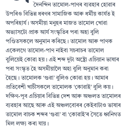
দৈনন্দিন তামোল-পাণৰ ব্যৱহাৰ হোৱাৰ
উপৰিও বিভিন্ন ধৰণৰ সামাজিক আৰু ধর্মীয় কার্যত ই
অপৰিহার্য। অসমীয়া মনুহৰ মাজত তামোল খোৱা
অভ্যাসটো প্রাক আৰ্য সংস্কৃতিৰ পৰা অহা বুলি
পণ্ডিতসকলে অনুমান কৰিছে। তামোল আৰু পাণক
একেলগে তামোল-পাণ নাইবা সচৰাচৰ তামোল
বুলিয়েই কোৱা হয়। এই শব্দ দুটা অষ্ট্ৰো এচিয়ান ভাষাৰ
পৰা সংস্কৃত হৈ অসমীয়ালৈ অহা বুলি অনুমান কৰা
হৈছে। তামোলক ‘গুৱা’ বুলিও কোৱা হয়। আমাৰ
প্ৰতিবেশী খাচীসকলে তামোলক ‘কোৱাই’ বুলি কয়।
দক্ষিণ-পূব এচিয়াৰ বিভিন্ন দেশ আৰু অঞ্চলত তামোলৰ
ব্যৱহাৰ আছে আৰু এই অঞ্চলবোৰৰ কেইবাটাও ভাষাৰ
তামোল বাচক শব্দৰ ‘গুৱা’ বা ‘কোৱাই’ৰ সৈতে ধ্বনিগত
মিল লক্ষ্য কৰা যায়।