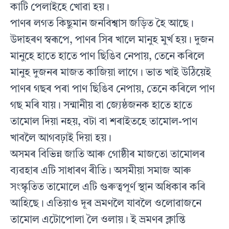
কাটি পেলাইহে খোৱা হয়।
পাণৰ লগত কিছুমান জনবিশ্বাস জড়িত হৈ আছে।
উদাহৰণ স্বৰূপে, পাণৰ সিৰ খালে মানুহ মুৰ্খ হয়। দুজন
মানুহে হাতে হাতে পাণ ছিঙিব নেপায়, তেনে কৰিলে
মানুহ দুজনৰ মাজত কাজিয়া লাগে। ভাত খাই উঠিয়েই
পাণৰ গছৰ পৰা পাণ ছিঙিব নেপায়, তেনে কৰিলে পাণ
গছ মৰি যায়। সন্মানীয় বা জ্যেষ্ঠজনক হাতে হাতে
তামোল দিয়া নহয়, বটা বা শৰাইতহে তামোল-পাণ
খাবলৈ আগবঢ়াই দিয়া হয়।
অসমৰ বিভিন্ন জাতি আৰু গোষ্ঠীৰ মাজতো তামোলৰ
ব্যৱহাৰ এটি সাধাৰণ ৰীতি। অসমীয়া সমাজ আৰু
সংস্কৃতিত তামোলে এটি গুৰুত্বপূৰ্ণ স্থান অধিকাৰ কৰি
আহিছে। এতিয়াও দূৰ ভ্ৰমণলৈ যাবলৈ ওলোৱাজনে
তামোল এটোপোলা লৈ ওলায়। ই ভ্ৰমণৰ ক্লান্তি