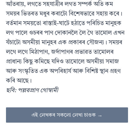
আঁতৰায়, লগতে সহযাত্রীৰ লগত সম্পর্ক অতি কম
সময়ৰ ভিতৰত মধুৰ কৰাটো বিশেষভাৱে সহায় কৰে।
বর্তমান সময়তো ৰাস্তাই-ঘাটে হঠাতে পৰিচিত মানুহক
লগ পালে ওচৰৰ পাণ দোকানলৈ লৈ গৈ তামোল এখন
যঁচাটো অসমীয়া মানুহৰ এক প্ৰকাৰৰ সৌজন্য। সময়ৰ
লগে লগে মিঠাপাণ, জৰ্দাপাণৰ প্ৰভাৱত তামোলৰ
প্ৰাধান্য কিছু কমিছে যদিও তামোলে অসমীয়া সমাজ
আৰু সংস্কৃতিত এক অপৰিহাৰ্য আৰু বিশিষ্ট স্থান গ্রহণ
কৰি আছে।
ছবি: পল্লৱপ্ৰাণ গোস্বামী
এই লেখকৰ সকলো লেখা চাওক →