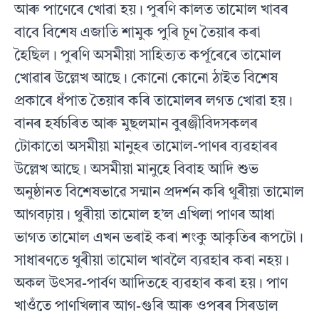
আৰু পাণেৰে খোৱা হয়। পুৰণি কালত তামোল খাবৰ
বাবে বিশেষ এজাতি শামুক পুৰি চূণ তৈয়াৰ কৰা
হৈছিল। পুৰণি অসমীয়া সাহিত্যত কৰ্পূৰেৰে তামোল
খোৱাৰ উল্লেখ আছে। কোনো কোনো ঠাইত বিশেষ
প্রকাৰে ধঁপাত তৈয়াৰ কৰি তামোলৰ লগত খোৱা হয়।
বানৰ হর্ষচৰিত আৰু মুছলমান বুৰঞ্জীবিদসকলৰ
টোকাতো অসমীয়া মানুহৰ তামোল-পাণৰ ব্যৱহাৰৰ
উল্লেখ আছে। অসমীয়া মানুহে বিবাহ আদি শুভ
অনুষ্ঠানত বিশেষভাৱে সন্মান প্রদর্শন কৰি থুৰীয়া তামোল
আগবঢ়ায়। থুৰীয়া তামোল হ’ল এখিলা পাণৰ আধা
ভাগত তামোল এখন ভৰাই কৰা শংকু আকৃতিৰ ৰূপটো।
সাধাৰণতে থুৰীয়া তামোল খাবলৈ ব্যৱহাৰ কৰা নহয়।
অকল উৎসৱ-পার্বণ আদিতহে ব্যৱহাৰ কৰা হয়। পাণ
খাওঁতে পাণখিলাৰ আগ-গুৰি আৰু ওপৰৰ সিৰডাল