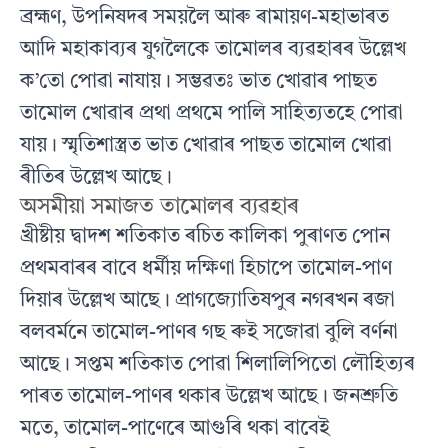
ব্ৰহ্মণ, উপনিষদৰ সময়লৈ আৰু ৰামায়ণ-মহাভাৰত
আদি মহাকাব্যৰ যুগলৈকে তামোলৰ ব্যৱহাৰৰ উল্লেখ
ক’তো পোৱা নাযায়। সম্ভৱতঃ ভাত খোৱাৰ পাছত
তামোল খোৱাৰ প্রথা প্রথমে পালি সাহিত্যতহে পোৱা
যায়। স্মৃতিশাস্ত্ৰত ভাত খোৱাৰ পাছত তামোল খোৱা
ৰীতিৰ উল্লেখ আছে।
অসমীয়া সমাজত তামোলৰ ব্যৱহাৰ
খ্রীষ্টীয় দ্বাদশ শতিকাত ৰচিত কালিকা পুৰাণত পোন
প্রথমবাৰৰ বাবে ধর্মীয় দক্ষিণা হিচাপে তামোল-পাণ
দিয়াৰ উল্লেখ আছে। প্ৰাগজ্যোতিষপুৰ নগৰখন ৰজা
বলবর্মনে তামোল-পাণৰ গছ ৰুই সজোৱা বুলি বর্ণনা
আছে। সপ্তম শতিকাত পোৱা শিলালিপিতো লৌহিত্যৰ
পাৰত তামোল-পাণৰ থকাৰ উল্লেখ আছে। জনশ্রুতি
মতে, তামোল-পাণেৰে আগুৰি থকা বাবেই