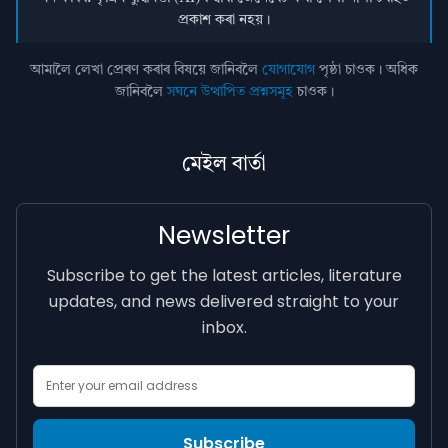
প্ৰকাশ কৰা নহয়।
আমালৈ লেখা প্ৰেৰণ কৰাৰ বিষয়ে জানিবলৈ
যোগাযোগ
পৃষ্ঠা চাওক। অধিক
জানিবলৈ
সঘনে উত্থাপিত প্ৰশ্নসমূহ
চাওক।
মেইল বাৰ্তা
Newsletter
Subscribe to get the latest articles, literature
updates, and news delivered straight to your
inbox.
Email Address
Subscribe