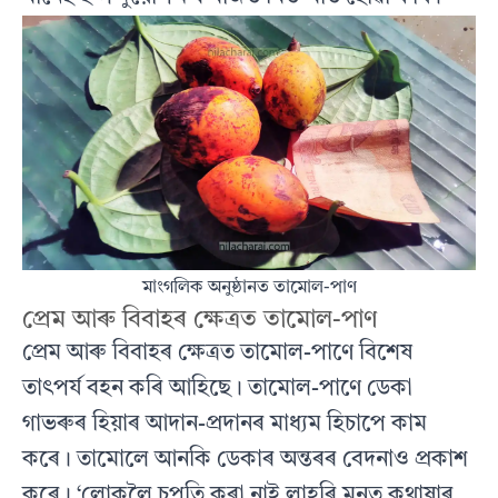
মাংগলিক অনুষ্ঠানত তামোল-পাণ
প্ৰেম আৰু বিবাহৰ ক্ষেত্ৰত তামোল-পাণ
প্রেম আৰু বিবাহৰ ক্ষেত্ৰত তামোল-পাণে বিশেষ
তাৎপর্য বহন কৰি আহিছে। তামোল-পাণে ডেকা
গাভৰুৰ হিয়াৰ আদান-প্রদানৰ মাধ্যম হিচাপে কাম
কৰে। তামোলে আনকি ডেকাৰ অন্তৰৰ বেদনাও প্রকাশ
কৰে। ‘লোকলৈ চুপতি কৰা নাই লাহৰি মনত কথাষাৰ