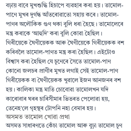
বঢ়ায় বাবে মুখশুদ্ধি হিচাপে ব্যৱহাৰ কৰা হয়। তামোল-
পাণে মুখৰ দুর্গন্ধ আঁতৰোৱাতো সহায় কৰে। তামোল-
পাণৰ অলৌকিক গুণ থকা বুলি ধৰা হৈছে। তামোলেৰে
মন্ত্ৰ কৰাকে ‘আহুদি’ কৰা বুলি কোৱা হৈছিল।
গিৰীয়েকে ঘৈণীয়েকক আৰু ঘৈণীয়েকে গিৰীয়েকক বশ
কৰিবলৈ তামোল-পাণত মন্ত্ৰ কৰা হৈছিল। এইটোও
বিশ্বাস কৰা হৈছিল যে চূণেৰে সৈতে তামোল-পাণ
কোনো জলচৰ প্ৰাণীৰ মুখত লগাই সেই তামোল-পাণ
গিৰীয়েকক বা ঘৈণীয়েকক খুৱালে ইজন আনজনৰ বশ
হয়। কালিকা মন্ত্র মাতি চোবোৱা তামোলখন যদি
কাৰোবাৰ ঘৰৰ চাৰিসীমাৰ ভিতৰত পেলোৱা হয়,
তেনেহ’লে গৃহস্থৰ টোপনি নহা বেমাৰ হয়।
অসমত তামোল খোৱা প্রথা
অসমত সাধাৰণতে কেঁচা তামোল আৰু বুঢ়া তামোল চূণ