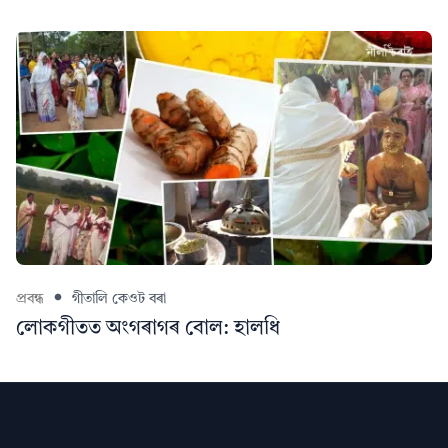
প্ৰবন্ধ
গীতালি কেওট বৰা
লোকগীতত অংগৰাগৰ বোল: হালধি