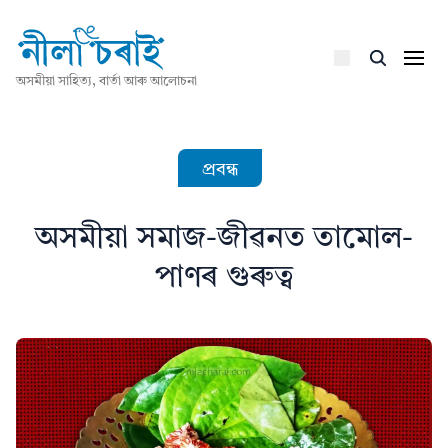
অসমীয়া সাহিত্য, বাৰ্তা আৰু আলোচনা
প্ৰবন্ধ
অসমীয়া সমাজ-জীৱনত তামোল-
পাণৰ গুৰুত্ব