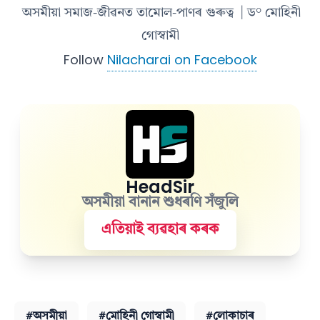
অসমীয়া সমাজ-জীৱনত তামোল-পাণৰ গুৰুত্ব
| ড° মোহিনী
গোস্বামী
Follow
Nilacharai on Facebook
HeadSir
অসমীয়া বানান শুধৰণি সঁজুলি
এতিয়াই ব্যৱহাৰ কৰক
#অসমীয়া
#মোহিনী গোস্বামী
#লোকাচাৰ