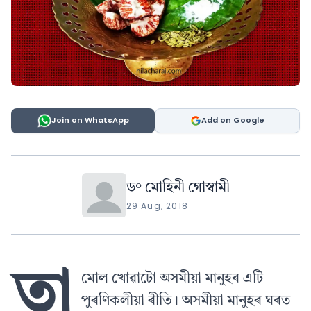
Join on WhatsApp
Add on Google
ড° মোহিনী গোস্বামী
29 Aug, 2018
তা
মোল খোৱাটো অসমীয়া মানুহৰ এটি
পুৰণিকলীয়া ৰীতি। অসমীয়া মানুহৰ ঘৰত