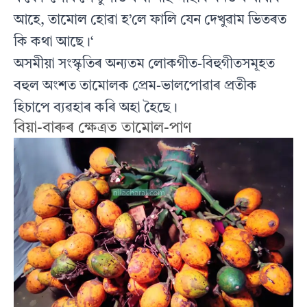
আহে, তামোল হোৱা হ’লে ফালি যেন দেখুৱাম ভিতৰত
কি কথা আছে।‘
অসমীয়া সংস্কৃতিৰ অন্যতম লোকগীত-বিহুগীতসমূহত
বহুল অংশত তামোলক প্রেম-ভালপোৱাৰ প্রতীক
হিচাপে ব্যৱহাৰ কৰি অহা হৈছে।
বিয়া-বাৰুৰ ক্ষেত্ৰত তামোল-পাণ