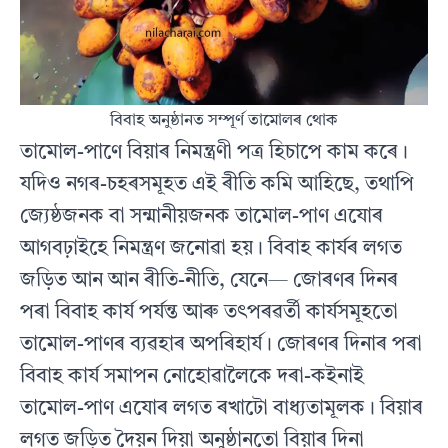
বিবাহ অনুষ্ঠানত সম্পূৰ্ণ তামোলৰ থোক
তামোল-পাণে বিয়াৰ নিমন্ত্ৰণী পত্ৰ হিচাপে কাম কৰে।
যদিও নগৰ-চহৰসমূহত এই ৰীতি কমি আহিছে, তথাপি
জ্যেষ্ঠজনক বা সন্মানীয়জনক তামোল-পাণ এযোৰ
আগবঢ়াইহে নিমন্ত্রণ জনোৱা হয়। বিবাহ কাৰ্যৰ লগত
জড়িত আন আন ৰীতি-নীতি, যেনে— জোৰণৰ দিনৰ
পৰা বিবাহ কাৰ্য পৰ্যন্ত আৰু তৎপৰৱৰ্তী কাৰ্যসমূহতো
তামোল-পাণৰ ব্যৱহাৰ অপৰিহার্য। জোৰণৰ দিনাৰ পৰা
বিবাহ কার্য সমাপন নোহোৱালৈকে দৰা-কইনাই
তামোল-পাণ এযোৰ লগত ৰখাটো বাধ্যতামূলক। বিয়াৰ
লগত জড়িত দৈয়ন দিয়া অনুষ্ঠানতো বিয়াৰ দিনা