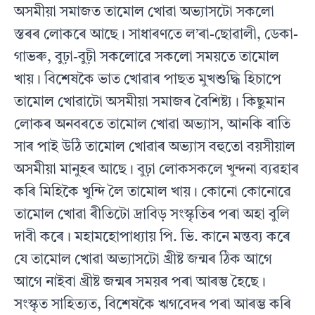
অসমীয়া সমাজত তামোল খোৱা অভ্যাসটো সকলো
স্তৰৰ লোকৰে আছে। সাধাৰণতে ল’ৰা-ছোৱালী, ডেকা-
গাভৰু, বুঢ়া-বুঢ়ী সকলোৱে সকলো সময়তে তামোল
খায়। বিশেষকৈ ভাত খোৱাৰ পাছত মুখশুদ্ধি হিচাপে
তামোল খোৱাটো অসমীয়া সমাজৰ বৈশিষ্ট্য। কিছুমান
লোকৰ অনবৰতে তামোল খোৱা অভ্যাস, আনকি ৰাতি
সাৰ পাই উঠি তামোল খোৱাৰ অভ্যাস বহুতো বয়সীয়াল
অসমীয়া মানুহৰ আছে। বুঢ়া লোকসকলে খুন্দনা ব্যৱহাৰ
কৰি মিহিকৈ খুন্দি লৈ তামোল খায়। কোনো কোনোৱে
তামোল খোৱা ৰীতিটো দ্রাবিড় সংস্কৃতিৰ পৰা অহা বুলি
দাবী কৰে। মহামহোপাধ্যায় পি. ভি. কানে মন্তব্য কৰে
যে তামোল খোৱা অভ্যাসটো খ্রীষ্ট জন্মৰ ঠিক আগে
আগে নাইবা খ্রীষ্ট জন্মৰ সময়ৰ পৰা আৰম্ভ হৈছে।
সংস্কৃত সাহিত্যত, বিশেষকৈ ঋগবেদৰ পৰা আৰম্ভ কৰি