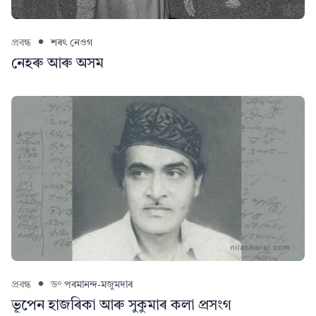
প্ৰবন্ধ
শৰৎ নেওগ
নেহৰু আৰু অসম
প্ৰবন্ধ
ড° পৰমানন্দ-মজুমদাৰ
ভূপেন হাজৰিকা আৰু সুকুমাৰ কলা প্ৰসংগ