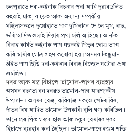
ঢলপুৱাতে দৰা-কইনাক বিচনাৰ পৰা আনি দুৱাৰডলিত
বহুৱাই মাক, বায়েক আৰু অন্যান্য সম্পর্কীয়
মহিলাসকলে দুয়োহাতে পাণ দুখিলাৰে দৈ লৈ মুখ, বাহু,
ভৰি আদিত লগাই দিয়াৰ প্রথা চলি আহিছে। আনকি
বিবাহ কার্যত কইনাক পাণ গছকাই পিতৃৰ গোত্র ত্যাগ
কৰি স্বামীৰ গোত্র গ্রহণ কৰোৱা হয়। অসমৰ কিছুমান
ঠাইত পাণ ছিঙি দৰা-কইনাৰ বিবাহ বিচ্ছেদ ঘটোৱা প্রথা
প্রচলিত।
দৰৱ আৰু মন্ত্র বিচাপে তামোল-পাণৰ ব্যৱহাৰ
অসমৰ বহুতো বন দৰৱত তামোল-পাণ আৱশ্যকীয়
উপাদান। অসমৰ বেজ, কবিৰাজ সকলে পেটৰ বিষ,
দাঁতৰ বিষ আদিত তামোল উপকাৰী বুলি গণ্য কৰিছিল।
তামোলৰ পিক গৰুৰ ছাল আৰু চকুৰ বেমাৰৰ দৰৱ
হিচাপে ব্যৱহাৰ কৰা হৈছিল। তামোল-পাণে হজম শক্তি