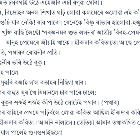
জত টগবগাই উঠে এহেজাৰ এটা ৰণুৱা ঘোঁৰা।
য়, বিদ্ৰোহৰ অনল শিখাত গঢ়ি লোৱা কলমেৰে ওলোৱা এই ক
গুচি যাব নেকি! যাব পাৰে। যেনেকৈ বিষ্ণু ৰাভাৰ হালোৱা-হজ
 খুজি বাছি লৈছোঁ ‘পৰজনমৰ শুভ লগনৰ’ জাতীয় বিৰহ-প্ৰে
 মানুহ প্ৰেমেৰে জীয়াই থাকে। হীৰুদাৰ কবিতাতো আছে প্ৰে
তি, পথাৰৰ ৰোৱনীৰ প্ৰতি।
নীৰ ভৰি উঠে বুকু।
হে পালে
সুহুৰি বজাই গ’ল বতাহৰ নিছিগা ধাৰ।
োৰ বাহুত মূৰ থৈ যিমানলৈ চাব পাৰে চালে:
 বুকুৰ শব্দই শব্দই কঁপি উঠে গোটেই পথাৰ। (পথাৰ)
তাৰ বাহিৰে প্ৰথমে পঢ়িবলৈ লোৱা কবিতা আছিল হীৰুদাৰ কবি
 হীৰুদাৰ কবিতা। আমনি নালাগে। তেতিয়া আমাৰ তথাকথিত প
ুযোগ পালেই গুণগুণাইছলো—