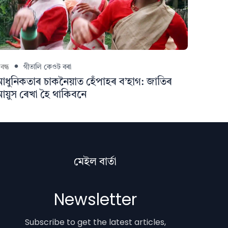
ৰবন্ধ
গীতালি কেওট বৰা
ধুনিকতাৰ চাকনৈয়াত হেঁপাহৰ ব’হাগ: জাতিৰ
য়ুস ৰেখা হৈ থাকিবনে
মেইল বাৰ্তা
Newsletter
Subscribe to get the latest articles,