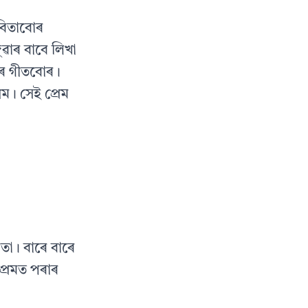
বিতাবোৰ
ুৱাৰ বাবে লিখা
মৰ গীতবোৰ।
ম। সেই প্ৰেম
তা। বাৰে বাৰে
্ৰেমত পৰাৰ