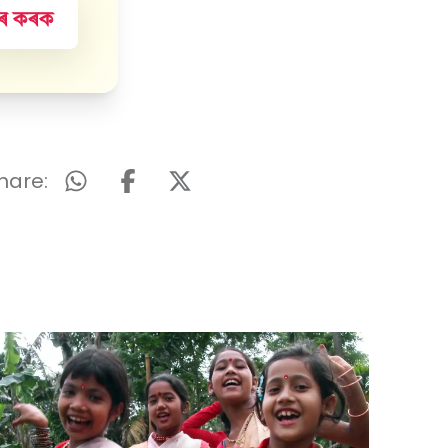
হাৰ কৰক
hare: