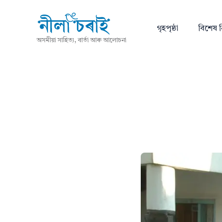
গৃহপৃষ্ঠা
বিশেষ ন
অসমীয়া সাহিত্য, বাৰ্তা আৰু আলোচনা