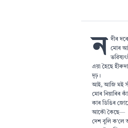
ন
দীৰ দৰে 
মোৰ আই
ভৱিষ্যৎ
এয়া হৈছে হীৰুদা
দৃঢ়।
আই, আজি মই সঁচ
মোৰ নিয়াৰিৰ কা
কাৰ ডিঙিৰ জোখ
আকৌ কৈছে—
দেশ বুলি ক’লে