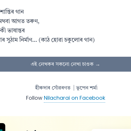
শান্তিৰ গান
 অথবা আগত তৰুণ,
কী ভাষান্তৰ
ৰ সুঠাম নিৰ্মাণ… (কাঠ হোৱা চকুলোৰ গান)
এই লেখকৰ সকলো লেখা চাওক →
হীৰুদাৰ সোঁৱৰণত
| ভূপেন শৰ্মা
Follow
Nilacharai on Facebook