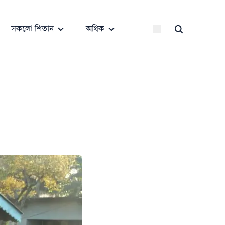
সকলো শিতান
অধিক