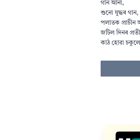
গান আনা,
শুনো যুদ্ধৰ গান, 
পলাতক প্ৰাচীন
জটিল দিনৰ প্ৰতী
কাঠ হোৱা চকুলো