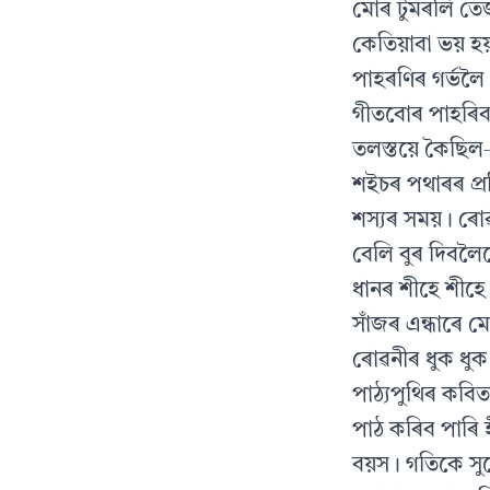
মোৰ টুমৰলি তে
কেতিয়াবা ভয় হ
পাহৰণিৰ গৰ্ভলৈ 
গীতবোৰ পাহৰিব
তলস্তয়ে কৈছিল—
শইচৰ পথাৰৰ প্ৰ
শস্যৰ সময়। ৰোৱ
বেলি বুৰ দিবলৈ
ধানৰ শীহে শীহে 
সাঁজৰ এন্ধাৰে ম
ৰোৱনীৰ ধুক ধুক
পাঠ্যপুথিৰ কবি
পাঠ কৰিব পাৰি
বয়স। গতিকে স