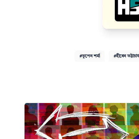
#ভূপেন শৰ্মা
#হীৰেন ভট্টাচাৰ্