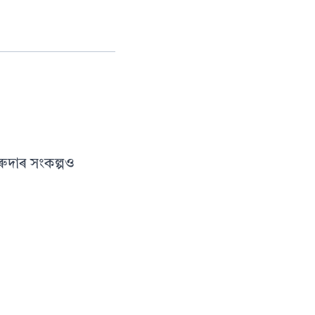
ৰুদাৰ সংকল্পও