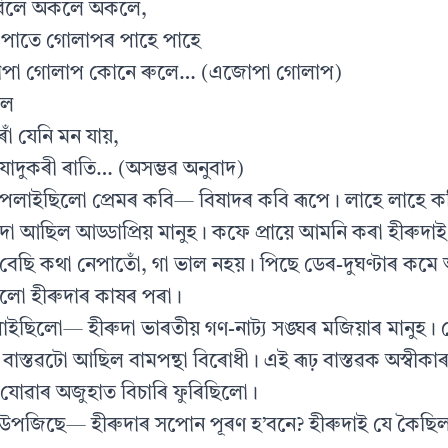
বিলে অকলে অকলে,
 পাতে গোলাপৰ পাহে পাহে
োপা গোলাপ কোনে ৰুলে… (এজোপা গোলাপ)
লে
োঁ যেনি মন যায়,
ৰ যাদুকৰী ৰাতি… (অসম্ভৱ অনুবাদ)
পেলাইছিলো প্ৰেমৰ কবি— বিষাদৰ কবি ৰূপে। লাহে লাহে 
দা আছিল আড্ডাপ্ৰিয় মানুহ। কফে প্ৰায়ে আমনি কৰা হীৰুদাই
ছি কথা নেপাতোঁ, গা ভাল নহয়। পিছে ডেৰ-দুঘণ্টাৰ কমে
লো হীৰুদাৰ কাষৰ পৰা।
াইছিলো— হীৰুদা ভাৰতীয় গণ-নাট্য সঙ্ঘৰ মজিয়াৰ মানুহ।
বাস্তৱটো আছিল বামপন্থা বিৰোধী। এই ৰূঢ় বাস্তৱক অস্বীক
যোৱাৰ অজুহাত বিচাৰি ফুৰিছিলো।
 উপজিছে— হীৰুদাৰ সপোন পূৰণ হ’বনে? হীৰুদাই যে কৈছ