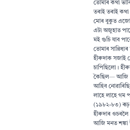
তোমাৰ কথা ভা
তৰাই তৰাই কথা
মোৰ বুকুত এজ
এটা অজুহাত পা
মই গুচি যাব পাৰ
তোমাৰ সান্নিধ্য
হীৰুদাক সজাই 
চাপিছিলো। হীৰু
কৈছিল— আজি বে
আহিব নোৱাৰিছি
লাহে লাহে গম প
(১৯৮২-৮৩) ৰূঢ় 
হীৰুদাৰ ওচৰলৈ 
আজি মনত শঙ্কা