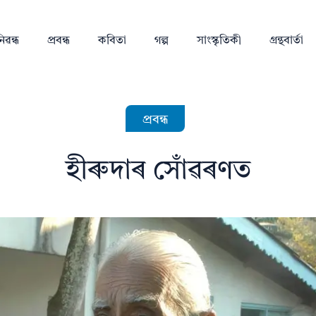
িৱন্ধ
প্ৰবন্ধ
কবিতা
গল্প
সাংস্কৃতিকী
গ্ৰন্থবাৰ্তা
প্ৰবন্ধ
হীৰুদাৰ সোঁৱৰণত