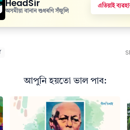
HeadSir
এতিয়াই ব্যৱ
অসমীয়া বানান শুধৰণি সঁজুলি
S
য
আপুনি হয়তো ভাল পাব: