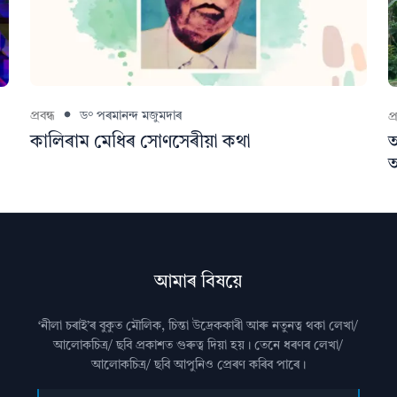
প্ৰবন্ধ
ড° পৰমানন্দ মজুমদাৰ
প্
কালিৰাম মেধিৰ সোণসেৰীয়া কথা
আ
আ
আমাৰ বিষয়ে
‘নীলা চৰাই’ৰ বুকুত মৌলিক, চিন্তা উদ্রেককাৰী আৰু নতুনত্ব থকা লেখা/
আলোকচিত্ৰ/ ছবি প্রকাশত গুৰুত্ব দিয়া হয়। তেনে ধৰণৰ লেখা/
আলোকচিত্ৰ/ ছবি আপুনিও প্রেৰণ কৰিব পাৰে।