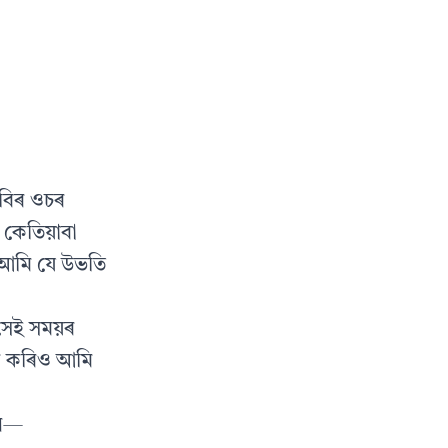
কবিৰ ওচৰ
 কেতিয়াবা
 আমি যে উভতি
 সেই সময়ৰ
াৰ কৰিও আমি
িল—