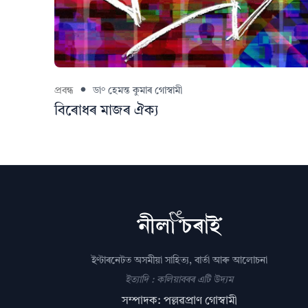
প্ৰবন্ধ
ডা° হেমন্ত কুমাৰ গোস্বামী
বিৰোধৰ মাজৰ ঐক্য
ইণ্টাৰনেটত অসমীয়া সাহিত্য, বাৰ্তা আৰু আলোচনা
ইত্যাদি : কলিয়াবৰৰ এটি উদ্যম
সম্পাদক: পল্লৱপ্ৰাণ গোস্বামী