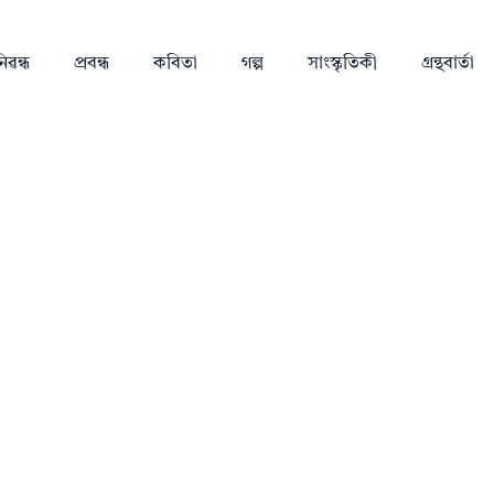
িৱন্ধ
প্ৰবন্ধ
কবিতা
গল্প
সাংস্কৃতিকী
গ্ৰন্থবাৰ্তা