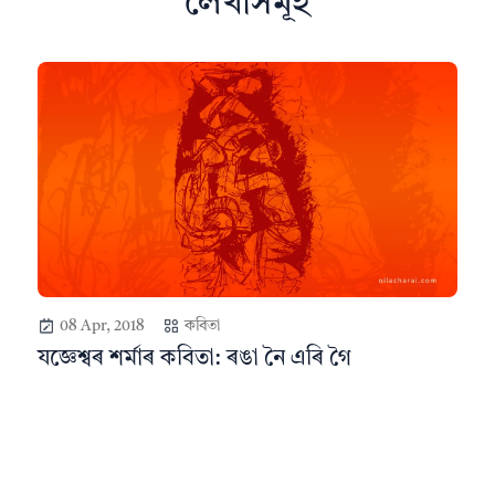
লেখাসমূহ
08 Apr, 2018
কবিতা
যজ্ঞেশ্বৰ শৰ্মাৰ কবিতা: ৰঙা নৈ এৰি গৈ