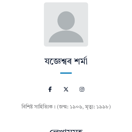
যজ্ঞেশ্বৰ শৰ্মা
বিশিষ্ট সাহিত্যিক। (জন্ম: ১৯০৬, মৃত্যু: ১৯৯৮)