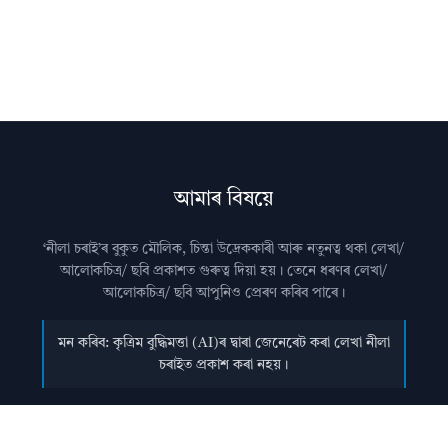
আমাৰ বিষয়ে
‘নীলা চৰাই’ৰ বুকুত মৌলিক, চিন্তা উদ্রেককাৰী আৰু নতুনত্ব থকা লেখা/
আলোকচিত্ৰ/ ছবি প্রকাশত গুৰুত্ব দিয়া হয়। তেনে ধৰণৰ লেখা/
আলোকচিত্ৰ/ ছবি আপুনিও প্রেৰণ কৰিব পাৰে।
মন কৰিব: কৃত্ৰিম বুদ্ধিমত্তা (AI)ৰ দ্বাৰা জেনেৰেট কৰা লেখা নীলা
চৰাইত প্ৰকাশ কৰা নহয়।
আমালৈ লেখা প্ৰেৰণ কৰাৰ বিষয়ে জানিবলৈ
যোগাযোগ
পৃষ্ঠা চাওক।
অধিক জানিবলৈ
সঘনে উত্থাপিত প্ৰশ্নসমূহ
চাওক।