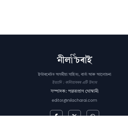
ইণ্টাৰনেটত অসমীয়া সাহিত্য, বাৰ্তা আৰু আলোচনা
ইত্যাদি : কলিয়াবৰৰ এটি উদ্যম
সম্পাদক: পল্লৱপ্ৰাণ গোস্বামী
editor@nilacharai.com