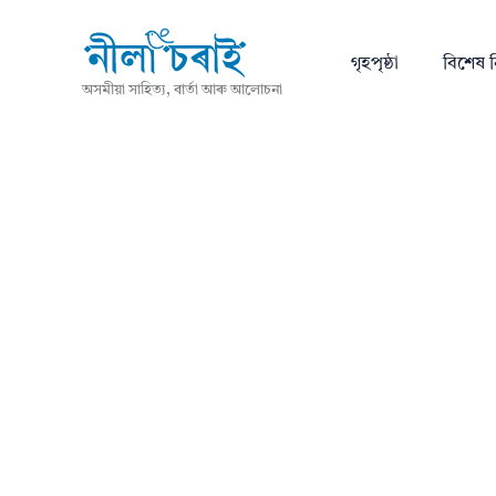
গৃহপৃষ্ঠা
বিশেষ ন
অসমীয়া সাহিত্য, বাৰ্তা আৰু আলোচনা