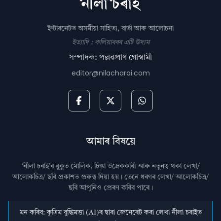
ইণ্টাৰনেটত অসমীয়া সাহিত্য, বাৰ্তা আৰু আলোচনা
ইত্যাদি : কলিয়াবৰৰ এটি উদ্যম
সম্পাদক: পল্লৱপ্ৰাণ গোস্বামী
editor@nilacharai.com
আমাৰ বিষয়ে
‘নীলা চৰাই’ৰ বুকুত মৌলিক, চিন্তা উদ্রেককাৰী আৰু নতুনত্ব থকা লেখা/
আলোকচিত্ৰ/ ছবি প্রকাশত গুৰুত্ব দিয়া হয়। তেনে ধৰণৰ লেখা/ আলোকচিত্ৰ/
ছবি আপুনিও প্রেৰণ কৰিব পাৰে।
মন কৰিব: কৃত্ৰিম বুদ্ধিমত্তা (AI)ৰ দ্বাৰা জেনেৰেট কৰা লেখা নীলা চৰাইত