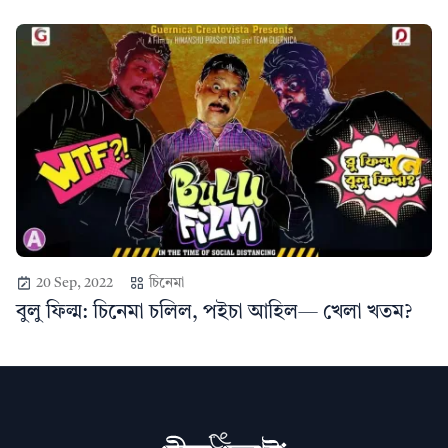
20 Sep, 2022
চিনেমা
বুলু ফিল্ম: চিনেমা চলিল, পইচা আহিল— খেলা খতম?