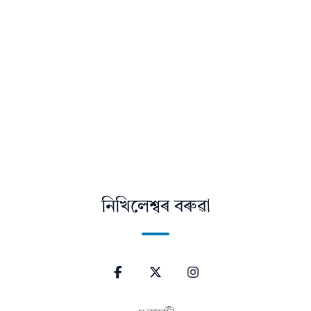
নিখিলেশ্বৰ বৰুৱা