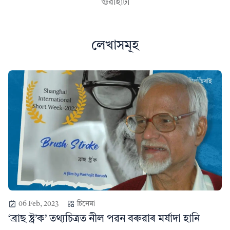
গুৱাহাটী
লেখাসমূহ
06 Feb, 2023
চিনেমা
‘ব্ৰাছ ষ্ট্ৰ’ক’ তথ্যচিত্ৰত নীল পৱন বৰুৱাৰ মৰ্যাদা হানি