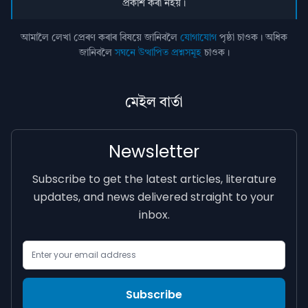
প্ৰকাশ কৰা নহয়।
আমালৈ লেখা প্ৰেৰণ কৰাৰ বিষয়ে জানিবলৈ
যোগাযোগ
পৃষ্ঠা চাওক। অধিক
জানিবলৈ
সঘনে উত্থাপিত প্ৰশ্নসমূহ
চাওক।
মেইল বাৰ্তা
Newsletter
Subscribe to get the latest articles, literature
updates, and news delivered straight to your
inbox.
Email Address
Subscribe