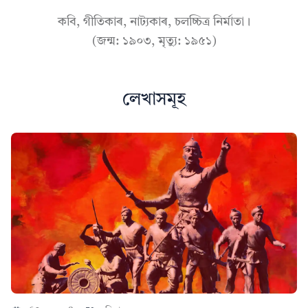
কবি, গীতিকাৰ, নাট্যকাৰ, চলচ্চিত্ৰ নিৰ্মাতা।
(জন্ম: ১৯০৩, মৃত্যু: ১৯৫১)
লেখাসমূহ