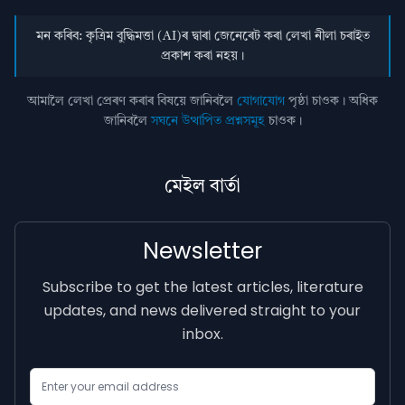
মন কৰিব: কৃত্ৰিম বুদ্ধিমত্তা (AI)ৰ দ্বাৰা জেনেৰেট কৰা লেখা নীলা চৰাইত
প্ৰকাশ কৰা নহয়।
আমালৈ লেখা প্ৰেৰণ কৰাৰ বিষয়ে জানিবলৈ
যোগাযোগ
পৃষ্ঠা চাওক। অধিক
জানিবলৈ
সঘনে উত্থাপিত প্ৰশ্নসমূহ
চাওক।
মেইল বাৰ্তা
Newsletter
Subscribe to get the latest articles, literature
updates, and news delivered straight to your
inbox.
Email Address