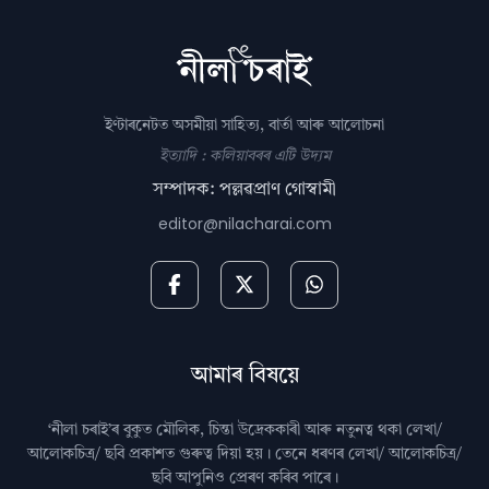
ইণ্টাৰনেটত অসমীয়া সাহিত্য, বাৰ্তা আৰু আলোচনা
ইত্যাদি : কলিয়াবৰৰ এটি উদ্যম
সম্পাদক: পল্লৱপ্ৰাণ গোস্বামী
editor@nilacharai.com
আমাৰ বিষয়ে
‘নীলা চৰাই’ৰ বুকুত মৌলিক, চিন্তা উদ্রেককাৰী আৰু নতুনত্ব থকা লেখা/
আলোকচিত্ৰ/ ছবি প্রকাশত গুৰুত্ব দিয়া হয়। তেনে ধৰণৰ লেখা/ আলোকচিত্ৰ/
ছবি আপুনিও প্রেৰণ কৰিব পাৰে।