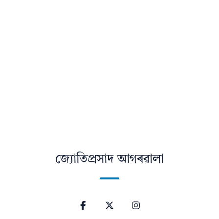
জ্যোতিপ্ৰসাদ আগৰৱালা