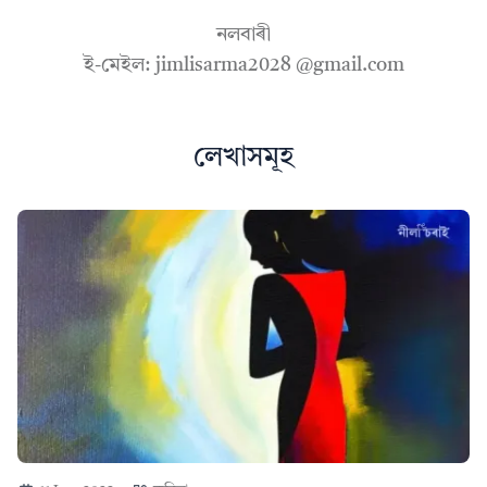
নলবাৰী
ই-মেইল: jimlisarma2028 @gmail.com
লেখাসমূহ