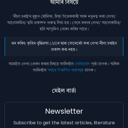
আমাৰ বিষয়ে
‘নীলা চৰাই’ৰ বুকুত মৌলিক, চিন্তা উদ্রেককাৰী আৰু নতুনত্ব থকা লেখা/
আলোকচিত্ৰ/ ছবি প্রকাশত গুৰুত্ব দিয়া হয়। তেনে ধৰণৰ লেখা/ আলোকচিত্ৰ/
ছবি আপুনিও প্রেৰণ কৰিব পাৰে।
মন কৰিব: কৃত্ৰিম বুদ্ধিমত্তা (AI)ৰ দ্বাৰা জেনেৰেট কৰা লেখা নীলা চৰাইত
প্ৰকাশ কৰা নহয়।
আমালৈ লেখা প্ৰেৰণ কৰাৰ বিষয়ে জানিবলৈ
যোগাযোগ
পৃষ্ঠা চাওক। অধিক
জানিবলৈ
সঘনে উত্থাপিত প্ৰশ্নসমূহ
চাওক।
মেইল বাৰ্তা
Newsletter
Subscribe to get the latest articles, literature