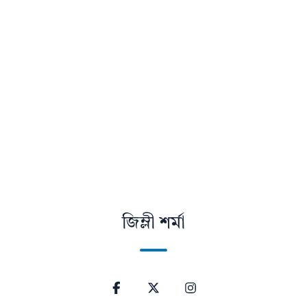
জিম্লী শৰ্মা