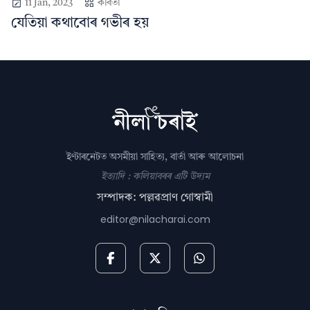
11 Jan, 2023
কবিতা
যেতিয়া কথাবোৰ গভীৰ হয়
ইণ্টাৰনেটত অসমীয়া সাহিত্য, বাৰ্তা আৰু আলোচনা
ইত্যাদি : কলিয়াবৰৰ এটি উদ্যম
সম্পাদক: পল্লৱপ্ৰাণ গোস্বামী
editor@nilacharai.com