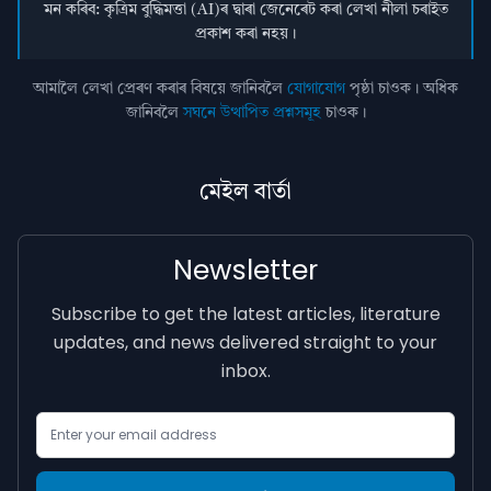
মন কৰিব: কৃত্ৰিম বুদ্ধিমত্তা (AI)ৰ দ্বাৰা জেনেৰেট কৰা লেখা নীলা চৰাইত
প্ৰকাশ কৰা নহয়।
আমালৈ লেখা প্ৰেৰণ কৰাৰ বিষয়ে জানিবলৈ
যোগাযোগ
পৃষ্ঠা চাওক। অধিক
জানিবলৈ
সঘনে উত্থাপিত প্ৰশ্নসমূহ
চাওক।
মেইল বাৰ্তা
Newsletter
Subscribe to get the latest articles, literature
updates, and news delivered straight to your
inbox.
Email Address