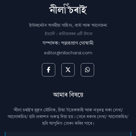
ইণ্টাৰনেটত অসমীয়া সাহিত্য, বাৰ্তা আৰু আলোচনা
ইত্যাদি : কলিয়াবৰৰ এটি উদ্যম
সম্পাদক: পল্লৱপ্ৰাণ গোস্বামী
editor@nilacharai.com
আমাৰ বিষয়ে
‘নীলা চৰাই’ৰ বুকুত মৌলিক, চিন্তা উদ্রেককাৰী আৰু নতুনত্ব থকা লেখা/
আলোকচিত্ৰ/ ছবি প্রকাশত গুৰুত্ব দিয়া হয়। তেনে ধৰণৰ লেখা/ আলোকচিত্ৰ/
ছবি আপুনিও প্রেৰণ কৰিব পাৰে।