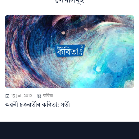
লেখাসমূহ
15 Jul, 2012
কবিতা
অৱনী চক্ৰৱৰ্তীৰ কবিতা: সতী