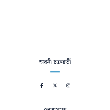
অৱনী চক্ৰৱৰ্তী