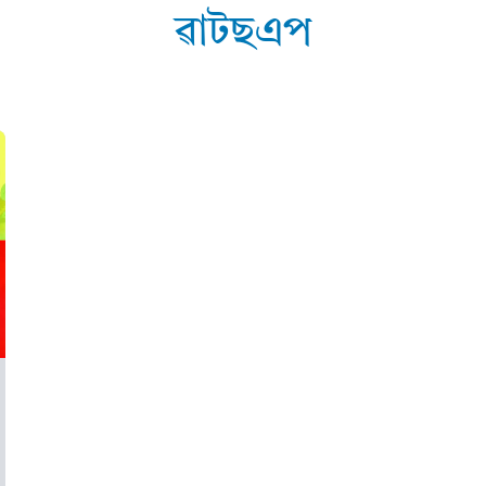
ৱাটছএপ