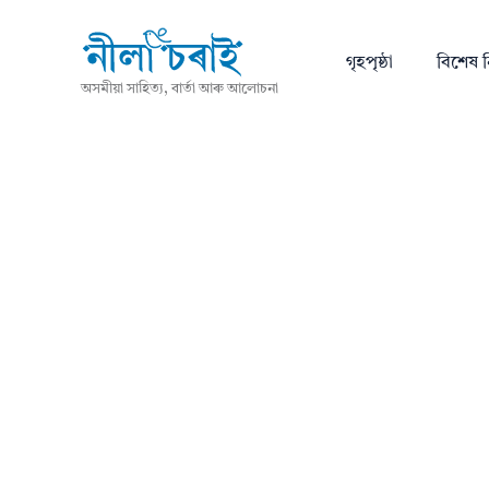
গৃহপৃষ্ঠা
বিশেষ ন
অসমীয়া সাহিত্য, বাৰ্তা আৰু আলোচনা