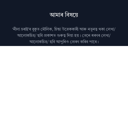
আমাৰ বিষয়ে
‘নীলা চৰাই’ৰ বুকুত মৌলিক, চিন্তা উদ্রেককাৰী আৰু নতুনত্ব থকা লেখা/
আলোকচিত্ৰ/ ছবি প্রকাশত গুৰুত্ব দিয়া হয়। তেনে ধৰণৰ লেখা/
আলোকচিত্ৰ/ ছবি আপুনিও প্রেৰণ কৰিব পাৰে।
মন কৰিব: কৃত্ৰিম বুদ্ধিমত্তা (AI)ৰ দ্বাৰা জেনেৰেট কৰা লেখা নীলা
চৰাইত প্ৰকাশ কৰা নহয়।
আমালৈ লেখা প্ৰেৰণ কৰাৰ বিষয়ে জানিবলৈ
যোগাযোগ
পৃষ্ঠা চাওক।
অধিক জানিবলৈ
সঘনে উত্থাপিত প্ৰশ্নসমূহ
চাওক।