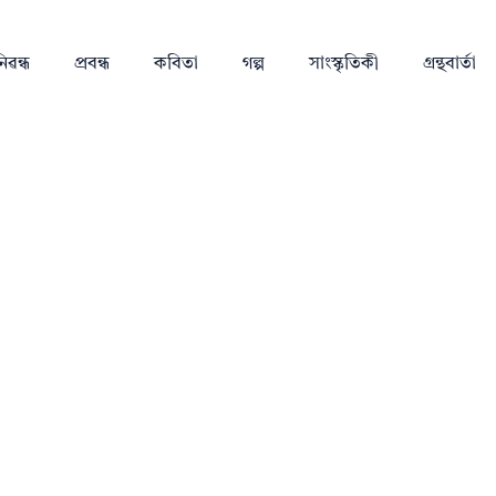
িৱন্ধ
প্ৰবন্ধ
কবিতা
গল্প
সাংস্কৃতিকী
গ্ৰন্থবাৰ্তা