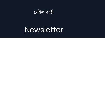
মেইল বাৰ্তা
Newsletter
Subscribe to get the latest articles,
literature updates, and news delivered
straight to your inbox.
Email Address
Subscribe
Copyright © 2012-2026 Nilacharai.com