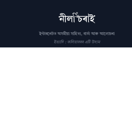
ইণ্টাৰনেটত অসমীয়া সাহিত্য, বাৰ্তা আৰু আলোচনা
ইত্যাদি : কলিয়াবৰৰ এটি উদ্যম
সম্পাদক: পল্লৱপ্ৰাণ গোস্বামী
editor@nilacharai.com
About
Contact
AI Policy
FAQ
Privacy
Subscribe