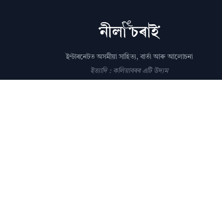
ইণ্টাৰনেটত অসমীয়া সাহিত্য, বাৰ্তা আৰু আলোচনা
ইত্যাদি : কলিয়াবৰৰ এটি উদ্যম
সম্পাদক: পল্লৱপ্ৰাণ গোস্বামী
editor@nilacharai.com
About
Contact
AI Policy
FAQ
Privacy
Subscribe