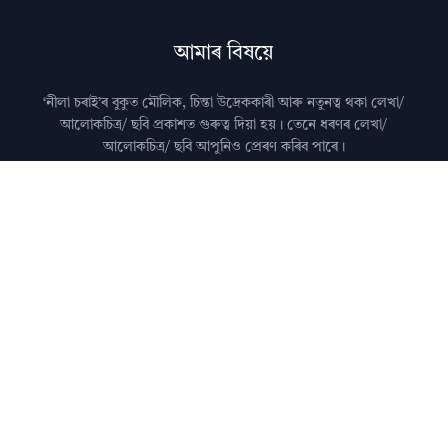
আমাৰ বিষয়ে
‘নীলা চৰাই’ৰ বুকুত মৌলিক, চিন্তা উদ্রেককাৰী আৰু নতুনত্ব থকা লেখা/
আলোকচিত্ৰ/ ছবি প্রকাশত গুৰুত্ব দিয়া হয়। তেনে ধৰণৰ লেখা/
আলোকচিত্ৰ/ ছবি আপুনিও প্রেৰণ কৰিব পাৰে।
মন কৰিব: কৃত্ৰিম বুদ্ধিমত্তা (AI)ৰ দ্বাৰা জেনেৰেট কৰা লেখা নীলা
চৰাইত প্ৰকাশ কৰা নহয়।
আমালৈ লেখা প্ৰেৰণ কৰাৰ বিষয়ে জানিবলৈ
যোগাযোগ
পৃষ্ঠা চাওক।
অধিক জানিবলৈ
সঘনে উত্থাপিত প্ৰশ্নসমূহ
চাওক।