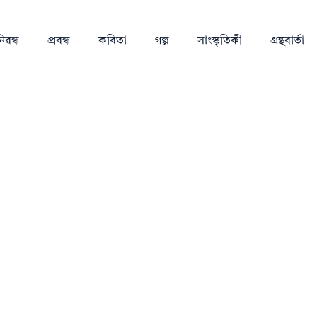
িৱন্ধ
প্ৰবন্ধ
কবিতা
গল্প
সাংস্কৃতিকী
গ্ৰন্থবাৰ্তা