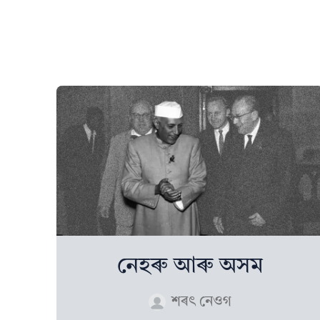
নেহৰু আৰু অসম
শৰৎ নেওগ