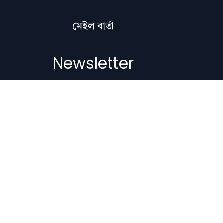
মেইল বাৰ্তা
Newsletter
Subscribe to get the latest articles,
literature updates, and news delivered
straight to your inbox.
Email Address
Subscribe
Copyright © 2012-2026 Nilacharai.com