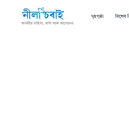
গৃহপৃষ্ঠা
বিশেষ ন
অসমীয়া সাহিত্য, বাৰ্তা আৰু আলোচনা