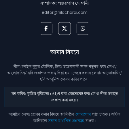
সম্পাদক: পল্লৱপ্ৰাণ গোস্বামী
editor@nilacharai.com
আমাৰ বিষয়ে
‘নীলা চৰাই’ৰ বুকুত মৌলিক, চিন্তা উদ্রেককাৰী আৰু নতুনত্ব থকা লেখা/
আলোকচিত্ৰ/ ছবি প্রকাশত গুৰুত্ব দিয়া হয়। তেনে ধৰণৰ লেখা/ আলোকচিত্ৰ/
ছবি আপুনিও প্রেৰণ কৰিব পাৰে।
মন কৰিব: কৃত্ৰিম বুদ্ধিমত্তা (AI)ৰ দ্বাৰা জেনেৰেট কৰা লেখা নীলা চৰাইত
প্ৰকাশ কৰা নহয়।
আমালৈ লেখা প্ৰেৰণ কৰাৰ বিষয়ে জানিবলৈ
যোগাযোগ
পৃষ্ঠা চাওক। অধিক
জানিবলৈ
সঘনে উত্থাপিত প্ৰশ্নসমূহ
চাওক।