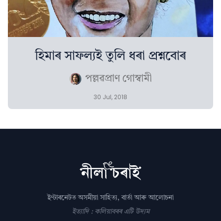
হিমাৰ সাফল্যই তুলি ধৰা প্ৰশ্নবোৰ
পল্লৱপ্ৰাণ গোস্বামী
30 Jul, 2018
ইণ্টাৰনেটত অসমীয়া সাহিত্য, বাৰ্তা আৰু আলোচনা
ইত্যাদি : কলিয়াবৰৰ এটি উদ্যম